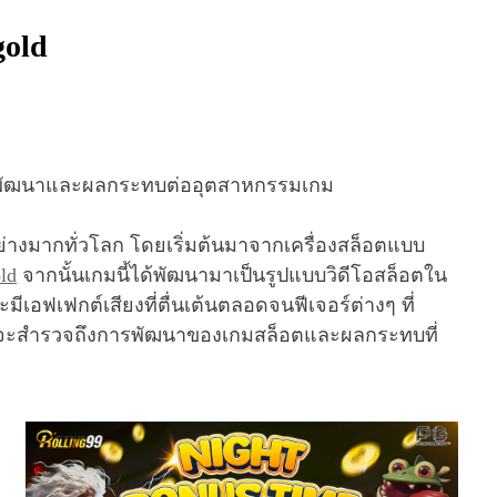
gold
ัฒนาและผลกระทบต่ออุตสาหกรรมเกม
ย่างมากทั่วโลก โดยเริ่มต้นมาจากเครื่องสล็อตแบบ
ld
จากนั้นเกมนี้ได้พัฒนามาเป็นรูปแบบวิดีโอสล็อตใน
ละมีเอฟเฟกต์เสียงที่ตื่นเต้นตลอดจนฟีเจอร์ต่างๆ ที่
้จะสำรวจถึงการพัฒนาของเกมสล็อตและผลกระทบที่