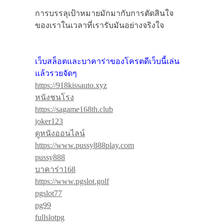
การบรรลุเป้าหมายมักมากับการตัดสินใจ
ของเราในเวลาที่เรารับมันอย่างจริงใจ
เว็บสล็อตและบาคาร่าของโครตดีเว็บนี้เล่น
แล้วรวยจัดๆ
https://918kissauto.xyz
หนังชนโรง
https://sagame168th.club
joker123
ดูหนังออนไลน์
https://www.pussy888play.com
pussy888
บาคาร่า168
https://www.pgslot.golf
pgslot77
pg99
fullslotpg