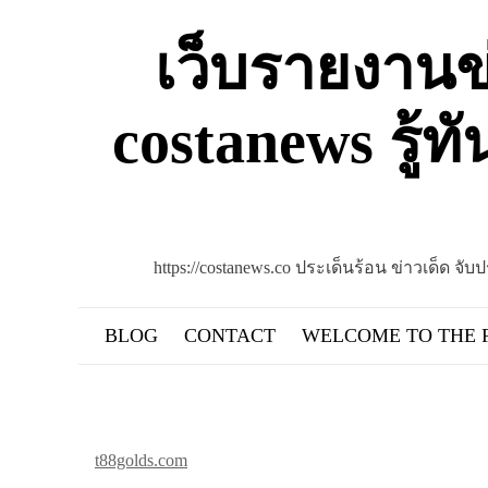
Skip
to
เว็บรายงานข่
content
costanews รู้
https://costanews.co ประเด็นร้อน ข่าวเด็ด จั
BLOG
CONTACT
WELCOME TO THE 
t88golds.com