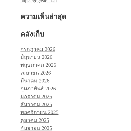
https://gogoslot.asia
ความเห็นล่าสุด
คลังเก็บ
กรกฎาคม 2026
มิถุนายน 2026
พฤษภาคม 2026
เมษายน 2026
มีนาคม 2026
กุมภาพันธ์ 2026
มกราคม 2026
ธันวาคม 2025
พฤศจิกายน 2025
ตุลาคม 2025
กันยายน 2025