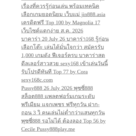
เรื่องที่ควรรู้ก่อนเล่น พร้อมเทคนิค
เลือกเกมยอดนิยม เว็บแม่ jin888.asia
เครดิตฟรี Top 100 by Magnolia 17
เว็บไซต์แตกง่าย ส.ค. 2026
บาคาร่า 20 July 26 บาคาร่า168 รู้ก่อน
เลือกโต๊ะ เล่นได้มั่นใจกว่า สมัครรับ
1,000 เกมดัง ฟีเจอร์ครบ บาคาร่าสด
ดีลเลอร์สาวสวย sexy168 เข้าเล่นวันนี้
รับโปรดีทันที Top 77 by Cora
sexy168c.com
Pussy888 26 July 2026 พุซซี่888
สล็อต888 แพลตฟอร์มเกมระดับ
พรีเมียม แจกเพชร ฟรีทุกวัน ฝาก-
ถอน 3 วิ คนเล่นไม่ต่ำกว่าแสนทุกวัน
พุซซี่888 รอไม่ได้ ต้องลอง Top 56 by
Cecile Pussy888play.me