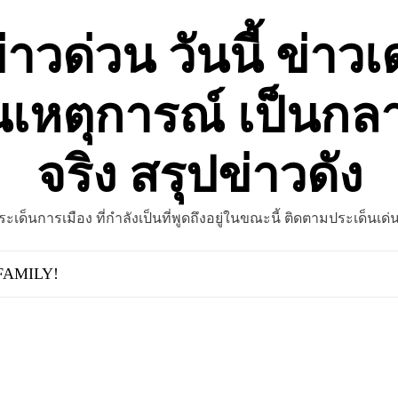
าวด่วน วันนี้ ข่าวเ
ทันเหตุการณ์ เป็น
จริง สรุปข่าวดัง
บประเด็นการเมือง ที่กำลังเป็นที่พูดถึงอยู่ในขณะนี้ ติดตามประเด็นเด
FAMILY!