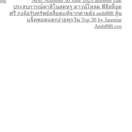
bpg
Next:
Amb888 30 June 2025 amb888 เปิด
ประสบการณ์คาสิโนสุดหรู ดาวน์โหลด พีจีสล็อต
ฟรี กงล้อรับทรัพย์สล็อตแท้จากค่ายดัง amb888 ลุ้น
แจ็คพอตแตกง่ายทุกวัน Top 30 by Jasmine
Amb888.ceo