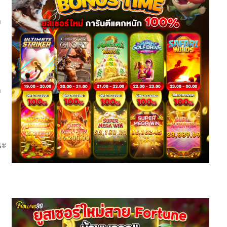
ง
ก
ณะ