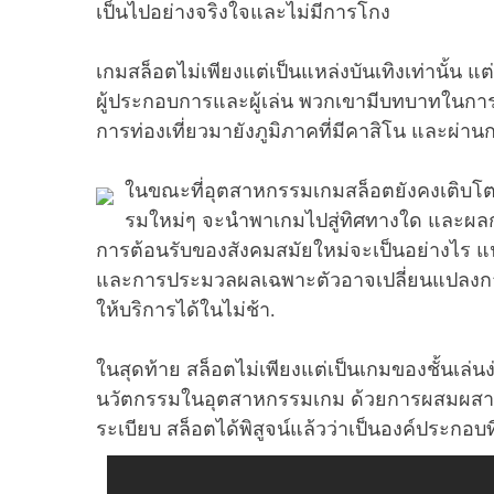
เป็นไปอย่างจริงใจและไม่มีการโกง
เกมสล็อตไม่เพียงแต่เป็นแหล่งบันเทิงเท่านั้น แต
ผู้ประกอบการและผู้เล่น พวกเขามีบทบาทในก
การท่องเที่ยวมายังภูมิภาคที่มีคาสิโน และผ
ในขณะที่อุตสาหกรรมเกมสล็อตยังคงเติบโต
รมใหม่ๆ จะนำพาเกมไปสู่ทิศทางใด และผลก
การต้อนรับของสังคมสมัยใหม่จะเป็นอย่างไร แ
และการประมวลผลเฉพาะตัวอาจเปลี่ยนแปลงการเล
ให้บริการได้ในไม่ช้า.
ในสุดท้าย สล็อตไม่เพียงแต่เป็นเกมของชั้นเล่น
นวัตกรรมในอุตสาหกรรมเกม ด้วยการผสมผสาน
ระเบียบ สล็อตได้พิสูจน์แล้วว่าเป็นองค์ประก