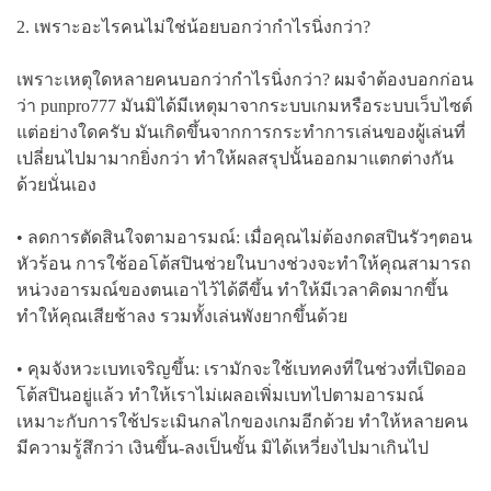
2. เพราะอะไรคนไม่ใช่น้อยบอกว่ากำไรนิ่งกว่า?
เพราะเหตุใดหลายคนบอกว่ากำไรนิ่งกว่า? ผมจำต้องบอกก่อน
ว่า punpro777 มันมิได้มีเหตุมาจากระบบเกมหรือระบบเว็บไซต์
แต่อย่างใดครับ มันเกิดขึ้นจากการกระทำการเล่นของผู้เล่นที่
เปลี่ยนไปมามากยิ่งกว่า ทำให้ผลสรุปนั้นออกมาแตกต่างกัน
ด้วยนั่นเอง
• ลดการตัดสินใจตามอารมณ์: เมื่อคุณไม่ต้องกดสปินรัวๆตอน
หัวร้อน การใช้ออโต้สปินช่วยในบางช่วงจะทำให้คุณสามารถ
หน่วงอารมณ์ของตนเอาไว้ได้ดีขึ้น ทำให้มีเวลาคิดมากขึ้น
ทำให้คุณเสียช้าลง รวมทั้งเล่นพังยากขึ้นด้วย
• คุมจังหวะเบทเจริญขึ้น: เรามักจะใช้เบทคงที่ในช่วงที่เปิดออ
โต้สปินอยู่แล้ว ทำให้เราไม่เผลอเพิ่มเบทไปตามอารมณ์
เหมาะกับการใช้ประเมินกลไกของเกมอีกด้วย ทำให้หลายคน
มีความรู้สึกว่า เงินขึ้น-ลงเป็นขั้น มิได้เหวี่ยงไปมาเกินไป