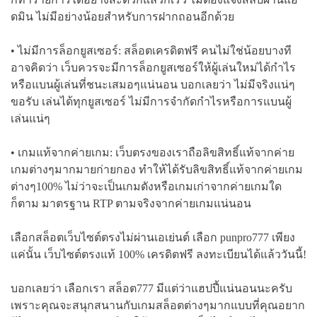
ดมิน ไม่มีอย่างน้อยสำหรับการฝากถอนอีกด้วย
• ไม่มีการล็อกยูสเซอร์: สล็อตเครดิตฟรี คนไม่ใช่น้อยบางที
อาจคิดว่า เว็บควรจะมีการล็อกยูสเซอร์ให้ผู้เล่นใหม่ได้กำไร
หรือแบนผู้เล่นที่ชนะเสมอๆแน่นอน บอกเลยว่า ไม่มีจริงแน่ๆ
ขอรับ เล่นได้ทุกยูสเซอร์ ไม่มีการจำกัดกำไรหรือการแบนผู้
เล่นแน่ๆ
• เกมแท้จากค่ายเกม: เว็บตรงของเราถือลิขสิทธิ์แท้จากค่าย
เกมต่างๆมากมายก่ายกอง ทำให้ได้รับลิขสิทธิ์แท้จากค่ายเกม
ต่างๆ100% ไม่ว่าจะเป็นเกมดังหรือเกมเก่าจากค่ายเกมใด
ก็ตาม มาตรฐาน RTP ตามจริงจากค่ายเกมแน่นอน
เลือกสล็อตเว็บไซต์ตรงไม่ผ่านเอเย่นต์ เลือก punpro777 เพียง
แค่นั้น เว็บไซต์ตรงแท้ 100% เครดิตฟรี ลงทะเบียนได้แล้ววันนี้!
บอกเลยว่า เลือกเรา สล็อต777 มีแต่ว่าแฮปปี้แน่นอนนะครับ
เพราะคุณจะสนุกสนานกับเกมสล็อตต่างๆมากแบบที่คุณอยาก