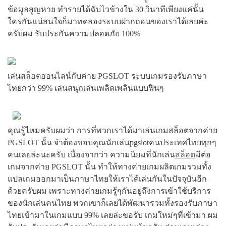
ข้อมูลสูญหาย ทำรายได้ฉับไวข้างใน 30 วินาทีเพียงแค่นั้น
ใครกันแน่สนใจก็มาทดลองระบบฝากถอนของเราได้เลยค่ะ
ครับผม รับประกันความปลอดภัย 100%
เล่นสล็อตออนไลน์กับค่าย PGSLOT ระบบเกมรองรับภาษา
ไทยกว่า 99% เล่นสนุกเล่นเพลิดเพลินแบบฟินๆ
คุณรู้ไหมครับผมว่า การที่พวกเราได้มาเล่นเกมสล็อตจากค่าย
PGSLOT นั้น จำต้องขอบคุณนักเล่นpgslotคนประเทศไทยทุกๆ
คนเลยล่ะนะครับ เนื่องจากว่า ความนิยมที่นักเล่น
สล็อต
มีต่อ
เกมจากค่าย PGSLOT นั้น ทำให้ทางค่ายเกมผลิตเกมรวมทั้ง
แปลเกมออกมาเป็นภาษาไทยให้เราได้เล่นกันในปัจจุบันอีก
ด้วยครับผม เพราะทางค่ายเกมรู้ๆกันอยู่ถึงการเข้าใช้บริการ
ของนักเล่นคนไทย พวกเขาก็เลยได้พัฒนารวมทั้งรองรับภาษา
ไทยเข้ามาในเกมแบบ 99% เลยล่ะขอรับ เกมใหม่ๆที่เข้ามา ผม