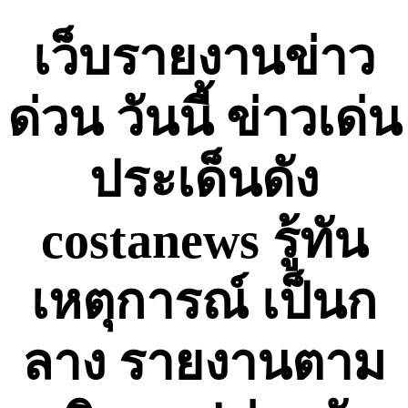
Skip
to
เว็บรายงานข่าว
content
ด่วน วันนี้ ข่าวเด่น
ประเด็นดัง
costanews รู้ทัน
เหตุการณ์ เป็นก
ลาง รายงานตาม