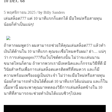
10 DEC 68
5 พฤศจิกายน 2025
/
by
Billy Sanders
เล่นสล็อต777 แค่ 10 นาทีแรกก็แตกได้ มือใหม่หรือสายทุน
น้อยก็ทำเป็นแน่ๆ!
ถ้าหากผมพูดว่า ผมสามารถช่วยให้คุณเล่นสล็อต777 แล้วทำ
เงินได้ด้านใน 10 นาทีแรก คุณจะเชื่อไหมครับผม? ฮ่า… แน่ๆ
ว่า การเล่นpunpro777กับเว็บไซต์ตรงนั้น ไม่ว่าจะเล่นนาน
ขนาดไหนก็ตาม ถ้าหากพวกเรามีเทคนิคและก็กรรมวิธีที่ดี มี
วินัยสำหรับเพื่อการเล่นสล็อตเเครดิตฟรีที่สมควร และก็มี
ความพร้อมเพรียงอยู่เป็นประจำ ไม่ว่าจะมือใหม่หรือสายทุน
น้อยก็สามารถทำเงินได้ตั้งแต่ 10 นาทีแรกได้แน่นอน และก็ใน
เนื้อหานี้ ผมจะพาคุณมาทดลองวิธีการเล่นสล็อตข้างใน 10
นาทีที่สามารถจะช่วยทำเงินได้แบบชิวๆไปเลย