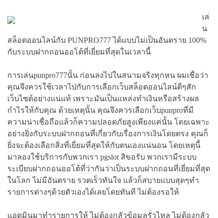
เล่
น
สล็อตออนไลน์กับ PUNPRO777 ได้แบบไม่เป็นอันตราย 100%
กับระบบฝากถอนออโต้ที่เยี่ยมที่สุดในเวลานี้
การเล่นpunpro777นั้น ก่อนลงไปในสนามจริงทุกหน ผมเชื่อว่า
คุณจึงควรใช้เวลาไปกับการเลือกเว็บสล็อตออนไลน์ดีๆสัก
เว็บไซต์อย่างแน่แท้ เพราะมันเป็นแหล่งทำเงินหรือสร้างผล
กำไรให้กับคุณ ด้วยเหตุนั้น คุณจึงควรเลือกเว็บpunproที่มี
ความน่าเชื่อถือแล้วก็ความปลอดภัยสูงเพียงแค่นั้น โดยเฉพาะ
อย่างยิ่งกับระบบฝากถอนที่เกี่ยวกับเรื่องการเงินโดยตรง คุณก็
ยิ่งจะต้องเลือกสิ่งที่เยี่ยมที่สุดให้กับตนเองแน่นอน โดยเหตุนี้
มาลองใช้บริการกับพวกเรา pgslot สิขอรับ พวกเรามีระบบ
ระเบียบฝากถอนออโต้ที่ว่ากันว่าเป็นระบบฝากถอนที่เยี่ยมที่สุด
ในโลก ไม่มีอันตราย รวดเร็วทันใจ แล้วก็สบายแบบสุดๆทำ
รายการต่างๆด้วยตัวเองได้เลยโดยทันที ไม่ต้องรอให้
แอดมินมาทำรายการให้ ไม่ต้องกลัวข้อมูลรั่วไหล ไม่ต้องกลัว