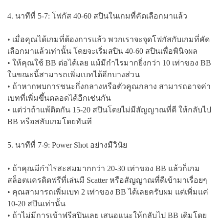
4. นาทีที่ 5-7: โฟกัส 40-60 สปินในเกมที่คัดเลือกมาแล้ว
• เมื่อคุณได้เกมที่ต้องการแล้ว พวกเราจะจุดโฟกัสกับเกมที่คัด
เลือกมาแล้วเท่านั้น โดยจะเริ่มสปิน 40-60 สปินเพื่อพินิจผล
• ให้คุณใช้ BB ต่อได้เลย แม้มีกำไรมากยิ่งกว่า 10 เท่าของ BB
ในขณะนี้สามารถเพิ่มเบทได้อีกบางส่วน
• ถ้าหากพบการชนะกึ่งกลางหรือตัวคูณกลาง สามารถอาจค่า
เบทที่เพิ่มขึ้นตลอดได้อีกเช่นกัน
• แต่ว่าถ้าแพ้ติดกัน 15-20 สปินโดยไม่มีสัญญาณที่ดี ให้กลับไป
BB หรือสลับเกมโดยทันที
5. นาทีที่ 7-9: Power Shot อย่างมีวินัย
• ถ้าคุณมีกำไรสะสมมากกว่า 20-30 เท่าของ BB แล้วก็เกม
สล็อตเเครดิตฟรีที่เล่นมี Scatter หรือสัญญาณที่ดีเข้ามาเรื่อยๆ
• คุณสามารถเพิ่มเบท 2 เท่าของ BB ได้เลยครับผม แต่เพิ่มแค่
10-20 สปินเท่านั้น
• ถ้าไม่มีการเข้าฟรีสปินเลย เสนอแนะให้กลับไป BB เดิมโดย