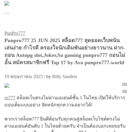
…
PunPro777
Punpro777 25 JUN 2025 สล็อต777 สุดยอดเว็บพนัน
เล่นง่าย กำไรดี ครองใจนักเดิมพันอย่างยาวนาน ฝาก-
ถอน Autopg slot,Joker,Sa gaming punpro777 ถอนไม่
อั้น สมัครสมาชิกฟรี Top 17 by Ava punpro777.world
19 พฤษภาคม 2025
/
by
Billy Sanders
pu
np
ro777
สล็อตเว็บตรงไม่ผ่านเอเย่นต์ชั้น 1 ในไทย เปิดให้บริการ
แบบเต็มแบบอย่าง จัดหนักทุกความอยากได้!
พวกเราสล็อต777 ยินดีต้อนรับทุกคนสู่สล็อตเว็บไซต์ตรงไม่
ผ่านเอเย่นต์อันดับ 1 ในไทยด้วยครับ จำเป็นต้องบอกเลยขอรับ