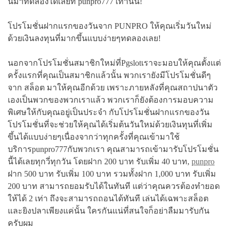
นี้มาทดลองได้เลยที่ punpro777 เท่านั้น!
โปรโมชั่นฝากแรกของวันจาก PUNPRO ให้คุณเริ่มวันใหม่
ด้วยเงินลงทุนที่มากขึ้นแบบง่ายๆทดลองเลย!
นอกจากโปรโมชั่นสมาชิกใหม่ที่Pgslotเราจะมอบให้คุณตั้งแต่
ครั้งแรกที่คุณเป็นสมาชิกแล้วนั้น พวกเรายังมีโปรโมชั่นดีๆ
จาก สล็อต มาให้คุณอีกด้วย เพราะภายหลังที่คุณสถาปนาตัว
เองเป็นพวกของพวกเราแล้ว พวกเราก็ยังต้องการมอบความ
พิเศษให้กับคุณอยู่เป็นประจำ กับโปรโมชั่นฝากแรกของวัน
โปรโมชั่นที่จะช่วยให้คุณได้เริ่มต้นวันใหม่ด้วยเงินทุนที่เพิ่ม
ขึ้นได้แบบง่ายๆเนื่องจากว่าทุกครั้งที่คุณเข้ามาใช้
บริการpunpro777กับพวกเรา คุณสามารถเข้ามารับโปรโมชั่น
นี้ได้เลยทุกวี่ทุกวัน โดยฝาก 200 บาท รับเพิ่ม 40 บาท,
punpro
ฝาก 500 บาท รับเพิ่ม 100 บาท รวมทั้งฝาก 1,000 บาท รับเพิ่ม
200 บาท สามารถยอมรับได้ในทันที แต่ว่าคุณควรต้องทำยอด
ให้ได้ 2 เท่า ถึงจะสามารถถอนได้ทันที เล่นได้เฉพาะสล็อต
และยิงปลาเพียงแค่นั้น ใครกันแน่ที่สนใจก็อย่าลืมมารับกัน
ครับผม