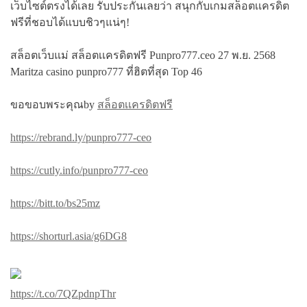
เว็บไซต์ตรงได้เลย รับประกันเลยว่า สนุกกับเกมสล็อตเเครดิต
ฟรีที่ชอบได้แบบชิวๆแน่ๆ!
สล็อตเว็บแม่ สล็อตเเครดิตฟรี Punpro777.ceo 27 พ.ย. 2568
Maritza casino punpro777 ที่ฮิตที่สุด Top 46
ขอขอบพระคุณby
สล็อตเเครดิตฟรี
https://rebrand.ly/punpro777-ceo
https://cutly.info/punpro777-ceo
https://bitt.to/bs25mz
https://shorturl.asia/g6DG8
https://t.co/7QZpdnpThr