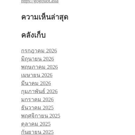
https://gogoslot.asia
ความเห็นล่าสุด
คลังเก็บ
กรกฎาคม 2026
มิถุนายน 2026
พฤษภาคม 2026
เมษายน 2026
มีนาคม 2026
กุมภาพันธ์ 2026
มกราคม 2026
ธันวาคม 2025
พฤศจิกายน 2025
ตุลาคม 2025
กันยายน 2025