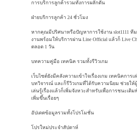
การบริการลูกค้ารวมทั้งการผลักดัน
ฝ่ายบริการลูกค้า 24 ชั่วโมง
หากคุณมีปริศนาหรือปัญหาการใช้งาน slot1111 ทีม
งานพร้อมให้บริการผ่าน Line Official แล้วก็ Live Ch
ตลอด 1 วัน
บทความคู่มือ เทคนิค รวมทั้งรีวิวเกม
เว็บไซต์ยังมีคลังความเข้าใจเรื่องเกม เทคนิคการเล
บทวิจารณ์ และก็รีวิวเกมที่ได้รับความนิยม ช่วยให้ผู
เล่นรู้เรื่องแล้วก็เพิ่มจังหวะสำหรับเพื่อการชนะเดิม
เพิ่มขึ้นเรื่อยๆ
อัปเดตข้อมูลรวมทั้งโปรโมชั่น
โปรใหม่ประจำสัปดาห์