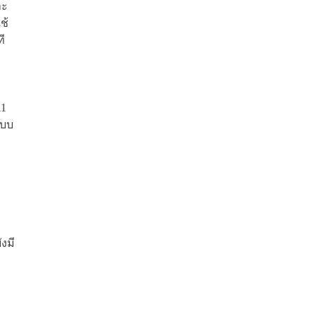
ละ
ช้
ที
11
ะบบ
งมี
่