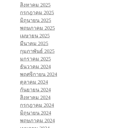
สิงหาคม 2025
กรกฎาคม 2025
มิถุนายน 2025
พฤษภาคม 2025
เมษายน 2025
มีนาคม 2025
กุมภาพันธ์ 2025
มกราคม 2025
ธันวาคม 2024
พฤศจิกายน 2024
ตุลาคม 2024
กันยายน 2024
สิงหาคม 2024
กรกฎาคม 2024
มิถุนายน 2024
พฤษภาคม 2024