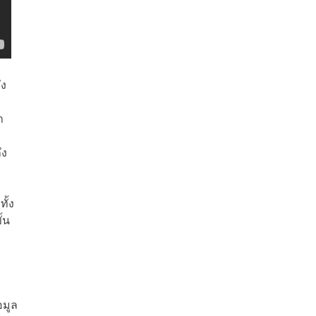
ัง
า
ึง
ทั้ง
ั้น
อมูล