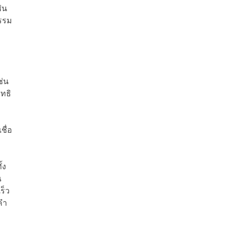
่น
กรรม
ช่น
ิทธิ
ชื่อ
้ง
ณ
ร็ว
อคำ