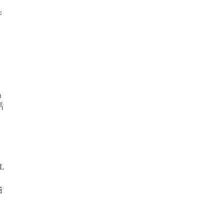
ะ
ำ
็
SL
้