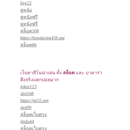
live22
ดูหนัง
ดูหนังฟรี
ดูหนังฟรี
สล็อต168
https://hongkong456.me
สล็อต66
เว็บคาสิโนน่าเล่น ทั้ง
สล็อต
และ
บาคาร่า
ตึงจริงแตกบ่อยมาก
joker123
slot168
https://jin55.net
slot99
สล็อตเว็บตรง
jinda44
สล็อตเว็บตรง