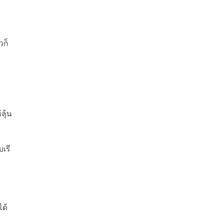
วก็
ลุ้น
เรี
ได้