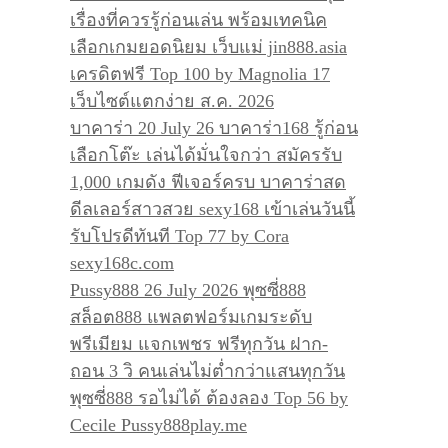
เรื่องที่ควรรู้ก่อนเล่น พร้อมเทคนิค
เลือกเกมยอดนิยม เว็บแม่ jin888.asia
เครดิตฟรี Top 100 by Magnolia 17
เว็บไซต์แตกง่าย ส.ค. 2026
บาคาร่า 20 July 26 บาคาร่า168 รู้ก่อน
เลือกโต๊ะ เล่นได้มั่นใจกว่า สมัครรับ
1,000 เกมดัง ฟีเจอร์ครบ บาคาร่าสด
ดีลเลอร์สาวสวย sexy168 เข้าเล่นวันนี้
รับโปรดีทันที Top 77 by Cora
sexy168c.com
Pussy888 26 July 2026 พุซซี่888
สล็อต888 แพลตฟอร์มเกมระดับ
พรีเมียม แจกเพชร ฟรีทุกวัน ฝาก-
ถอน 3 วิ คนเล่นไม่ต่ำกว่าแสนทุกวัน
พุซซี่888 รอไม่ได้ ต้องลอง Top 56 by
Cecile Pussy888play.me