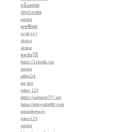
สล็อต888
JINDA888
pgslot
พุซซี่888
บาคาร่า
slotxo
slotpg
ดูหนังโป๊
https://1xbetth.vip
pgslot
allbet24
pg slot
joker 123
https://samurai777.net
https://tokyoslot88.com
pgslotbetway
joker123
pgslot