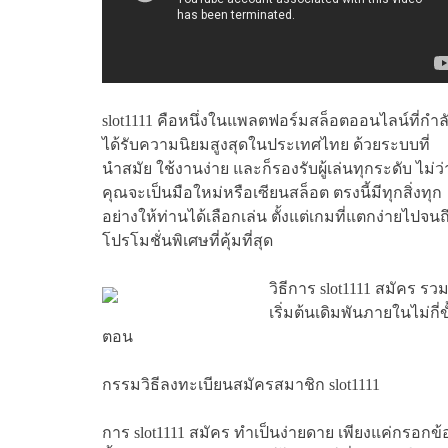
slot1111 คือหนึ่งในแพลตฟอร์มสล็อตออนไลน์ที่กำล
ได้รับความนิยมสูงสุดในประเทศไทย ด้วยระบบที่
นำสมัย ใช้งานง่าย และก็รองรับผู้เล่นทุกระดับ ไม่ว่
คุณจะเป็นมือใหม่หรือเซียนสล็อต ตรงนี้มีทุกสิ่งทุก
อย่างให้ท่านได้เลือกเล่น ตั้งแต่เกมที่แตกง่ายไปจนถ
โปรโมชั่นพิเศษที่คุ้มที่สุด
วิธีการ slot1111 สมัคร รวม
เริ่มต้นเดิมพันภายในไม่กี่ข
ตอน
กรรมวิธีลงทะเบียนสมัครสมาชิก slot1111
การ slot1111 สมัคร ทำเป็นง่ายดาย เพียงแค่กรอกข้