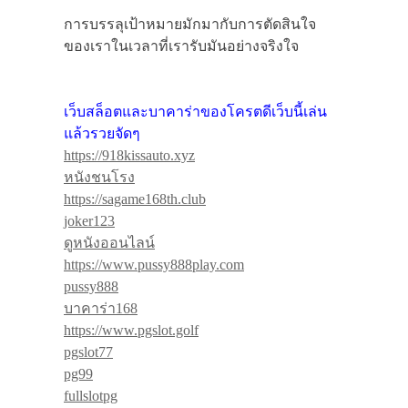
การบรรลุเป้าหมายมักมากับการตัดสินใจ
ของเราในเวลาที่เรารับมันอย่างจริงใจ
เว็บสล็อตและบาคาร่าของโครตดีเว็บนี้เล่น
แล้วรวยจัดๆ
https://918kissauto.xyz
หนังชนโรง
https://sagame168th.club
joker123
ดูหนังออนไลน์
https://www.pussy888play.com
pussy888
บาคาร่า168
https://www.pgslot.golf
pgslot77
pg99
fullslotpg