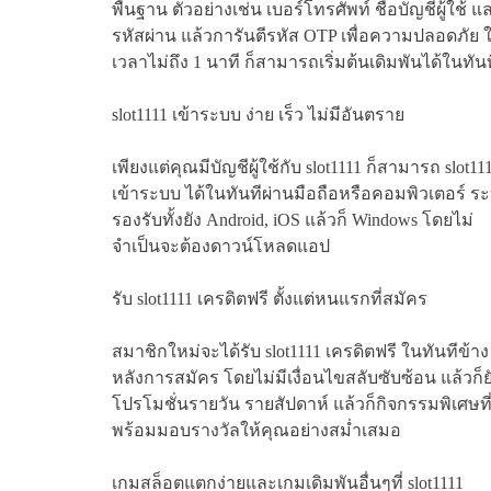
พื้นฐาน ตัวอย่างเช่น เบอร์โทรศัพท์ ชื่อบัญชีผู้ใช้ แ
รหัสผ่าน แล้วการันตีรหัส OTP เพื่อความปลอดภัย ใ
เวลาไม่ถึง 1 นาที ก็สามารถเริ่มต้นเดิมพันได้ในทัน
slot1111 เข้าระบบ ง่าย เร็ว ไม่มีอันตราย
เพียงแต่คุณมีบัญชีผู้ใช้กับ slot1111 ก็สามารถ slot11
เข้าระบบ ได้ในทันทีผ่านมือถือหรือคอมพิวเตอร์ ร
รองรับทั้งยัง Android, iOS แล้วก็ Windows โดยไม่
จำเป็นจะต้องดาวน์โหลดแอป
รับ slot1111 เครดิตฟรี ตั้งแต่หนแรกที่สมัคร
สมาชิกใหม่จะได้รับ slot1111 เครดิตฟรี ในทันทีข้าง
หลังการสมัคร โดยไม่มีเงื่อนไขสลับซับซ้อน แล้วก็ยั
โปรโมชั่นรายวัน รายสัปดาห์ แล้วก็กิจกรรมพิเศษที
พร้อมมอบรางวัลให้คุณอย่างสม่ำเสมอ
เกมสล็อตแตกง่ายและเกมเดิมพันอื่นๆที่ slot1111