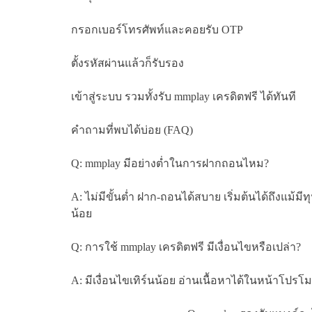
กรอกเบอร์โทรศัพท์และคอยรับ OTP
ตั้งรหัสผ่านแล้วก็รับรอง
เข้าสู่ระบบ รวมทั้งรับ mmplay เครดิตฟรี ได้ทันที
คำถามที่พบได้บ่อย (FAQ)
Q: mmplay มีอย่างต่ำในการฝากถอนไหม?
A: ไม่มีขั้นต่ำ ฝาก-ถอนได้สบาย เริ่มต้นได้ถึงแม้มีท
น้อย
Q: การใช้ mmplay เครดิตฟรี มีเงื่อนไขหรือเปล่า?
A: มีเงื่อนไขเทิร์นน้อย อ่านเนื้อหาได้ในหน้าโปรโม