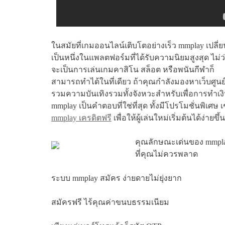
ในสมัยที่เกมออนไลน์เติบโตอย่างเร็ว mmplay เปลี่ย
เป็นหนึ่งในแพลตฟอร์มที่ได้รับความนิยมสูงสุด ไม่ว
จะเป็นการเล่นเกมคาสิโน สล็อต หรือพนันกีฬาก็
สามารถทำได้ในที่เดียว ถ้าคุณกำลังมองหาเว็บศูนย
รวมความบันเทิงรวมทั้งจังหวะสำหรับเพื่อการทำเง
mmplay เป็นคำตอบที่ใช่ที่สุด ทั้งมีโปรโมชั่นพิเศษ เ
mmplay เครดิตฟรี
เพื่อให้ผู้เล่นใหม่เริ่มต้นได้ง่ายขึ้น
คุณลักษณะเด่นของ mmpl
ที่คุณไม่ควรพลาด
ระบบ mmplay สมัคร ง่ายดายไม่ยุ่งยาก
สมัครฟรี ไร้คุณค่าขนบธรรมเนียม