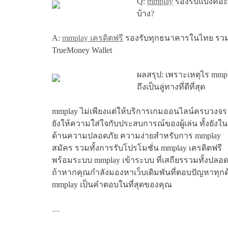
Q:
mmplay
รองรับแบงค์อ
บ้าง?
A:
mmplay เครดิตฟรี
รองรับทุกธนาคารในไทย รวม
TrueMoney Wallet
ผลสรุป: เพราะเหตุไร mmp
ถึงเป็นลู่ทางที่ดีที่สุด
mmplay ไม่เพียงแต่ให้บริการเกมออนไลน์ครบวงจร 
ยังให้ความใส่ใจกับประสบการณ์ของผู้เล่น ทั้งยังใน
ด้านความปลอดภัย ความง่ายสำหรับการ mmplay
สมัคร รวมทั้งการรับโปรโมชั่น mmplay เครดิตฟรี
พร้อมระบบ mmplay เข้าระบบ ที่เสถียรรวมทั้งปลอด
ถ้าหากคุณกำลังมองหาเว็บเดิมพันที่ตอบปัญหาทุกด
mmplay เป็นคำตอบในที่สุดของคุณ
…