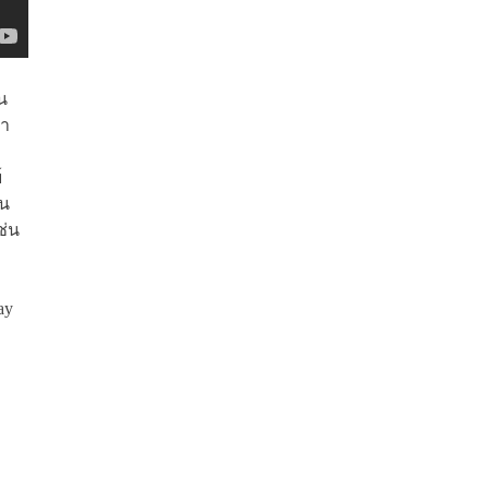
น
่า
์
ิน
ช่น
ay