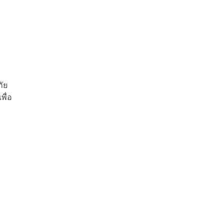
ัย
พื่อ