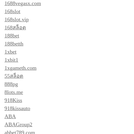
1688vegasx.com
168slot
168slot.vip
168สล็อต
188bet
188betth
1xbet
1xbit1
1xgameth.com
55สล็อต
888pg
8lots.me
918Kiss
918kissauto
ABA
ABAGroup2
abbet789.com