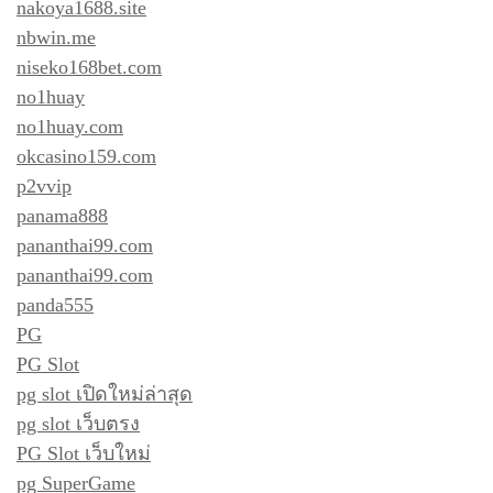
nakoya1688.site
nbwin.me
niseko168bet.com
no1huay
no1huay.com
okcasino159.com
p2vvip
panama888
pananthai99.com
pananthai99.com
panda555
PG
PG Slot
pg slot เปิดใหม่ล่าสุด
pg slot เว็บตรง
PG Slot เว็บใหม่
pg SuperGame