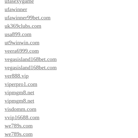
ufasexygame
ufawinner
ufawinner99bet.com
uk369clubs.com
usa899.com
ut9winwin.com
veera6999.com
vegasisland168bet.com
vegasisland168bet.com
ver888.vip
viperpro1.com
vipmgm8.net
vipmgm8.net
visdomm.com
vvip16688.com
we789s.com
we789s.com