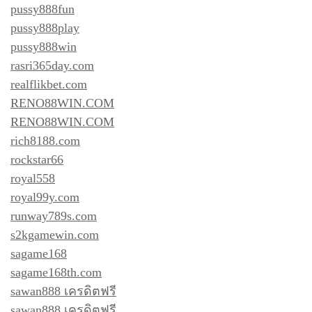
pussy888fun
pussy888play
pussy888win
rasri365day.com
realflikbet.com
RENO88WIN.COM
RENO88WIN.COM
rich8188.com
rockstar66
royal558
royal99y.com
runway789s.com
s2kgamewin.com
sagame168
sagame168th.com
sawan888 เครดิตฟรี
sawan888 เครดิตฟรี