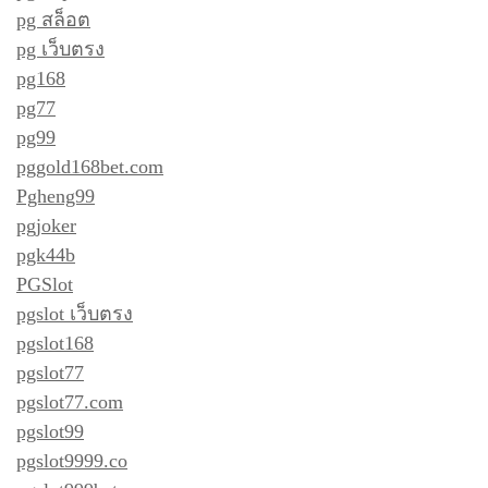
pg สล็อต
pg เว็บตรง
pg168
pg77
pg99
pggold168bet.com
Pgheng99
pgjoker
pgk44b
PGSlot
pgslot เว็บตรง
pgslot168
pgslot77
pgslot77.com
pgslot99
pgslot9999.co