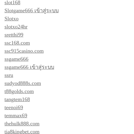
slot168
Slotgame666 เข้าสู่ระบบ
Slotxo
slotxo24hr
sretthi99
ssc168.com
ssc915casino.com
ssgame666
ssgame666 เข้าสู่ระบบ
ssru
sudyod888s.com
t88golds.com
tangtem168
teenoi69
temmax69
thehulk888.com
tia8kingbet.com