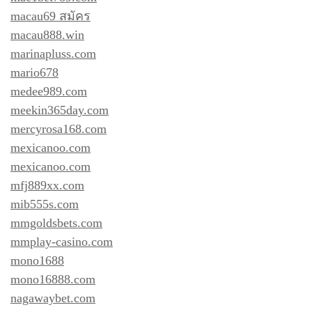
macau69 สมัคร
macau888.win
marinapluss.com
mario678
medee989.com
meekin365day.com
mercyrosa168.com
mexicanoo.com
mexicanoo.com
mfj889xx.com
mib555s.com
mmgoldsbets.com
mmplay-casino.com
mono1688
mono16888.com
nagawaybet.com