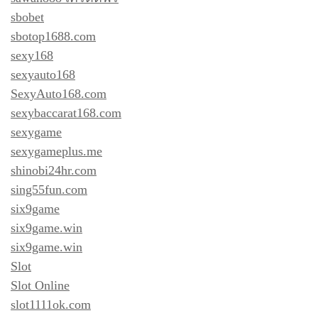
sbobet
sbotop1688.com
sexy168
sexyauto168
SexyAuto168.com
sexybaccarat168.com
sexygame
sexygameplus.me
shinobi24hr.com
sing55fun.com
six9game
six9game.win
six9game.win
Slot
Slot Online
slot1111ok.com