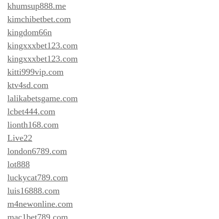
khumsup888.me
kimchibetbet.com
kingdom66n
kingxxxbet123.com
kingxxxbet123.com
kitti999vip.com
ktv4sd.com
lalikabetsgame.com
lcbet444.com
lionth168.com
Live22
london6789.com
lot888
luckycat789.com
luis16888.com
m4newonline.com
mac1bet789.com