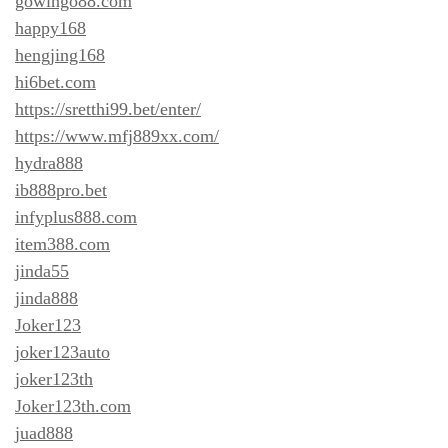
gowingo88.com
happy168
hengjing168
hi6bet.com
https://sretthi99.bet/enter/
https://www.mfj889xx.com/
hydra888
ib888pro.bet
infyplus888.com
item388.com
jinda55
jinda888
Joker123
joker123auto
joker123th
Joker123th.com
juad888