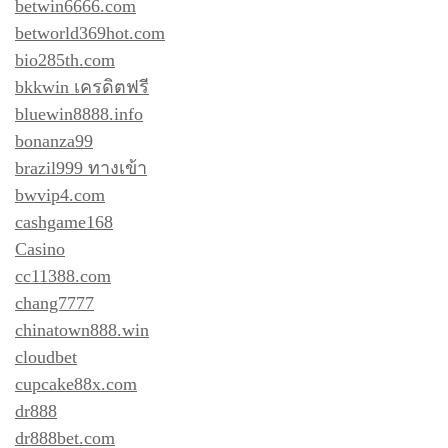
betwin6666.com
betworld369hot.com
bio285th.com
bkkwin เครดิตฟรี
bluewin8888.info
bonanza99
brazil999 ทางเข้า
bwvip4.com
cashgame168
Casino
cc11388.com
chang7777
chinatown888.win
cloudbet
cupcake88x.com
dr888
dr888bet.com