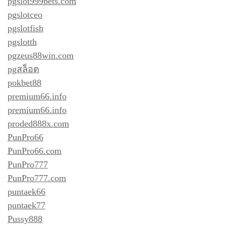
pgslot999bets.com
pgslotceo
pgslotfish
pgslotth
pgzeus88win.com
pgสล็อต
pokbet88
premium66.info
premium66.info
proded888x.com
PunPro66
PunPro66.com
PunPro777
PunPro777.com
puntaek66
puntaek77
Pussy888