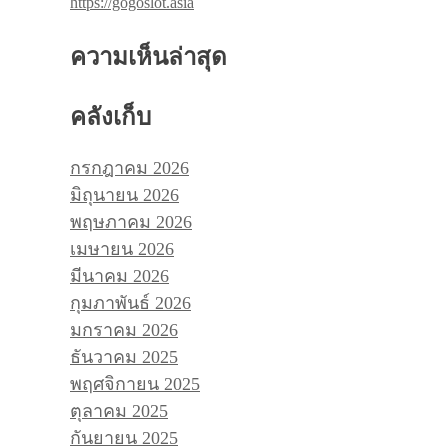
https://gogoslot.asia
ความเห็นล่าสุด
คลังเก็บ
กรกฎาคม 2026
มิถุนายน 2026
พฤษภาคม 2026
เมษายน 2026
มีนาคม 2026
กุมภาพันธ์ 2026
มกราคม 2026
ธันวาคม 2025
พฤศจิกายน 2025
ตุลาคม 2025
กันยายน 2025