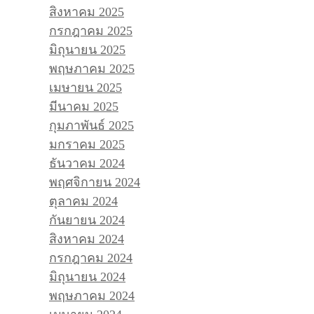
สิงหาคม 2025
กรกฎาคม 2025
มิถุนายน 2025
พฤษภาคม 2025
เมษายน 2025
มีนาคม 2025
กุมภาพันธ์ 2025
มกราคม 2025
ธันวาคม 2024
พฤศจิกายน 2024
ตุลาคม 2024
กันยายน 2024
สิงหาคม 2024
กรกฎาคม 2024
มิถุนายน 2024
พฤษภาคม 2024