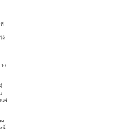
ที
ได้
 10
่
น
งแค่
อด
นี้