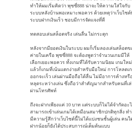
ทำให้ผมเริ่มคิดว่า พุซซี่888 น่าจะให้ความใส่ใจกับ
ระบบหลังบ้านพอเหมาะพอควร ด้วยเหตุว่าเว็บไซต์ที
ระบบฝากเงินเร็ว ชอบมีการจัดแจงที่ดี
ทดสอบเล่นสล็อตจริง เล่นลื่น ไม่กระตุก
หลังจากมียอดเงินในระบบ ผมก็เริ่มลองเล่นสล็อตข
ค่ายในเครือ พุซซี่888 จะต้องพูดว่าจำนวนเกมมีให้
เลือกเยอะพอควร ทั้งเกมที่ได้รับความนิยม เกมใหม่
แล้วก็เกมที่เน้นแตกง่ายสำหรับมือใหม่ การโหลดเ
ออกจะเร็ว เล่นผ่านมือถือได้ลื่น ไม่มีอาการค้างหรื
หลุดระหว่างเล่น ซึ่งถือว่าสำคัญมากสำหรับคนที่เล
ผ่านโทรศัพท์
ถึงจะฝากเพียงแค่ 10 บาท แต่ระบบก็ไม่ได้จำกัดอะ
สามารถเข้าเล่นเกมได้เหมือนสมาชิกปกติทุกสิ่ง ทำ
มีความรู้สึกว่าเว็บไซต์นี้ไม่ได้แบ่งชนชั้นผู้เล่น คนใ
ฝากน้อยก็ยังได้ประสบการณ์เต็มต้นแบบ