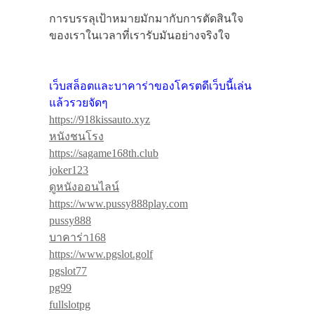
การบรรลุเป้าหมายมักมากับการตัดสินใจ
ของเราในเวลาที่เรารับมันอย่างจริงใจ
เว็บสล็อตและบาคาร่าของโครตดีเว็บนี้เล่น
แล้วรวยจัดๆ
https://918kissauto.xyz
หนังชนโรง
https://sagame168th.club
joker123
ดูหนังออนไลน์
https://www.pussy888play.com
pussy888
บาคาร่า168
https://www.pgslot.golf
pgslot77
pg99
fullslotpg