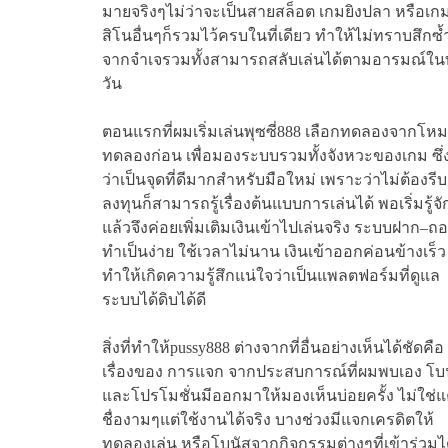
มายจริงๆไม่ว่าจะเป็นสายสล็อต เกมยิงปลา หรือเก
สิโนอื่นๆก็รวมไว้ครบในที่เดียว ทำให้ไม่ทราบสึกซ้
จากจำเจรวมทั้งสามารถสลับเล่นได้ตามอารมณ์ใน
วัน
ตอนแรกที่ผมเริ่มเล่นพุซซี่888 เลือกทดลองจากโห
ทดลองก่อน เพื่อมองระบบรวมทั้งจังหวะของเกม ซึ่
ว่าเป็นจุดที่ดีมากสำหรับมือใหม่ เพราะว่าไม่ต้องรีบ
ลงทุนก็สามารถรู้เรื่องต้นแบบการเล่นได้ พอเริ่มรู้จั
แล้วจึงค่อยเพิ่มเติมเงินเข้าไปเล่นจริง ระบบฝาก–ถ
ทำเป็นง่าย ใช้เวลาไม่นาน เงินเข้าออกค่อนข้างเร็ว น
ทำให้เกิดความรู้สึกแน่ใจว่าเป็นแพลตฟอร์มที่ดูแล
ระบบได้ดิบได้ดี
สิ่งที่ทำให้pussy888 ต่างจากที่อื่นอย่างเห็นได้ชัดคือ
เรื่องของ การแจก จากประสบการณ์ที่ผมพบเอง โบ
และโปรโมชั่นมีออกมาให้มองเห็นบ่อยครั้ง ไม่ใช่แ
ชื่องามๆแต่ใช้งานได้จริง บางช่วงมีแจกเครดิตให้
ทดลองเล่น หรือโบนัสจากกิจกรรมต่างๆที่เข้าร่วมไ