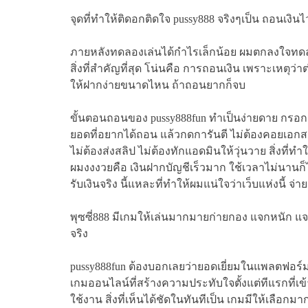
จุดที่ทำให้ติดอกติดใจ pussy888 จริงๆเป็น ถอนเงินไ
ภายหลังทดลองเล่นได้กำไรเล็กน้อย ผมตกลงใจทด
สิ่งที่สำคัญที่สุด โน่นคือ การถอนเงิน เพราะเหตุว่าต
ให้ฝากง่ายขนาดไหน ถ้าถอนยากก็จบ
ขั้นตอนถอนของ pussy888fun ทำเป็นง่ายดาย กรอก
ยอดที่อยากได้ถอน แล้วกดการันตี ไม่ต้องคอยเอก
ไม่ต้องส่งสลิป ไม่ต้องทักแอดมินให้วุ่นวาย สิ่งที่ทำใ
ผมงงงวยคือ เงินฝากบัญชีเร็วมาก ใช้เวลาไม่นานก็
รับเงินจริง นี้แหละที่ทำให้ผมแน่ใจว่าเว็บแห่งนี้ จ่าย
พุซซี่888 มีเกมให้เล่นมากมายก่ายกอง แจกหนัก แ
จริง
pussy888fun ต้องบอกเลยว่ายอดเยี่ยมในแพลตฟอร์
เกมออนไลน์ที่สร้างความประทับใจตั้งแต่ทีแรกที่เข
ใช้งาน สิ่งที่เห็นได้ชัดในทันทีเป็น เกมมีให้เลือกมา