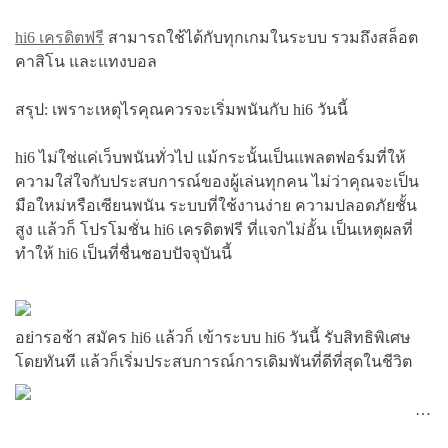
hi6 เครดิตฟรี
สามารถใช้ได้กับทุกเกมในระบบ รวมถึงสล็อต
คาสิโน และแทงบอล
สรุป: เพราะเหตุไรคุณควรจะเริ่มพนันกับ hi6 วันนี้
hi6 ไม่ใช่แค่เว็บพนันทั่วไป แม้กระนั้นเป็นแพลตฟอร์มที่ให้
ความใส่ใจกับประสบการณ์ของผู้เล่นทุกคน ไม่ว่าคุณจะเป็น
มือใหม่หรือเซียนพนัน ระบบที่ใช้งานง่าย ความปลอดภัยชั้น
สูง แล้วก็ โปรโมชั่น hi6 เครดิตฟรี ที่แจกไม่อั้น เป็นเหตุผลที่
ทำให้ hi6 เป็นที่ชื่นชอบปัจจุบันนี้
อย่ารอช้า สมัคร hi6 แล้วก็ เข้าระบบ hi6 วันนี้ รับสิทธิพิเศษ
โดยทันที แล้วก็เริ่มประสบการณ์การเดิมพันที่ดีที่สุดในชีวิต
…