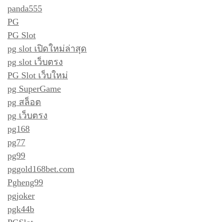
panda555
PG
PG Slot
pg slot เปิดใหม่ล่าสุด
pg slot เว็บตรง
PG Slot เว็บใหม่
pg SuperGame
pg สล็อต
pg เว็บตรง
pg168
pg77
pg99
pggold168bet.com
Pgheng99
pgjoker
pgk44b