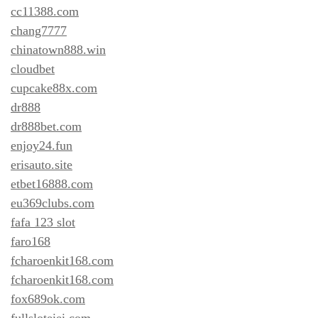
cc11388.com
chang7777
chinatown888.win
cloudbet
cupcake88x.com
dr888
dr888bet.com
enjoy24.fun
erisauto.site
etbet16888.com
eu369clubs.com
fafa 123 slot
faro168
fcharoenkit168.com
fcharoenkit168.com
fox689ok.com