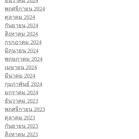
ธันวาคม 2024
พฤศจิกายน 2024
ตุลาคม 2024
กันยายน 2024
สิงหาคม 2024
กรกฎาคม 2024
มิถุนายน 2024
พฤษภาคม 2024
เมษายน 2024
มีนาคม 2024
กุมภาพันธ์ 2024
มกราคม 2024
ธันวาคม 2023
พฤศจิกายน 2023
ตุลาคม 2023
กันยายน 2023
สิงหาคม 2023