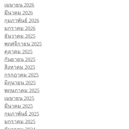
เมษายน 2026
มีนาคม 2026
กุมภาพันธ์ 2026
มกราคม 2026
ธันวาคม 2025
พฤศจิกายน 2025
ตุลาคม 2025
กันยายน 2025
สิงหาคม 2025
กรกฎาคม 2025
มิถุนายน 2025
พฤษภาคม 2025
เมษายน 2025
มีนาคม 2025
กุมภาพันธ์ 2025
มกราคม 2025