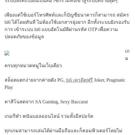
ระบบลงทะเบียนเป็นสมาชิกรวมทั้งเข้าสู่ระบบที่ง่ายสุดๆ
เพียงแต่ใช้เบอร์โทรศัพท์และก็บัญชีธนาคารก็สามารถ สมัคร
hi6 ได้โดยทันที ไม่ต้องใช้เอกสารยุ่งยาก อีกทั้งระบบยังรองรับ
การ เข้าระบบ hi6 แบบอัตโนมัติผ่านรหัส OTP เพื่อความ
ปลอดภัยของข้อมูล
เก
ม
ครบทุกหมวดหมู่ในเว็บเดียว
สล็อตแตกง่ายจากค่ายดัง PG,
hi6 เครดิตฟรี
Joker, Pragmatic
Play
คาสิโนสดจาก SA Gaming, Sexy Baccarat
เกมกีฬา พนันบอลออนไลน์ รวมทั้งอีสปอร์ต
ทุกเกมสามารถเล่นได้ผ่านมือถือและก็คอมพิวเตอร์โดยไม่