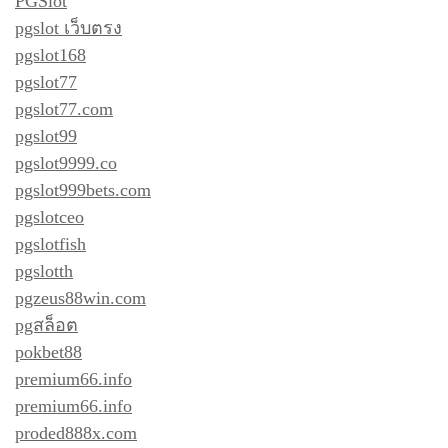
PGSlot
pgslot เว็บตรง
pgslot168
pgslot77
pgslot77.com
pgslot99
pgslot9999.co
pgslot999bets.com
pgslotceo
pgslotfish
pgslotth
pgzeus88win.com
pgสล็อต
pokbet88
premium66.info
premium66.info
proded888x.com