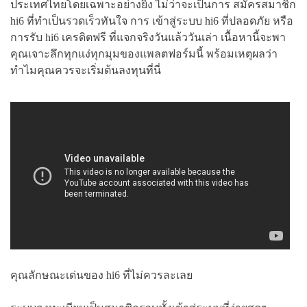
ประเทศไทยโดยเฉพาะอย่างยิ่ง ไม่ว่าจะเป็นการ สมัครสมาชิก
hi6 ที่ทำเป็นรวดเร็วทันใจ การ เข้าสู่ระบบ hi6 ที่ปลอดภัย หรือ
การรับ hi6 เครดิตฟรี ที่แจกจริงวันแล้ววันเล่า เนื้อหานี้จะพา
คุณเจาะลึกทุกแง่ทุกมุมของแพลตฟอร์มนี้ พร้อมเหตุผลว่า
ทำไมคุณควรจะเริ่มต้นลงทุนที่นี่
คุณลักษณะเด่นของ hi6 ที่ไม่ควรละเลย