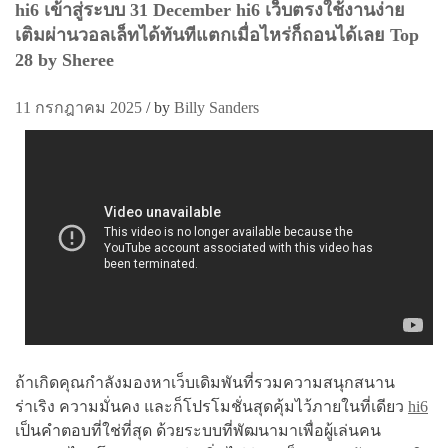
hi6 เข้าสู่ระบบ 31 December hi6 เว็บตรงใช้งานง่าย
เติมผ่านวอลเล็ทได้ทันทีแตกเมื่อไหร่ก็ถอนได้เลย Top
28 by Sheree
11 กรกฎาคม 2025
/
by
Billy Sanders
ถ้าเกิดคุณกำลังมองหาเว็บเดิมพันที่รวมความสนุกสนาน
ร่าเริง ความมั่นคง และก็โปรโมชั่นสุดคุ้มไว้ภายในที่เดียว
hi6
เป็นคำตอบที่ใช่ที่สุด ด้วยระบบที่พัฒนามาเพื่อผู้เล่นคน