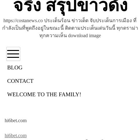
จริง สรุปข่าวดัง
https://costanews.co ประเด็นร้อน ข่าวเด็ด จับประเด็นการเมือง ที่
กำลังเป็นที่พูดถึงอยู่ในขณะนี้ ติดตามประเด็นเด่นวันนี้ ทุกดราม่า
ทุกความเห็น download image
BLOG
CONTACT
หมวดหมู่:
hi6bet.com
WELCOME TO THE FAMILY!
hi6bet.com
hi6bet.com