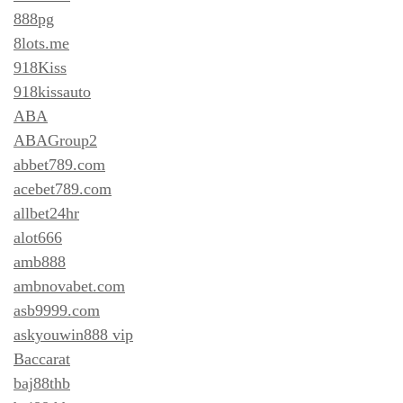
888pg
8lots.me
918Kiss
918kissauto
ABA
ABAGroup2
abbet789.com
acebet789.com
allbet24hr
alot666
amb888
ambnovabet.com
asb9999.com
askyouwin888 vip
Baccarat
baj88thb