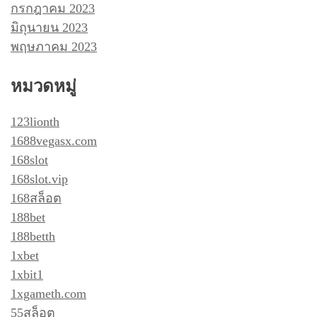
กรกฎาคม 2023
มิถุนายน 2023
พฤษภาคม 2023
หมวดหมู่
123lionth
1688vegasx.com
168slot
168slot.vip
168สล็อต
188bet
188betth
1xbet
1xbit1
1xgameth.com
55สล็อต