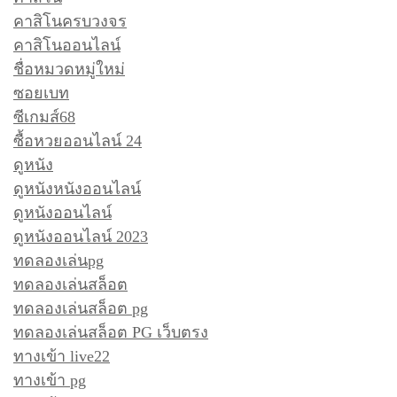
คาสิโนครบวงจร
คาสิโนออนไลน์
ชื่อหมวดหมู่ใหม่
ซอยเบท
ซีเกมส์68
ซื้อหวยออนไลน์ 24
ดูหนัง
ดูหนังหนังออนไลน์
ดูหนังออนไลน์
ดูหนังออนไลน์ 2023
ทดลองเล่นpg
ทดลองเล่นสล็อต
ทดลองเล่นสล็อต pg
ทดลองเล่นสล็อต PG เว็บตรง
ทางเข้า live22
ทางเข้า pg