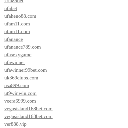
Ufa89bet
ufabet
ufaheno88.com
ufam11.com
ufam11.com
ufanance
ufanance789.com
ufasexygame
ufawinner
ufawinner99bet.com
uk369clubs.com
usa899.com
ut9winwin.com
veera6999.com
vegasisland168bet.com
vegasisland168bet.com
ver888.vip