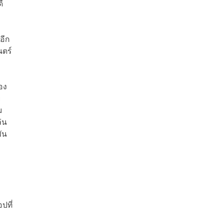
ี
อีก
นตร์
อง
่
ม
่น
ัน
ปที่