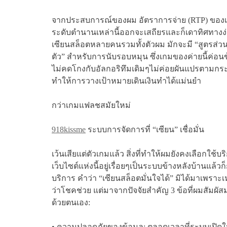
จากประสบการณ์ของผม อัตราการจ่าย (RTP) ของ
ระดับตำนานเหล่านี้ออกจะเสถียรและก็เดาทิศทางง
เซียนสล็อตหลายคนรวมทั้งตัวผม มักจะมี “สูตรส่ว
ตัว” สำหรับการนับรอบหมุน ซึ่งเกมของค่ายนี้ค่อนข
ไม่คดโกงกับอัลกอริทึมเดิมๆไม่ค่อยผันแปรตามกร
ทำให้การวางเป้าหมายเดินเงินทำได้แม่นยำ
กว่าเกมแฟลชสมัยใหม่
918kissme
ระบบการจัดการที่ “เซียน” เชื่อมั่น
เว้นเสียแต่ตัวเกมแล้ว สิ่งที่ทำให้ผมยังคงเลือกใช้บร
เว็บไซต์แห่งนี้อยู่เรื่อยๆเป็นระบบข้างหลังบ้านแล้วก
บริการ คำว่า “เซียนสล็อตมั่นใจได้” มิได้มาเพราะเ
ว่าโชคช่วย แต่มาจากปัจจัยสำคัญ 3 ข้อที่ผมสัมผัส
ด้วยตนเอง:
• ความปลอดภัยของข้อมูล: ตลอดเวลาที่ระบบเปิดใ