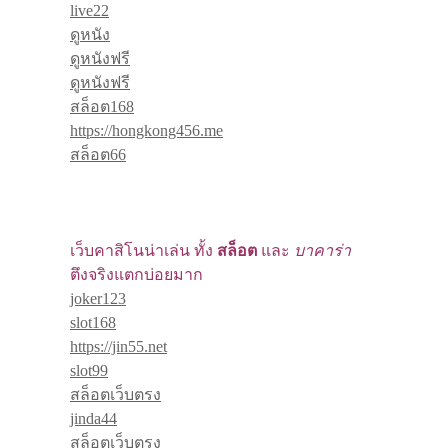
live22
ดูหนัง
ดูหนังฟรี
ดูหนังฟรี
สล็อต168
https://hongkong456.me
สล็อต66
เว็บคาสิโนน่าเล่น ทั้ง
สล็อต
และ
บาคาร่า
ตึงจริงแตกบ่อยมาก
joker123
slot168
https://jin55.net
slot99
สล็อตเว็บตรง
jinda44
สล็อตเว็บตรง