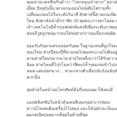
คุณน่าจะเคยชินกับคำว่า “โลกหมุนเร็วมาก” อย่างด
เยี่ยม ปัจจุบันนี้แวดวงเกมออนไลน์เติบโตรวมทั้ง
เปลี่ยนแปลงไปในระดับวินาที สัปดาห์นี้ค่ายเกมเปิด
ใหม่ สัปดาห์หน้ามีกราฟิก 3D สุดตระการตาโผล่มา
เจ้า เทคโนโลยีล้ำๆเอฟเฟกต์แสงสีเสียงระดับภาพย
ฮอลลีวูดถูกขนมากลบใส่จอพวกเราจนเลือกเล่นผิด
ยอมรับกันตามตรงเลยครับผม ในฐานะคนที่ถูกใจล
ของใหม่ ช่วงปีสองปีที่ล่วงเลยไปผมตระเวนไปสิงอยู
ตามค่ายใหม่ๆมากมาย ค่ายไหนที่เขาว่าได้รับควา
นิยม ค่ายไหนที่โปรโมทว่าฟีพบร์ล้ำๆผมกดเข้าไปเล
หมด แต่แปลกมาก… ท่ามกลางตัวเลือกนับร้อยนับพ
พวกนั้น
สุดท้ายในหน้าจอโทรศัพท์มือถือของผม ก็ยังคงมี
แอปพลิเคชันใบหน้าคุ้นเคยสีแดงๆอย่าง 918kiss
ดาวน์โหลดเดินเครื่องไว้เสมอ และก็มันมักจะเป็นแอ
ผมกดเปิดบ่อยมากที่สุดในท้ายที่สุด