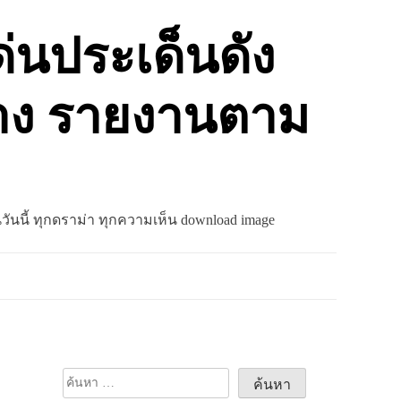
ด่นประเด็นดัง
กลาง รายงานตาม
่นวันนี้ ทุกดราม่า ทุกความเห็น download image
ค้นหา