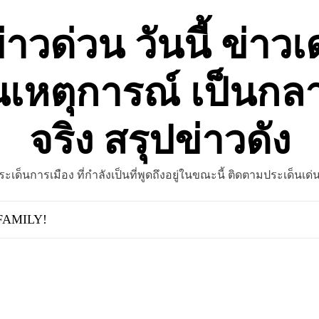
าวด่วน วันนี้ ข่าวเ
ทันเหตุการณ์ เป็น
จริง สรุปข่าวดัง
บประเด็นการเมือง ที่กำลังเป็นที่พูดถึงอยู่ในขณะนี้ ติดตามประเด็นเด
FAMILY!