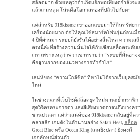
สล็อตมาก ด้วยเหตุว่าถ้าเกิดแจ็กพอเพียงตกำลังจะ
แล้วเกมหลุด โน่นคือโอกาสทองที่ปลิวไปกับตา
แต่สำหรับ 918kissme เขาออกแบบมาให้กินทรัพยา
เครื่องน้อยมาก ต่อให้คุณใช้สมาร์ตโฟนรุ่นก่อนเมื่อ
4 ปีที่ผ่านมา ระบบก็ยังรันได้อย่างลื่นไหล ความเสถ
ตรงนี้ล่ะที่สร้างความมั่นใจให้กับเซียนสล็อตระดับเฮ
เวท เพราะเหตุว่าพวกเขาทราบว่า “ระบบที่มั่นอาจ
คือฐานรากของแนวทางการทำกำไร”
เสน่ห์ของ “ความใกล้ชิด” ที่หาไม่ได้จากเว็บยุคสมั
ใหม่
ในช่วงเวลาที่เว็บไซต์สล็อตยุคใหม่มานะย้ำกราฟิก
สุดวิจิตรตระการตา แสงสีเสียงบาดตาจนถึงบางครา
ชวนปวดตา แต่ว่าเสน่ห์ของ 918kissme กลับอยู่ที่ค
คลาสสิก เกมดังในตำนานอย่าง Safari Heat,
สล็อต
Great Blue หรือ Ocean King (เกมยิงปลา) ยังคงมี
เอกลักษณ์ส่วนตัว