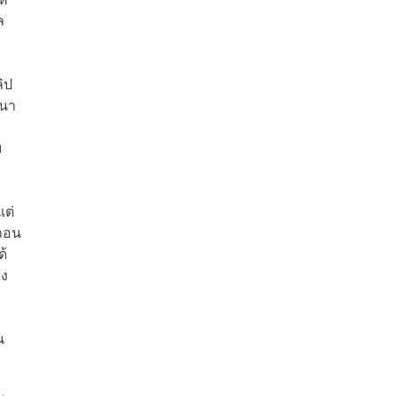
ล
ิป
ฒนา
ม
แต่
ยถอน
ด้
าง
น