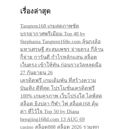
สำหรับ:
เรื่องล่าสุด
Tangtem168 เกมสดภาพชัด
บรรยากาศพรีเมียม Top 48 by
Stephania Tangtem168e.com ลุ้นกงล้อ
มหาเศรษฐี สะสมเพชร จ่ายตรง กี่ล้าน
ก็จ่าย การันตี กำไรหลักแสน สล็อต
เว็บตรง เข้าให้ทัน ก่อนรางวัลหลุดมือ
27 กันยายน 26
เครดิตฟรี เกมเดิมพัน ที่สร้างความ
บันเทิง ดีที่สุด โปรโมชั่นเครดิตฟรี
100% เกมคุรภาพ เว็บโปร่งใส ไลฟ์สด
สล็อต ยิงปลา กีฬา ไพ่ สล็อต168 คุ้ม
ค่า ที่ไว้ใจ Top 50 by Diana
hengjing168d.com 13 AUG 69
casino สล็อต888 สล็อต 2026 รวมทุก