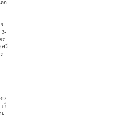
แตก
กร
 3-
ียร
ฟวี่
จะ
ย
 3D
วก็
วาม