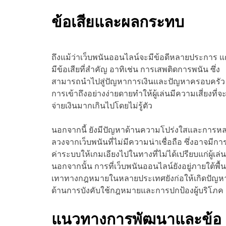
ข้อเสียและผลกระทบ
ถึงแม้ว่าเว็บพนันออนไลน์จะมีข้อดีหลายประการ แต
มีข้อเสียที่สำคัญ อาทิเช่น การเสพติดการพนัน ซึ่ง
สามารถนำไปสู่ปัญหาการเงินและปัญหาครอบครัว
การเข้าถึงอย่างง่ายดายทำให้ผู้เล่นมีความเสี่ยงที่จะ
จ่ายเงินมากเกินไปโดยไม่รู้ตัว
นอกจากนี้ ยังมีปัญหาด้านความโปร่งใสและการห
ลวงจากเว็บพนันที่ไม่มีความน่าเชื่อถือ ซึ่งอาจมีการ
ค่าระบบให้เกมเอียงไปในทางที่ไม่ได้เปรียบแก่ผู้เล่น
นอกจากนั้น การที่เว็บพนันออนไลน์ยังอยู่ภายใต้พื้นท
เทาทางกฎหมายในหลายประเทศยังก่อให้เกิดปัญห
ด้านการบังคับใช้กฎหมายและการปกป้องผู้บริโภค
แนวทางการพัฒนาและข้อ