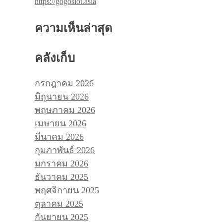
https://gogoslot.asia
ความเห็นล่าสุด
คลังเก็บ
กรกฎาคม 2026
มิถุนายน 2026
พฤษภาคม 2026
เมษายน 2026
มีนาคม 2026
กุมภาพันธ์ 2026
มกราคม 2026
ธันวาคม 2025
พฤศจิกายน 2025
ตุลาคม 2025
กันยายน 2025