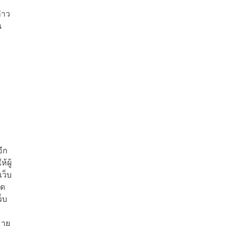
่าว
น
อีก
้ผู้
เว็บ
วด
็บ
มาย