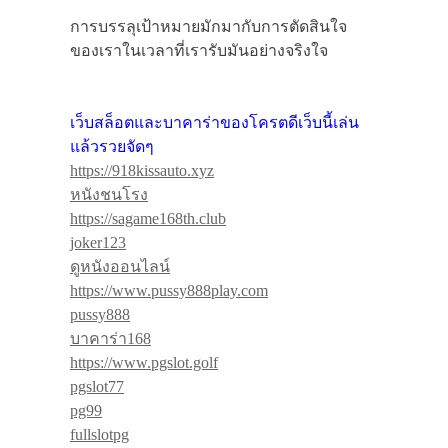
การบรรลุเป้าหมายมักมากับการตัดสินใจ
ของเราในเวลาที่เรารับมันอย่างจริงใจ
เว็บสล็อตและบาคาร่าของโครตดีเว็บนี้เล่น
แล้วรวยจัดๆ
https://918kissauto.xyz
หนังชนโรง
https://sagame168th.club
joker123
ดูหนังออนไลน์
https://www.pussy888play.com
pussy888
บาคาร่า168
https://www.pgslot.golf
pgslot77
pg99
fullslotpg