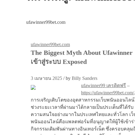
ufawinner99bet.com
ufawinner99bet.com
The Biggest Myth About Ufawinner
เข้าสู่ระบบ Exposed
3 เมษายน 2025
/
by
Billy Sanders
ufawinner99 เครดิตฟรี
–
https://ufawinner99bet.com/
การเจริญเติบโตของอุตสาหกรรมเว็บพนันออนไลน
ช่วงระยะเวลาที่ผ่านมาได้กลายเป็นประเด็นที่ได้รับ
ความสนใจอย่างมากในประเทศไทยและทั่วโลก เว็
พนันออนไลน์คือแพลตฟอร์มที่อนุญาตให้ผู้ใช้เข้าร
กิจกรรมเดิมพันผ่านทางอินเทอร์เน็ต ซึ่งครอบคลุมถ