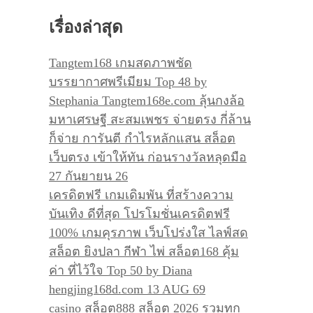
สำหรับ:
เรื่องล่าสุด
Tangtem168 เกมสดภาพชัด
บรรยากาศพรีเมียม Top 48 by
Stephania Tangtem168e.com ลุ้นกงล้อ
มหาเศรษฐี สะสมเพชร จ่ายตรง กี่ล้าน
ก็จ่าย การันตี กำไรหลักแสน สล็อต
เว็บตรง เข้าให้ทัน ก่อนรางวัลหลุดมือ
27 กันยายน 26
เครดิตฟรี เกมเดิมพัน ที่สร้างความ
บันเทิง ดีที่สุด โปรโมชั่นเครดิตฟรี
100% เกมคุรภาพ เว็บโปร่งใส ไลฟ์สด
สล็อต ยิงปลา กีฬา ไพ่ สล็อต168 คุ้ม
ค่า ที่ไว้ใจ Top 50 by Diana
hengjing168d.com 13 AUG 69
casino สล็อต888 สล็อต 2026 รวมทุก