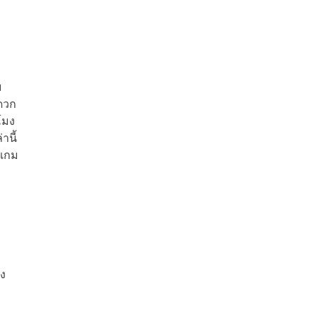
บ
ดวก
โมง
านี้
บเกม
าง