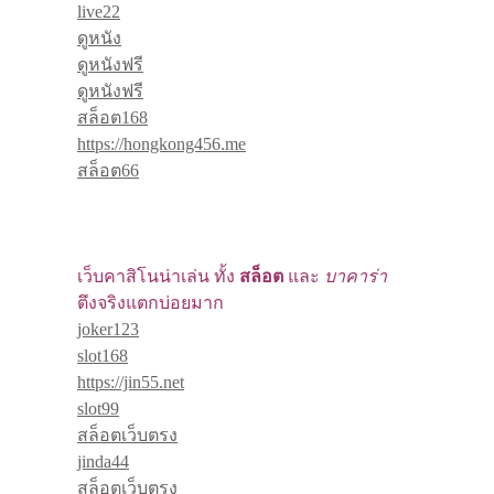
live22
ดูหนัง
ดูหนังฟรี
ดูหนังฟรี
สล็อต168
https://hongkong456.me
สล็อต66
เว็บคาสิโนน่าเล่น ทั้ง
สล็อต
และ
บาคาร่า
ตึงจริงแตกบ่อยมาก
joker123
slot168
https://jin55.net
slot99
สล็อตเว็บตรง
jinda44
สล็อตเว็บตรง