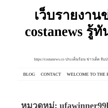
Skip
to
เว็บรายงานข่
content
costanews รู้
https://costanews.co ประเด็นร้อน ข่าวเด็ด จั
BLOG
CONTACT
WELCOME TO THE 
หมวดหมู่:
ufawinner99