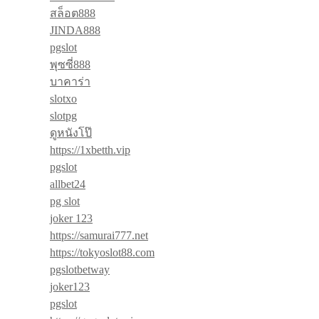
สล็อต888
JINDA888
pgslot
พุซซี่888
บาคาร่า
slotxo
slotpg
ดูหนังโป๊
https://1xbetth.vip
pgslot
allbet24
pg slot
joker 123
https://samurai777.net
https://tokyoslot88.com
pgslotbetway
joker123
pgslot