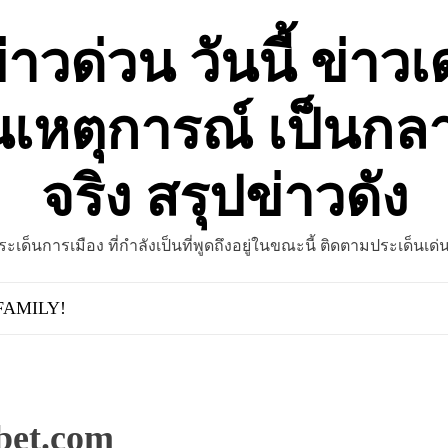
าวด่วน วันนี้ ข่าวเ
ทันเหตุการณ์ เป็น
จริง สรุปข่าวดัง
บประเด็นการเมือง ที่กำลังเป็นที่พูดถึงอยู่ในขณะนี้ ติดตามประเด็นเด
FAMILY!
bet.com