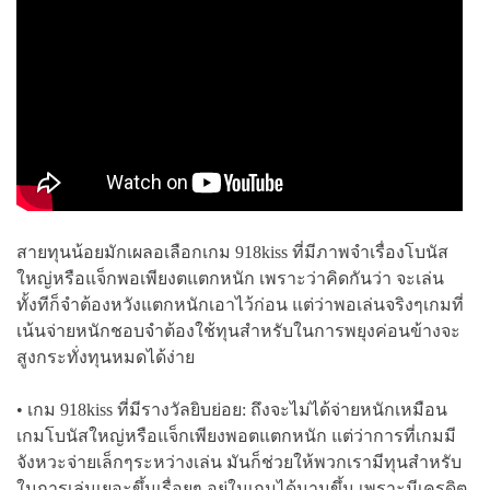
สายทุนน้อยมักเผลอเลือกเกม 918kiss ที่มีภาพจำเรื่องโบนัส
ใหญ่หรือแจ็กพอเพียงตแตกหนัก เพราะว่าคิดกันว่า จะเล่น
ทั้งทีก็จำต้องหวังแตกหนักเอาไว้ก่อน แต่ว่าพอเล่นจริงๆเกมที่
เน้นจ่ายหนักชอบจำต้องใช้ทุนสำหรับในการพยุงค่อนข้างจะ
สูงกระทั่งทุนหมดได้ง่าย
• เกม 918kiss ที่มีรางวัลยิบย่อย: ถึงจะไม่ได้จ่ายหนักเหมือน
เกมโบนัสใหญ่หรือแจ็กเพียงพอตแตกหนัก แต่ว่าการที่เกมมี
จังหวะจ่ายเล็กๆระหว่างเล่น มันก็ช่วยให้พวกเรามีทุนสำหรับ
ในการเล่นเยอะขึ้นเรื่อยๆ อยู่ในเกมได้นานขึ้น เพราะมีเครดิต