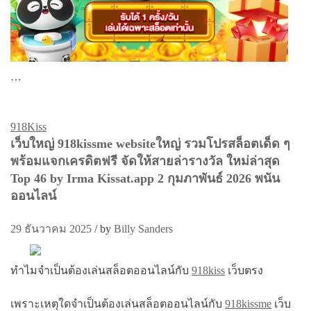
…
918Kiss
เว็บใหญ่ 918kissme websiteใหญ่ รวมโปรสล็อตเด็ด ๆ
พร้อมแจกเครดิตฟรี จัดให้สายล่ารางวัล ใหม่ล่าสุด
Top 46 by Irma Kissat.app 2 กุมภาพันธ์ 2026 พนัน
ออนไลน์
29 ธันวาคม 2025
/
by
Billy Sanders
ทำไมจำเป็นต้องเล่นสล็อตออนไลน์กับ
918kiss
เว็บตรง
เพราะเหตุใดจำเป็นต้องเล่นสล็อตออนไลน์กับ
918kissme
เว็บ