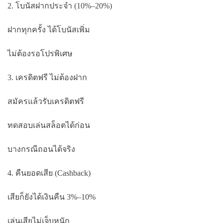
2. โบนัสฝากประจำ (10%–20%)
ฝากทุกครั้ง ได้โบนัสเพิ่ม
ไม่ต้องรอโปรพิเศษ
3. เครดิตฟรี ไม่ต้องฝาก
สมัครแล้วรับเครดิตฟรี
ทดสอบเล่นสล็อตได้ก่อน
บางกรณีถอนได้จริง
4. คืนยอดเสีย (Cashback)
เสียก็ยังได้เงินคืน 3%–10%
เล่นเสียไม่เจ็บหนัก