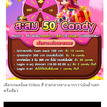
เลือกเกมสล็อต 918kiss ที่ จ่ายกลางทาง มากกว่าเน้นย้ำแตก
ครั้งเดียว