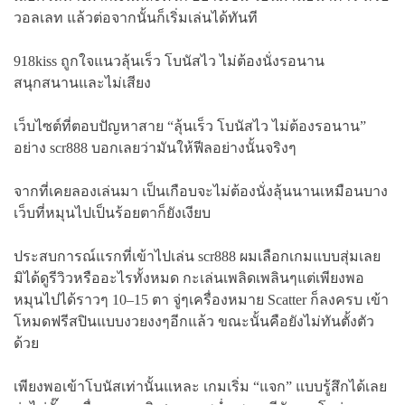
วอลเลท แล้วต่อจากนั้นก็เริ่มเล่นได้ทันที
918kiss ถูกใจแนวลุ้นเร็ว โบนัสไว ไม่ต้องนั่งรอนาน
สนุกสนานและไม่เสียง
เว็บไซต์ที่ตอบปัญหาสาย “ลุ้นเร็ว โบนัสไว ไม่ต้องรอนาน”
อย่าง scr888 บอกเลยว่ามันให้ฟีลอย่างนั้นจริงๆ
จากที่เคยลองเล่นมา เป็นเกือบจะไม่ต้องนั่งลุ้นนานเหมือนบาง
เว็บที่หมุนไปเป็นร้อยตาก็ยังเงียบ
ประสบการณ์แรกที่เข้าไปเล่น scr888 ผมเลือกเกมแบบสุ่มเลย
มิได้ดูรีวิวหรืออะไรทั้งหมด กะเล่นเพลิดเพลินๆแต่เพียงพอ
หมุนไปได้ราวๆ 10–15 ตา จู่ๆเครื่องหมาย Scatter ก็ลงครบ เข้า
โหมดฟรีสปินแบบงวยงงๆอีกแล้ว ขณะนั้นคือยังไม่ทันตั้งตัว
ด้วย
เพียงพอเข้าโบนัสเท่านั้นแหละ เกมเริ่ม “แจก” แบบรู้สึกได้เลย