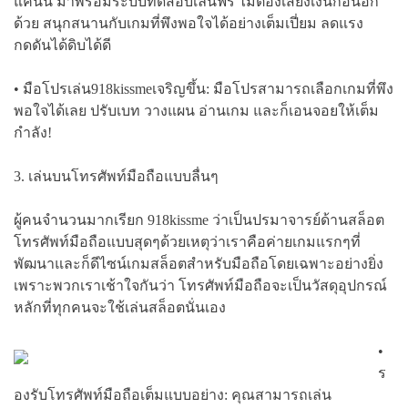
แค่นั้น มาพร้อมระบบทดสอบเล่นฟรี ไม่ต้องเสี่ยงเงินก่อนอีก
ด้วย สนุกสนานกับเกมที่พึงพอใจได้อย่างเต็มเปี่ยม ลดแรง
กดดันได้ดิบได้ดี
• มือโปรเล่น918kissmeเจริญขึ้น: มือโปรสามารถเลือกเกมที่พึง
พอใจได้เลย ปรับเบท วางแผน อ่านเกม และก็เอนจอยให้เต็ม
กำลัง!
3. เล่นบนโทรศัพท์มือถือแบบลื่นๆ
ผู้คนจำนวนมากเรียก 918kissme ว่าเป็นปรมาจารย์ด้านสล็อต
โทรศัพท์มือถือแบบสุดๆด้วยเหตุว่าเราคือค่ายเกมแรกๆที่
พัฒนาและก็ดีไซน์เกมสล็อตสำหรับมือถือโดยเฉพาะอย่างยิ่ง
เพราะพวกเราเช้าใจกันว่า โทรศัพท์มือถือจะเป็นวัสดุอุปกรณ์
หลักที่ทุกคนจะใช้เล่นสล็อตนั่นเอง
•
ร
องรับโทรศัพท์มือถือเต็มแบบอย่าง: คุณสามารถเล่น