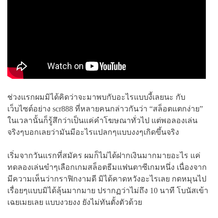
ช่วงแรกผมมิได้คิดว่าจะมาพบกับอะไรแบบงี้เลยนะ กับ
เว็บไซต์อย่าง scr888 ที่หลายคนกล่าวกันว่า “สล็อตแตกง่าย”
ในเวลานั้นก็รู้สึกว่าเป็นแค่คำโฆษณาทั่วไป แต่พอลองเล่น
จริงๆบอกเลยว่ามันมีอะไรแปลกๆแบบงงๆเกิดขึ้นจริง
เริ่มจากวันแรกที่สมัคร ผมก็ไม่ได้ฝากเงินมากมายอะไร แค่
ทดลองเล่นขำๆเลือกเกมสล็อตธีมแฟนตาซีเกมหนึ่ง เนื่องจาก
มีความเห็นว่ากราฟิกงามดี มิได้คาดหวังอะไรเลย กดหมุนไป
เรื่อยๆแบบมิได้ลุ้นมากมาย ปรากฏว่าไม่ถึง 10 นาที โบนัสเข้า
เฉยเมยเลย แบบงวยงง ยังไม่ทันตั้งตัวด้วย