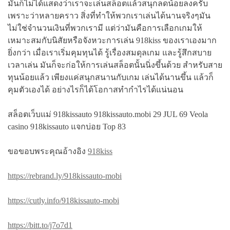
มันก็ไม่ได้แสดงว่าเราจะเล่นสล็อตแล้วสนุกลดน้อยลงครับ
เพราะว่าหลายคราว สิ่งที่ทำให้พวกเราเล่นได้นานจริงๆมัน
ไม่ใช่จำนวนเงินที่พวกเรามี แต่ว่ามันคือการเลือกเกมให้
เหมาะสมกับนิสัยหรือจังหวะการเล่น 918kiss ของเราเองมาก
ยิ่งกว่า เมื่อเราเริ่มคุมทุนได้ รู้เรื่องสมดุลเกม และรู้สึกสบาย
เวลาเล่น มันก็จะก่อให้การเล่นสล็อตนั้นนิ่งขึ้นด้วย สำหรับสาย
ทุนน้อยแล้ว เพียงแค่สนุกสนานกับเกม เล่นได้นานขึ้น แล้วก็
คุมตัวเองได้ อย่างไรก็ได้โอกาสทำกำไรได้แน่นอน
สล็อตเว็บแม่ 918kissauto 918kissauto.mobi 29 JUL 69 Veola
casino 918kissauto แจกบ่อย Top 83
ขอขอบพระคุณอ้างอิง
918kiss
https://rebrand.ly/918kissauto-mobi
https://cutly.info/918kissauto-mobi
https://bitt.to/j7o7d1