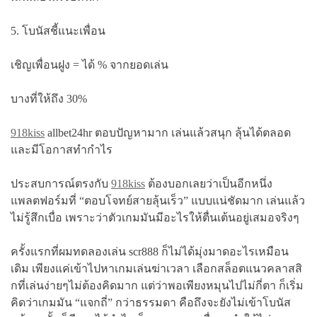
5. โบนัสชี้แนะเพื่อน
เชิญเพื่อนฝูง = ได้ % จากยอดเล่น
บางที่ให้ถึง 30%
918kiss
allbet24hr ตอบปัญหามาก เล่นแล้วสนุก ลุ้นได้ตลอด
และมีโอกาสทำกำไร
ประสบการณ์ตรงกับ
918kiss
ต้องบอกเลยว่าเป็นอีกหนึ่ง
แพลตฟอร์มที่ “ตอบโจทย์สายลุ้นเร็ว” แบบแน่ชัดมาก เล่นแล้ว
ไม่รู้สึกเบื่อ เพราะว่าตัวเกมมันมีอะไรให้ตื่นเต้นอยู่เสมอจริงๆ
ครั้งแรกที่ผมทดลองเล่น scr888 ก็ไม่ได้มุ่งมาดอะไรเหมือน
เดิม เพียงแค่เข้าไปหาเกมเล่นฆ่าเวลา เลือกสล็อตแนวคลาสสิ
กที่เล่นง่ายๆไม่ต้องคิดมาก แต่ว่าพอเพียงหมุนไปไม่กี่ตา ก็เริ่ม
คิดว่าเกมมัน “แจกถี่” กว่าธรรมดา คือถึงจะยังไม่เข้าโบนัส