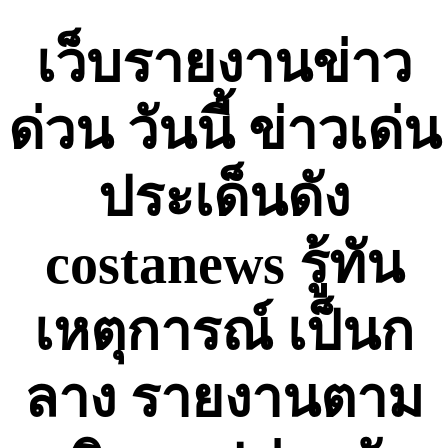
Skip
to
เว็บรายงานข่าว
content
ด่วน วันนี้ ข่าวเด่น
ประเด็นดัง
costanews รู้ทัน
เหตุการณ์ เป็นก
ลาง รายงานตาม