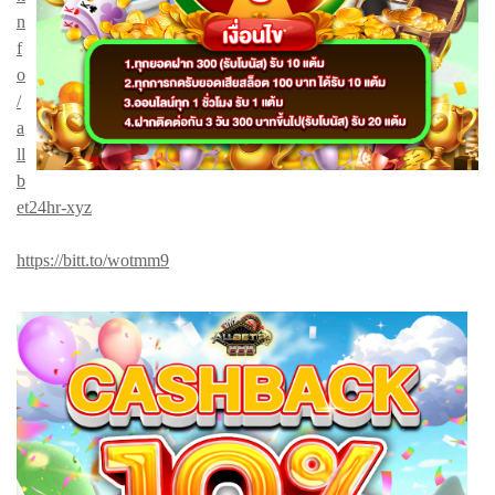
n
f
o
/
a
ll
b
et24hr-xyz
https://bitt.to/wotmm9