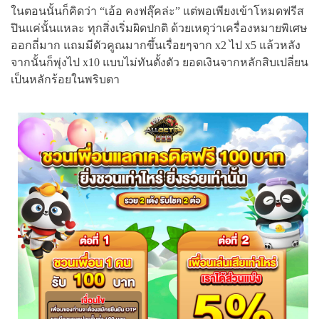
ในตอนนั้นก็คิดว่า “เอ้อ คงฟลุ๊คล่ะ” แต่พอเพียงเข้าโหมดฟรีส
ปินแค่นั้นแหละ ทุกสิ่งเริ่มผิดปกติ ด้วยเหตุว่าเครื่องหมายพิเศษ
ออกถี่มาก แถมมีตัวคูณมากขึ้นเรื่อยๆจาก x2 ไป x5 แล้วหลัง
จากนั้นก็พุ่งไป x10 แบบไม่ทันตั้งตัว ยอดเงินจากหลักสิบเปลี่ยน
เป็นหลักร้อยในพริบตา