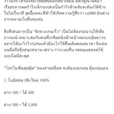
ว่าไม่กั๊ก เครื่องหมายพิเศษออกสม่ำเสมอ มีตัวคูณโผล่มา
เรื่อยๆจากผลกำไรเล็กๆแปลงเป็นกำไรด้ามจับจะต้องได้ข้าง
ในไม่กี่นาที จุดนี้แหละที่ทำให้เกิดความรู้สึกว่า scr888 มันต่าง
จากหลายเว็บที่เคยเล่น
สิ่งที่เด่นมากเป็น “จังหวะเกมเร็ว” เป็นไม่ต้องรอนานให้เสีย
อารมณ์ เหมาะสมกับคนที่เกลียดนั่งเฝ้าหน้าจอแบบลุ้นยาวๆ
อยากได้อะไรไวๆเล่นแล้วมีอะไรให้ตื่นเต้นตลอดเวลา ยิ่งเล่น
บนมือถือยิ่งสนุกสนาน เพราะว่าระบบลื่น กดหมุนตลอดได้
แบบไม่มีสะดุด
“โปรโมชั่นสุดคุ้ม” ของสายสล็อต จะต้องบอกเลย คุ้มแน่นอน
1. โบนัสสมาชิกใหม่ 100%
ฝาก 100 = ได้ 200
ฝาก 500 = ได้ 1,000