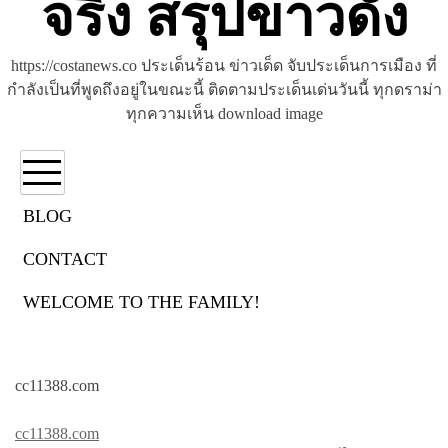
จริง สรุปข่าวดัง
https://costanews.co ประเด็นร้อน ข่าวเด็ด จับประเด็นการเมือง ที่
กำลังเป็นที่พูดถึงอยู่ในขณะนี้ ติดตามประเด็นเด่นวันนี้ ทุกดราม่า
ทุกความเห็น download image
BLOG
CONTACT
หมวดหมู่:
cc11388.com
WELCOME TO THE FAMILY!
cc11388.com
cc11388.com