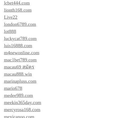
lcbet444.com
lionth168.com
Live22
london6789.com
lot888
luckycat789.com
luis16888.com
m4newonline.com
mac1bet789.com
macau69 สมัคร
macau888.win
marinapluss.com
mario678
medee989.com
meekin365day.com
mercyrosa168.com
mexicanoo.com