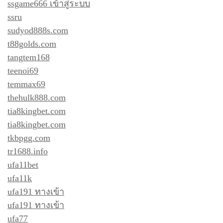
ssgame666 เข้าสู่ระบบ
ssru
sudyod888s.com
t88golds.com
tangtem168
teenoi69
temmax69
thehulk888.com
tia8kingbet.com
tia8kingbet.com
tkbpgg.com
tr1688.info
ufa11bet
ufa11k
ufa191 ทางเข้า
ufa191 ทางเข้า
ufa77