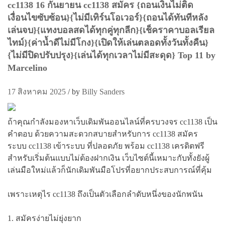
cc1138 16 กันยายน cc1138 สมัคร {ถอนเงินไม่ติด
เงื่อนไขซับซ้อน}{ไม่มีเทิร์นโอเวอร์}{ถอนได้ทันทีหลัง
เล่นจบ}{แทงบอลสดได้ทุกคู่ทุกลีก}{เช็คราคาบอลเรียล
ไทม์}{ค่าน้ำดีไม่มีโกง}{เปิดให้เล่นตลอดทั้งวันทั้งคืน}
{ไม่มีปิดปรับปรุง}{เล่นได้ทุกเวลาไม่มีสะดุด} Top 11 by
Marcelino
17 สิงหาคม 2025
/
by
Billy Sanders
ถ้าคุณกำลังมองหาเว็บเดิมพันออนไลน์ที่ครบวงจร cc1138 เป็น
คำตอบ ด้วยความสะดวกสบายสำหรับการ cc1138 สมัคร
ระบบ cc1138 เข้าระบบ ที่ปลอดภัย พร้อม cc1138 เครดิตฟรี
สำหรับเริ่มต้นแบบไม่ต้องฝากเงิน เว็บไซต์นี้เหมาะกับทั้งยังผู้
เล่นมือใหม่แล้วก็นักเดิมพันมือโปรที่อยากประสบการณ์ที่คุ้ม
เพราะเหตุไร cc1138 ถึงเป็นตัวเลือกลำดับหนึ่งของนักพนัน
1. สมัครง่ายไม่ยุ่งยาก