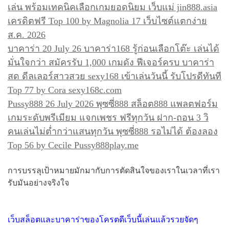
เล่น พร้อมเทคนิคเลือกเกมยอดนิยม เว็บแม่ jin888.asia
เครดิตฟรี Top 100 by Magnolia 17 เว็บไซต์แตกง่าย
ส.ค. 2026
บาคาร่า 20 July 26 บาคาร่า168 รู้ก่อนเลือกโต๊ะ เล่นได้
มั่นใจกว่า สมัครรับ 1,000 เกมดัง ฟีเจอร์ครบ บาคาร่า
สด ดีลเลอร์สาวสวย sexy168 เข้าเล่นวันนี้ รับโปรดีทันที
Top 77 by Cora sexy168c.com
Pussy888 26 July 2026 พุซซี่888 สล็อต888 แพลตฟอร์ม
เกมระดับพรีเมียม แจกเพชร ฟรีทุกวัน ฝาก-ถอน 3 วิ
คนเล่นไม่ต่ำกว่าแสนทุกวัน พุซซี่888 รอไม่ได้ ต้องลอง
Top 56 by Cecile Pussy888play.me
การบรรลุเป้าหมายมักมากับการตัดสินใจของเราในเวลาที่เรา
รับมันอย่างจริงใจ
เว็บสล็อตและบาคาร่าของโครตดีเว็บนี้เล่นแล้วรวยจัดๆ