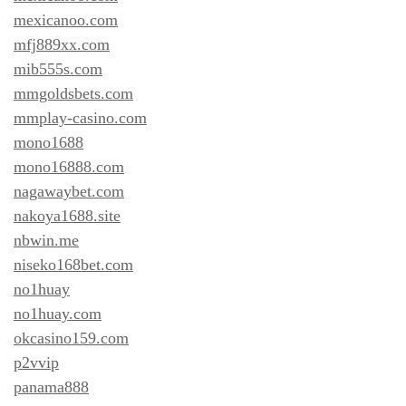
mexicanoo.com
mfj889xx.com
mib555s.com
mmgoldsbets.com
mmplay-casino.com
mono1688
mono16888.com
nagawaybet.com
nakoya1688.site
nbwin.me
niseko168bet.com
no1huay
no1huay.com
okcasino159.com
p2vvip
panama888