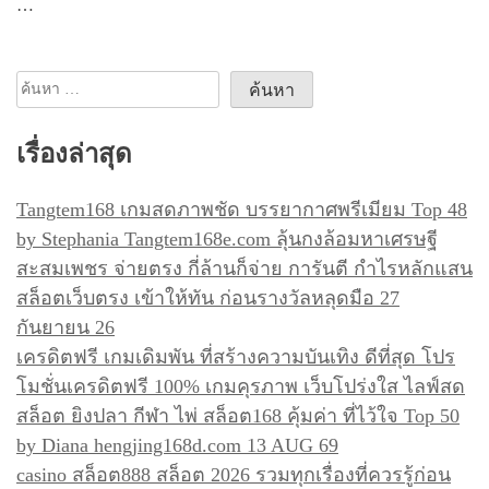
…
ค้นหา
สำหรับ:
เรื่องล่าสุด
Tangtem168 เกมสดภาพชัด บรรยากาศพรีเมียม Top 48
by Stephania Tangtem168e.com ลุ้นกงล้อมหาเศรษฐี
สะสมเพชร จ่ายตรง กี่ล้านก็จ่าย การันตี กำไรหลักแสน
สล็อตเว็บตรง เข้าให้ทัน ก่อนรางวัลหลุดมือ 27
กันยายน 26
เครดิตฟรี เกมเดิมพัน ที่สร้างความบันเทิง ดีที่สุด โปร
โมชั่นเครดิตฟรี 100% เกมคุรภาพ เว็บโปร่งใส ไลฟ์สด
สล็อต ยิงปลา กีฬา ไพ่ สล็อต168 คุ้มค่า ที่ไว้ใจ Top 50
by Diana hengjing168d.com 13 AUG 69
casino สล็อต888 สล็อต 2026 รวมทุกเรื่องที่ควรรู้ก่อน