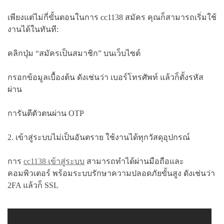
เพียงแต่ไม่กี่ขั้นตอนในการ cc1138 สมัคร คุณก็สามารถเริ่มใช้
งานได้ในทันที:
คลิกปุ่ม “สมัครเป็นสมาชิก” บนเว็บไซต์
กรอกข้อมูลเบื้องต้น ดังเช่นว่า เบอร์โทรศัพท์ แล้วก็ตั้งรหัส
ผ่าน
การันตีตัวตนผ่าน OTP
2. เข้าสู่ระบบไม่เป็นอันตราย ใช้งานได้ทุกวัสดุอุปกรณ์
การ
cc1138 เข้าสู่ระบบ
สามารถทำได้ผ่านมือถือและ
คอมพิวเตอร์ พร้อมระบบรักษาความปลอดภัยขั้นสูง ดังเช่นว่า
2FA แล้วก็ SSL