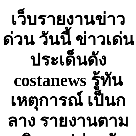
Skip
to
เว็บรายงานข่าว
content
ด่วน วันนี้ ข่าวเด่น
ประเด็นดัง
costanews รู้ทัน
เหตุการณ์ เป็นก
ลาง รายงานตาม