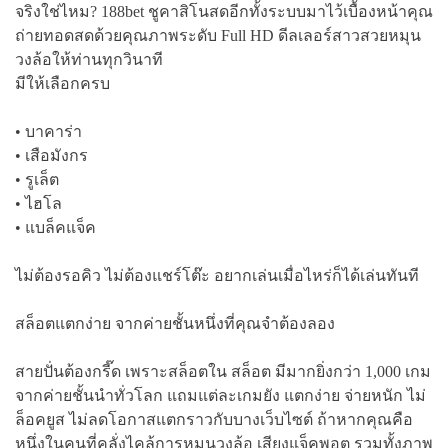
จริงใช่ไหม? 188bet ชูคาสิโนสดอีกทั้งระบบมาไว้เบื้องหน้าคุณ
ถ่ายทอดสดด้วยคุณภาพระดับ Full HD ดีลเลอร์สาวสวยหมุน
วงล้อให้ท่านทุกวินาที
มีให้เลือกครบ
• บาคาร่า
• เสือมังกร
• รูเล็ต
• ไฮโล
• แบล็คแจ็ค
ไม่ต้องรอคิว ไม่ต้องแชร์โต๊ะ อยากเล่นเมื่อไหร่ก็ได้เล่นทันที
สล็อตแตกง่าย จากค่ายชั้นหนึ่งที่คุณจำต้องลอง
สายปั่นต้องกรี๊ด เพราะสล็อตใน สล็อต มีมากยิ่งกว่า 1,000 เกม
จากค่ายชั้นนำทั่วโลก แถมแต่ละเกมยัง แตกง่าย จ่ายหนัก ไม่
ล็อคยูส ไม่ลดโอกาสแตกราวกับบางเว็บไซต์ ถ้าหากคุณคือ
หนึ่งในคนที่คลั่งไคล้การหมุนวงล้อ เสียงแจ็คพอต รวมทั้งภาพ