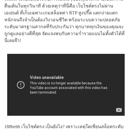
ตื่นเต้นในทุกวินาที ด้วยเหตุว่าที่นี่คือ เว็บไซต์ตรงไม่ผ่าน
เอเย่นต์ ที่เก็บเฉพาะเกมสล็อตค่า RTP สูงปรี๊ด แตกง่ายแตก
หนักจนถึงจำเป็นต้องวิงวอนชีวิต พร้อมระบบความปลอดภัย
ระดับมาตรฐานสากลที่รับประกันว่า ทุกบาททุกเงินของคุณจะ
ถูกดูแลอย่างดีที่สุด จัดแจงพบกับความร่ำรวยแบบไม่ตั้งตัวได้ที่
นี่เลยจ๊า!
188betth เว็บไซต์ตรง เป็นยังไง? เพราะเหตุใดเซียนสล็อตระดับ