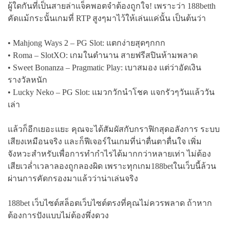
ผู้ใดกันที่เป็นสายล่าแจ็คพอตจำต้องถูกใจ! เพราะว่า 188betth
คัดแม้กระนั้นเกมที่ RTP สูงๆมาไว้ให้เล่นแค่นั้น เป็นต้นว่า
• Mahjong Ways 2 – PG Slot: แตกง่ายสุดๆกกก
• Roma – SlotXO: เกมในตำนาน สายฟรีสปินห้ามพลาด
• Sweet Bonanza – Pragmatic Play: เบาสมอง แต่ว่าอัดเงิน
รางวัลหนัก
• Lucky Neko – PG Slot: แมวกวักนำโชค แจกรัวๆวันแล้ววัน
เล่า
แล้วก็อีกเยอะแยะ คุณจะได้สัมผัสกับกราฟิกสุดอลังการ ระบบ
เสียงเหมือนจริง และก็ฟีเจอร์ในเกมที่น่าตื่นตาตื่นใจ เพิ่ม
จังหวะสำหรับเพื่อการทำกำไรได้มากกว่าหลายเท่า ไม่ต้อง
เสียเวล่ำเวลาลองถูกลองผิด เพราะทุกเกม188betในเว็บนี้ล้วน
ผ่านการคัดกรองมาแล้วว่าน่าเล่นจริง
188bet เว็บไซต์สล็อตเว็บไซต์ตรงที่คุณไม่ควรพลาด ถ้าหาก
ต้องการปังแบบไม่ต้องพึ่งดวง