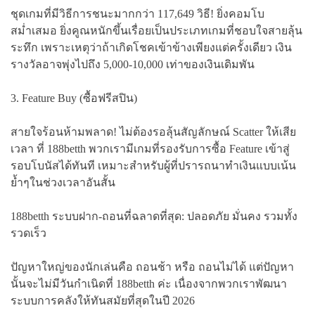
ชุดเกมที่มีวิธีการชนะมากกว่า 117,649 วิธี! ยิ่งคอมโบ
สม่ำเสมอ ยิ่งคูณหนักขึ้นเรื่อยเป็นประเภทเกมที่ชอบใจสายลุ้น
ระทึก เพราะเหตุว่าถ้าเกิดโชคเข้าข้างเพียงแต่ครั้งเดียว เงิน
รางวัลอาจพุ่งไปถึง 5,000-10,000 เท่าของเงินเดิมพัน
3. Feature Buy (ซื้อฟรีสปิน)
สายใจร้อนห้ามพลาด! ไม่ต้องรอลุ้นสัญลักษณ์ Scatter ให้เสีย
เวลา ที่ 188betth พวกเรามีเกมที่รองรับการซื้อ Feature เข้าสู่
รอบโบนัสได้ทันที เหมาะสำหรับผู้ที่ปรารถนาทำเงินแบบเน้น
ย้ำๆในช่วงเวลาอันสั้น
188betth ระบบฝาก-ถอนที่ฉลาดที่สุด: ปลอดภัย มั่นคง รวมทั้ง
รวดเร็ว
ปัญหาใหญ่ของนักเล่นคือ ถอนช้า หรือ ถอนไม่ได้ แต่ปัญหา
นั้นจะไม่มีวันกำเนิดที่ 188betth ค่ะ เนื่องจากพวกเราพัฒนา
ระบบการคลังให้ทันสมัยที่สุดในปี 2026