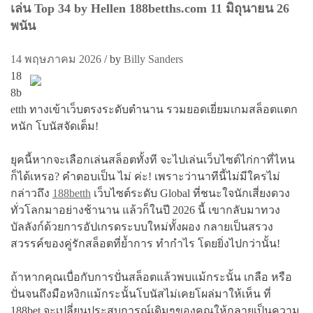
เล่น Top 34 by Hellen 188betths.com 11 มิถุนายน 26
พนัน
14 พฤษภาคม 2026
/
by
Billy Sanders
18
8b
etth ทางเข้าเว็บตรงระดับตำนาน รวมยอดเยี่ยมเกมสล็อตแตก
หนัก โบนัสจัดเต็ม!
ยุคนี้หากจะเลือกเล่นสล็อตทั้งที จะไปเล่นเว็บไซต์ไก่กาที่ไหน
ก็ได้เหรอ? คำตอบเป็น ไม่ ค่ะ! เพราะว่านาทีนี้ไม่มีใครไม่
กล่าวถึง
188betth
เว็บไซต์ระดับ Global ที่ชนะใจนักเสี่ยงดวง
ทั่วโลกมาอย่างช้านาน แล้วก็ในปี 2026 นี้ เขากลับมาทวง
บัลลังก์ด้วยการอัปเกรดระบบใหม่ทั้งผอง กลายเป็นสรวง
สวรรค์ของคู่รักสล็อตที่ย้ำการ ทำกำไร โดยยิ่งไปกว่านั้น!
ถ้าหากคุณเบื่อกับการปั่นสล็อตแล้วพบแม้กระนั้น เกลือ หรือ
ปั่นจนถึงมือหงิกแม้กระนั้นโบนัสไม่เคยโผล่มาให้เห็น ที่
188bet จะเปลี่ยนประสบการณ์เดิมๆของคุณให้กลายเป็นความ