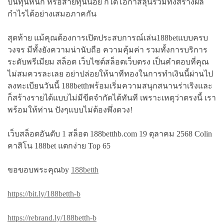
ปั่นทุนหนัก หรือสายทุนน้อย ก็ได้โอกาสลุ้นรวมทั้งสร้างผล
กำไรได้อย่างเสมอภาคกัน
สุดท้าย แม้คุณต้องการเปิดประสบการณ์เล่น188betแบบครบ
วงจร มีทั้งยังความน่านับถือ ความคุ้มค่า รวมทั้งการบริการ
ระดับพรีเมียม สล็อต เว็บไซต์สล็อตเว็บตรง เป็นคำตอบที่คุณ
ไม่สมควรละเลย อย่าปล่อยให้นาทีทองในการทำเงินนี้ผ่านไป
ลงทะเบียนวันนี้ 188betthพร้อมเริ่มความสนุกสนานร่าเริงและ
ก็สร้างรายได้แบบไม่มีขีดจำกัดได้ทันที เพราะเหตุว่าตรงนี้ เรา
พร้อมให้ท่าน ปังๆแบบไม่ต้องพึ่งดวง!
เว็บสล็อตอันดับ 1 สล็อต 188betthb.com 19 ตุลาคม 2568 Colin
คาสิโน 188bet แตกง่าย Top 65
ขอขอบพระคุณby
188betth
https://bit.ly/188betth-b
https://rebrand.ly/188betth-b