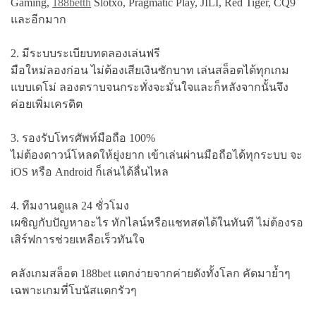
Gaming,
188betth
Slotxo, Pragmatic Play, JILI, Red Tiger, CQ9
และอีกมาก
2. มีระบบระเบียบทดลองเล่นฟรี
มือใหม่ลองก่อน ไม่ต้องเสียเงินซักบาท เล่นสล็อตได้ทุกเกม
แบบเดโม่ ลองตราบจนกระทั่งจะมั่นใจและก็หลังจากนั้นจึง
ค่อยเพิ่มเครดิต
3. รองรับโทรศัพท์มือถือ 100%
ไม่ต้องดาวน์โหลดให้ยุ่งยาก เข้าเล่นผ่านมือถือได้ทุกระบบ จะ
iOS หรือ Android ก็เล่นได้ลื่นไหล
4. ทีมงานดูแล 24 ชั่วโมง
เผชิญกับปัญหาอะไร ทักไลน์หรือแชทสดได้ในทันที ไม่ต้องรอ
เสิร์ฟการช่วยเหลือเร็วทันใจ
คลังเกมสล็อต 188bet แตกง่ายจากค่ายดังทั้งโลก คัดมาย้ำๆ
เฉพาะเกมที่โบนัสแตกรัวๆ