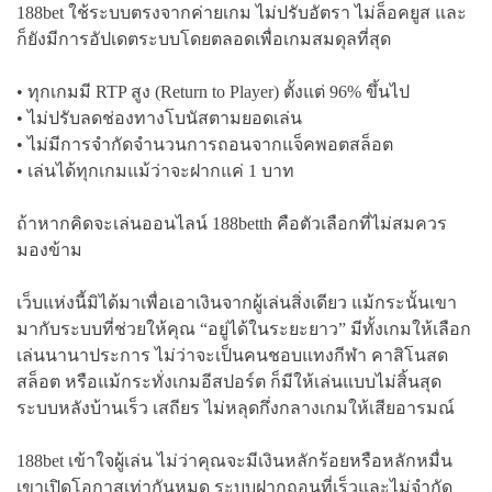
188bet ใช้ระบบตรงจากค่ายเกม ไม่ปรับอัตรา ไม่ล็อคยูส และ
ก็ยังมีการอัปเดตระบบโดยตลอดเพื่อเกมสมดุลที่สุด
• ทุกเกมมี RTP สูง (Return to Player) ตั้งแต่ 96% ขึ้นไป
• ไม่ปรับลดช่องทางโบนัสตามยอดเล่น
• ไม่มีการจำกัดจำนวนการถอนจากแจ็คพอตสล็อต
• เล่นได้ทุกเกมแม้ว่าจะฝากแค่ 1 บาท
ถ้าหากคิดจะเล่นออนไลน์ 188betth คือตัวเลือกที่ไม่สมควร
มองข้าม
เว็บแห่งนี้มิได้มาเพื่อเอาเงินจากผู้เล่นสิ่งเดียว แม้กระนั้นเขา
มากับระบบที่ช่วยให้คุณ “อยู่ได้ในระยะยาว” มีทั้งเกมให้เลือก
เล่นนานาประการ ไม่ว่าจะเป็นคนชอบแทงกีฬา คาสิโนสด
สล็อต หรือแม้กระทั่งเกมอีสปอร์ต ก็มีให้เล่นแบบไม่สิ้นสุด
ระบบหลังบ้านเร็ว เสถียร ไม่หลุดกึ่งกลางเกมให้เสียอารมณ์
188bet เข้าใจผู้เล่น ไม่ว่าคุณจะมีเงินหลักร้อยหรือหลักหมื่น
เขาเปิดโอกาสเท่ากันหมด ระบบฝากถอนที่เร็วและไม่จำกัด