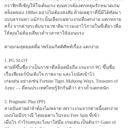
กราฟิกที่เชิญให้ใจเต้นแรง คุณควรต้องตกหลุมรักหมวดเกม
สล็อตของ 188bet อย่างไม่ต้องสงสัย ด้วยเหตุว่าที่นี่มิได้คัดมา
แบบธรรมดา แม้กระนั้นเลือกเฉพาะเกมที่แตกง่าย แตกหลาย
ครั้ง จากค่ายระดับนานาชาติมารวมเอาไว้ภายในที่เดียว เพื่อ
ให้คุณไม่ต้องเสียเวล่ำเวลาหาให้อ่อนแรง
ค่ายเกมสุดยอดที่มาพร้อมกิตติศัพท์เรื่อง แตกง่าย
1. PG SLOT
ค่ายที่ขึ้นชื่อว่าเป็นราชาที่สล็อตมือถือ เกมจาก PG ขึ้นชื่อ
เรื่องฟีเจอร์บันเทิงใจ ภาพงาม และโบนัสเข้าไว
เกมเด่น อย่างเช่น Fortune Tiger, Mahjong Ways, Treasures of
Aztec — ที่คนประเทศไทยรู้จักกันดีว่า สาวถ้ำแตกหนัก
2. Pragmatic Play (PP)
สายปั่นสายฝ่าจำต้องไม่พลาด เพราะเกมจากค่ายนี้แตกง่าย
แบบไม่มีปราณี โดยเฉพาะในรอบ Free Spin ที่เข้า
เมื่อไร กำไรแทบจะวิ่งมาใส่มือ เกมเด่น เป็นต้นว่า Gates of