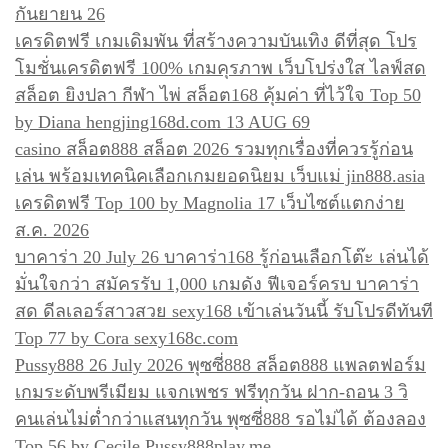
กันยายน 26
เครดิตฟรี เกมเดิมพัน ที่สร้างความบันเทิง ดีที่สุด โปร
โมชั่นเครดิตฟรี 100% เกมคุรภาพ เว็บโปร่งใส ไลฟ์สด
สล็อต ยิงปลา กีฬา ไพ่ สล็อต168 คุ้มค่า ที่ไว้ใจ Top 50
by Diana hengjing168d.com 13 AUG 69
casino สล็อต888 สล็อต 2026 รวมทุกเรื่องที่ควรรู้ก่อน
เล่น พร้อมเทคนิคเลือกเกมยอดนิยม เว็บแม่ jin888.asia
เครดิตฟรี Top 100 by Magnolia 17 เว็บไซต์แตกง่าย
ส.ค. 2026
บาคาร่า 20 July 26 บาคาร่า168 รู้ก่อนเลือกโต๊ะ เล่นได้
มั่นใจกว่า สมัครรับ 1,000 เกมดัง ฟีเจอร์ครบ บาคาร่า
สด ดีลเลอร์สาวสวย sexy168 เข้าเล่นวันนี้ รับโปรดีทันที
Top 77 by Cora sexy168c.com
Pussy888 26 July 2026 พุซซี่888 สล็อต888 แพลตฟอร์ม
เกมระดับพรีเมียม แจกเพชร ฟรีทุกวัน ฝาก-ถอน 3 วิ
คนเล่นไม่ต่ำกว่าแสนทุกวัน พุซซี่888 รอไม่ได้ ต้องลอง
Top 56 by Cecile Pussy888play.me