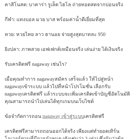
คาสิโนสด: บาคาร่า รูเล็ต ไฮโล ถ่ายทอดสดจากบ่อนจริง
กีฬา: แทงบอล มวย บาส พร้อมค่าน้ำดีเยี่ยมที่สุด
หวย: หวยไทย ลาว ฮานอย จ่ายสูงสุดบาทละ 950
ยิงปลา: ภาพสวย เอฟเฟกต์เหมือนจริง เล่นง่าย ได้เงินจริง
รับเครดิตฟรี nagaway เช่นไร?
เมื่อคุณทำการ nagawayสมัคร เสร็จแล้ว ให้ไปสู่หน้า
nagawayเข้าระบบ แล้วไปที่หน้าโปรโมชั่น เลือกรับ
nagawayเครดิตฟรี แล้วระบบจะเพิ่มเครดิตเข้าบัญชีอัตโนมัติ
คุณสามารถนำไปเล่นได้ทุกเกมบนเว็บไซต์
ข้อจำกัดการถอน
nagaway เข้าสู่ระบบ
เครดิตฟรี
เครดิตฟรีสามารถถอนออกได้จริง เพียงแต่ทำยอดเทิร์น
โอเวอร์ตามที่มีการกำหนด (ดังเช่นว่า 3 เท่า) ซึ่งนับว่าข้อ