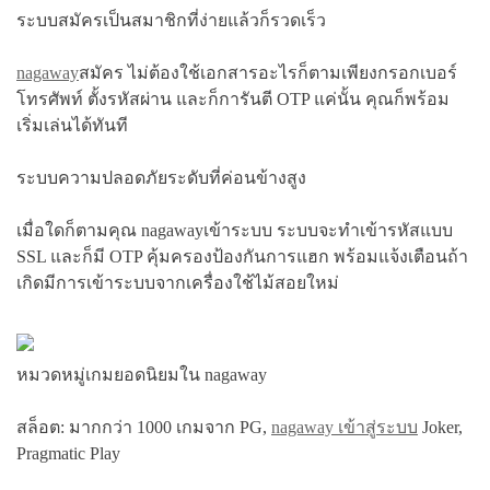
ระบบสมัครเป็นสมาชิกที่ง่ายแล้วก็รวดเร็ว
nagaway
สมัคร ไม่ต้องใช้เอกสารอะไรก็ตามเพียงกรอกเบอร์
โทรศัพท์ ตั้งรหัสผ่าน และก็การันตี OTP แค่นั้น คุณก็พร้อม
เริ่มเล่นได้ทันที
ระบบความปลอดภัยระดับที่ค่อนข้างสูง
เมื่อใดก็ตามคุณ nagawayเข้าระบบ ระบบจะทำเข้ารหัสแบบ
SSL และก็มี OTP คุ้มครองป้องกันการแฮก พร้อมแจ้งเตือนถ้า
เกิดมีการเข้าระบบจากเครื่องใช้ไม้สอยใหม่
หมวดหมู่เกมยอดนิยมใน nagaway
สล็อต: มากกว่า 1000 เกมจาก PG,
nagaway เข้าสู่ระบบ
Joker,
Pragmatic Play