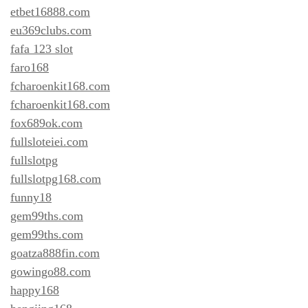
etbet16888.com
eu369clubs.com
fafa 123 slot
faro168
fcharoenkit168.com
fcharoenkit168.com
fox689ok.com
fullsloteiei.com
fullslotpg
fullslotpg168.com
funny18
gem99ths.com
gem99ths.com
goatza888fin.com
gowingo88.com
happy168