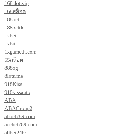
168slot.vip
168สล็อต
188bet
188betth
1xbet
1xbit1
1xgameth.com
55สล็อต
888pg
8lots.me
918Kiss
918kissauto
ABA
ABAGroup2
abbet789.com
acebet789.com
allbet24hr