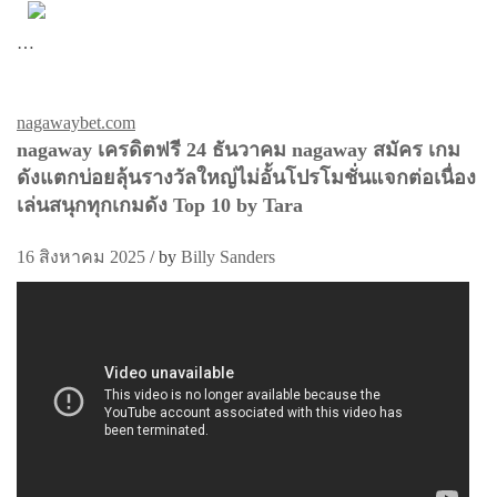
…
nagawaybet.com
nagaway เครดิตฟรี 24 ธันวาคม nagaway สมัคร เกม
ดังแตกบ่อยลุ้นรางวัลใหญ่ไม่อั้นโปรโมชั่นแจกต่อเนื่อง
เล่นสนุกทุกเกมดัง Top 10 by Tara
16 สิงหาคม 2025
/
by
Billy Sanders