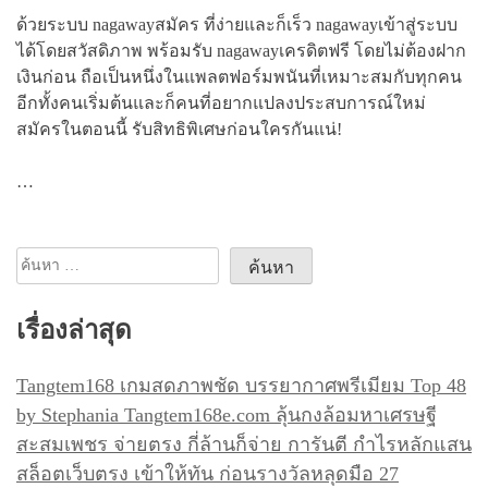
ด้วยระบบ nagawayสมัคร ที่ง่ายและก็เร็ว nagawayเข้าสู่ระบบ
ได้โดยสวัสดิภาพ พร้อมรับ nagawayเครดิตฟรี โดยไม่ต้องฝาก
เงินก่อน ถือเป็นหนึ่งในแพลตฟอร์มพนันที่เหมาะสมกับทุกคน
อีกทั้งคนเริ่มต้นและก็คนที่อยากแปลงประสบการณ์ใหม่
สมัครในตอนนี้ รับสิทธิพิเศษก่อนใครกันแน่!
…
ค้นหา
สำหรับ:
เรื่องล่าสุด
Tangtem168 เกมสดภาพชัด บรรยากาศพรีเมียม Top 48
by Stephania Tangtem168e.com ลุ้นกงล้อมหาเศรษฐี
สะสมเพชร จ่ายตรง กี่ล้านก็จ่าย การันตี กำไรหลักแสน
สล็อตเว็บตรง เข้าให้ทัน ก่อนรางวัลหลุดมือ 27