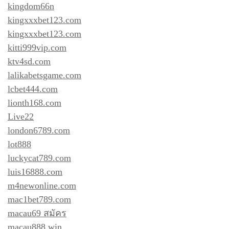
kingdom66n
kingxxxbet123.com
kingxxxbet123.com
kitti999vip.com
ktv4sd.com
lalikabetsgame.com
lcbet444.com
lionth168.com
Live22
london6789.com
lot888
luckycat789.com
luis16888.com
m4newonline.com
mac1bet789.com
macau69 สมัคร
macau888.win