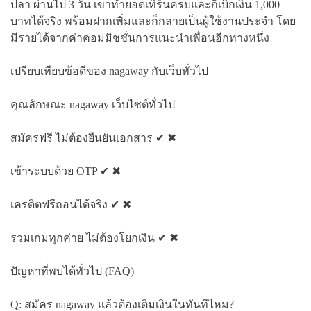
ปลา ผ่านไป 3 วัน เขาทำยอดเทิร์นครบและก็เบิกเงิน 1,000
บาทได้จริง พร้อมฝากเพิ่มและก็กลายเป็นผู้ใช้งานประจำ โดย
มีรายได้จากค่าคอมมิชชั่นการแนะนำเพื่อนอีกทางหนึ่ง
เปรียบเทียบข้อดีของ nagaway กับเว็บทั่วไป
คุณลักษณะ nagaway เว็บไซต์ทั่วไป
สมัครฟรี ไม่ต้องยืนยันเอกสาร ✔ ✖
เข้าระบบด้วย OTP ✔ ✖
เครดิตฟรีถอนได้จริง ✔ ✖
รวมเกมทุกค่าย ไม่ต้องโยกเงิน ✔ ✖
ปัญหาที่พบได้ทั่วไป (FAQ)
Q: สมัคร nagaway แล้วต้องเติมเงินในทันทีไหม?