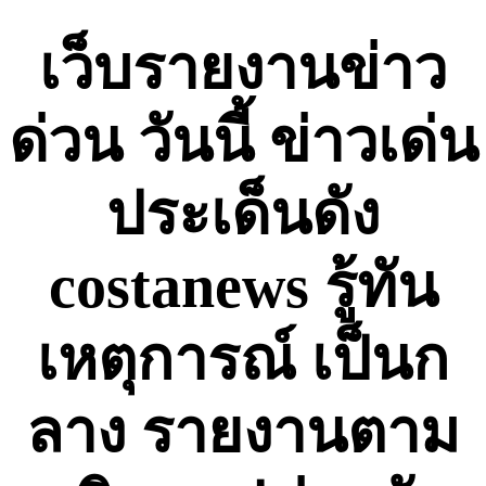
Skip
to
เว็บรายงานข่าว
content
ด่วน วันนี้ ข่าวเด่น
ประเด็นดัง
costanews รู้ทัน
เหตุการณ์ เป็นก
ลาง รายงานตาม