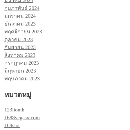
มีนาคม 2024
กุมภาพันธ์ 2024
มกราคม 2024
ธันวาคม 2023
พฤศจิกายน 2023
ตุลาคม 2023
กันยายน 2023
สิงหาคม 2023
กรกฎาคม 2023
มิถุนายน 2023
พฤษภาคม 2023
หมวดหมู่
123lionth
1688vegasx.com
168slot