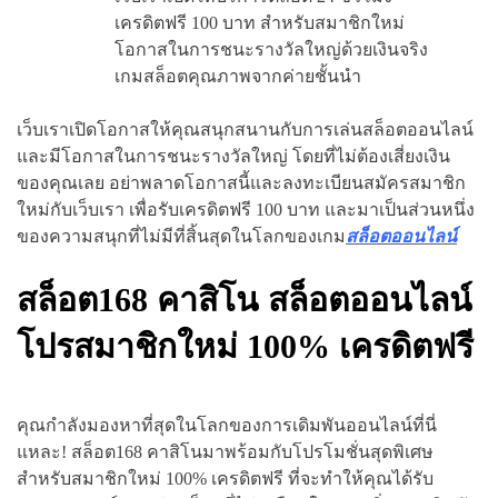
เครดิตฟรี 100 บาท สำหรับสมาชิกใหม่
โอกาสในการชนะรางวัลใหญ่ด้วยเงินจริง
เกมสล็อตคุณภาพจากค่ายชั้นนำ
เว็บเราเปิดโอกาสให้คุณสนุกสนานกับการเล่นสล็อตออนไลน์
และมีโอกาสในการชนะรางวัลใหญ่ โดยที่ไม่ต้องเสี่ยงเงิน
ของคุณเลย อย่าพลาดโอกาสนี้และลงทะเบียนสมัครสมาชิก
ใหม่กับเว็บเรา เพื่อรับเครดิตฟรี 100 บาท และมาเป็นส่วนหนึ่ง
ของความสนุกที่ไม่มีที่สิ้นสุดในโลกของเกม
สล็อตออนไลน์
สล็อต168 คาสิโน สล็อตออนไลน์
โปรสมาชิกใหม่ 100% เครดิตฟรี
คุณกำลังมองหาที่สุดในโลกของการเดิมพันออนไลน์ที่นี่
แหละ! สล็อต168 คาสิโนมาพร้อมกับโปรโมชั่นสุดพิเศษ
สำหรับสมาชิกใหม่ 100% เครดิตฟรี ที่จะทำให้คุณได้รับ