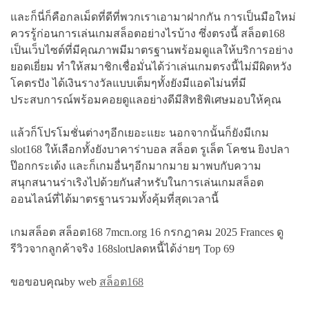
และก็นี่ก็คือกลเม็ดที่ดีที่พวกเราเอามาฝากกัน การเป็นมือใหม่
ควรรู้ก่อนการเล่นเกมสล็อตอย่างไรบ้าง ซึ่งตรงนี้ สล็อต168
เป็นเว็บไซต์ที่มีคุณภาพมีมาตรฐานพร้อมดูแลให้บริการอย่าง
ยอดเยี่ยม ทำให้สมาชิกเชื่อมั่นได้ว่าเล่นเกมตรงนี้ไม่มีผิดหวัง
โคตรปัง ได้เงินรางวัลแบบเต็มๆทั้งยังมีแอดไม่นที่มี
ประสบการณ์พร้อมคอยดูแลอย่างดีมีสิทธิพิเศษมอบให้คุณ
แล้วก็โปรโมชั่นต่างๆอีกเยอะแยะ นอกจากนั้นก็ยังมีเกม
slot168 ให้เลือกทั้งยังบาคาร่าบอล สล็อต รูเล็ต โคชน ยิงปลา
ป๊อกกระเด้ง และก็เกมอื่นๆอีกมากมาย มาพบกับความ
สนุกสนานร่าเริงไปด้วยกันสำหรับในการเล่นเกมสล็อต
ออนไลน์ที่ได้มาตรฐานรวมทั้งคุ้มที่สุดเวลานี้
เกมสล็อต สล็อต168 7mcn.org 16 กรกฎาคม 2025 Frances ดู
รีวิวจากลูกค้าจริง 168slotปลดหนี้ได้ง่ายๆ Top 69
ขอขอบคุณby web
สล็อต168