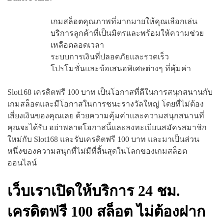
เกมสล็อตคุณภาพที่มากมายให้คุณเลือกเล่น
บริการลูกค้าที่เป็นมิตรและพร้อมให้ความช่วย
เหลือตลอดเวลา
ระบบการเงินที่ปลอดภัยและรวดเร็ว
โปรโมชั่นและข้อเสนอพิเศษต่างๆ ที่คุ้มค่า
Slot168 เครดิตฟรี 100 บาท เป็นโอกาสที่ดีในการสนุกสนานกับ
เกมสล็อตและมีโอกาสในการชนะรางวัลใหญ่ โดยที่ไม่ต้อง
เสี่ยงเงินของคุณเลย ด้วยความคุ้มค่าและความสนุกสนานที่
คุณจะได้รับ อย่าพลาดโอกาสนี้และลงทะเบียนสมัครสมาชิก
ใหม่กับ Slot168 และรับเครดิตฟรี 100 บาท และมาเป็นส่วน
หนึ่งของความสนุกที่ไม่มีที่สิ้นสุดในโลกของเกมสล็อต
ออนไลน์
เว็บเราเปิดให้บริการ 24 ชม.
เครดิตฟรี 100 สล็อต ไม่ต้องฝาก