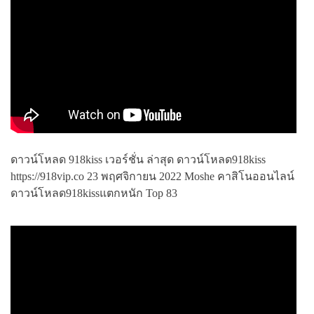
ดาวน์โหลด 918kiss เวอร์ชั่น ล่าสุด ดาวน์โหลด918kiss
https://918vip.co 23 พฤศจิกายน 2022 Moshe คาสิโนออนไลน์
ดาวน์โหลด918kissแตกหนัก Top 83