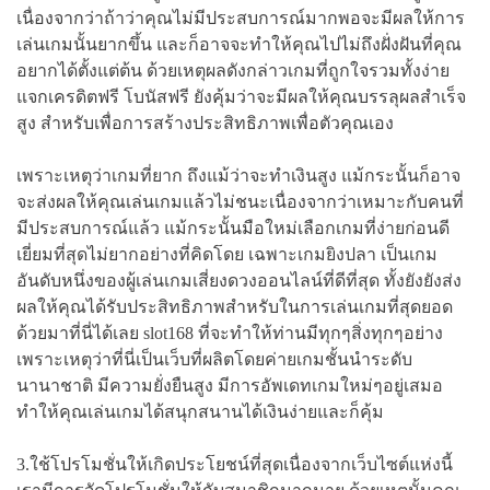
เนื่องจากว่าถ้าว่าคุณไม่มีประสบการณ์มากพอจะมีผลให้การ
เล่นเกมนั้นยากขึ้น และก็อาจจะทำให้คุณไปไม่ถึงฝั่งฝันที่คุณ
อยากได้ตั้งแต่ต้น ด้วยเหตุผลดังกล่าวเกมที่ถูกใจรวมทั้งง่าย
แจกเครดิตฟรี โบนัสฟรี ยังคุ้มว่าจะมีผลให้คุณบรรลุผลสำเร็จ
สูง สำหรับเพื่อการสร้างประสิทธิภาพเพื่อตัวคุณเอง
เพราะเหตุว่าเกมที่ยาก ถึงแม้ว่าจะทำเงินสูง แม้กระนั้นก็อาจ
จะส่งผลให้คุณเล่นเกมแล้วไม่ชนะเนื่องจากว่าเหมาะกับคนที่
มีประสบการณ์แล้ว แม้กระนั้นมือใหม่เลือกเกมที่ง่ายก่อนดี
เยี่ยมที่สุดไม่ยากอย่างที่คิดโดย เฉพาะเกมยิงปลา เป็นเกม
อันดับหนึ่งของผู้เล่นเกมเสี่ยงดวงออนไลน์ที่ดีที่สุด ทั้งยังยังส่ง
ผลให้คุณได้รับประสิทธิภาพสำหรับในการเล่นเกมที่สุดยอด
ด้วยมาที่นี่ได้เลย slot168 ที่จะทำให้ท่านมีทุกๆสิ่งทุกๆอย่าง
เพราะเหตุว่าที่นี่เป็นเว็บที่ผลิตโดยค่ายเกมชั้นนำระดับ
นานาชาติ มีความยั่งยืนสูง มีการอัพเดทเกมใหม่ๆอยู่เสมอ
ทำให้คุณเล่นเกมได้สนุกสนานได้เงินง่ายและก็คุ้ม
3.ใช้โปรโมชั่นให้เกิดประโยชน์ที่สุดเนื่องจากเว็บไซต์แห่งนี้