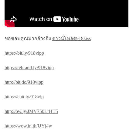
ขอขอบคุณมากอ้างอิง
ดาวน์โหลด918kiss
https://bit.ly/918vipp
https://rebrand.ly/918vipp
http://bit.do/918vipp
https://cutt.ly/918vip
http://ow.ly/JMV750LrHT5
https://wow.in.th/UYj4w