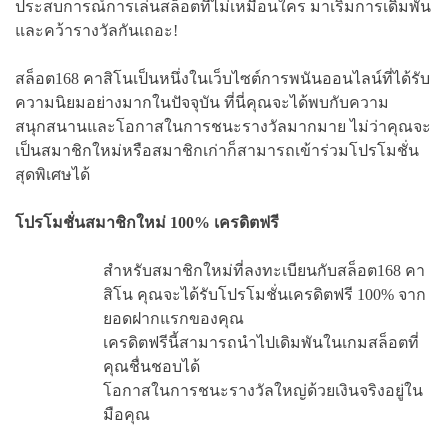
ประสบการณ์การเล่นสล็อตที่ไม่เหมือนใคร มาเริ่มการเดิมพัน
และคว้ารางวัลกันเถอะ!
สล็อต168 คาสิโนเป็นหนึ่งในเว็บไซต์การพนันออนไลน์ที่ได้รับ
ความนิยมอย่างมากในปัจจุบัน ที่นี่คุณจะได้พบกับความ
สนุกสนานและโอกาสในการชนะรางวัลมากมาย ไม่ว่าคุณจะ
เป็นสมาชิกใหม่หรือสมาชิกเก่าก็สามารถเข้าร่วมโปรโมชั่น
สุดพิเศษได้
โปรโมชั่นสมาชิกใหม่ 100% เครดิตฟรี
สำหรับสมาชิกใหม่ที่ลงทะเบียนกับสล็อต168 คา
สิโน คุณจะได้รับโปรโมชั่นเครดิตฟรี 100% จาก
ยอดฝากแรกของคุณ
เครดิตฟรีนี้สามารถนำไปเดิมพันในเกมสล็อตที่
คุณชื่นชอบได้
โอกาสในการชนะรางวัลใหญ่ด้วยเงินจริงอยู่ใน
มือคุณ