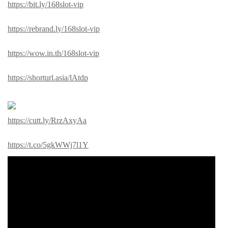
https://bit.ly/168slot-vip
https://rebrand.ly/168slot-vip
https://wow.in.th/168slot-vip
https://shorturl.asia/lAtdp
https://cutt.ly/RrzAxyAa
https://t.co/5gkWWj7l1Y