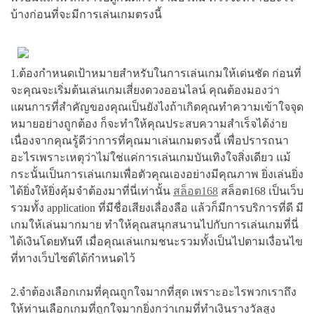
บ้างก่อนที่จะมีการเล่นเกมตรงนี้
1.ต้องกำหนดเป้าหมายสำหรับในการเล่นเกมให้เด่นชัด ก่อนที่
จะคุณจะเริ่มต้นเล่นเกมเสี่ยงดวงออนไลน์ คุณต้องมองว่า
แผนการที่สำคัญของคุณเป็นยังไงถ้าเกิดคุณทำความเข้าใจจุด
หมายอย่างถูกต้อง ก็จะทำให้คุณประสบความสำเร็จได้ง่าย
เนื่องจากคุณรู้ดีว่าการที่คุณมาเล่นเกมตรงนี้ เพื่อปรารถนา
อะไรเพราะเหตุว่าไม่ใช่แค่การเล่นเกมบันเทิงใจสิ่งเดียว แม้
กระนั้นเป็นการเล่นเกมเพื่อตัวคุณเองอย่างมีคุณภาพ ยิ่งเล่นยิ่ง
ได้ยิ่งให้ยิ่งคุ้มจำต้องมาที่นี่เท่านั้น
สล็อต168
สล็อต168 เป็นเว็บ
รวมทั้ง application ที่มีชื่อเสียงเลื่องลือ แล้วก็มีการบริการที่ดี มี
เกมให้เล่นมากมาย ทำให้คุณสนุกสนานไปกับการเล่นเกมที่นี่
ได้เงินโดยทันที เมื่อคุณเล่นเกมชนะรวมทั้งเป็นไปตามเงื่อนไข
ที่ทางเว็บไซต์ได้กำหนดไว้
2.จำต้องเลือกเกมที่คุณถูกใจมากที่สุด เพราะอะไรพวกเราถึง
ให้ท่านเลือกเกมที่ถูกใจมากยิ่งกว่าเกมที่ทำเงินรางวัลสูง