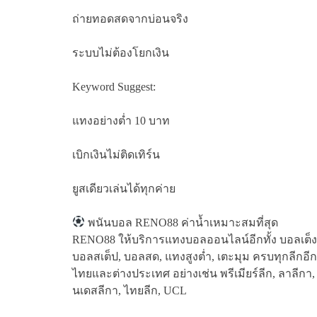
ถ่ายทอดสดจากบ่อนจริง
ระบบไม่ต้องโยกเงิน
Keyword Suggest:
แทงอย่างต่ำ 10 บาท
เบิกเงินไม่ติดเทิร์น
ยูสเดียวเล่นได้ทุกค่าย
พนันบอล RENO88 ค่าน้ำเหมาะสมที่สุด
RENO88 ให้บริการแทงบอลออนไลน์อีกทั้ง บอลเต็ง
บอลสเต็ป, บอลสด, แทงสูงต่ำ, เตะมุม ครบทุกลีกอีกท
ไทยและต่างประเทศ อย่างเช่น พรีเมียร์ลีก, ลาลีกา, 
นเดสลีกา, ไทยลีก, UCL