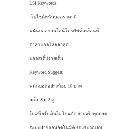
LSI Keywords:
เว็บไซต์พนันบอลราคาดี
พนันบอลออนไลน์โทรศัพท์เคลื่อนที่
ราคาบอลไหลล่าสุด
บอลสเต็ปจ่ายเต็ม
Keyword Suggest:
พนันบอลอย่างน้อย 10 บาท
สเต็ปเริ่ม 2 คู่
ใบเสร็จรับเงินไม่โดนตัด จ่ายจริงทุกยอด
ระบบฝากถอนอัตโนมัติ รองรับวอเลท