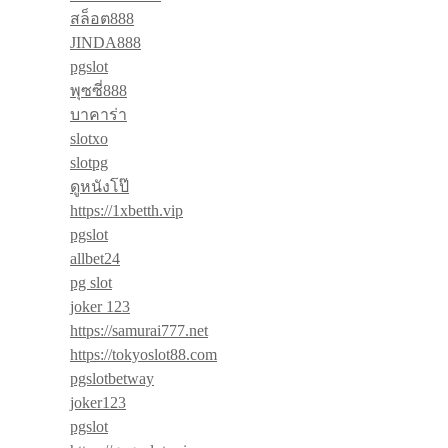
สล็อต888
JINDA888
pgslot
พุซซี่888
บาคาร่า
slotxo
slotpg
ดูหนังโป๊
https://1xbetth.vip
pgslot
allbet24
pg slot
joker 123
https://samurai777.net
https://tokyoslot88.com
pgslotbetway
joker123
pgslot