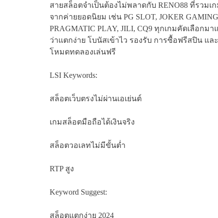
สายสล็อตจำเป็นต้องไม่พลาดกับ RENO88 ที่รวมเ
จากค่ายยอดนิยม เช่น PG SLOT, JOKER GAMING
PRAGMATIC PLAY, JILI, CQ9 ทุกเกมคัดเลือกมาแ
ว่าแตกง่าย โบนัสเข้าไว รองรับ การซื้อฟรีสปิน และ
โหมดทดลองเล่นฟรี
LSI Keywords:
สล็อตเว็บตรงไม่ผ่านเอเย่นต์
เกมสล็อตมือถือได้เงินจริง
สล็อตวอเลทไม่มีขั้นต่ำ
RTP สูง
Keyword Suggest:
สล็อตแตกง่าย 2024