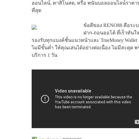
ออนไลน์, คาสิโนสด, หรือ พนันบอลออนไลน์ราคาน
ที่สุด
ข้อดีของ RENO88 คือระ
ฝาก-ถอนออโต้ ที่เร็วทันใ
รองรับทุกแบงค์ชั้นแนวหน้าและ TrueMoney Wallet
ไม่มีขั้นต่ำ ให้คุณเล่นได้อย่างต่อเนื่อง ไม่มีสะดุด พ
บริการ 1 วัน