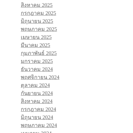
สิงหาคม 2025
กรกฎาคม 2025
มิถุนายน 2025
พฤษภาคม 2025
เมษายน 2025
มีนาคม 2025
กุมภาพันธ์ 2025
มกราคม 2025
ธันวาคม 2024
พฤศจิกายน 2024
ตุลาคม 2024
กันยายน 2024
สิงหาคม 2024
กรกฎาคม 2024
มิถุนายน 2024
พฤษภาคม 2024