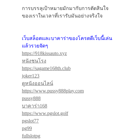
การบรรลุเป้าหมายมักมากับการตัดสินใจ
ของเราในเวลาที่เรารับมันอย่างจริงใจ
เว็บสล็อตและบาคาร่าของโครตดีเว็บนี้เล่น
แล้วรวยจัดๆ
https://918kissauto.xyz
หนังชนโรง
https://sagame168th.club
joker123
ดูหนังออนไลน์
https://www.pussy888play.com
pussy888
บาคาร่า168
https://www.pgslot.golf
pgslot77
pg99
fullslotpg