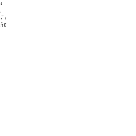
กม
,
ล้ว
ก็มี