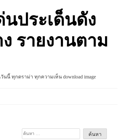
ด่นประเด็นดัง
กลาง รายงานตาม
่นวันนี้ ทุกดราม่า ทุกความเห็น download image
ค้นหา