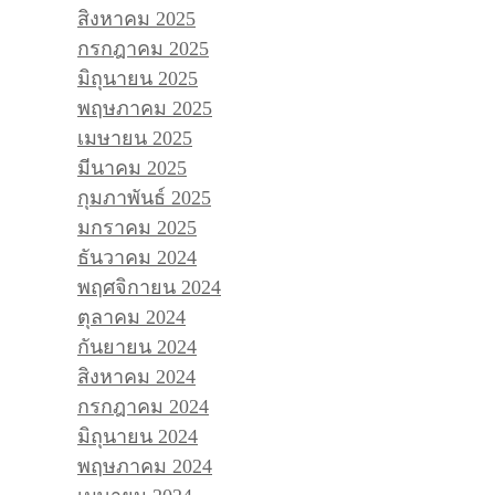
สิงหาคม 2025
กรกฎาคม 2025
มิถุนายน 2025
พฤษภาคม 2025
เมษายน 2025
มีนาคม 2025
กุมภาพันธ์ 2025
มกราคม 2025
ธันวาคม 2024
พฤศจิกายน 2024
ตุลาคม 2024
กันยายน 2024
สิงหาคม 2024
กรกฎาคม 2024
มิถุนายน 2024
พฤษภาคม 2024