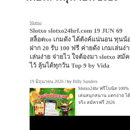
Slotxo
Slotxo slotxo24hrf.com 19 JUN 69
สล็อตxo เกมดัง ได้ตังค์แน่นอน ทุนน้
ฝาก 20 รับ 100 ฟรี ค่ายดัง เกมเล่นง่
เล่นง่าย จ่ายไว ใจต้องมา slotxo สมั
ไว้ ลุ้นได้ทุกวัน Top 9 by Vida
19 มิถุนายน 2026
/
by
Billy Sanders
Slotxo24hr ฟรีโบนัส 100%
เล่นสนุกสนาน แตกง่าย ได
จริง สมัครฟรี 2026