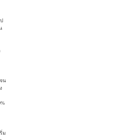
ไป
น
ก
ๆจน
ง
่
00%
ิ่ม