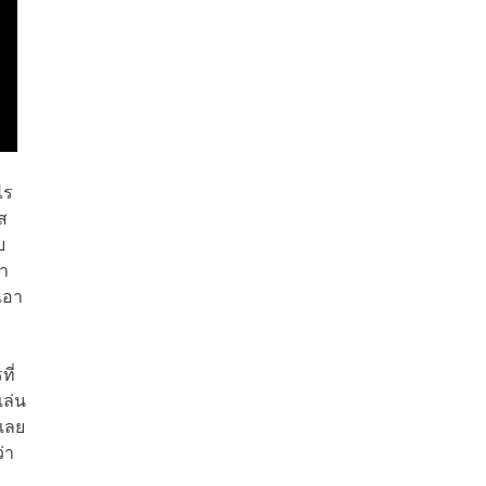
ไร
ส
บ
่า
เอา
ี่
เล่น
งเลย
่า
่