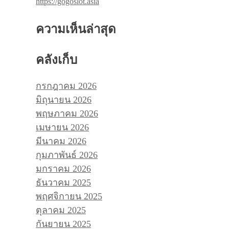
https://gogoslot.asia
ความเห็นล่าสุด
คลังเก็บ
กรกฎาคม 2026
มิถุนายน 2026
พฤษภาคม 2026
เมษายน 2026
มีนาคม 2026
กุมภาพันธ์ 2026
มกราคม 2026
ธันวาคม 2025
พฤศจิกายน 2025
ตุลาคม 2025
กันยายน 2025