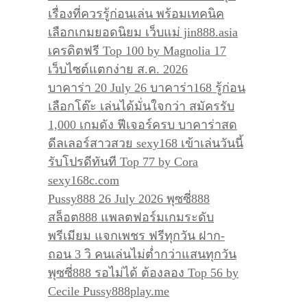
เรื่องที่ควรรู้ก่อนเล่น พร้อมเทคนิค
เลือกเกมยอดนิยม เว็บแม่ jin888.asia
เครดิตฟรี Top 100 by Magnolia 17
เว็บไซต์แตกง่าย ส.ค. 2026
บาคาร่า 20 July 26 บาคาร่า168 รู้ก่อน
เลือกโต๊ะ เล่นได้มั่นใจกว่า สมัครรับ
1,000 เกมดัง ฟีเจอร์ครบ บาคาร่าสด
ดีลเลอร์สาวสวย sexy168 เข้าเล่นวันนี้
รับโปรดีทันที Top 77 by Cora
sexy168c.com
Pussy888 26 July 2026 พุซซี่888
สล็อต888 แพลตฟอร์มเกมระดับ
พรีเมียม แจกเพชร ฟรีทุกวัน ฝาก-
ถอน 3 วิ คนเล่นไม่ต่ำกว่าแสนทุกวัน
พุซซี่888 รอไม่ได้ ต้องลอง Top 56 by
Cecile Pussy888play.me