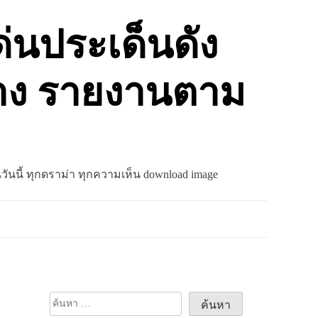
ด่นประเด็นดัง
กลาง รายงานตาม
่นวันนี้ ทุกดราม่า ทุกความเห็น download image
ค้นหา