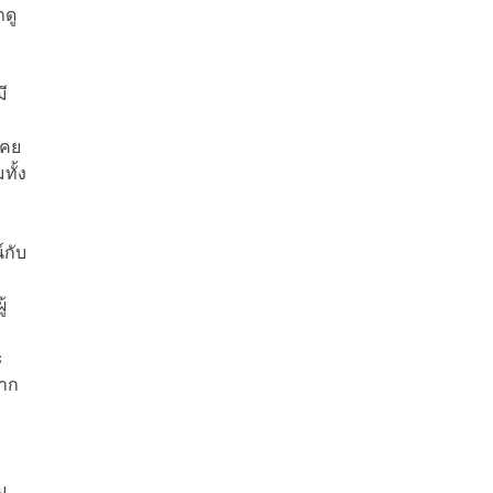
าดู
ี
เคย
ทั้ง
ม
์กับ
้
ะ
จาก
ม