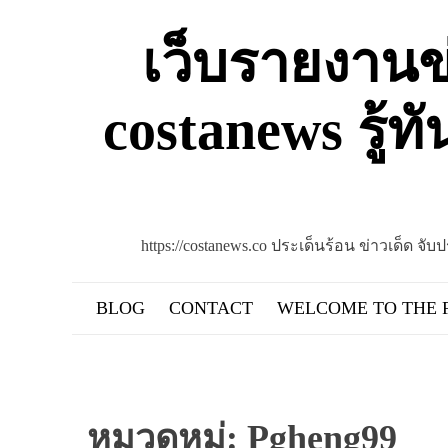
Skip
to
เว็บรายงานข่
content
costanews รู้
https://costanews.co ประเด็นร้อน ข่าวเด็ด จั
BLOG
CONTACT
WELCOME TO THE 
หมวดหมู่:
Pgheng99