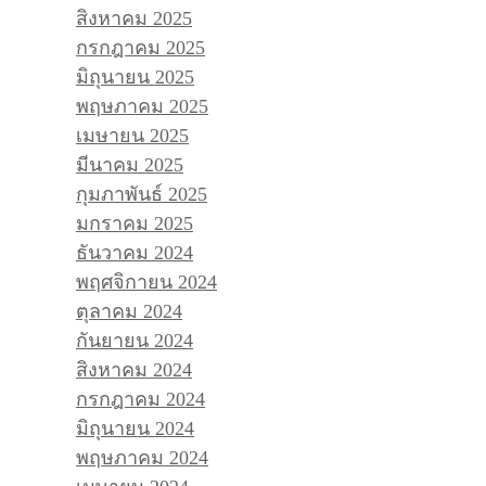
สิงหาคม 2025
กรกฎาคม 2025
มิถุนายน 2025
พฤษภาคม 2025
เมษายน 2025
มีนาคม 2025
กุมภาพันธ์ 2025
มกราคม 2025
ธันวาคม 2024
พฤศจิกายน 2024
ตุลาคม 2024
กันยายน 2024
สิงหาคม 2024
กรกฎาคม 2024
มิถุนายน 2024
พฤษภาคม 2024