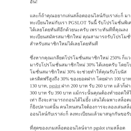
อั้น!
และก็ถ้าคุณอยากเล่นสล็อตออนไลน์กับเราล่ะก็ ม
ทะเบียนใหม่กับเรา PGSLOT วันนี้ รับโปรโมชั่นพิเ
ได้เลยโดยทันทีอีกด้วยนะครับ เพราะทันทีที่คุณลง
ทะเบียนสมัครสมาชิกใหม่ คุณสามารถรับโปรโมชั่
สำหรับสมาชิกใหม่ได้เลยโดยทันที
ซึ่งหากคุณเกลียดโปรโมชั่นสมาชิกใหม่ 250% ก็แว
มารับโปรโมชั่นสมาชิกใหม่ 30% ได้เลยครับ โดยโ
โมชั่นสมาชิกใหม่ 30% จะช่วยทำให้คุณรับโบนัส
เครดิตฟรีสูงถึง 30% ของยอดฝาก โดยฝาก 100 บาท 
130 บาท,
pgslot
ฝาก 200 บาท รับ 260 บาท แล้วก็ฝ
300 บาท รับ 390 บาท แม้กระนั้นคุณต้องทำยอดให้ไ
เท่า ถึงจะสามารถถอนได้ไม่ยั้ง เล่นได้เฉพาะสล็อ
ก็ยิงปลาแค่นั้น คนไหนสนใจต้องการจะลองเล่นสล็
ออนไลน์กับเราล่ะก็ ลงทะเบียนแล้วมาสนุกกันขอรั
ที่สุดของเกมสล็อตออนไลน์จาก pgslot เกมสล็อต