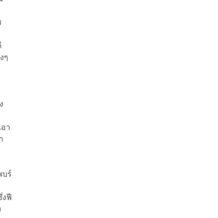
พ
ี
ิงๆ
ง
เอา
วก
พบร์
่งฟี
ม