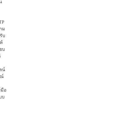
น
TP
เกม
รับ
ห้
ียบ
ี
ลน์
ณ์
์มือ
แบบ