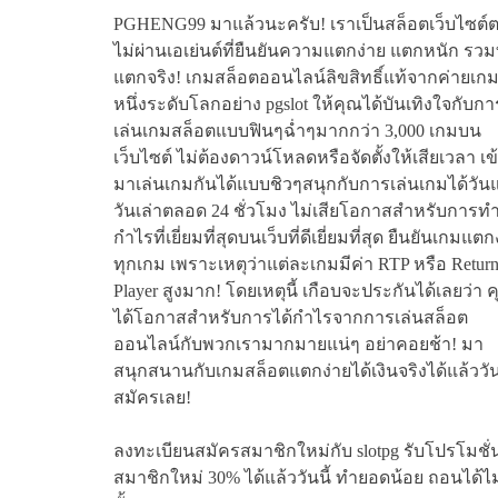
PGHENG99 มาแล้วนะครับ! เราเป็นสล็อตเว็บไซต์
ไม่ผ่านเอเย่นต์ที่ยืนยันความแตกง่าย แตกหนัก รวมท
แตกจริง! เกมสล็อตออนไลน์ลิขสิทธิ์แท้จากค่ายเกม
หนึ่งระดับโลกอย่าง pgslot ให้คุณได้บันเทิงใจกับกา
เล่นเกมสล็อตแบบฟินๆฉ่ำๆมากกว่า 3,000 เกมบน
เว็บไซต์ ไม่ต้องดาวน์โหลดหรือจัดตั้งให้เสียเวลา เข
มาเล่นเกมกันได้แบบชิวๆสนุกกับการเล่นเกมได้วันแ
วันเล่าตลอด 24 ชั่วโมง ไม่เสียโอกาสสำหรับการท
กำไรที่เยี่ยมที่สุดบนเว็บที่ดีเยี่ยมที่สุด ยืนยันเกมแตก
ทุกเกม เพราะเหตุว่าแต่ละเกมมีค่า RTP หรือ Retur
Player สูงมาก! โดยเหตุนี้ เกือบจะประกันได้เลยว่า 
ได้โอกาสสำหรับการได้กำไรจากการเล่นสล็อต
ออนไลน์กับพวกเรามากมายแน่ๆ อย่าคอยช้า! มา
สนุกสนานกับเกมสล็อตแตกง่ายได้เงินจริงได้แล้ววันน
สมัครเลย!
ลงทะเบียนสมัครสมาชิกใหม่กับ slotpg รับโปรโมชั่
สมาชิกใหม่ 30% ได้แล้ววันนี้ ทำยอดน้อย ถอนได้ไม