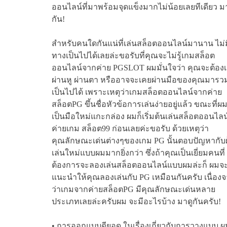
ออนไลน์ที่มาพร้อมจุดแข็งมากไม่น้อยเลยทีเดียว ม
กัน!
สำหรับคนใดกันแน่ที่เล่นสล็อตออนไลน์มานาน ไม่ม
ทางเป็นไปได้เลยล่ะขอรับที่คุณจะไม่รู้เกมสล็อต
ออนไลน์จากค่าย PGSLOT ผมมั่นใจว่า คุณจะต้อง
ผ่านหู ผ่านตา หรืออาจจะเคยผ่านมือของคุณมารวม
เป็นไปได้ เพราะเหตุว่าเกมสล็อตออนไลน์จากค่าย
สล็อตPG ขึ้นชื่อหัวข้อการเล่นง่ายอยู่แล้ว ขณะที่ผ
เป็นมือใหม่แกะกล่อง ผมก็เริ่มต้นเล่นสล็อตออนไลน
ค่ายเกม สล็อต99 ก่อนเลยค่ะขอรับ ด้วยเหตุว่า
คุณลักษณะเด่นต่างๆของเกม PG นั้นตอบปัญหากับผู
เล่นใหม่แบบผมมากยิ่งกว่า ซึ่งถ้าคุณเป็นเยี่ยมคนที่
ต้องการจะลองเล่นสล็อตออนไลน์แบบผมล่ะก็ ผมจ
แนะนำให้คุณลองเล่นกับ PG เหมือนกันครับ เนื่อง
ว่าเกมจากค่ายสล็อตPG มีคุณลักษณะเด่นหลาย
ประเภทเลยล่ะครับผม จะมีอะไรบ้าง มาดูกันครับ!
• การออกแบบดียอด ในเรื่องเกี่ยวกับการวางแบบ ผ