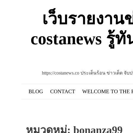
Skip
to
เว็บรายงานข่
content
costanews รู้
https://costanews.co ประเด็นร้อน ข่าวเด็ด จั
BLOG
CONTACT
WELCOME TO THE 
หมวดหมู่:
bonanza99