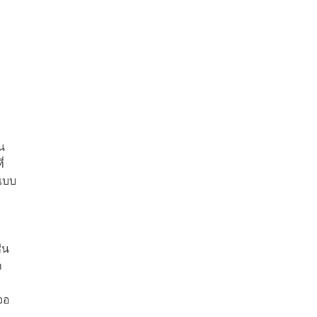
็น
่
 แบบ
่น
า
จอ