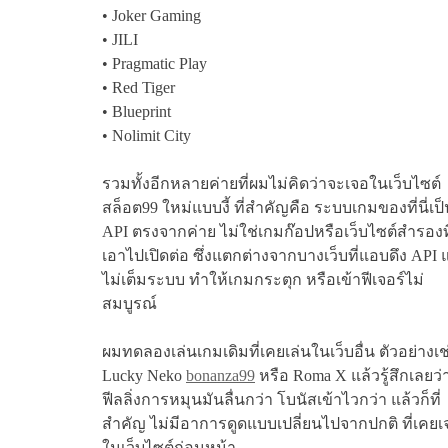
• Joker Gaming
• JILI
• Pragmatic Play
• Red Tiger
• Blueprint
• Nolimit City
รวมทั้งอีกหลายค่ายที่ผมไม่คิดว่าจะเจอในเว็บไซต์
สล็อต99 ใหม่แบบงี้ ที่สำคัญคือ ระบบเกมของที่นี่เป
API ตรงจากค่าย ไม่ใช่เกมก๊อปหรือเว็บไซต์สำรองที
เอาไปเปิดต่อ ซึ่งแตกต่างจากบางเว็บที่แอบดึง API
ไม่เต็มระบบ ทำให้เกมกระตุก หรือเข้าฟีเจอร์ไม่
สมบูรณ์
ผมทดลองเล่นเกมเดิมที่เคยเล่นในเว็บอื่น ตัวอย่างเช
Lucky Neko
bonanza99
หรือ Roma X แล้วรู้สึกเลยว่
ฟีลลิ่งการหมุนมันลื่นกว่า โบนัสเข้าไวกว่า แล้วก็ที่
สำคัญ ไม่มีอาการดูดแบบเปลี่ยนไปจากปกติ ที่เคยเ
ในเว็บไซต์ก่อนหน้า