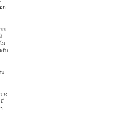
ือก
ระบบ
ห้
รโม
ดรับ
ดับ
รวาง
มี
้า