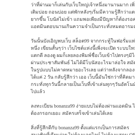
ว่าที่ผ่านมาก็เล่นกับเว็บใหญ่เจ้าหนึ่งมานานมาก เพิ
เติมบ่อย ถอนบ่อย แต่พักหลังๆเริ่มมีความรู้สึกว่าแ
ยากขึ้น โบนัสไม่เข้า แถมพอเพียงมีปัญหาก็ต้องร
แอดมินตอบนานเกินความจำเป็นกระทั่งหมดอารม
วันนั้นบังเอิญพบเว็บ สล็อต99 จากกระทู้ในฟอรั่มแห
หนึ่ง เขียนสั้นๆว่า เว็บไซต์แห่งนี้เพิ่งจะเปิด ระบบให
แตกดี ลองดู ผมก็เลยลองพิมพ์ชื่อเว็บเข้าไปตรงๆมิไ
ผ่านประชาสัมพันธ์ ไม่ได้มีโบนัสอะไรมาล่อใจ สมั
ในรูปแบบไม่คาดหมายอะไรเลย แต่ว่าหลังจากลองเ
ได้แค่ 2 วัน กลับรู้สึกว่า เออ เว็บนี้มันใช่กว่าที่คิดม
กระทั่งทุกวันนี้กลายเป็นเว็บที่เข้าเล่นทุกๆวันอัตโนม
ไปแล้ว
ลงทะเบียน bonanza99 ง่ายแบบไม่ต้องผ่านแอดมิน ไ
ต้องกรอกเยอะ สมัครเสร็จเข้าเล่นได้เลย
สิ่งที่รู้สึกดีกับ bonanza99 ตั้งแต่แรกเป็นการสมัคร
สมาชิกที่เรียบง่าย ไม่ต้องแอดไลน์ ไม่ต้องแสกน Q