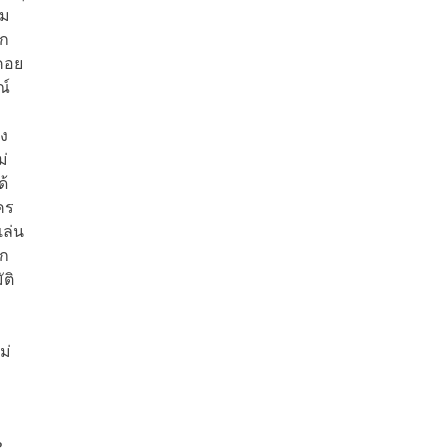
่ม
ตก
อคอย
ณ์
่ง
ม่
ด้
คร
ล่น
าก
ัติ
ม่
R