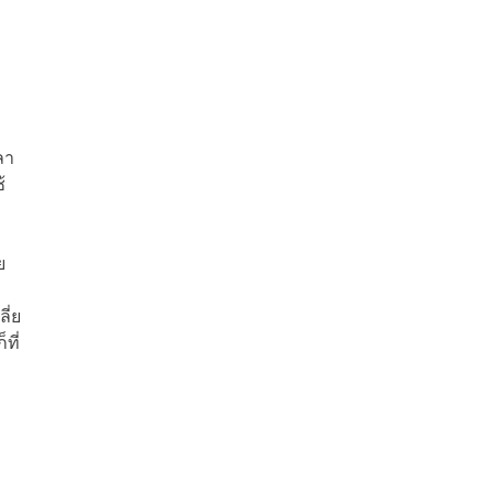
ลา
้
ย
ี่ย
ที่