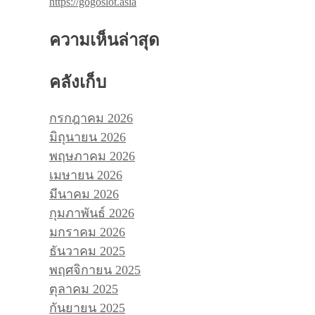
https://gogoslot.asia
ความเห็นล่าสุด
คลังเก็บ
กรกฎาคม 2026
มิถุนายน 2026
พฤษภาคม 2026
เมษายน 2026
มีนาคม 2026
กุมภาพันธ์ 2026
มกราคม 2026
ธันวาคม 2025
พฤศจิกายน 2025
ตุลาคม 2025
กันยายน 2025