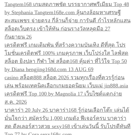
Tangtem168 เกมสดภาพชัด บรรยากาศพรีเมียม Top 48
by Stephania Tangtem168e.com ลุ้นกงล้อมหาเศรษฐี
สะสมเพชร จ่ายตรง กี่ล้านก็จ่าย การันตี กำไรหลักแสน
สล็อตเว็บตรง เข้าให้ทัน ก่อนรางวัลหลุดมือ 27
กันยายน 26
เครดิตฟรี เกมเดิมพัน ที่สร้างความบันเทิง ดีที่สุด โปร
โมชั่นเครดิตฟรี 100% เกมคุรภาพ เว็บโปร่งใส ไลฟ์สด
สล็อต ยิงปลา กีฬา ไพ่ สล็อต168 คุ้มค่า ที่ไว้ใจ Top 50
by Diana hengjing168d.com 13 AUG 69
casino สล็อต888 สล็อต 2026 รวมทุกเรื่องที่ควรรู้ก่อน
เล่น พร้อมเทคนิคเลือกเกมยอดนิยม เว็บแม่ jin888.asia
เครดิตฟรี Top 100 by Magnolia 17 เว็บไซต์แตกง่าย
ส.ค. 2026
บาคาร่า 20 July 26 บาคาร่า168 รู้ก่อนเลือกโต๊ะ เล่นได้
มั่นใจกว่า สมัครรับ 1,000 เกมดัง ฟีเจอร์ครบ บาคาร่า
สด ดีลเลอร์สาวสวย sexy168 เข้าเล่นวันนี้ รับโปรดีทันที
Top 77 by Cora sexy168c.com