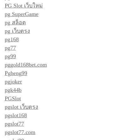
PG Slot เว็บใหม่
pg SuperGame
pg สล็อต
pg เว็บตรง
pg168
pg77
pg99
pggold168bet.com
Pgheng99
pgjoker
pgk44b
PGSlot
pgslot เว็บตรง
pgslot168
pgslot77
pgslot77.com