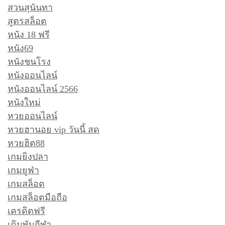
สวนสุนันทา
สูตรสล็อต
หนัง 18 ฟรี
หนัง69
หนังชนโรง
หนังออนไลน์
หนังออนไลน์ 2566
หนังใหม่
หวยออนไลน์
หวยฮานอย vip วันนี้ สด
หวยฮิต88
เกมยิงปลา
เกมยูฟ่า
เกมสล็อต
เกมสล็อตมือถือ
เครดิตฟรี
เดิมพันกีฬา