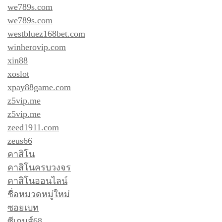
we789s.com
we789s.com
westbluez168bet.com
winherovip.com
xin88
xoslot
xpay88game.com
z5vip.me
z5vip.me
zeed1911.com
zeus66
คาสิโน
คาสิโนครบวงจร
คาสิโนออนไลน์
ชื่อหมวดหมู่ใหม่
ซอยเบท
ซีเกมส์68