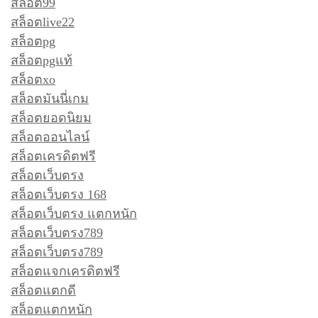
สล็อต99
สล็อตlive22
สล็อตpg
สล็อตpgแท้
สล็อตxo
สล็อตมันนี่เกม
สล็อตยอดนิยม
สล็อตออนไลน์
สล็อตเครดิตฟรี
สล็อตเว็บตรง
สล็อตเว็บตรง 168
สล็อตเว็บตรง แตกหนัก
สล็อตเว็บตรง789
สล็อตเว็บตรง789
สล็อตแจกเครดิตฟรี
สล็อตแตกดี
สล็อตแตกหนัก