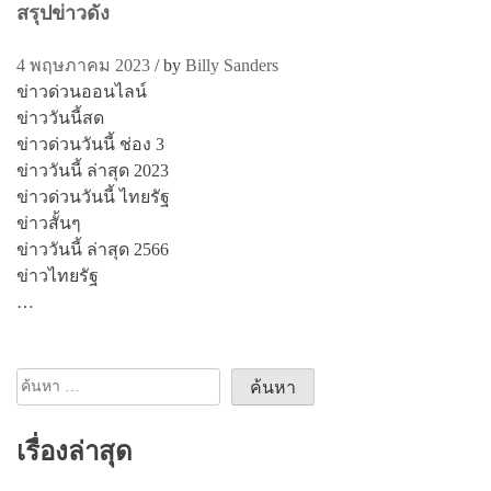
สรุปข่าวดัง
4 พฤษภาคม 2023
/
by
Billy Sanders
ข่าวด่วนออนไลน์
ข่าววันนี้สด
ข่าวด่วนวันนี้ ช่อง 3
ข่าววันนี้ ล่าสุด 2023
ข่าวด่วนวันนี้ ไทยรัฐ
ข่าวสั้นๆ
ข่าววันนี้ ล่าสุด 2566
ข่าวไทยรัฐ
…
ค้นหา
สำหรับ:
เรื่องล่าสุด