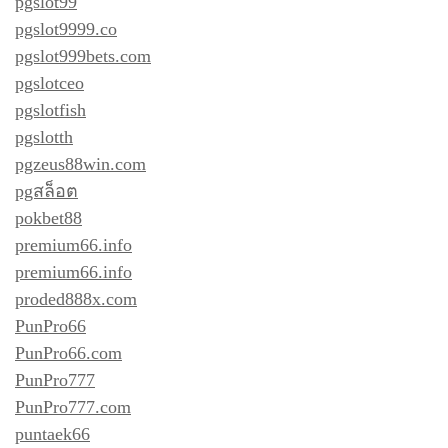
pgslot99
pgslot9999.co
pgslot999bets.com
pgslotceo
pgslotfish
pgslotth
pgzeus88win.com
pgสล็อต
pokbet88
premium66.info
premium66.info
proded888x.com
PunPro66
PunPro66.com
PunPro777
PunPro777.com
puntaek66