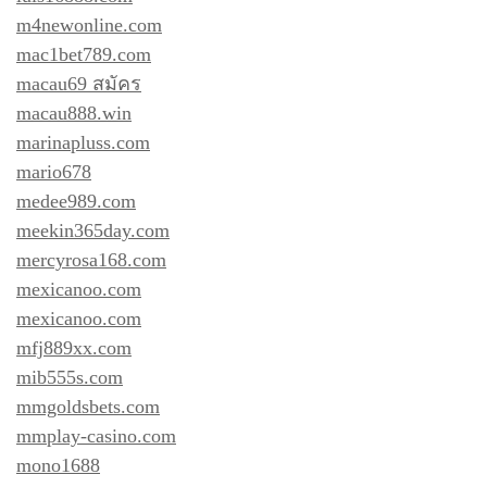
m4newonline.com
mac1bet789.com
macau69 สมัคร
macau888.win
marinapluss.com
mario678
medee989.com
meekin365day.com
mercyrosa168.com
mexicanoo.com
mexicanoo.com
mfj889xx.com
mib555s.com
mmgoldsbets.com
mmplay-casino.com
mono1688