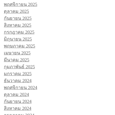
พฤศจิกายน 2025
ตุลาคม 2025
กันยายน 2025
สิงหาคม 2025
กรกฎาคม 2025
มิถุนายน 2025
พฤษภาคม 2025
เมษายน 2025
มีนาคม 2025
กุมภาพันธ์ 2025
มกราคม 2025
ธันวาคม 2024
พฤศจิกายน 2024
ตุลาคม 2024
กันยายน 2024
สิงหาคม 2024