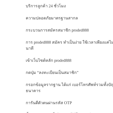
บริการลูกค้า 24 ชั่วโมง
ความปลอดภัยมาตรฐานสากล
กระบวนการสมัครสมาชิก proded888
การ proded888 สมัคร ทำเป็นง่าย ใช้เวลาเพียงแค่ไม่
นาที
เข้าเว็บไซต์หลัก proded888
กดปุ่ม “ลงทะเบียนเป็นสมาชิก”
กรอกข้อมูลรากฐาน ได้แก่ เบอร์โทรศัพท์รวมทั้งบั
ธนาคาร
การันตีตัวตนผ่านรหัส OTP