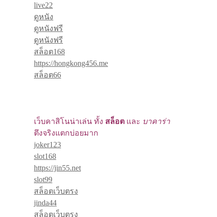
live22
ดูหนัง
ดูหนังฟรี
ดูหนังฟรี
สล็อต168
https://hongkong456.me
สล็อต66
เว็บคาสิโนน่าเล่น ทั้ง
สล็อต
และ
บาคาร่า
ตึงจริงแตกบ่อยมาก
joker123
slot168
https://jin55.net
slot99
สล็อตเว็บตรง
jinda44
สล็อตเว็บตรง