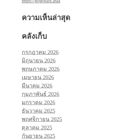
https://gogoslot.asia
ความเห็นล่าสุด
คลังเก็บ
กรกฎาคม 2026
มิถุนายน 2026
พฤษภาคม 2026
เมษายน 2026
มีนาคม 2026
กุมภาพันธ์ 2026
มกราคม 2026
ธันวาคม 2025
พฤศจิกายน 2025
ตุลาคม 2025
กันยายน 2025