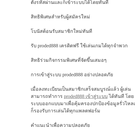
ตั้งรหัสผ่านและก็เข้าระบบได้โดยทันที
สิทธิพิเศษสำหรับผู้สมัครใหม่
โบนัสต้อนรับสมาชิกใหม่ทันที
รับ proded888 เครดิตฟรี ใช้เล่นเกมได้ทุกจำพวก
สิทธิร่วมกิจกรรมพิเศษที่จัดขึ้นเสมอๆ
การเข้าสู่ระบบ proded888 อย่างปลอดภัย
เมื่อลงทะเบียนเป็นสมาชิกเสร็จสมบูรณ์แล้ว ผู้เล่น
สามารถทำการ
proded888 เข้าสู่ระบบ
ได้ทันที โดย
ระบบออกแบบมาเพื่อคุ้มครองปกป้องข้อมูลรั่วไหล
ก็รองรับการเล่นได้ทุกแพลตฟอร์ม
คำแนะนำเพื่อความปลอดภัย