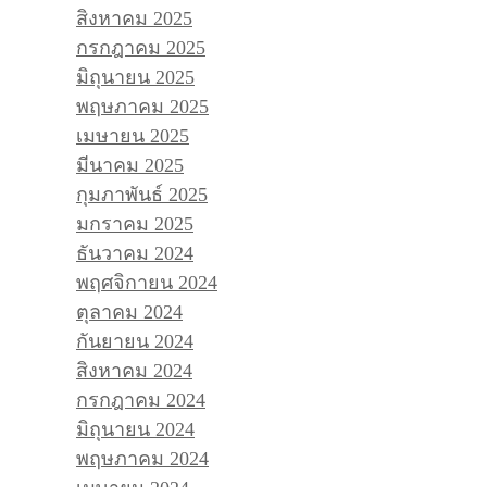
สิงหาคม 2025
กรกฎาคม 2025
มิถุนายน 2025
พฤษภาคม 2025
เมษายน 2025
มีนาคม 2025
กุมภาพันธ์ 2025
มกราคม 2025
ธันวาคม 2024
พฤศจิกายน 2024
ตุลาคม 2024
กันยายน 2024
สิงหาคม 2024
กรกฎาคม 2024
มิถุนายน 2024
พฤษภาคม 2024