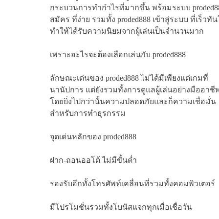
กระบวนการทำกำไรที่มากขึ้น พร้อมระบบ proded8
สมัคร ที่ง่าย รวมทั้ง proded888 เข้าสู่ระบบ ที่เร็วทั
ทำให้ได้รับความนิยมจากผู้เล่นเป็นจำนวนมาก
เพราะอะไรจะต้องเลือกเล่นกับ proded888
ลักษณะเด่นของ proded888 ไม่ได้มีเพียงแต่เกมที่
นานัปการ แต่ยังรวมทั้งการดูแลผู้เล่นอย่างมืออาชี
โดยยิ่งไปกว่านั้นความปลอดภัยและก็ความเชื่อมั่น
สำหรับการทำธุรกรรม
จุดเด่นหลักของ proded888
ฝาก-ถอนออโต้ ไม่มีขั้นต่ำ
รองรับอีกทั้งโทรศัพท์เคลื่อนที่รวมทั้งคอมพิวเตอร์
มีโปรโมชั่นรวมทั้งโบนัสแจกทุกเมื่อเชื่อวัน