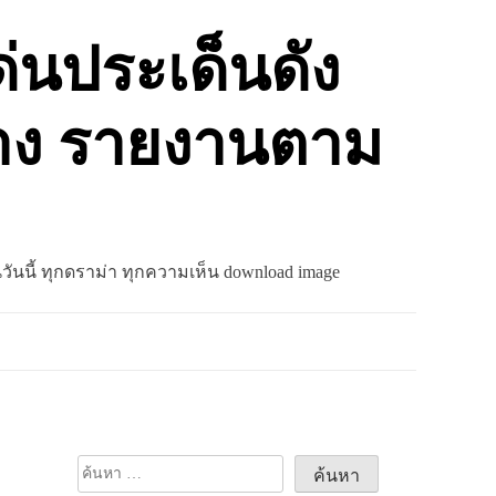
ด่นประเด็นดัง
กลาง รายงานตาม
่นวันนี้ ทุกดราม่า ทุกความเห็น download image
ค้นหา