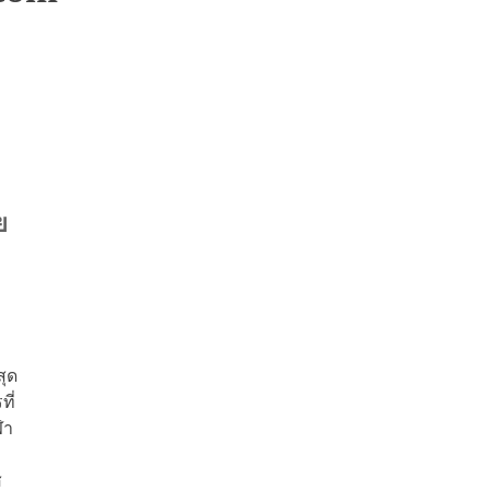
ย
สุด
ที่
ฬา
ส