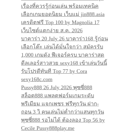
เรื่องที่ควรรู้ก่อนเล่น พร้อมเทคนิค
เลือกเกมยอดนิยม เว็บแม่ jin888.asia
เครดิตฟรี Top 100 by Magnolia 17
เว็บไซต์แตกง่าย ส.ค. 2026
บาคาร่า 20 July 26 บาคาร่า168 รู้ก่อน
เลือกโต๊ะ เล่นได้มั่นใจกว่า สมัครรับ
1,000 เกมดัง ฟีเจอร์ครบ บาคาร่าสด
ดีลเลอร์สาวสวย sexy168 เข้าเล่นวันนี้
รับโปรดีทันที Top 77 by Cora
sexy168c.com
Pussy888 26 July 2026 พุซซี่888
สล็อต888 แพลตฟอร์มเกมระดับ
พรีเมียม แจกเพชร ฟรีทุกวัน ฝาก-
ถอน 3 วิ คนเล่นไม่ต่ำกว่าแสนทุกวัน
พุซซี่888 รอไม่ได้ ต้องลอง Top 56 by
Cecile Pussy888play.me