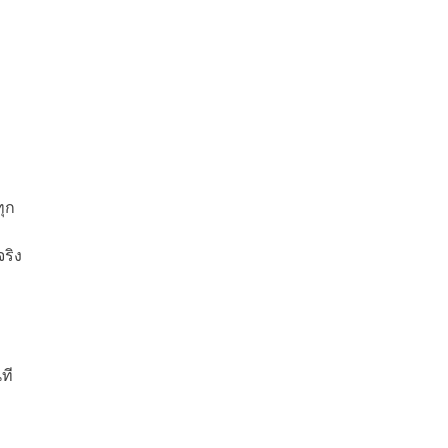
ทุก
ริง
ที