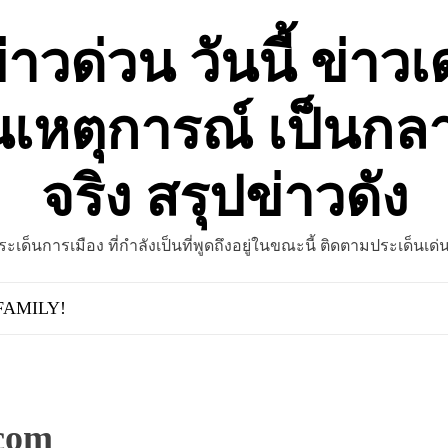
าวด่วน วันนี้ ข่าวเ
ทันเหตุการณ์ เป็น
จริง สรุปข่าวดัง
บประเด็นการเมือง ที่กำลังเป็นที่พูดถึงอยู่ในขณะนี้ ติดตามประเด็นเด
FAMILY!
com