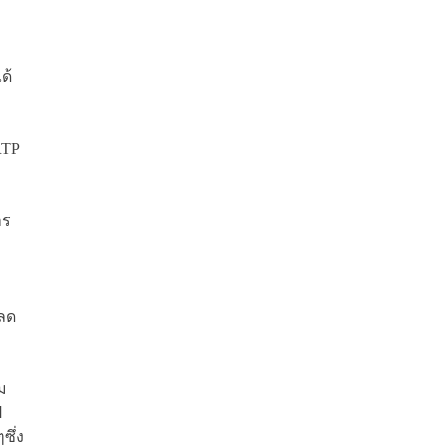
ด้
RTP
าร
ม
กลด
ม
ป
ซึ่ง