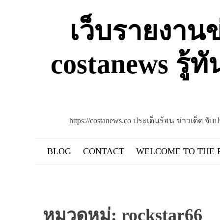
Skip
to
เว็บรายงานข่
content
costanews รู้
https://costanews.co ประเด็นร้อน ข่าวเด็ด จั
BLOG
CONTACT
WELCOME TO THE 
หมวดหมู่:
rockstar66