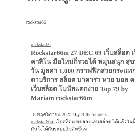
rockstar66
rockstar66
Rockstar66m 27 DEC 69 เว็บสล็อต เ
คาสิโน มือใหม่ก็รวยได้ หมุนสนุก สุข
วัน มูลค่า 1,000 กราฟฟิกสวยกระแท
ตาบริการ สล็อต บาคาร่า หวย บอล 
เว็บสล็อต โบนัสแตกง่าย Top 79 by
Mariam rockstar66m
18 พฤศจิกายน 2025
/
by
Billy Sanders
rockstar66m
เว็บสล็อต ทดสอบเล่นสล็อต ได้แล้ววันนี
มั่นใจได้กับระบบลิขสิทธิ์แท้