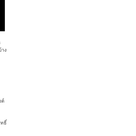
ะ
้าง
ต์
ทธิ์