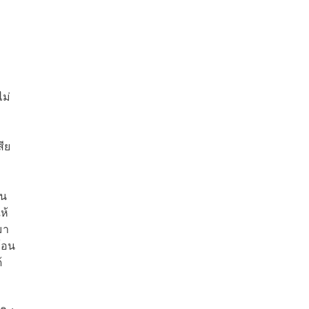
ไม่
สีย
อน
ห้
มา
่โอน
้