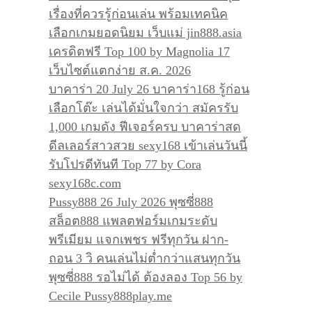
เรื่องที่ควรรู้ก่อนเล่น พร้อมเทคนิค
เลือกเกมยอดนิยม เว็บแม่ jin888.asia
เครดิตฟรี Top 100 by Magnolia 17
เว็บไซต์แตกง่าย ส.ค. 2026
บาคาร่า 20 July 26 บาคาร่า168 รู้ก่อน
เลือกโต๊ะ เล่นได้มั่นใจกว่า สมัครรับ
1,000 เกมดัง ฟีเจอร์ครบ บาคาร่าสด
ดีลเลอร์สาวสวย sexy168 เข้าเล่นวันนี้
รับโปรดีทันที Top 77 by Cora
sexy168c.com
Pussy888 26 July 2026 พุซซี่888
สล็อต888 แพลตฟอร์มเกมระดับ
พรีเมียม แจกเพชร ฟรีทุกวัน ฝาก-
ถอน 3 วิ คนเล่นไม่ต่ำกว่าแสนทุกวัน
พุซซี่888 รอไม่ได้ ต้องลอง Top 56 by
Cecile Pussy888play.me