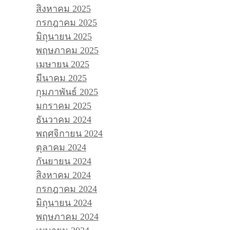
สิงหาคม 2025
กรกฎาคม 2025
มิถุนายน 2025
พฤษภาคม 2025
เมษายน 2025
มีนาคม 2025
กุมภาพันธ์ 2025
มกราคม 2025
ธันวาคม 2024
พฤศจิกายน 2024
ตุลาคม 2024
กันยายน 2024
สิงหาคม 2024
กรกฎาคม 2024
มิถุนายน 2024
พฤษภาคม 2024