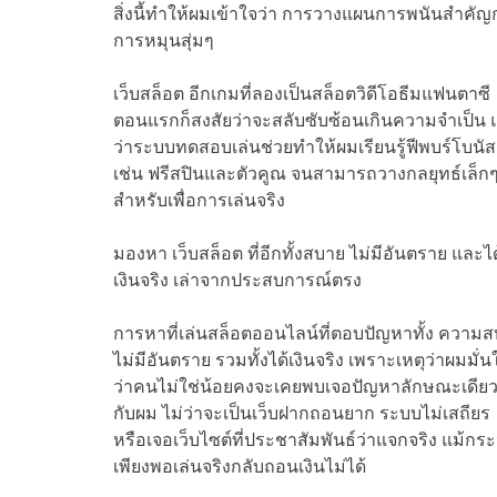
สิ่งนี้ทำให้ผมเข้าใจว่า การวางแผนการพนันสำคัญ
การหมุนสุ่มๆ
เว็บสล็อต อีกเกมที่ลองเป็นสล็อตวิดีโอธีมแฟนตาซี
ตอนแรกก็สงสัยว่าจะสลับซับซ้อนเกินความจำเป็น แ
ว่าระบบทดสอบเล่นช่วยทำให้ผมเรียนรู้ฟีพบร์โบนัส 
เช่น ฟรีสปินและตัวคูณ จนสามารถวางกลยุทธ์เล็ก
สำหรับเพื่อการเล่นจริง
มองหา เว็บสล็อต ที่อีกทั้งสบาย ไม่มีอันตราย และได
เงินจริง เล่าจากประสบการณ์ตรง
การหาที่เล่นสล็อตออนไลน์ที่ตอบปัญหาทั้ง ความ
ไม่มีอันตราย รวมทั้งได้เงินจริง เพราะเหตุว่าผมมั่น
ว่าคนไม่ใช่น้อยคงจะเคยพบเจอปัญหาลักษณะเดียว
กับผม ไม่ว่าจะเป็นเว็บฝากถอนยาก ระบบไม่เสถียร
หรือเจอเว็บไซต์ที่ประชาสัมพันธ์ว่าแจกจริง แม้กระน
เพียงพอเล่นจริงกลับถอนเงินไม่ได้