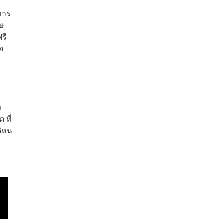
การ
ศษ
รี
่อ
ง
 ที่
ต่หน
็