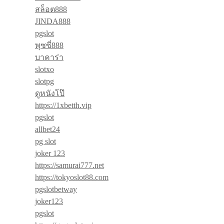
สล็อต888
JINDA888
pgslot
พุซซี่888
บาคาร่า
slotxo
slotpg
ดูหนังโป๊
https://1xbetth.vip
pgslot
allbet24
pg slot
joker 123
https://samurai777.net
https://tokyoslot88.com
pgslotbetway
joker123
pgslot