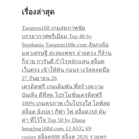
สำหรับ:
เรื่องล่าสุด
Tangtem168 เกมสดภาพชัด
บรรยากาศพรีเมียม Top 48 by
Stephania Tangtem168e.com ลุ้นกงล้อ
มหาเศรษฐี สะสมเพชร จ่ายตรง กี่ล้าน
ก็จ่าย การันตี กำไรหลักแสน สล็อต
เว็บตรง เข้าให้ทัน ก่อนรางวัลหลุดมือ
27 กันยายน 26
เครดิตฟรี เกมเดิมพัน ที่สร้างความ
บันเทิง ดีที่สุด โปรโมชั่นเครดิตฟรี
100% เกมคุรภาพ เว็บโปร่งใส ไลฟ์สด
สล็อต ยิงปลา กีฬา ไพ่ สล็อต168 คุ้ม
ค่า ที่ไว้ใจ Top 50 by Diana
hengjing168d.com 13 AUG 69
casino สล็อต888 สล็อต 2026 รวมทุก