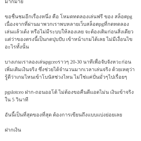
มากมาย
ขอชื่นชมอีกเรื่องหนึ่ง คือ โหมดทดลองเล่นฟรี ของ สล็อตpg
เนื่องจากที่ผ่านมาพวกเราพบหลายเว็บสล็อตpgที่กดทดลอง
เล่นแล้วเด้ง หรือไม่มีระบบให้ลองเลย จะต้องเติมก่อนสิ่งเดียว
แต่ว่าของตรงนี้เป็นกดปุบปับ เข้าหน้าเกมได้เลย ไม่มีเงื่อนไข
อะไรทั้งนั้น
บางเกมเราลองเล่นpgceoราวๆ 20-30 นาทีเพื่อจับจังหวะก่อน
เพิ่มเติมเงินจริง ซึ่งช่วยได้จำนวนมากเวลาเล่นจริง ด้วยเหตุว่า
รู้ดีว่าเกมไหนเข้าโบนัสช่วงไหน ไม่ใช่แค่ปั่นมั่วๆไปเรื่อยๆ
pgslotceo ฝาก-ถอนออโต้ ไม่ต้องขอคืนดีแอดไม่น เงินเข้าจริง
ใน 5 วินาที
อันนี้เป็นที่สุดของที่สุด ต้องการเขียนถึงแบบแบ่งย่อยเลย
ฝากเงิน