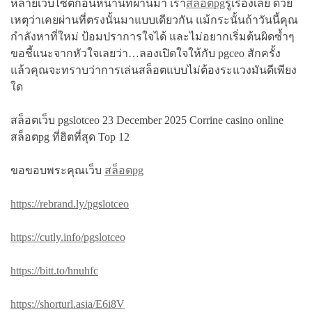
หลายเว็บไซต์ก่อนหน้านี้ที่ผ่านมา เรา
สล็อตpg
รู้เรื่องเลย ด้วย
เหตุว่าเคยผ่านที่ตรงนั้นมาแบบเดียวกัน แม้กระนั้นถ้าวันนี้คุณ
กำลังหาที่ใหม่ ป้อมปราการใจได้ และไม่อยากเริ่มต้นผิดซ้ำๆ
ขอชี้แนะจากหัวใจเลยว่า…ลองเปิดใจให้กับ pgceo สักครั้ง
แล้วคุณจะทราบว่าการเล่นสล็อตแบบไม่ต้องระแวงมันดีเพียง
ใด
สล็อตเว็บ pgslotceo 23 December 2025 Corrine casino online
สล็อตpg ที่ฮิตที่สุด Top 12
ขอขอบพระคุณเว็บ
สล็อตpg
https://rebrand.ly/pgslotceo
https://cutly.info/pgslotceo
https://bitt.to/hnuhfc
https://shorturl.asia/E6i8V