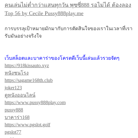
คนเล่นไม่ต่ำกว่าแสนทุกวัน พุซซี่888 รอไม่ได้ ต้องลอง
Top 56 by Cecile Pussy888play.me
การบรรลุเป้าหมายมักมากับการตัดสินใจของเราในเวลาที่เรา
รับมันอย่างจริงใจ
เว็บสล็อตและบาคาร่าของโครตดีเว็บนี้เล่นแล้วรวยจัดๆ
https://918kissauto.xyz
หนังชนโรง
https://sagame168th.club
joker123
ดูหนังออนไลน์
https://www.pussy888play.com
pussy888
บาคาร่า168
https://www.pgslot.golf
pgslot77