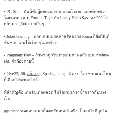
• PG Soft – อันนี้คือผู้แสดงนำชายของเว็บเลย แตกดีทุกช่วง
โดยเฉพาะเกม Fortune Tiger กับ Lucky Neko นี่เราลง 300 ได้
กลับมา 1,500 แบบมึนๆ
• Joker Gaming – พวกเกมแนวคลาสสิคอย่าง Roma ก็ยังเป็นที่
ชื่นชอบ เล่นได้เรื่อยๆไม่เครียด
• Pragmatic Play – ถ้าหากถูกใจสายเกมภาพอลัง เอฟเฟกต์จัด
เต็ม จำต้องค่ายนี้
• Live22, Jili,
สล็อตpg
Spadegaming – มีครบ ใครชอบแนวไหน
ก็เลือกได้ตามสไตล์
ที่สำคัญคือ เกมอัปเดตตลอด ไม่ใช่เกมเก่าๆซ้ำๆราวกับบาง
เว็บ
pgslotceo ทดสอบเล่นสล็อตฟรีก่อนเล่นจริง เป็นอะไรที่ถูกใจ