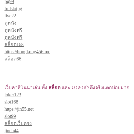
pg99
fullslotpg
live22
ดูหนัง
ดูหนังฟรี
ดูหนังฟรี
สล็อต168
https://hongkong456.me
สล็อต66
เว็บคาสิโนน่าเล่น ทั้ง
สล็อต
และ
บาคาร่า
ตึงจริงแตกบ่อยมาก
joker123
slot168
https://jin55.net
slot99
สล็อตเว็บตรง
jinda44