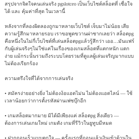
สรุปจากจิตใจคนเล่นจริง pgslotceo เป็นเว็บไซต์สล็อตที่ เชื่อใจ
ได้ และ คุ้มค่าที่สุด ในเวลานี้
หลังจากที่ลองผิดลองถูกมาหลายเว็บไซต์ เจ็บมาไม่น้อย เสีย
ความรู้สึกมาหลายรอบ เราขอพูดขวานผ่าซากเลยว่า สล็อตpg
คือหนึ่งในไม่กี่เว็บไซต์ที่เล่นสล็อตpgแล้วรู้สึกว่า เออ…มันแฟร์
กับผู้เล่นจริงๆไม่ใช่แค่ในเรื่องของเกมสล็อตที่แตกหนัก แตก
ง่าย แม้กระนั้นรวมถึงระบบโดยรวมที่ดูแลผู้เล่นเจริญมากแบบ
ไม่ต้องเรียกร้อง
ความตรึงใจที่ได้จากการเล่นจริง
• สมัครง่ายอย่างยิ่ง ไม่ต้องง้อแอดไม่น ไม่ต้องแอดไลน์ — ใช้
เวลาน้อยกว่าการตั้งรหัสผ่านเฟซบุ๊กอีก
• เกมสล็อตมากมาย มิได้มีเพียงแค่ สล็อตpg สิ่งเดียว —
ต้องการเล่นเกมใหม่ เกมดัง เกมที่รีวิวในยูทูบมีหมด
• ฝากถอนเร็วแบบตกใจ — ครั้งแรกที่ถอนแล้วเงินเข้าด้านใน