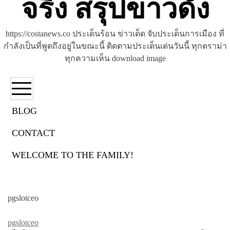
จริง สรุปข่าวดัง
https://costanews.co ประเด็นร้อน ข่าวเด็ด จับประเด็นการเมือง ที่
กำลังเป็นที่พูดถึงอยู่ในขณะนี้ ติดตามประเด็นเด่นวันนี้ ทุกดราม่า
ทุกความเห็น download image
BLOG
CONTACT
หมวดหมู่:
pgslotceo
WELCOME TO THE FAMILY!
pgslotceo
pgslotceo