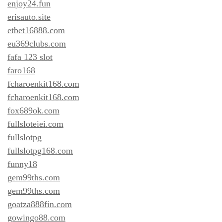
enjoy24.fun
erisauto.site
etbet16888.com
eu369clubs.com
fafa 123 slot
faro168
fcharoenkit168.com
fcharoenkit168.com
fox689ok.com
fullsloteiei.com
fullslotpg
fullslotpg168.com
funny18
gem99ths.com
gem99ths.com
goatza888fin.com
gowingo88.com