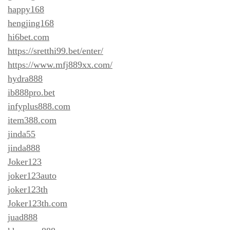
happy168
hengjing168
hi6bet.com
https://sretthi99.bet/enter/
https://www.mfj889xx.com/
hydra888
ib888pro.bet
infyplus888.com
item388.com
jinda55
jinda888
Joker123
joker123auto
joker123th
Joker123th.com
juad888