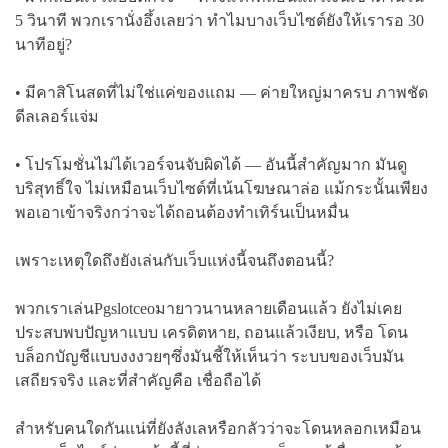
5 วินาที พวกเรานั่งอึ้งเลยว่า ทำไมบางเว็บไซต์ยังให้เรารอ 30
นาทีอยู่?
• มีคาสิโนสดที่ไม่ใช่แค่ของแถม — ค่ายใหญ่มาครบ ภาพชัด
ดีลเลอร์แจ่ม
• โปรโมชั่นไม่ได้เวอร์จนจับผิดได้ — อันนี้สำคัญมาก มันดู
บริสุทธิ์ใจ ไม่เหมือนเว็บไซต์ที่เน้นโฆษณาล่อ แม้กระนั้นเพียง
พอเอาเข้าจริงกว่าจะได้ถอนต้องทำเทิร์นเป็นหมื่น
เพราะเหตุใดถึงยังเล่นกับเว็บแห่งนี้จนถึงตอนนี้?
พวกเราเล่นPgslotceoมายาวนานหลายเดือนแล้ว ยังไม่เคย
ประสบพบปัญหาแบบ เครดิตหาย, ถอนแล้วเงียบ, หรือ โดน
บล็อกบัญชีแบบงงงวยๆซึ่งมันชี้ให้เห็นว่า ระบบของเว็บมัน
เสถียรจริง และที่สำคัญคือ เชื่อถือได้
สำหรับคนใดกันแน่ที่ยังลังเลหรือกลัวว่าจะโดนหลอกเหมือน