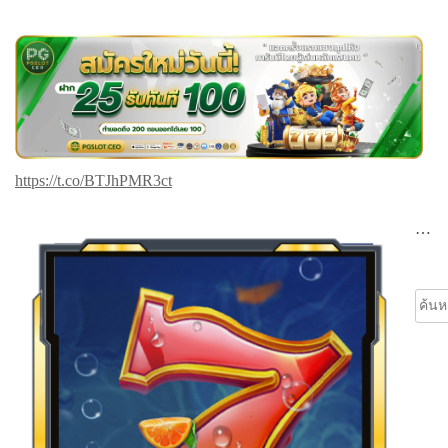
https://t.co/BTJhPMR3ct
…
ค้นห
สำหร