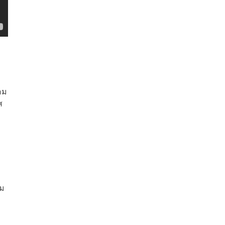
อม
ส
ก
าม