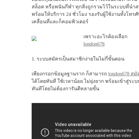
สล็อต หรือพนันกีฬา ทุกสิ่งถูกรวมไว้ในระบบที่นำส
พร้อมให้บริการ 24 ชั่วโมง รองรับผู้ใช้งานทั้งโทรศั
เคลื่อนที่และก็คอมพิวเตอร์
เพราะอะไรต้องเลือก
london678
1. ระบบสมัครเป็นสมาชิกง่ายในไม่กี่ขั้นตอน
เพียงกรอกข้อมูลฐานราก ก็สามารถ
london678 สมั
ได้โดยทันที ใช้เวลาน้อย ไม่ยุ่งยาก พร้อมเข้าสู่ระบ
ทันทีโดยไม่ต้องการันตีหลายขั้น