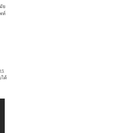
มัย
พท์
คร
บได้