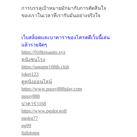
การบรรลุเป้าหมายมักมากับการตัดสินใจ
ของเราในเวลาที่เรารับมันอย่างจริงใจ
เว็บสล็อตและบาคาร่าของโครตดีเว็บนี้เล่น
แล้วรวยจัดๆ
https://918kissauto.xyz
หนังชนโรง
https://sagame168th.club
joker123
ดูหนังออนไลน์
https://www.pussy888play.com
pussy888
บาคาร่า168
https://www.pgslot.golf
pgslot77
pg99
fullslotpg