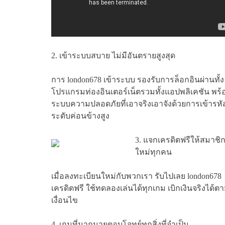
2. เข้าระบบสบาย ไม่มีอันตรายสูงสุด
การ london678 เข้าระบบ รองรับการล็อกอินผ่านทั้ง
โปรแกรมท่องอินเตอร์เน็ตรวมทั้งแอปพลิเคชัน พร้
ระบบความปลอดภัยที่เอาจริงเอาจังด้วยการเข้ารหั
ระดับค่อนข้างสูง
3. แจกเครดิตฟรีให้สมาชิ
ใหม่ทุกคน
เมื่อลงทะเบียนใหม่กับพวกเรา รับไปเลย london678
เครดิตฟรี ใช้ทดลองเล่นได้ทุกเกม เบิกเงินจริงได้ต
เงื่อนไข
4. เกมที่มากมายตอบโจทย์ทุกสิ่งที่จำเป็น