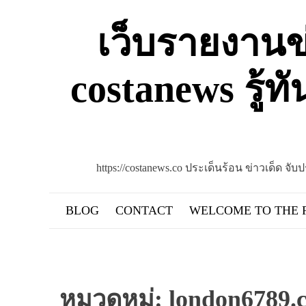
Skip
to
เว็บรายงานข่
content
costanews รู้
https://costanews.co ประเด็นร้อน ข่าวเด็ด จั
BLOG
CONTACT
WELCOME TO THE 
หมวดหมู่:
london6789.