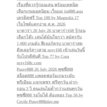
เรื่องที่ควรรู้ก่อนเล่น พร้อมเทคนิค
เลือกเกมยอดนิยม เว็บแม่ jin888.asia
เครดิตฟรี Top 100 by Magnolia 17
เว็บไซต์แตกง่าย ส.ค. 2026
บาคาร่า 20 July 26 บาคาร่า168 รู้ก่อน
เลือกโต๊ะ เล่นได้มั่นใจกว่า สมัครรับ
1,000 เกมดัง ฟีเจอร์ครบ บาคาร่าสด
ดีลเลอร์สาวสวย sexy168 เข้าเล่นวันนี้
รับโปรดีทันที Top 77 by Cora
sexy168c.com
Pussy888 26 July 2026 พุซซี่888
สล็อต888 แพลตฟอร์มเกมระดับ
พรีเมียม แจกเพชร ฟรีทุกวัน ฝาก-
ถอน 3 วิ คนเล่นไม่ต่ำกว่าแสนทุกวัน
พุซซี่888 รอไม่ได้ ต้องลอง Top 56 by
Cecile Pussy888play.me