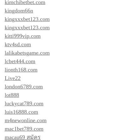
kimchibetbet.com
kingdom66n
kingxxxbet123.com
kingxxxbet123.com
kitti999vip.com
ktv4sd.com
lalikabetsgame.com
lcbet444.com
lionth168.com
Live22
london6789.com
lot888
luckycat789.com
luis16888.com
m4newonline.com
mac1bet789.com
macau69 สมัคร