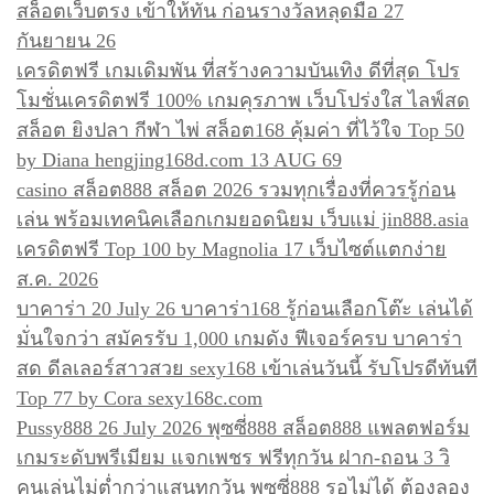
สล็อตเว็บตรง เข้าให้ทัน ก่อนรางวัลหลุดมือ 27
กันยายน 26
เครดิตฟรี เกมเดิมพัน ที่สร้างความบันเทิง ดีที่สุด โปร
โมชั่นเครดิตฟรี 100% เกมคุรภาพ เว็บโปร่งใส ไลฟ์สด
สล็อต ยิงปลา กีฬา ไพ่ สล็อต168 คุ้มค่า ที่ไว้ใจ Top 50
by Diana hengjing168d.com 13 AUG 69
casino สล็อต888 สล็อต 2026 รวมทุกเรื่องที่ควรรู้ก่อน
เล่น พร้อมเทคนิคเลือกเกมยอดนิยม เว็บแม่ jin888.asia
เครดิตฟรี Top 100 by Magnolia 17 เว็บไซต์แตกง่าย
ส.ค. 2026
บาคาร่า 20 July 26 บาคาร่า168 รู้ก่อนเลือกโต๊ะ เล่นได้
มั่นใจกว่า สมัครรับ 1,000 เกมดัง ฟีเจอร์ครบ บาคาร่า
สด ดีลเลอร์สาวสวย sexy168 เข้าเล่นวันนี้ รับโปรดีทันที
Top 77 by Cora sexy168c.com
Pussy888 26 July 2026 พุซซี่888 สล็อต888 แพลตฟอร์ม
เกมระดับพรีเมียม แจกเพชร ฟรีทุกวัน ฝาก-ถอน 3 วิ
คนเล่นไม่ต่ำกว่าแสนทุกวัน พุซซี่888 รอไม่ได้ ต้องลอง