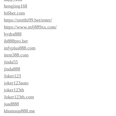
hengjing168
hi6bet.com
https://sretthi99.bet/enter/
https://www.mfj889xx.com/
hydra888
ib888pro.bet
infyplus888.com
item388.com
jinda55
jinda888
Joker123
joker123auto
joker123th
Joker123th.com
juad888
khumsup888.me