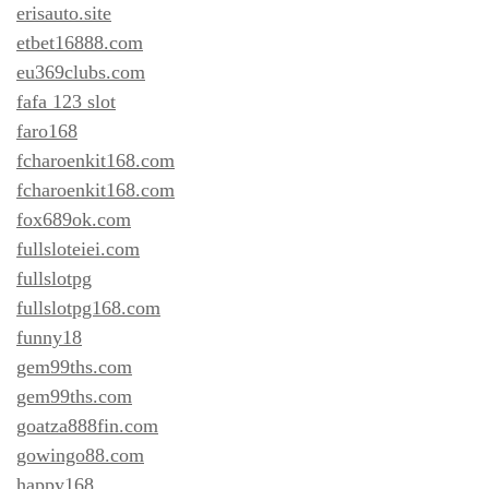
erisauto.site
etbet16888.com
eu369clubs.com
fafa 123 slot
faro168
fcharoenkit168.com
fcharoenkit168.com
fox689ok.com
fullsloteiei.com
fullslotpg
fullslotpg168.com
funny18
gem99ths.com
gem99ths.com
goatza888fin.com
gowingo88.com
happy168