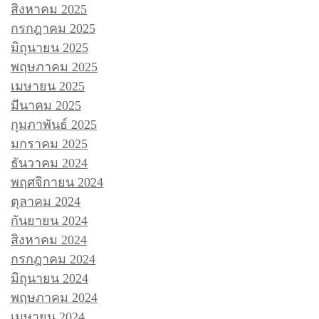
สิงหาคม 2025
กรกฎาคม 2025
มิถุนายน 2025
พฤษภาคม 2025
เมษายน 2025
มีนาคม 2025
กุมภาพันธ์ 2025
มกราคม 2025
ธันวาคม 2024
พฤศจิกายน 2024
ตุลาคม 2024
กันยายน 2024
สิงหาคม 2024
กรกฎาคม 2024
มิถุนายน 2024
พฤษภาคม 2024
เมษายน 2024