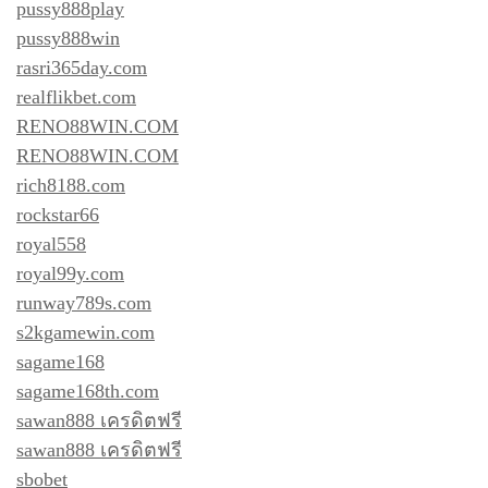
pussy888play
pussy888win
rasri365day.com
realflikbet.com
RENO88WIN.COM
RENO88WIN.COM
rich8188.com
rockstar66
royal558
royal99y.com
runway789s.com
s2kgamewin.com
sagame168
sagame168th.com
sawan888 เครดิตฟรี
sawan888 เครดิตฟรี
sbobet