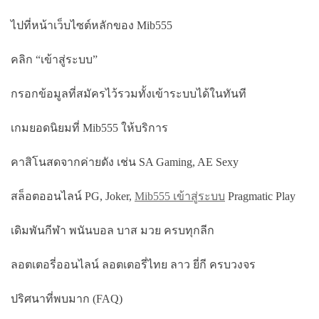
ไปที่หน้าเว็บไซต์หลักของ Mib555
คลิก “เข้าสู่ระบบ”
กรอกข้อมูลที่สมัครไว้รวมทั้งเข้าระบบได้ในทันที
เกมยอดนิยมที่ Mib555 ให้บริการ
คาสิโนสดจากค่ายดัง เช่น SA Gaming, AE Sexy
สล็อตออนไลน์ PG, Joker,
Mib555 เข้าสู่ระบบ
Pragmatic Play
เดิมพันกีฬา พนันบอล บาส มวย ครบทุกลีก
ลอตเตอรี่ออนไลน์ ลอตเตอรี่ไทย ลาว ยี่กี ครบวงจร
ปริศนาที่พบมาก (FAQ)