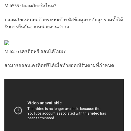
Mib555 ปลอดภัยจริงไหม?
ปลอดภัยแน่นอน ด้วยระบบเข้ารหัสข้อมูลระดับสูง รวมทั้งได้
รับการยืนยันจากหน่วยงานสากล
Mib555 เครดิตฟรี ถอนได้ไหม?
สามารถถอนเครดิตฟรีได้เมื่อทำยอดเทิร์นตามที่กำหนด