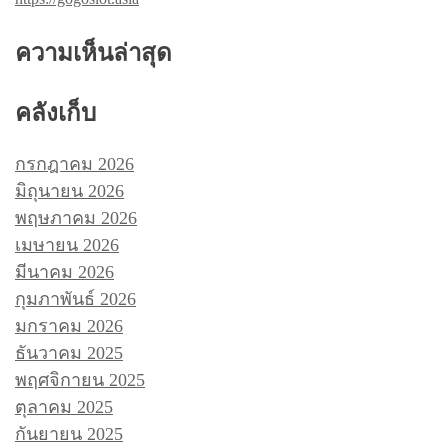
ความเห็นล่าสุด
คลังเก็บ
กรกฎาคม 2026
มิถุนายน 2026
พฤษภาคม 2026
เมษายน 2026
มีนาคม 2026
กุมภาพันธ์ 2026
มกราคม 2026
ธันวาคม 2025
พฤศจิกายน 2025
ตุลาคม 2025
กันยายน 2025