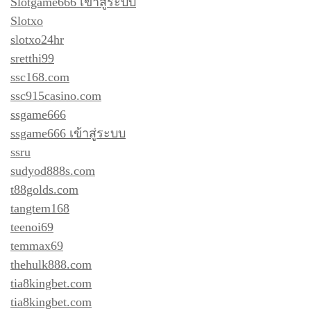
Slotgame666 เข้าสู่ระบบ
Slotxo
slotxo24hr
sretthi99
ssc168.com
ssc915casino.com
ssgame666
ssgame666 เข้าสู่ระบบ
ssru
sudyod888s.com
t88golds.com
tangtem168
teenoi69
temmax69
thehulk888.com
tia8kingbet.com
tia8kingbet.com