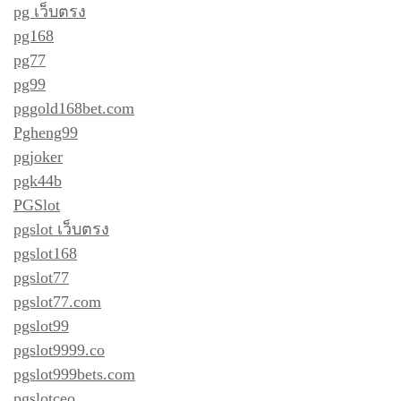
pg เว็บตรง
pg168
pg77
pg99
pggold168bet.com
Pgheng99
pgjoker
pgk44b
PGSlot
pgslot เว็บตรง
pgslot168
pgslot77
pgslot77.com
pgslot99
pgslot9999.co
pgslot999bets.com
pgslotceo