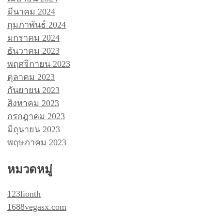
มีนาคม 2024
กุมภาพันธ์ 2024
มกราคม 2024
ธันวาคม 2023
พฤศจิกายน 2023
ตุลาคม 2023
กันยายน 2023
สิงหาคม 2023
กรกฎาคม 2023
มิถุนายน 2023
พฤษภาคม 2023
หมวดหมู่
123lionth
1688vegasx.com