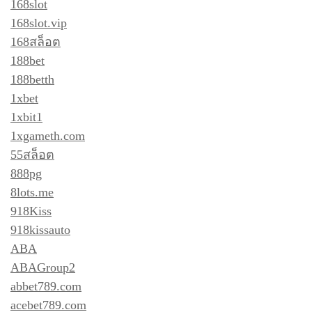
168slot
168slot.vip
168สล็อต
188bet
188betth
1xbet
1xbit1
1xgameth.com
55สล็อต
888pg
8lots.me
918Kiss
918kissauto
ABA
ABAGroup2
abbet789.com
acebet789.com