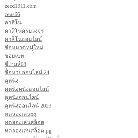
zeed1911.com
zeus66
คาสิโน
คาสิโนครบวงจร
คาสิโนออนไลน์
ชื่อหมวดหมู่ใหม่
ซอยเบท
ซีเกมส์68
ซื้อหวยออนไลน์ 24
ดูหนัง
ดูหนังหนังออนไลน์
ดูหนังออนไลน์
ดูหนังออนไลน์ 2023
ทดลองเล่นpg
ทดลองเล่นสล็อต
ทดลองเล่นสล็อต pg