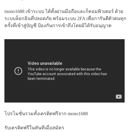
mono1688 เข้าระบบ ได้ทั้งผ่านมือถือและก็คอมพิวเตอร์ ด้วย
ระบบล็อกอินที่ปลอดภัย พร้อมระบบ 2FA เพื่อการันตีตัวตนทุก
ครั้งที่เข้าสู่บัญชี ป้องกันการเข้าถึงโดยมิได้รับอนุญาต
โปรโมชั่นรวมทั้งเครดิตฟรีจาก mono1688
รับเครดิตฟรีในทันทีเมื่อสมัคร