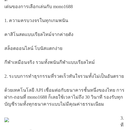
เด่นของการเลือกเล่นกับ mono1688
1. ความครบวงจรในทุกเกมพนัน
คาสิโนสดแบบเรียลไทม์จากค่ายดัง
สล็อตออนไลน์ โบนัสแตกง่าย
กีฬาเหมือนจริง รวมทั้งพนันกีฬาแบบเรียลไทม์
2. ระบบการทำธุรกรรมที่รวดเร็วทันใจรวมทั้งไม่เป็นอันตราย
ด้วยเทคโนโลยี API เชื่อมต่อกับธนาคารชั้นหนึ่งของไทย การ
ฝาก-ถอนที่ mono1688 ก็เลยใช้เวลาไม่ถึง 30 วินาที รองรับทุก
บัญชีรวมทั้งทุกธนาคารแบบไม่มีคุณค่าธรรมเนียม
3.
ที