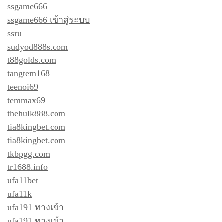
ssgame666
ssgame666 เข้าสู่ระบบ
ssru
sudyod888s.com
t88golds.com
tangtem168
teenoi69
temmax69
thehulk888.com
tia8kingbet.com
tia8kingbet.com
tkbpgg.com
tr1688.info
ufa11bet
ufa11k
ufa191 ทางเข้า
ufa191 ทางเข้า