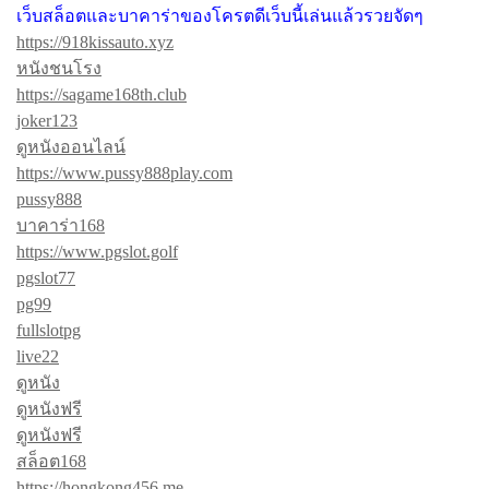
เว็บสล็อตและบาคาร่าของโครตดีเว็บนี้เล่นแล้วรวยจัดๆ
https://918kissauto.xyz
หนังชนโรง
https://sagame168th.club
joker123
ดูหนังออนไลน์
https://www.pussy888play.com
pussy888
บาคาร่า168
https://www.pgslot.golf
pgslot77
pg99
fullslotpg
live22
ดูหนัง
ดูหนังฟรี
ดูหนังฟรี
สล็อต168
https://hongkong456.me