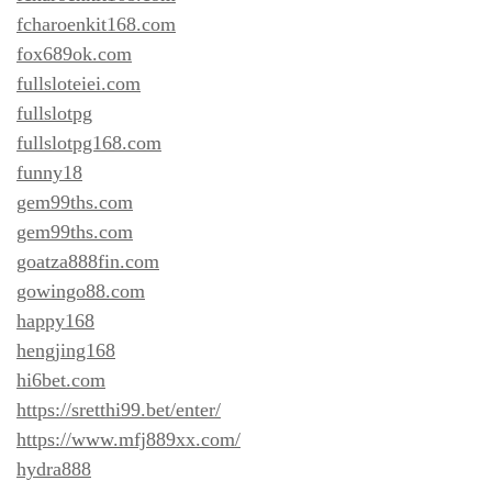
fcharoenkit168.com
fox689ok.com
fullsloteiei.com
fullslotpg
fullslotpg168.com
funny18
gem99ths.com
gem99ths.com
goatza888fin.com
gowingo88.com
happy168
hengjing168
hi6bet.com
https://sretthi99.bet/enter/
https://www.mfj889xx.com/
hydra888