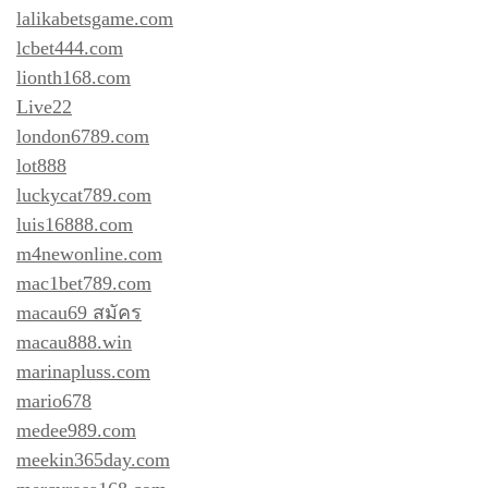
lalikabetsgame.com
lcbet444.com
lionth168.com
Live22
london6789.com
lot888
luckycat789.com
luis16888.com
m4newonline.com
mac1bet789.com
macau69 สมัคร
macau888.win
marinapluss.com
mario678
medee989.com
meekin365day.com