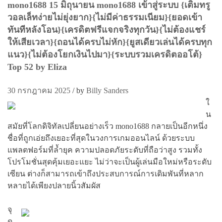
mono1688 15 มิถุนายน mono1688 เข้าสู่ระบบ {เติมทรู
วอลเล็ทง่ายไม่ยุ่งยาก}{ไม่มีค่าธรรมเนียม}{ยอดเข้า
ทันทีหลังโอน}{เครดิตฟรีแจกจริงทุกวัน}{ไม่ต้องแชร์
ให้เสียเวลา}{ถอนได้ครบไม่หัก}{ยูสเดียวเล่นได้ครบทุก
แนว}{ไม่ต้องโยกเงินไปมา}{ระบบรวมเครดิตออโต้}
Top 52 by Eliza
30 กรกฎาคม 2025
/
by
Billy Sanders
ใ
น
สมัยที่โลกดิจิทัลเปลี่ยนอย่างเร็ว mono1688 กลายเป็นอีกหนึ่ง
ชื่อที่ถูกเอ่ยถึงเยอะที่สุดในวงการเกมออนไลน์ ด้วยระบบ
แพลตฟอร์มที่ล้ำยุค ความปลอดภัยระดับที่ถือว่าสูง รวมทั้ง
โปรโมชั่นสุดคุ้มเยอะแยะ ไม่ว่าจะเป็นผู้เล่นมือใหม่หรือระดับ
เซียน ต่างก็สามารถเข้าถึงประสบการณ์การเดิมพันที่หลาก
หลายได้เพียงปลายนิ้วสัมผัส
จุ
ด