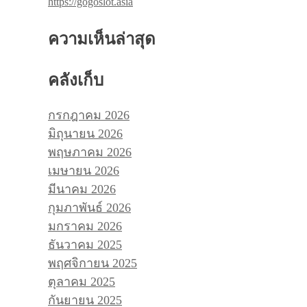
https://gogoslot.asia
ความเห็นล่าสุด
คลังเก็บ
กรกฎาคม 2026
มิถุนายน 2026
พฤษภาคม 2026
เมษายน 2026
มีนาคม 2026
กุมภาพันธ์ 2026
มกราคม 2026
ธันวาคม 2025
พฤศจิกายน 2025
ตุลาคม 2025
กันยายน 2025