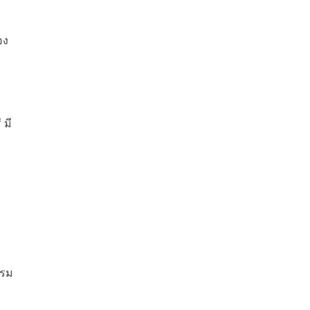
อง
 มี
รรม