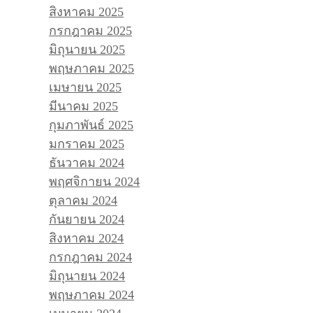
สิงหาคม 2025
กรกฎาคม 2025
มิถุนายน 2025
พฤษภาคม 2025
เมษายน 2025
มีนาคม 2025
กุมภาพันธ์ 2025
มกราคม 2025
ธันวาคม 2024
พฤศจิกายน 2024
ตุลาคม 2024
กันยายน 2024
สิงหาคม 2024
กรกฎาคม 2024
มิถุนายน 2024
พฤษภาคม 2024