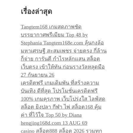
สำหรับ:
เรื่องล่าสุด
Tangtem168 เกมสดภาพชัด
บรรยากาศพรีเมียม Top 48 by
Stephania Tangtem168e.com ลุ้นกงล้อ
มหาเศรษฐี สะสมเพชร จ่ายตรง กี่ล้าน
ก็จ่าย การันตี กำไรหลักแสน สล็อต
เว็บตรง เข้าให้ทัน ก่อนรางวัลหลุดมือ
27 กันยายน 26
เครดิตฟรี เกมเดิมพัน ที่สร้างความ
บันเทิง ดีที่สุด โปรโมชั่นเครดิตฟรี
100% เกมคุรภาพ เว็บโปร่งใส ไลฟ์สด
สล็อต ยิงปลา กีฬา ไพ่ สล็อต168 คุ้ม
ค่า ที่ไว้ใจ Top 50 by Diana
hengjing168d.com 13 AUG 69
casino สล็อต888 สล็อต 2026 รวมทุก