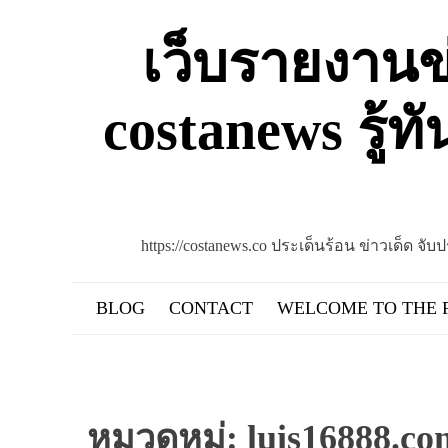
Skip
to
เว็บรายงานข่
content
costanews รู้
https://costanews.co ประเด็นร้อน ข่าวเด็ด จั
BLOG
CONTACT
WELCOME TO THE 
หมวดหมู่:
luis16888.co