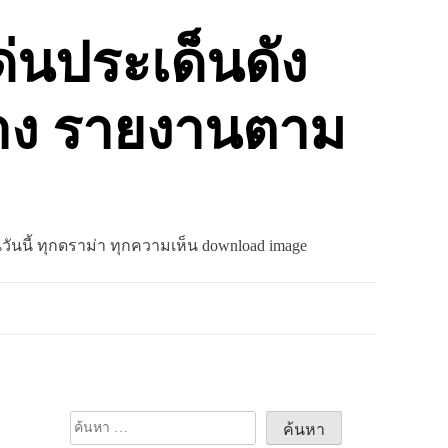
ด่นประเด็นดัง
กลาง รายงานตาม
่นวันนี้ ทุกดราม่า ทุกความเห็น download image
ค้นหา