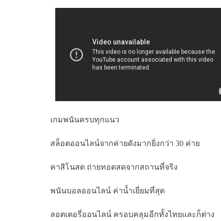
เกมพนันครบทุกแนว
สล็อตออนไลน์จากค่ายดังมากยิ่งกว่า 30 ค่าย
คาสิโนสด ถ่ายทอดสดจากสถานที่จริง
พนันบอลออนไลน์ ค่าน้ำเยี่ยมที่สุด
ลอตเตอรี่ออนไลน์ ครอบคลุมอีกทั้งไทยและก็ต่าง