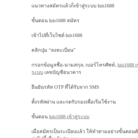
แนวทางสมัครแล้วก็เข้าสู่ระบบ luis1688
ขั้นตอน luis1688 สมัคร
เข้าไปที่เว็บไซต์ luis1688
คลิกปุ่ม “ลงทะเบียน”
กรอกข้อมูลชื่อ-นามสกุล, เบอร์โทรศัพท์,
luis1688 เข
ระบบ
เลขบัญชีธนาคาร
ยืนยันรหัส OTP ที่ได้รับจาก SMS
ตั้งรหัสผ่าน และกดรับรองเพื่อเริ่มใช้งาน
ขั้นตอน
luis1688 เข้าสู่ระบบ
เมื่อสมัครเป็นระเบียบแล้ว ให้ทำตามอย่างขั้นตอนด