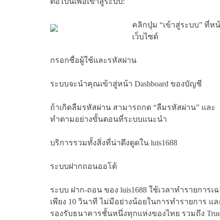
ต่อไปนี้เพื่อเข้าสู่ระบบ:
คลิกปุ่ม “เข้าสู่ระบบ” ที่หน
เว็บไซต์
กรอกชื่อผู้ใช้และรหัสผ่าน
ระบบจะนำคุณเข้าสู่หน้า Dashboard ของบัญชี
ถ้าเกิดลืมรหัสผ่าน สามารถกด “ลืมรหัสผ่าน” และ
ทำตามอย่างขั้นตอนที่ระบบแนะนำ
บริการรวมทั้งสิ่งที่น่าดึงดูดใน luis1688
ระบบฝากถอนออโต้
ระบบ ฝาก-ถอน ของ luis1688 ใช้เวลาทำรายการเฉล
เพียง 10 วินาที ไม่มีอย่างน้อยในการทำรายการ แล
รองรับธนาคารชั้นหนึ่งทุกแห่งของไทย รวมถึง Tru