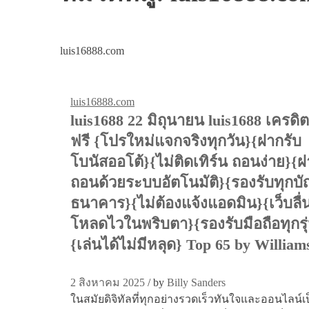
luis16888.com
luis16888.com
luis1688 22 มิถุนายน luis1688 เครดิต
ฟรี {โปรใหม่แจกจริงทุกวัน}{ฝากรับ
โบนัสออโต้}{ไม่ติดเทิร์น ถอนง่าย}{
ถอนด้วยระบบอัตโนมัติ}{รองรับทุกบั
ธนาคาร}{ไม่ต้องแจ้งแอดมิน}{เว็บลื่
โหลดไวในพริบตา}{รองรับมือถือทุกรุ
{เล่นได้ไม่มีหลุด} Top 65 by William
2 สิงหาคม 2025
/
by
Billy Sanders
ในสมัยดิจิทัลที่ทุกอย่างรวดเร็วทันใจและออนไลน์เ