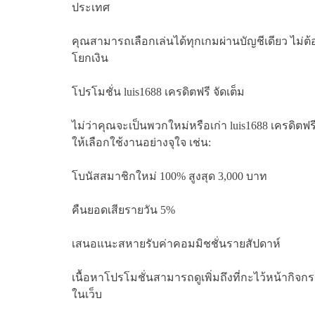
ประเทศ
คุณสามารถเลือกเล่นได้ทุกเกมผ่านบัญชีเดียว ไม่ต้
โยกเงิน
โปรโมชั่น luis1688 เครดิตฟรี จัดเต็ม
ไม่ว่าคุณจะเป็นพวกใหม่หรือเก่า luis1688 เครดิตฟรี
ให้เลือกใช้งานอย่างจุใจ เช่น:
โบนัสสมาชิกใหม่ 100% สูงสุด 3,000 บาท
คืนยอดเสียรายวัน 5%
เสนอแนะสหายรับค่าคอมมิชชั่นรายสัปดาห์
เนื้อหาโปรโมชั่นสามารถดูเพิ่มถึงที่กะไว้หน้ากิจก
ในเว็บ