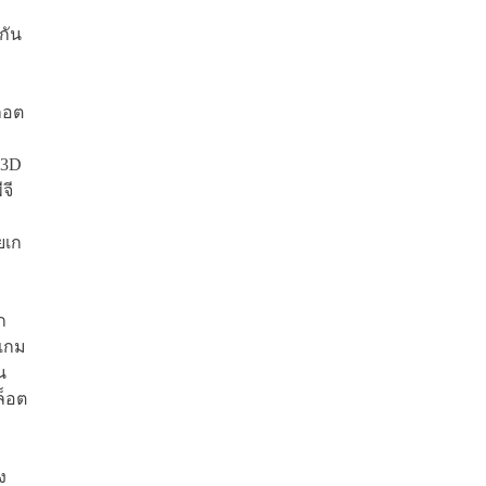
กัน
ล็อต
ี
 3D
จี
ยเก
ก
งเกม
น
ล็อต
ง