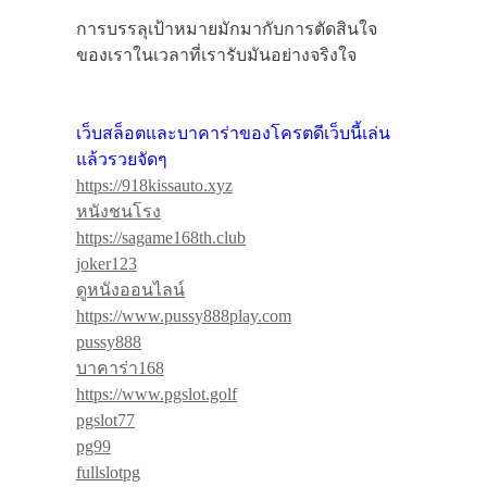
การบรรลุเป้าหมายมักมากับการตัดสินใจ
ของเราในเวลาที่เรารับมันอย่างจริงใจ
เว็บสล็อตและบาคาร่าของโครตดีเว็บนี้เล่น
แล้วรวยจัดๆ
https://918kissauto.xyz
หนังชนโรง
https://sagame168th.club
joker123
ดูหนังออนไลน์
https://www.pussy888play.com
pussy888
บาคาร่า168
https://www.pgslot.golf
pgslot77
pg99
fullslotpg