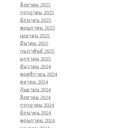
สิงหาคม 2025
กรกฎาคม 2025
มิถุนายน 2025
พฤษภาคม 2025
เมษายน 2025
มีนาคม 2025
กุมภาพันธ์ 2025
มกราคม 2025
ธันวาคม 2024
พฤศจิกายน 2024
ตุลาคม 2024
กันยายน 2024
สิงหาคม 2024
กรกฎาคม 2024
มิถุนายน 2024
พฤษภาคม 2024