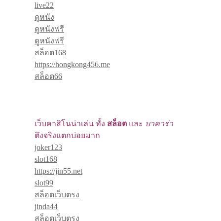
live22
ดูหนัง
ดูหนังฟรี
ดูหนังฟรี
สล็อต168
https://hongkong456.me
สล็อต66
เว็บคาสิโนน่าเล่น ทั้ง
สล็อต
และ
บาคาร่า
ตึงจริงแตกบ่อยมาก
joker123
slot168
https://jin55.net
slot99
สล็อตเว็บตรง
jinda44
สล็อตเว็บตรง