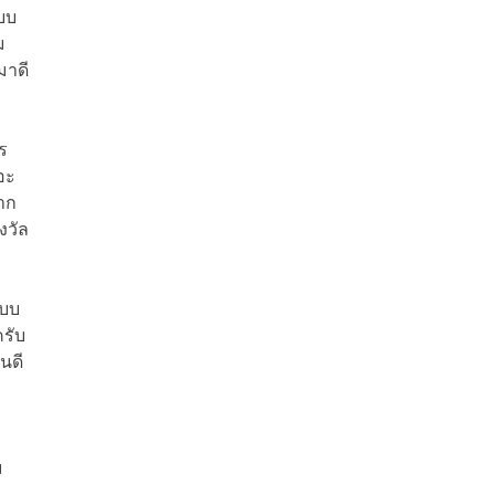
บบ
ม
มาดี
ร
ยอะ
าก
งวัล
แบบ
รับ
นดี
ม