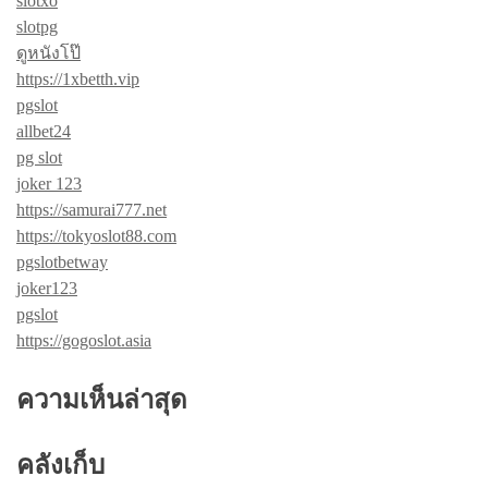
slotxo
slotpg
ดูหนังโป๊
https://1xbetth.vip
pgslot
allbet24
pg slot
joker 123
https://samurai777.net
https://tokyoslot88.com
pgslotbetway
joker123
pgslot
https://gogoslot.asia
ความเห็นล่าสุด
คลังเก็บ