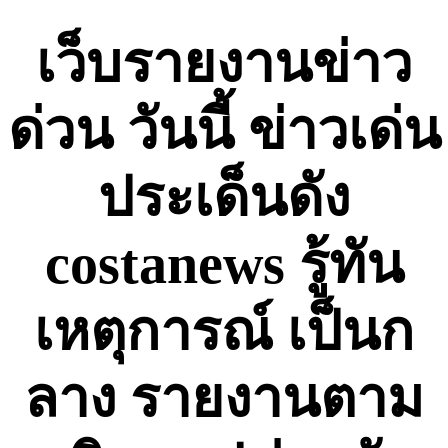
Skip
to
เว็บรายงานข่าว
content
ด่วน วันนี้ ข่าวเด่น
ประเด็นดัง
costanews รู้ทัน
เหตุการณ์ เป็นก
ลาง รายงานตาม