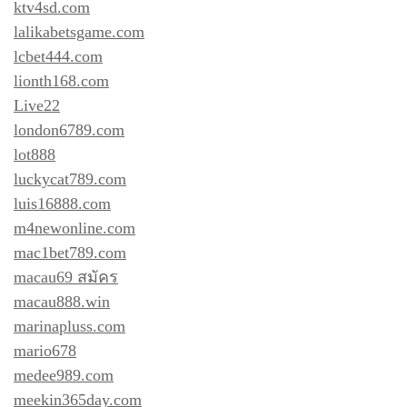
ktv4sd.com
lalikabetsgame.com
lcbet444.com
lionth168.com
Live22
london6789.com
lot888
luckycat789.com
luis16888.com
m4newonline.com
mac1bet789.com
macau69 สมัคร
macau888.win
marinapluss.com
mario678
medee989.com
meekin365day.com