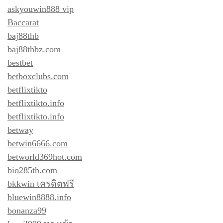
askyouwin888 vip
Baccarat
baj88thb
baj88thbz.com
bestbet
betboxclubs.com
betflixtikto
betflixtikto.info
betflixtikto.info
betway
betwin6666.com
betworld369hot.com
bio285th.com
bkkwin เครดิตฟรี
bluewin8888.info
bonanza99