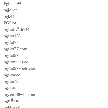
Pgheng99
pgjoker
pgk44b
PGSlot
pgslot เว็บตรง
pgslot168
pgslot77
pgslot77.com
pgslot99
pgslot9999.co
pgslot999bets.com
pgslotceo
pgslotfish
pgslotth
pgzeus88win.com
pgสล็อต
pokbet88