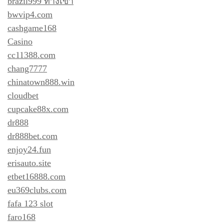
brazil999 ทางเข้า
bwvip4.com
cashgame168
Casino
cc11388.com
chang7777
chinatown888.win
cloudbet
cupcake88x.com
dr888
dr888bet.com
enjoy24.fun
erisauto.site
etbet16888.com
eu369clubs.com
fafa 123 slot
faro168