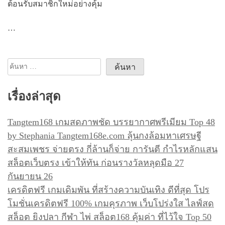
ต้อนรับสมาชิกใหม่อย่างคุ้ม
…
ค้นหา
สำหรับ:
เรื่องล่าสุด
Tangtem168 เกมสดภาพชัด บรรยากาศพรีเมียม Top 48
by Stephania Tangtem168e.com ลุ้นกงล้อมหาเศรษฐี
สะสมเพชร จ่ายตรง กี่ล้านก็จ่าย การันตี กำไรหลักแสน
สล็อตเว็บตรง เข้าให้ทัน ก่อนรางวัลหลุดมือ 27
กันยายน 26
เครดิตฟรี เกมเดิมพัน ที่สร้างความบันเทิง ดีที่สุด โปร
โมชั่นเครดิตฟรี 100% เกมคุรภาพ เว็บโปร่งใส ไลฟ์สด
สล็อต ยิงปลา กีฬา ไพ่ สล็อต168 คุ้มค่า ที่ไว้ใจ Top 50