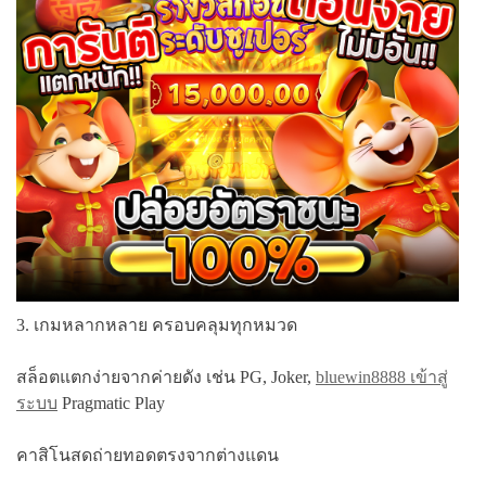
3. เกมหลากหลาย ครอบคลุมทุกหมวด
สล็อตแตกง่ายจากค่ายดัง เช่น PG, Joker,
bluewin8888 เข้าสู่
ระบบ
Pragmatic Play
คาสิโนสดถ่ายทอดตรงจากต่างแดน