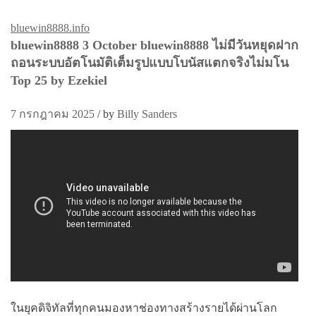
bluewin8888.info
bluewin8888 3 October bluewin8888 ไม่มีวันหยุดฝาก
ถอนระบบอัตโนมัติเต็มรูปแบบโบนัสแตกจริงไม่มโน
Top 25 by Ezekiel
7 กรกฎาคม 2025
/
by
Billy Sanders
ในยุคดิจิทัลที่ทุกคนมองหาช่องทางสร้างรายได้ผ่านโลก