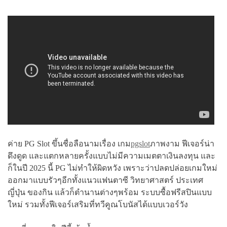
ค่าย PG Slot ขึ้นชื่อลือนามเรื่อง เกม
pgslot
ภาพงาม ฟีเจอร์น่า
ดึงดูด และแตกหลายครั้งแบบไม่มีความเมตตาเงินลงทุน และ
ก็ในปี 2025 นี้ PG ไม่ทำให้ผิดหวัง เพราะว่าปลดปล่อยเกมใหม่
ออกมาแบบรัวๆอีกทั้งแนวแฟนตาซี วิทยาศาสตร์ ประเทศ
ญี่ปุ่น ของกิน แล้วก็ตำนานต่างๆพร้อม ระบบซื้อฟรีสปินแบบ
ใหม่ รวมทั้งฟีเจอร์เสริมที่ทวีคูณโบนัสได้แบบเวอร์วัง