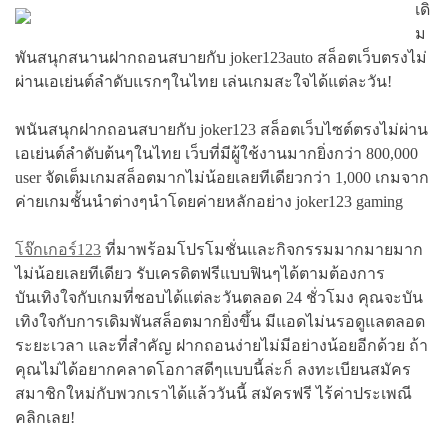
เดิ
ม
พันสนุกสนานฝากถอนสบายกับ joker123auto สล็อตเว็บตรงไม่
ผ่านเอเย่นต์ลำดับแรกๆในไทย เล่นเกมสะใจได้แต่ละวัน!
พนันสนุกฝากถอนสบายกับ joker123 สล็อตเว็บไซต์ตรงไม่ผ่าน
เอเย่นต์ลำดับต้นๆในไทย เว็บที่มีผู้ใช้งานมากยิ่งกว่า 800,000
user จัดเต็มเกมสล็อตมากไม่น้อยเลยทีเดียวกว่า 1,000 เกมจาก
ค่ายเกมชั้นนำต่างๆนำโดยค่ายหลักอย่าง joker123 gaming
โจ๊กเกอร์123
ที่มาพร้อมโปรโมชั่นและกิจกรรมมากมายมาก
ไม่น้อยเลยทีเดียว รับเครดิตฟรีแบบฟินๆได้ตามต้องการ
บันเทิงใจกับเกมที่ชอบได้แต่ละวันตลอด 24 ชั่วโมง คุณจะบัน
เทิงใจกับการเดิมพันสล็อตมากยิ่งขึ้น มีแอดไม่นรอดูแลตลอด
ระยะเวลา และที่สำคัญ ฝากถอนง่ายไม่มีอย่างน้อยอีกด้วย ถ้า
คุณไม่ได้อยากคลาดโอกาสดีๆแบบนี้ล่ะก็ ลงทะเบียนสมัคร
สมาชิกใหม่กับพวกเราได้แล้ววันนี้ สมัครฟรี ไร้ค่าประเพณี
คลิกเลย!