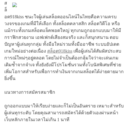
ส
ล็
อต918kiss ชนะใจผู้เล่นสล็อตออนไลน์ในไทยคือความครบ
วงจรของเกมที่มีให้เลือก ทั้งสล็อตคลาสสิก สล็อตวิดีโอ หรือ
แม้กระทั้งเกมสล็อตแจ็คพอตใหญ่ ทุกเกมถูกออกแบบมาให้มี
กราฟิกสวยงาม เอฟเฟกต์เสียงสมจริง และก็สนุกสนาน ตอบ
ปัญหาผู้เล่นทุกกลุ่ม ทั้งมือใหม่รวมทั้งมืออาชีพ ระบบอัปเดต
เกมใหม่อย่างต่อเนื่อง
สล็อต918kiss
เพื่อผู้เล่นได้สัมผัสประสบ
การณ์ใหม่ๆอยู่ตลอด โดยไม่จำเป็นต้องกลุ้มใจว่าจะเล่นเกม
เดิมซ้ำจากจำเจ ทั้งยังยังมีโปรโมชั่นรวมทั้งโบนัสพิเศษที่ช่วย
เพิ่มโอกาสสำหรับเพื่อการทำเงินจากเกมสล็อตได้ง่ายดายมาก
ยิ่งขึ้น
แนวทางการสมัครสมาชิก
ถูกออกแบบมาให้เรียบง่ายและก็ไม่เป็นอันตราย เหมาะสำหรับ
ผู้เล่นทุกระดับ โดยคุณสามารถสมัครได้ด้วยตัวเองผ่านหน้า
เว็บหลักภายในเวลาไม่เกิน 1 นาที