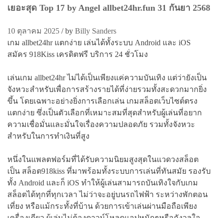
เยอะสุด Top 17 by Angel allbet24hr.fun 31 กันยา 2568
10 ตุลาคม 2025
/
by
Billy Sanders
เกม allbet24hr แตกง่าย เล่นได้ทั้งระบบ Android และ iOS
สมัคร 918Kiss เครดิตฟรี บริการ 24 ชั่วโมง
เล่นเกม allbet24hr ไม่ได้เป็นเพียงแค่ความบันเทิง แต่ว่ายังเป็น
จังหวะสำหรับเพื่อการสร้างรายได้ที่ง่ายรวมทั้งสะดวกมากยิ่ง
ขึ้น โดยเฉพาะอย่างยิ่งการเลือกเล่น เกมสล็อตเว็บไซต์ตรง
แตกง่าย ซึ่งเป็นตัวเลือกที่เหมาะสมที่สุดสำหรับผู้เล่นที่อยาก
ความเชื่อมั่นและมั่นใจเรื่องความปลอดภัย รวมทั้งจังหวะ
สำหรับในการทำเงินที่สูง
หนึ่งในแพลตฟอร์มที่ได้รับความนิยมสูงสุดในแวดวงสล็อต
เป็น สล็อต918kiss ที่มาพร้อมทั้งระบบการเล่นที่ทันสมัย รองรับ
ทั้ง Android และก็ iOS ทำให้ผู้เล่นสามารถบันเทิงใจกับเกม
สล็อตได้ทุกที่ทุกเวลา ไม่ว่าจะอยู่บนรถไฟฟ้า ระหว่างพักตอน
เที่ยง หรือแม้กระทั้งที่บ้าน ด้วยการเข้าเล่นผ่านมือถือเพียง
เครื่องเดียว ผู้เล่นไม่ต้องดาวน์โหลดแอปหนักๆหรือกังวลใจ