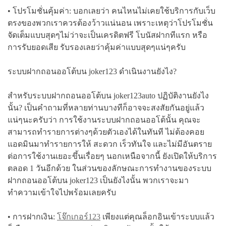
• โปรโมชั่นคุ้มค่า: บอกเลยว่า คนไหนไม่เคยใช้บริการกับเว็บ
ตรงของพวกเราควรต้องว้าวแน่นอน เพราะเหตุว่าโปรโมชั่น
จัดเต็มแบบสุดๆไม่ว่าจะเป็นเครดิตฟรี โบนัสฝากทีแรก หรือ
การรับยอดเสีย รับรองเลยว่าคุ้มค่าแบบสุดๆแน่ๆครับ
ระบบฝากถอนออโต้บน joker123 ดำเนินงานยังไง?
สำหรับระบบฝากถอนออโต้บน joker123auto ปฏิบัติงานยังไง
นั้น? เป็นคำถามที่หลายท่านบางทีก็อาจจะสงสัยกันอยู่แล้ว
แน่ๆนะครับว่า การใช้งานระบบฝากถอนออโต้นั้น คุณจะ
สามารถทำรายการต่างๆด้วยตัวเองได้ในทันที ไม่ต้องคอย
แอดมินมาทำรายการให้ สะดวก เร็วทันใจ และไม่มีอันตราย
ต่อการใช้งานเยอะขึ้นเรื่อยๆ นอกเหนือจากนี้ ยังเปิดให้บริการ
ตลอด 1 วันอีกด้วย ในส่วนของลักษณะการทำงานของระบบ
ฝากถอนออโต้บน joker123 เป็นยังไงนั้น พวกเราจะมา
ทำความเข้าใจไปพร้อมเลยครับ
• การฝากเงิน:
โจ๊กเกอร์123
เพียงแต่คุณล็อกอินเข้าระบบแล้ว