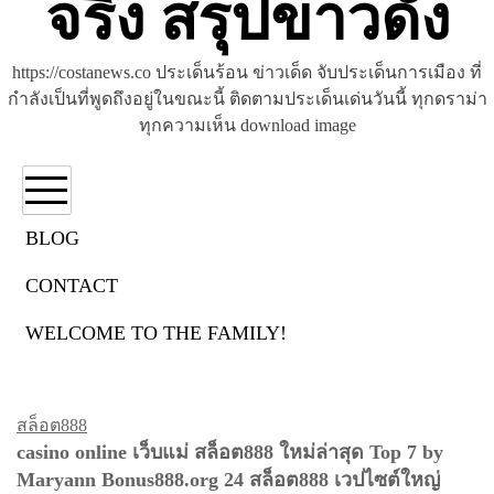
จริง สรุปข่าวดัง
https://costanews.co ประเด็นร้อน ข่าวเด็ด จับประเด็นการเมือง ที่
กำลังเป็นที่พูดถึงอยู่ในขณะนี้ ติดตามประเด็นเด่นวันนี้ ทุกดราม่า
ทุกความเห็น download image
BLOG
CONTACT
เดือน:
ตุลาคม 2025
WELCOME TO THE FAMILY!
สล็อต888
casino online เว็บแม่ สล็อต888 ใหม่ล่าสุด Top 7 by
Maryann Bonus888.org 24 สล็อต888 เวปไซต์ใหญ่