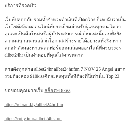
บริการที่รวดเร็ว
เว็บที่ปลอดภัย รวมทั้งจังหวะทำเงินที่เปิดกว้าง ก็เลยนับว่าเป็น
เว็บไซต์สล็อตออนไลน์ที่ยอดเยี่ยมสำหรับผู้เล่นทุกคน ไม่ว่า
คุณจะเป็นมือใหม่หรือผู้มีประสบการณ์ เว็บแห่งนี้มอบทั้งยัง
ความสนุกสนานแล้วก็โอกาสสร้างรายได้อย่างแท้จริง หาก
คุณกำลังมองหาแพลตฟอร์มเกมสล็อตออนไลน์ที่ครบวงจร
allbet24hr เป็นคำตอบที่คุณไม่ควรพลาด
ค่ายดังทุกค่าย allbet24hr allbet24hr.fun 7 NOV 25 Angel อยาก
รวยต้องลอง 918kissคิดจะลงทุนทั้งทีต้องที่นี่เท่านั้น Top 23
ขอขอบคุณมากเว็บ
สล็อต918kiss
https://rebrand.ly/allbet24hr-fun
https://cutly.info/allbet24hr-fun