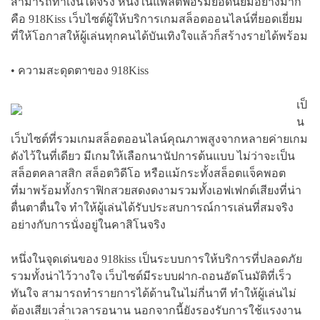
สามารถทำเงินได้จริง หนึ่งในแพลตฟอร์มยอดนิยมอย่างมาก
คือ 918Kiss เว็บไซต์ผู้ให้บริการเกมสล็อตออนไลน์ที่ยอดเยี่ยม
ที่ให้โอกาสให้ผู้เล่นทุกคนได้บันเทิงใจแล้วก็สร้างรายได้พร้อม
• ความสะดุดตาของ 918Kiss
เป็
น
เว็บไซต์ที่รวมเกมสล็อตออนไลน์คุณภาพสูงจากหลายค่ายเกม
ดังไว้ในที่เดียว มีเกมให้เลือกนานัปการต้นแบบ ไม่ว่าจะเป็น
สล็อตคลาสสิก สล็อตวิดีโอ หรือแม้กระทั้งสล็อตแจ็คพอต
ที่มาพร้อมทั้งกราฟิกสวยสดงดงามรวมทั้งเอฟเฟกต์เสียงที่น่า
ตื่นตาตื่นใจ ทำให้ผู้เล่นได้รับประสบการณ์การเล่นที่สมจริง
อย่างกับการนั่งอยู่ในคาสิโนจริง
หนึ่งในจุดเด่นของ 918kiss เป็นระบบการให้บริการที่ปลอดภัย
รวมทั้งน่าไว้วางใจ เว็บไซต์มีระบบฝาก-ถอนอัตโนมัติที่เร็ว
ทันใจ สามารถทำรายการได้ด้านในไม่กี่นาที ทำให้ผู้เล่นไม่
ต้องเสียเวล่ำเวลารอนาน นอกจากนี้ยังรองรับการใช้แรงงาน