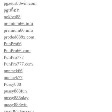
pgzeus88win.com
pgสล็อต
pokbet88
premium66.info
premium66.info
proded888x.com
PunPro66
PunPro66.com
PunPro777
PunPro777.com
puntaek66
puntaek77
Pussy888
pussy888fun
pussy888play
pussy888win
rasri365day.com