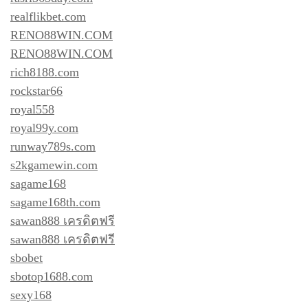
realflikbet.com
RENO88WIN.COM
RENO88WIN.COM
rich8188.com
rockstar66
royal558
royal99y.com
runway789s.com
s2kgamewin.com
sagame168
sagame168th.com
sawan888 เครดิตฟรี
sawan888 เครดิตฟรี
sbobet
sbotop1688.com
sexy168