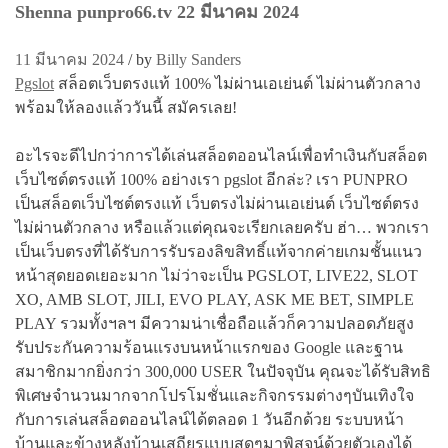
Shenna punpro66.tv 22 มีนาคม 2024
11 มีนาคม 2024
/
by
Billy Sanders
Pgslot
สล็อตเว็บตรงแท้ 100% ไม่ผ่านเอเย่นต์ ไม่ผ่านตัวกลาง
พร้อมให้ลองแล้ววันนี้ สมัครเลย!
อะไรจะดีไปกว่าการได้เล่นสล็อตออนไลน์เพื่อทำเงินกับสล็อต
เว็บไซต์ตรงแท้ 100% อย่างเรา pgslot อีกล่ะ? เรา PUNPRO
เป็นสล็อตเว็บไซต์ตรงแท้ เว็บตรงไม่ผ่านเอเย่นต์ เว็บไซต์ตรง
ไม่ผ่านตัวกลาง หรือแล้วแต่คุณจะเรียกเลยครับ ฮ่า… พวกเรา
เป็นเว็บตรงที่ได้รับการรับรองลิขสิทธิ์แท้จากค่ายเกมชั้นแนว
หน้าสุดยอดเยอะมาก ไม่ว่าจะเป็น PGSLOT, LIVE22, SLOT
XO, AMB SLOT, JILI, EVO PLAY, ASK ME BET, SIMPLE
PLAY รวมทั้งฯลฯ มีความน่าเชื่อถือแล้วก็ความปลอดภัยสูง
รับประกันความร้อนแรงบนหน้าแรกของ Google และฐาน
สมาชิกมากยิ่งกว่า 300,000 USER ในปัจจุบัน คุณจะได้รับสิทธิ
พิเศษจำนวนมากจากโปรโมชั่นและกิจกรรมต่างๆบันเทิงใจ
กับการเล่นสล็อตออนไลน์ได้ตลอด 1 วันอีกด้วย ระบบหน้า
บ้านและข้างหลังบ้านเสถียรแบบสุดๆมาพิสูจน์ด้วยตัวเองได้