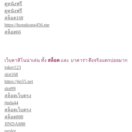
ดูหนังฟรี
ดูหนังฟรี
สล็อต168
https://hongkong456.me
สล็อต66
เว็บคาสิโนน่าเล่น ทั้ง
สล็อต
และ
บาคาร่า
ตึงจริงแตกบ่อยมาก
joker123
slot168
https://jin55.net
slot99
สล็อตเว็บตรง
jinda44
สล็อตเว็บตรง
สล็อต888
JINDA888
pgslot