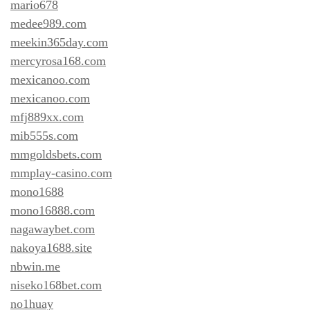
mario678
medee989.com
meekin365day.com
mercyrosa168.com
mexicanoo.com
mexicanoo.com
mfj889xx.com
mib555s.com
mmgoldsbets.com
mmplay-casino.com
mono1688
mono16888.com
nagawaybet.com
nakoya1688.site
nbwin.me
niseko168bet.com
no1huay