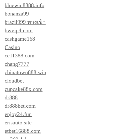
bluewin8888.info
bonanza99
brazil999 ทางเข้า
bwvip4.com
cashgame168
Casino
cc11388.com
chang7777
chinatown888.win
cloudbet
cupcake88x.com
dr888
dr888bet.com
enjoy24.fun
erisauto.site
etbet16888.com