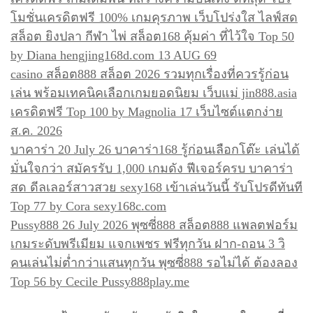
โมชั่นเครดิตฟรี 100% เกมคุรภาพ เว็บโปร่งใส ไลฟ์สด
สล็อต ยิงปลา กีฬา ไพ่ สล็อต168 คุ้มค่า ที่ไว้ใจ Top 50
by Diana hengjing168d.com 13 AUG 69
casino สล็อต888 สล็อต 2026 รวมทุกเรื่องที่ควรรู้ก่อน
เล่น พร้อมเทคนิคเลือกเกมยอดนิยม เว็บแม่ jin888.asia
เครดิตฟรี Top 100 by Magnolia 17 เว็บไซต์แตกง่าย
ส.ค. 2026
บาคาร่า 20 July 26 บาคาร่า168 รู้ก่อนเลือกโต๊ะ เล่นได้
มั่นใจกว่า สมัครรับ 1,000 เกมดัง ฟีเจอร์ครบ บาคาร่า
สด ดีลเลอร์สาวสวย sexy168 เข้าเล่นวันนี้ รับโปรดีทันที
Top 77 by Cora sexy168c.com
Pussy888 26 July 2026 พุซซี่888 สล็อต888 แพลตฟอร์ม
เกมระดับพรีเมียม แจกเพชร ฟรีทุกวัน ฝาก-ถอน 3 วิ
คนเล่นไม่ต่ำกว่าแสนทุกวัน พุซซี่888 รอไม่ได้ ต้องลอง
Top 56 by Cecile Pussy888play.me