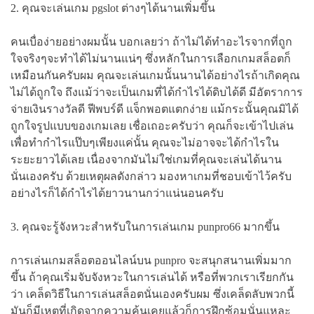
2. คุณจะเล่นเกม pgslot ต่างๆได้นานเพิ่มขึ้น
คนเบื่อง่ายอย่างผมนั้น บอกเลยว่า ถ้าไม่ได้ทำอะไรจากที่ถูก
ใจจริงๆจะทำได้ไม่นานแน่ๆ ซึ่งหลักในการเลือกเกมสล็อตก็
เหมือนกันครับผม คุณจะเล่นเกมนั้นนานได้อย่างไรถ้าเกิดคุณ
ไม่ได้ถูกใจ ถึงแม้ว่าจะเป็นเกมที่ได้กำไรได้ดิบได้ดี มีอัตราการ
จ่ายเงินรางวัลดี ฟีพบร์ดี แจ็กพอตแตกง่าย แม้กระนั้นคุณมิได้
ถูกใจรูปแบบของเกมเลย เชื่อเถอะครับว่า คุณก็จะเข้าไปเล่น
เพื่อทำกำไรแป๊บๆเพียงแค่นั้น คุณจะไม่อาจจะได้กำไรใน
ระยะยาวได้เลย เนื่องจากมันไม่ใช่เกมที่คุณจะเล่นได้นาน
นั่นเองครับ ด้วยเหตุผลดังกล่าว มองหาเกมที่ชอบเข้าไว้ครับ
อย่างไรก็ได้กำไรได้ยาวนานกว่าแน่นอนครับ
3. คุณจะรู้จังหวะสำหรับในการเล่นเกม punpro66 มากขึ้น
การเล่นเกมสล็อตออนไลน์บน punpro จะสนุกสนานเพิ่มมาก
ขึ้น ถ้าคุณเริ่มจับจังหวะในการเล่นได้ หรือที่พวกเราเรียกกัน
ว่า เคล็ดวิธีในการเล่นสล็อตนั่นเองครับผม ซึ่งเคล็ดลับพวกนี้
มันก็มีเหตุที่เกิดจากความคุ้นเคยแล้วก็การฝึกซ้อมนั่นแหละ