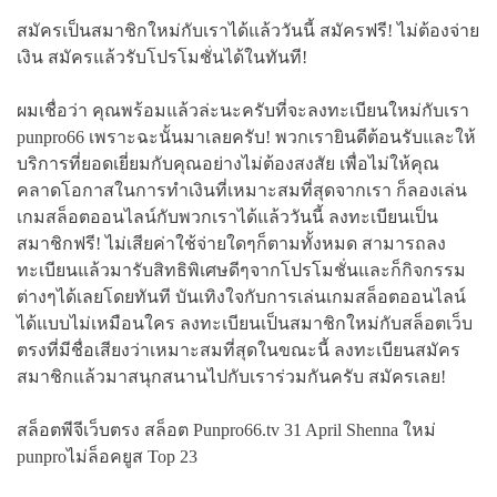
สมัครเป็นสมาชิกใหม่กับเราได้แล้ววันนี้ สมัครฟรี! ไม่ต้องจ่าย
เงิน สมัครแล้วรับโปรโมชั่นได้ในทันที!
ผมเชื่อว่า คุณพร้อมแล้วล่ะนะครับที่จะลงทะเบียนใหม่กับเรา
punpro66 เพราะฉะนั้นมาเลยครับ! พวกเรายินดีต้อนรับและให้
บริการที่ยอดเยี่ยมกับคุณอย่างไม่ต้องสงสัย เพื่อไม่ให้คุณ
คลาดโอกาสในการทำเงินที่เหมาะสมที่สุดจากเรา ก็ลองเล่น
เกมสล็อตออนไลน์กับพวกเราได้แล้ววันนี้ ลงทะเบียนเป็น
สมาชิกฟรี! ไม่เสียค่าใช้จ่ายใดๆก็ตามทั้งหมด สามารถลง
ทะเบียนแล้วมารับสิทธิพิเศษดีๆจากโปรโมชั่นและก็กิจกรรม
ต่างๆได้เลยโดยทันที บันเทิงใจกับการเล่นเกมสล็อตออนไลน์
ได้แบบไม่เหมือนใคร ลงทะเบียนเป็นสมาชิกใหม่กับสล็อตเว็บ
ตรงที่มีชื่อเสียงว่าเหมาะสมที่สุดในขณะนี้ ลงทะเบียนสมัคร
สมาชิกแล้วมาสนุกสนานไปกับเราร่วมกันครับ สมัครเลย!
สล็อตพีจีเว็บตรง สล็อต Punpro66.tv 31 April Shenna ใหม่
punproไม่ล็อคยูส Top 23