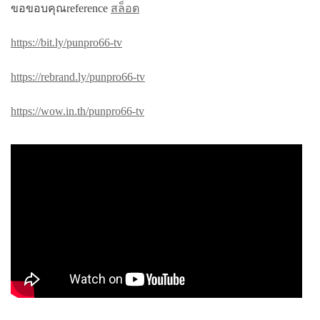
ขอขอบคุณreference
สล็อต
https://bit.ly/punpro66-tv
https://rebrand.ly/punpro66-tv
https://wow.in.th/punpro66-tv