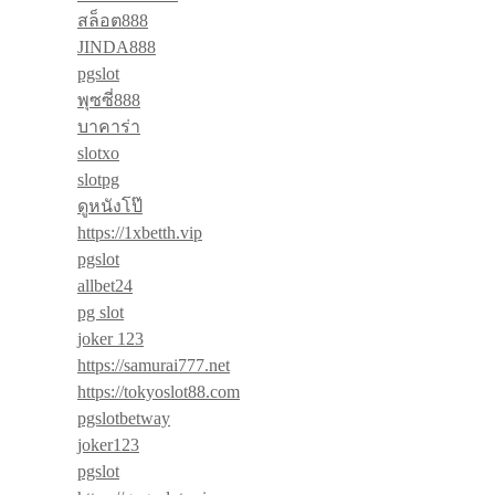
สล็อต888
JINDA888
pgslot
พุซซี่888
บาคาร่า
slotxo
slotpg
ดูหนังโป๊
https://1xbetth.vip
pgslot
allbet24
pg slot
joker 123
https://samurai777.net
https://tokyoslot88.com
pgslotbetway
joker123
pgslot