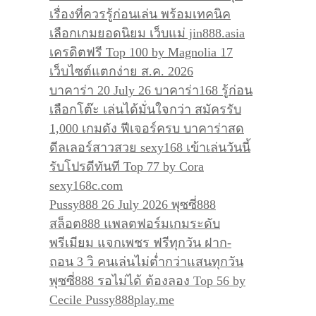
เรื่องที่ควรรู้ก่อนเล่น พร้อมเทคนิค
เลือกเกมยอดนิยม เว็บแม่ jin888.asia
เครดิตฟรี Top 100 by Magnolia 17
เว็บไซต์แตกง่าย ส.ค. 2026
บาคาร่า 20 July 26 บาคาร่า168 รู้ก่อน
เลือกโต๊ะ เล่นได้มั่นใจกว่า สมัครรับ
1,000 เกมดัง ฟีเจอร์ครบ บาคาร่าสด
ดีลเลอร์สาวสวย sexy168 เข้าเล่นวันนี้
รับโปรดีทันที Top 77 by Cora
sexy168c.com
Pussy888 26 July 2026 พุซซี่888
สล็อต888 แพลตฟอร์มเกมระดับ
พรีเมียม แจกเพชร ฟรีทุกวัน ฝาก-
ถอน 3 วิ คนเล่นไม่ต่ำกว่าแสนทุกวัน
พุซซี่888 รอไม่ได้ ต้องลอง Top 56 by
Cecile Pussy888play.me