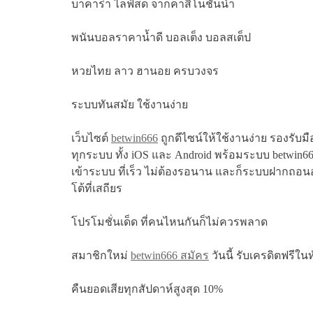
บาคาร่า ไลฟ์สด จากคาสิโนชั้นนำ
พนันบอลราคาน้ำดี บอลเต็ง บอลสเต็ป
หวยไทย ลาว ฮานอย ครบวงจร
ระบบทันสมัย ใช้งานง่าย
เว็บไซต์
betwin666
ถูกดีไซน์ให้ใช้งานง่าย รองรับมื
ทุกระบบ ทั้ง iOS และ Android พร้อมระบบ betwin6
เข้าระบบ ที่เร็ว ไม่ต้องรอนาน และก็ระบบฝากถอ
โต้ที่เสถียร
โปรโมชั่นเด็ด ที่คนไหนกันก็ไม่ควรพลาด
สมาชิกใหม่
betwin666 สมัคร
วันนี้ รับเครดิตฟรีในท
คืนยอดเสียทุกสัปดาห์สูงสุด 10%