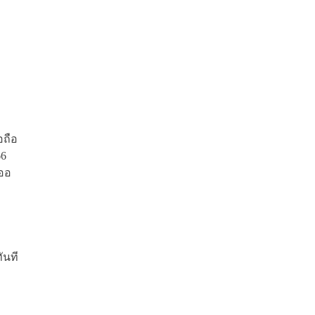
อถือ
66
นออ
ันที