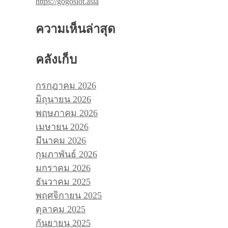
https://gogoslot.asia
ความเห็นล่าสุด
คลังเก็บ
กรกฎาคม 2026
มิถุนายน 2026
พฤษภาคม 2026
เมษายน 2026
มีนาคม 2026
กุมภาพันธ์ 2026
มกราคม 2026
ธันวาคม 2025
พฤศจิกายน 2025
ตุลาคม 2025
กันยายน 2025