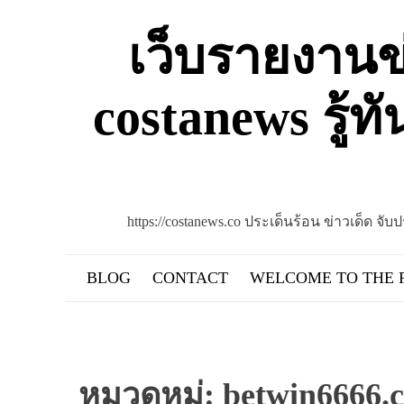
Skip
to
เว็บรายงานข่
content
costanews รู้
https://costanews.co ประเด็นร้อน ข่าวเด็ด จั
BLOG
CONTACT
WELCOME TO THE 
หมวดหมู่:
betwin6666.