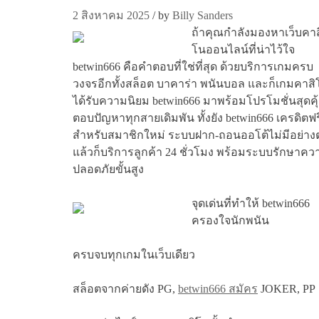
2 สิงหาคม 2025
/
by
Billy Sanders
ถ้าคุณกำลังมองหาเว็บคาส
โนออนไลน์ที่น่าไว้ใจ
betwin666 คือคำตอบที่ใช่ที่สุด ด้วยบริการเกมครบ
วงจรอีกทั้งสล็อต บาคาร่า พนันบอล และก็เกมคาสิโ
ได้รับความนิยม betwin666 มาพร้อมโปรโมชั่นสุดคุ้ม
ตอบปัญหาทุกสายเดิมพัน ทั้งยัง betwin666 เครดิตฟร
สำหรับสมาชิกใหม่ ระบบฝาก-ถอนออโต้ไม่มีอย่างต
แล้วก็บริการลูกค้า 24 ชั่วโมง พร้อมระบบรักษาคว
ปลอดภัยขั้นสูง
จุดเด่นที่ทำให้ betwin666
ครองใจนักพนัน
ครบจบทุกเกมในเว็บเดียว
สล็อตจากค่ายดัง PG,
betwin666 สมัคร
JOKER, PP