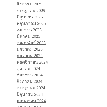
สิงหาคม 2025
กรกฎาคม 2025
มิถุนายน 2025
พฤษภาคม 2025
เมษายน 2025
มีนาคม 2025
กุมภาพันธ์ 2025
มกราคม 2025
ธันวาคม 2024
พฤศจิกายน 2024
ตุลาคม 2024
กันยายน 2024
สิงหาคม 2024
กรกฎาคม 2024
มิถุนายน 2024
พฤษภาคม 2024