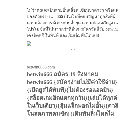
ไม่ว่าคุณจะเป็นสายปั่นสล็อต เซียนบาคาร่า หรือแ
บอลตัวยง betwin666 เป็นเว็บที่ตอบปัญหาทุกสิ่งที่มี
ความต้องการ ด้วยระบบล้ำยุค ความปลอดภัยสูง แ
โปรโมชั่นที่ให้มากกว่าที่อื่นๆ สมัครวันนี้รับ betwin
เครดิตฟรี ในทันที และเริ่มเดิมพันได้เลย!
…
betwin6666.com
betwin666 สมัคร 19 สิงหาคม
betwin666 {สมัครง่ายไม่มีค่าใช้จ่าย}
{เปิดยูสได้ทันที}{ไม่ต้องรอแอดมิน}
{สล็อตเกมฮิตแตกทุกวัน}{เล่นได้ทุกค
ในเว็บเดียว}{ลุ้นแจ็กพอตไม่อั้น}{คาส
โนสดภาพคมชัด}{เดิมพันลื่นไหลไม่