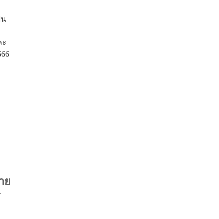
ฟน
ละ
666
่าย
ิ