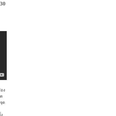
 30
่อง
ัด
ยจุด
้ง