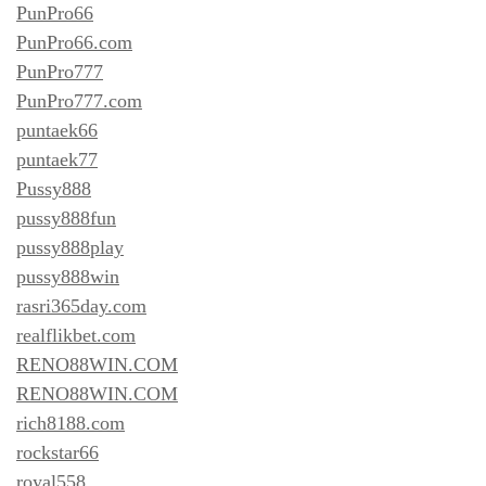
PunPro66
PunPro66.com
PunPro777
PunPro777.com
puntaek66
puntaek77
Pussy888
pussy888fun
pussy888play
pussy888win
rasri365day.com
realflikbet.com
RENO88WIN.COM
RENO88WIN.COM
rich8188.com
rockstar66
royal558