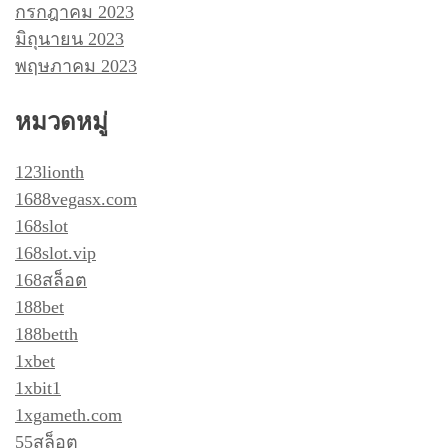
กรกฎาคม 2023
มิถุนายน 2023
พฤษภาคม 2023
หมวดหมู่
123lionth
1688vegasx.com
168slot
168slot.vip
168สล็อต
188bet
188betth
1xbet
1xbit1
1xgameth.com
55สล็อต