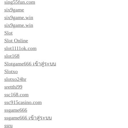
sing55fun.com
six9game
six9game.win
six9game.win
Slot
Slot Online
slot1111ok.com
slot168
Slotgame666 เข้าสู่ระบบ
Slotxo
slotxo24hr
sretthi99
ssc168.com
ssc915casino.com
ssgame666
ssgame666 เข้าสู่ระบบ
ssru