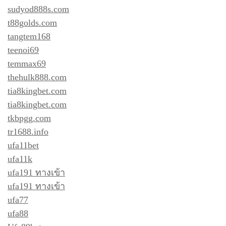
sudyod888s.com
t88golds.com
tangtem168
teenoi69
temmax69
thehulk888.com
tia8kingbet.com
tia8kingbet.com
tkbpgg.com
tr1688.info
ufa11bet
ufa11k
ufa191 ทางเข้า
ufa191 ทางเข้า
ufa77
ufa88