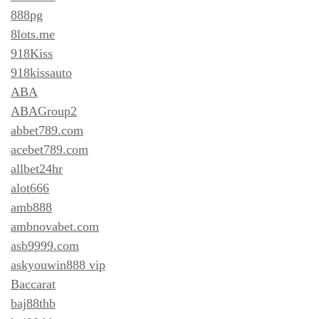
888pg
8lots.me
918Kiss
918kissauto
ABA
ABAGroup2
abbet789.com
acebet789.com
allbet24hr
alot666
amb888
ambnovabet.com
asb9999.com
askyouwin888 vip
Baccarat
baj88thb