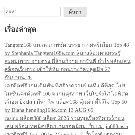
ค้นหา
สำหรับ:
เรื่องล่าสุด
Tangtem168 เกมสดภาพชัด บรรยากาศพรีเมียม Top 48
by Stephania Tangtem168e.com ลุ้นกงล้อมหาเศรษฐี
สะสมเพชร จ่ายตรง กี่ล้านก็จ่าย การันตี กำไรหลักแสน
สล็อตเว็บตรง เข้าให้ทัน ก่อนรางวัลหลุดมือ 27
กันยายน 26
เครดิตฟรี เกมเดิมพัน ที่สร้างความบันเทิง ดีที่สุด โปร
โมชั่นเครดิตฟรี 100% เกมคุรภาพ เว็บโปร่งใส ไลฟ์สด
สล็อต ยิงปลา กีฬา ไพ่ สล็อต168 คุ้มค่า ที่ไว้ใจ Top 50
by Diana hengjing168d.com 13 AUG 69
casino สล็อต888 สล็อต 2026 รวมทุกเรื่องที่ควรรู้ก่อน
เล่น พร้อมเทคนิคเลือกเกมยอดนิยม เว็บแม่ jin888.asia
เครดิตฟรี Top 100 by Magnolia 17 เว็บไซต์แตกง่าย