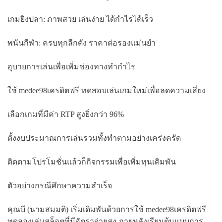
เกมยิงปลา: ภาพสวย เล่นง่าย ได้กำไรได้เร็ว
พนันกีฬา: ครบทุกลีกดัง ราคาต่อรองแม่นยำ
อุบายการเล่นเพื่อเพิ่มช่องทางทำกำไร
ใช้ medee98เครดิตฟรี ทดสอบเล่นเกมใหม่เพื่อลดความเสี่ยง
เลือกเกมที่มีค่า RTP สูงยิ่งกว่า 96%
ตั้งงบประมาณการเล่นรวมทั้งทำตามอย่างเคร่งครัด
ติดตามโปรโมชั่นแล้วก็กิจกรรมเพื่อเพิ่มทุนเดิมพัน
ตัวอย่างกรณีศึกษาความสำเร็จ
คุณบี (นามสมมติ) เริ่มเดิมพันด้วยการใช้ medee98เครดิตฟรี
ทดลองเล่นสล็อตที่มีอัตราจ่ายสูง ภายหลังเรียนต้นแบบการ