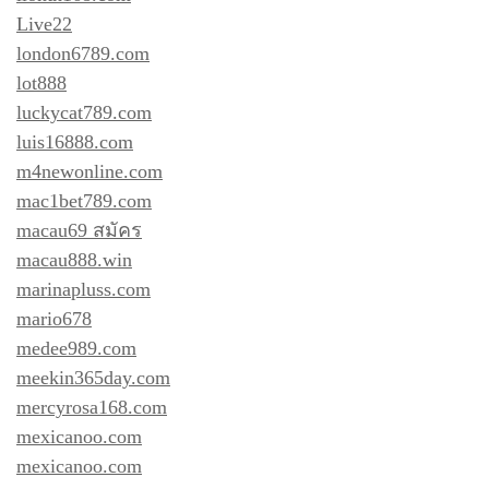
Live22
london6789.com
lot888
luckycat789.com
luis16888.com
m4newonline.com
mac1bet789.com
macau69 สมัคร
macau888.win
marinapluss.com
mario678
medee989.com
meekin365day.com
mercyrosa168.com
mexicanoo.com
mexicanoo.com