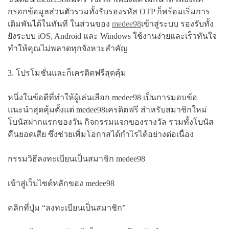
กรอกข้อมูลส่วนตัวรวมทั้งรับรองรหัส OTP ก็พร้อมเริ่มการ
เดิมพันได้ในทันที ในส่วนของ
medee98
เข้าสู่ระบบ รองรับทั้ง
ยังระบบ iOS, Android และ Windows ใช้งานง่ายและเร็วทันใจ
ทำให้คุณไม่พลาดทุกจังหวะสำคัญ
3. โปรโมชั่นและก็เครดิตฟรีสุดคุ้ม
หนึ่งในข้อดีที่ทำให้ผู้เล่นเลือก medee98 เป็นการมอบข้อ
แนะนำสุดคุ้มตั้งแต่ medee98เครดิตฟรี สำหรับสมาชิกใหม่
โบนัสฝากแรกของวัน กิจกรรมแจกของรางวัล รวมทั้งโบนัส
คืนยอดเสีย ซึ่งช่วยเพิ่มโอกาสได้กำไรได้อย่างต่อเนื่อง
กรรมวิธีลงทะเบียนเป็นสมาชิก medee98
เข้าสู่เว็บไซต์หลักของ medee98
คลิกที่ปุ่ม “ลงทะเบียนเป็นสมาชิก”