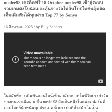
medee98 เครดิตฟรี 18 October medee98 เข้าสู่ระบบ
รวมเกมดังโบนัสเยอะลุ้นรางวัลไม่อั้นโปรโมชั่นคุ้มจัด
เต็มเดิมพันได้ทุกค่าย Top 77 by Sonya
16 สิงหาคม 2025
/
by
Billy Sanders
ในสมัยที่การเดิมพันออนไลน์เข้ามามีบทบาทในชีวิตประจำวัน
ของคนเราเพิ่มมากขึ้น medee98 ถือเป็นหนึ่งในแพลตฟอร์มที่
ตอบโจทย์นักพนันทุกประเภท ด้วยระบบที่ล้ำสมัย ไม่เป็น