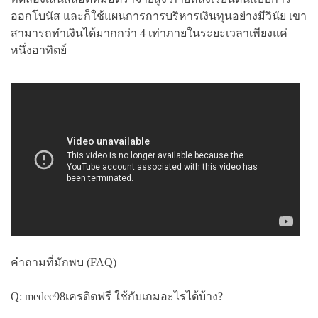
ออกโบนัส และก็ใช้แผนการการบริหารเงินทุนอย่างมีวินัย เขา
สามารถทำเงินได้มากกว่า 4 เท่าภายในระยะเวลาเพียงแค่
หนึ่งอาทิตย์
คำถามที่มักพบ (FAQ)
Q: medee98เครดิตฟรี ใช้กับเกมอะไรได้บ้าง?