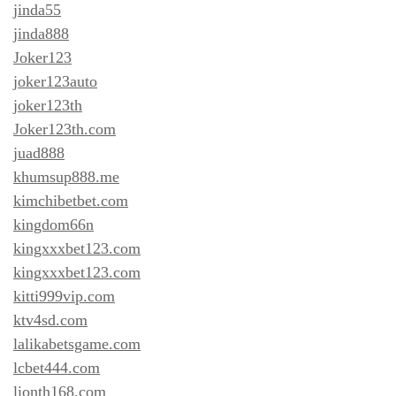
jinda55
jinda888
Joker123
joker123auto
joker123th
Joker123th.com
juad888
khumsup888.me
kimchibetbet.com
kingdom66n
kingxxxbet123.com
kingxxxbet123.com
kitti999vip.com
ktv4sd.com
lalikabetsgame.com
lcbet444.com
lionth168.com