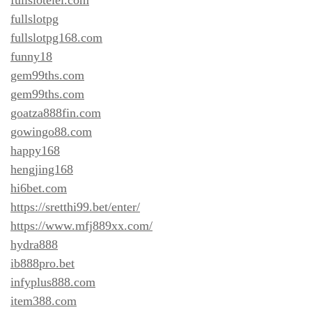
fullsloteiei.com
fullslotpg
fullslotpg168.com
funny18
gem99ths.com
gem99ths.com
goatza888fin.com
gowingo88.com
happy168
hengjing168
hi6bet.com
https://sretthi99.bet/enter/
https://www.mfj889xx.com/
hydra888
ib888pro.bet
infyplus888.com
item388.com