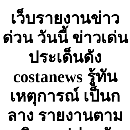
Skip
to
เว็บรายงานข่าว
content
ด่วน วันนี้ ข่าวเด่น
ประเด็นดัง
costanews รู้ทัน
เหตุการณ์ เป็นก
ลาง รายงานตาม