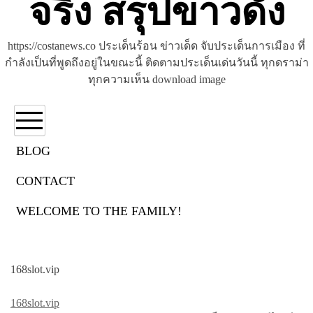
จริง สรุปข่าวดัง
https://costanews.co ประเด็นร้อน ข่าวเด็ด จับประเด็นการเมือง ที่
กำลังเป็นที่พูดถึงอยู่ในขณะนี้ ติดตามประเด็นเด่นวันนี้ ทุกดราม่า
ทุกความเห็น download image
BLOG
CONTACT
หมวดหมู่:
168slot.vip
WELCOME TO THE FAMILY!
168slot.vip
168slot.vip