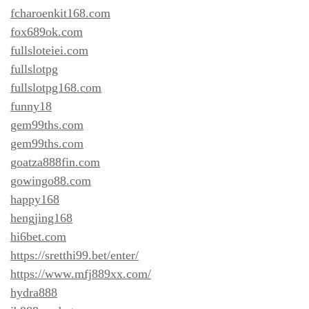
fcharoenkit168.com
fox689ok.com
fullsloteiei.com
fullslotpg
fullslotpg168.com
funny18
gem99ths.com
gem99ths.com
goatza888fin.com
gowingo88.com
happy168
hengjing168
hi6bet.com
https://sretthi99.bet/enter/
https://www.mfj889xx.com/
hydra888