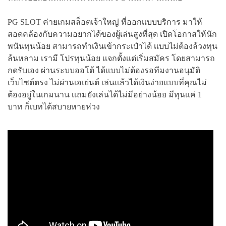
PG SLOT ค่ายเกมสล็อตเจ้าใหญ่ ที่ออกเเบบบริการ มาให้
สอดคล้องกับความอยากได้ของผู้เล่นสูงที่สุด เปิดโอกาสให้นัก
พนันทุนน้อย สามารถทำเงินเข้ากระเป๋าได้ เเบบไม่ต้องล้วงทุน
ล้นหลาม เรามี โปรทุนน้อย เเจกตั้งเเต่เริ่มสมัคร โดยสามารถ
กดรับเอง ผ่านระบบออโต้ ได้เเบบไม่ต้องรอทีมงานอนุมัติ
เว็บไซต์ตรง ไม่ผ่านเอเย่นต์ เล่นแล้วได้เงินง่ายแบบที่คุณไม่
ต้องอยู่ในเกมนาน เเถมยังเล่นได้ไม่มีอย่างน้อย มีทุนเเค่ 1
บาท ก็เบทได้สบายหายห่วง