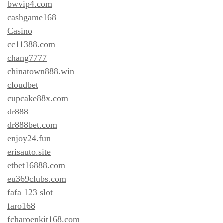
bwvip4.com
cashgame168
Casino
cc11388.com
chang7777
chinatown888.win
cloudbet
cupcake88x.com
dr888
dr888bet.com
enjoy24.fun
erisauto.site
etbet16888.com
eu369clubs.com
fafa 123 slot
faro168
fcharoenkit168.com