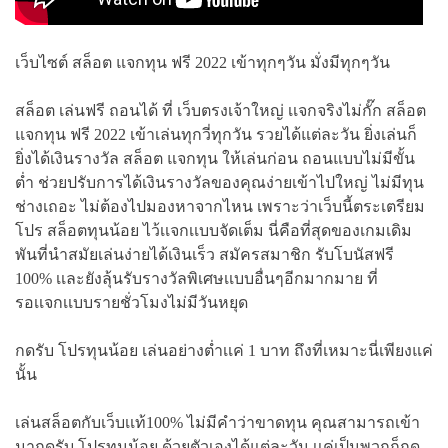
เว็บไซต์ สล็อต แจกทุน ฟรี 2022 เข้าทุกๆวัน มั่งมีทุกๆวัน
สล็อต เล่นฟรี ถอนได้ ที่ เว็บตรงเจ้าใหญ่ เเจกจริงไม่กั๊ก สล็อต
แจกทุน ฟรี 2022 เข้าเล่นทุกวี่ทุกวัน รวยได้แต่ละวัน ยิ่งเล่นก็
ยิ่งได้เงินรางวัล สล็อต แจกทุน ให้เล่นก่อน ถอนแบบไม่มีขั้น
ต่ำ ช่วยปรับการได้เงินรางวัลของคุณง่ายเข้าไปใหญ่ ไม่มีทุน
ช่างเถอะ ไม่ต้องไปมองหาจากไหน เพราะว่าเว็บนี้ตระเตรียม
โปร สล็อตทุนน้อย ไว้เเจกเเบบจัดเต็ม นี่คือที่สุดของเกมเดิม
พันที่นำสมัยเล่นง่ายได้เงินเร็ว สมัครสมาชิก รับโบนัสฟรี
100% เเละยังลุ้นรับรางวัลพิเศษเเบบอื่นๆอีกมากมาย ที่
รอเเจกเเบบรายชั่วโมงไม่มีวันหยุด
กดรับ โปรทุนน้อย เล่นอย่างต่ำเเค่ 1 บาท ถึงที่เหมาะนี่เพียงแค่
นั้น
เล่นสล็อตกับเว็บเเท้100% ไม่มีคำว่าขาดทุน คุณสามารถเข้า
มากดรับ โปรทุนน้อย ด้วยตัวเองได้แต่ละวัน เเค่เป็นพวกก็กด