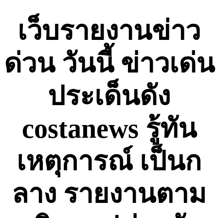
Skip
to
เว็บรายงานข่าว
content
ด่วน วันนี้ ข่าวเด่น
ประเด็นดัง
costanews รู้ทัน
เหตุการณ์ เป็นก
ลาง รายงานตาม