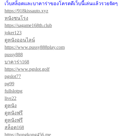
เว็บสล็อตและบาคาร่าของโครตดีเว็บนี้เล่นแล้วรวยจัดๆ
https://918kissauto.xyz
หนังชนโรง
https://sagame168th.club
joker123
ดูหนังออนไลน์
https://www.pussy888play.com
pussy888
บาคาร่า168
https://www.pgslot.golf
pgslot77
pg99
fullslotpg
live22
ดูหนัง
ดูหนังฟรี
ดูหนังฟรี
สล็อต168
https://hongkong456.me