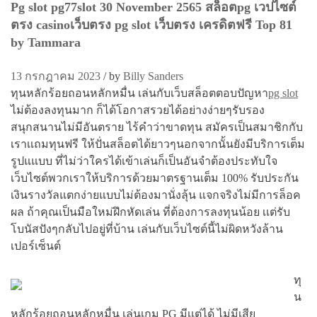
Pg slot pg77slot 30 November 2565 สล็อตpg เวปไซต์
ตรง casinoเว็บตรง pg slot เว็บตรง เครดิตฟรี Top 81
by Tammara
13 กรกฎาคม 2023
/
by
Billy Sanders
ทุนหลักร้อยถอนหลักหมื่น เล่นกับเว็บสล็อตตอบปัญหา
pg slot
ไม่ต้องลงทุนมาก ก็ได้โอกาสรวยได้อย่างง่ายๆรับรอง
สนุกสนานไม่มีอันตราย ไร้คำว่าขาดทุน สมัครเป็นสมาชิกกับ
เราเเถมทุนฟรี ให้ปั่นสล็อตได้ยาวๆนอกจากนั้นยังมีบริการเต็ม
รูปแแบบ ที่ไม่ว่าใครได้เข้าเล่นก็เป็นอันจำต้องประทับใจ
เว็บไซต์พวกเราให้บริการด้วยมาตรฐานเต็ม 100% รับประกัน
เงินรางวัลแตกง่ายแบบไม่ต้องมานั่งลุ้น แจกจริงไม่มีการล็อค
ผล ถ้าคุณเป็นมือใหม่ฝึกหัดเล่น ที่ต้องการลงทุนน้อย เเต่รับ
โบนัสปังๆกลับไปอยู่ที่บ้าน เล่นกับเว็บไซต์นี้ไม่ผิดหวังล้าน
เปอร์เซ็นต์
ทุ
น
หลักร้อยถอนหลักหมื่น เล่นเกม PG มีเเต่ได้ ไม่มีเสีย