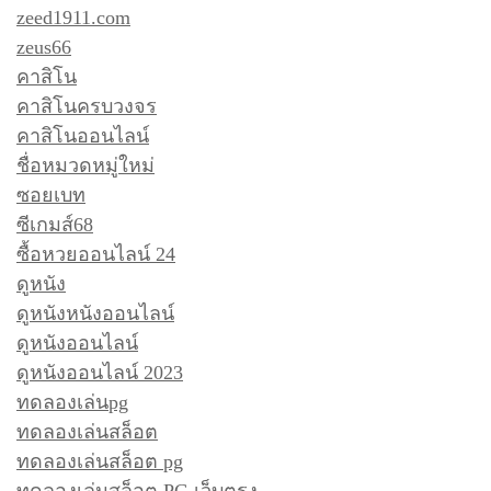
zeed1911.com
zeus66
คาสิโน
คาสิโนครบวงจร
คาสิโนออนไลน์
ชื่อหมวดหมู่ใหม่
ซอยเบท
ซีเกมส์68
ซื้อหวยออนไลน์ 24
ดูหนัง
ดูหนังหนังออนไลน์
ดูหนังออนไลน์
ดูหนังออนไลน์ 2023
ทดลองเล่นpg
ทดลองเล่นสล็อต
ทดลองเล่นสล็อต pg