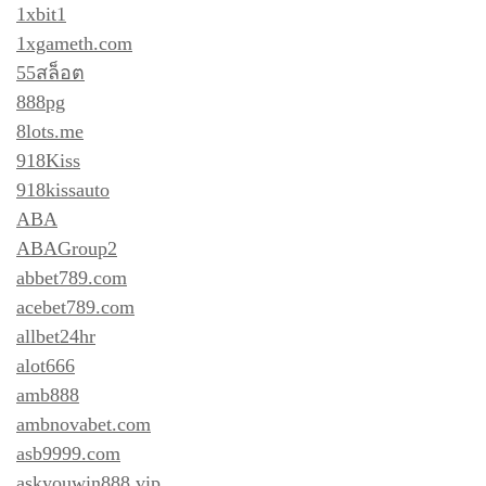
1xbit1
1xgameth.com
55สล็อต
888pg
8lots.me
918Kiss
918kissauto
ABA
ABAGroup2
abbet789.com
acebet789.com
allbet24hr
alot666
amb888
ambnovabet.com
asb9999.com
askyouwin888 vip