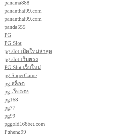
panama888
pananthai99.com
pananthai99.com
panda555
PG
PG Slot
pg slot เปิดใหม่ล่าสุด
pg slot เว็บตรง
PG Slot เว็บใหม่
pg SuperGame
pg สล็อต
pg เว็บตรง
pg168
pg77
pg99
pggold168bet.com
Pgheng99