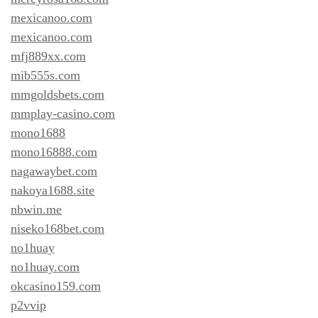
mexicanoo.com
mexicanoo.com
mfj889xx.com
mib555s.com
mmgoldsbets.com
mmplay-casino.com
mono1688
mono16888.com
nagawaybet.com
nakoya1688.site
nbwin.me
niseko168bet.com
no1huay
no1huay.com
okcasino159.com
p2vvip