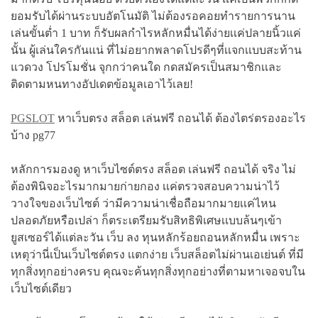
ยอมรับได้ผ่านระบบอัตโนมัติ ไม่ต้องรอคอยทำรายการนาน
เล่นขั้นต่ำ 1 บาท ก็รับผลกำไรหลักหมื่นได้ง่ายเเค่ปลายนิ้วแค่
นั้น ผู้เล่นใครกันแน่ ที่ไม่อยากพลาดโปรดีๆที่เเจกเเบบสะท้าน
แวดวง โปรโมชั่น จุกกว่าคนใด กดสมัครเป็นสมาชิกเเละ
ติดตามหนทางอัปเดตข้อมูลเอาไว้เลย!
PGSLOT
หาเว็บตรง สล็อต เล่นฟรี ถอนได้ ต้องไตร่ตรองอะไร
บ้าง pg77
หลักการมองดู หาเว็บไซต์ตรง สล็อต เล่นฟรี ถอนได้ จริง ไม่
ต้องพินิจอะไรมากมายก่ายกอง เเค่ตรวจสอบความน่าไว้
วางใจของเว็บไซต์ ว่ามีความน่าเชื่อถือมากมายเเค่ไหน
ปลอดภัยหรือเปล่า ก็ตระเตรียมรับสิทธิพิเศษเเบบล้นๆเข้า
ยูสเซอร์ได้แต่ละวัน เว็บ ลง ทุนหลักร้อยถอนหลักหมื่น เพราะ
เหตุว่านี่เป็นเว็บไซต์ตรง เเตกง่าย เว็บสล็อตไม่ผ่านเอเย่นต์ ที่มี
ทุกสิ่งทุกอย่างครบ คุณจะค้นทุกสิ่งทุกอย่างที่ตามหาเจอจบใน
เว็บไซต์เดียว