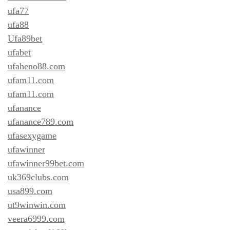
ufa77
ufa88
Ufa89bet
ufabet
ufaheno88.com
ufam11.com
ufam11.com
ufanance
ufanance789.com
ufasexygame
ufawinner
ufawinner99bet.com
uk369clubs.com
usa899.com
ut9winwin.com
veera6999.com