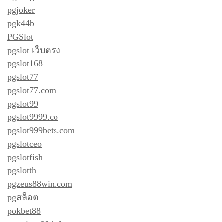
pgjoker
pgk44b
PGSlot
pgslot เว็บตรง
pgslot168
pgslot77
pgslot77.com
pgslot99
pgslot9999.co
pgslot999bets.com
pgslotceo
pgslotfish
pgslotth
pgzeus88win.com
pgสล็อต
pokbet88