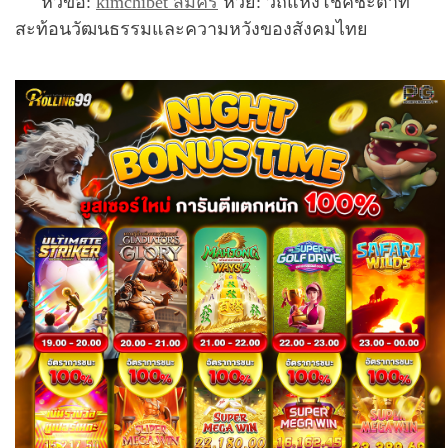
หัวข้อ:
kimchibet สมัคร
หวย: วิถีแห่งโชคชะตาที่
สะท้อนวัฒนธรรมและความหวังของสังคมไทย