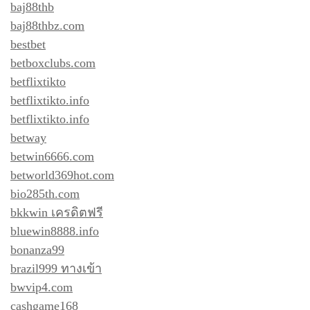
baj88thb
baj88thbz.com
bestbet
betboxclubs.com
betflixtikto
betflixtikto.info
betflixtikto.info
betway
betwin6666.com
betworld369hot.com
bio285th.com
bkkwin เครดิตฟรี
bluewin8888.info
bonanza99
brazil999 ทางเข้า
bwvip4.com
cashgame168