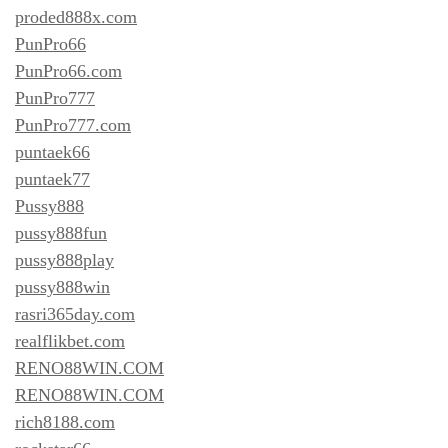
proded888x.com
PunPro66
PunPro66.com
PunPro777
PunPro777.com
puntaek66
puntaek77
Pussy888
pussy888fun
pussy888play
pussy888win
rasri365day.com
realflikbet.com
RENO88WIN.COM
RENO88WIN.COM
rich8188.com