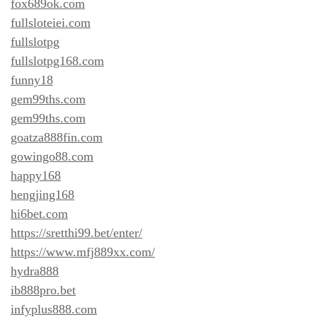
fox689ok.com
fullsloteiei.com
fullslotpg
fullslotpg168.com
funny18
gem99ths.com
gem99ths.com
goatza888fin.com
gowingo88.com
happy168
hengjing168
hi6bet.com
https://sretthi99.bet/enter/
https://www.mfj889xx.com/
hydra888
ib888pro.bet
infyplus888.com