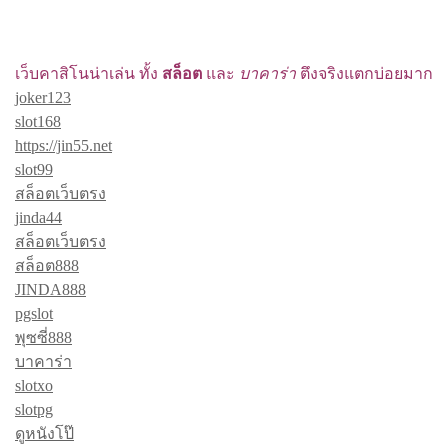
เว็บคาสิโนน่าเล่น ทั้ง
สล็อต
และ
บาคาร่า
ตึงจริงแตกบ่อยมาก
joker123
slot168
https://jin55.net
slot99
สล็อตเว็บตรง
jinda44
สล็อตเว็บตรง
สล็อต888
JINDA888
pgslot
พุซซี่888
บาคาร่า
slotxo
slotpg
ดูหนังโป๊