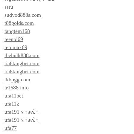
ssru
sudyod888s.com
t88golds.com
tangtem168
teenoi69
temmax69
thehulk888.com
tia8kingbet.com
tia8kingbet.com
tkbpgg.com
tr1688.info
ufa11bet
ufa11k
ufa191 ทางเข้า
ufa191 ทางเข้า
ufa77