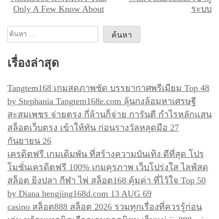
น
Only A Few Know About
ระบบ
ะ
แ
ค้นหา
น
สำหรับ:
ว
เรื่องล่าสุด
เ
Tangtem168 เกมสดภาพชัด บรรยากาศพรีเมียม Top 48
รื่
by Stephania Tangtem168e.com ลุ้นกงล้อมหาเศรษฐี
อ
สะสมเพชร จ่ายตรง กี่ล้านก็จ่าย การันตี กำไรหลักแสน
ง
สล็อตเว็บตรง เข้าให้ทัน ก่อนรางวัลหลุดมือ 27
กันยายน 26
เครดิตฟรี เกมเดิมพัน ที่สร้างความบันเทิง ดีที่สุด โปร
โมชั่นเครดิตฟรี 100% เกมคุรภาพ เว็บโปร่งใส ไลฟ์สด
สล็อต ยิงปลา กีฬา ไพ่ สล็อต168 คุ้มค่า ที่ไว้ใจ Top 50
by Diana hengjing168d.com 13 AUG 69
casino สล็อต888 สล็อต 2026 รวมทุกเรื่องที่ควรรู้ก่อน