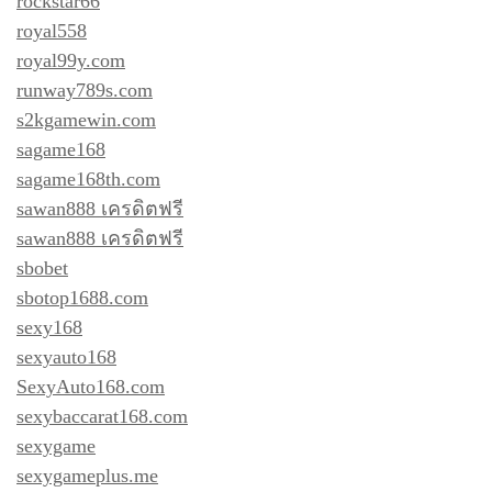
rockstar66
royal558
royal99y.com
runway789s.com
s2kgamewin.com
sagame168
sagame168th.com
sawan888 เครดิตฟรี
sawan888 เครดิตฟรี
sbobet
sbotop1688.com
sexy168
sexyauto168
SexyAuto168.com
sexybaccarat168.com
sexygame
sexygameplus.me