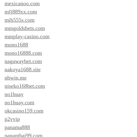
mexicanoo.com
mfj889xx.com
mib555s.com
mmgoldsbets.com
mmplay-casino.com
mono1688
mono16888.com
nagawaybet.com
nakoya1688.site
nbwin.me
niseko168bet.com
no1huay
no1huay.com
okcasino159.com
p2vvip
panama888
pananthai99.com