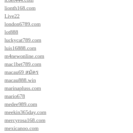
lionth168.com
Live22
london6789.com
lot888
luckycat789.com
luis16888.com
m4newonline.com
mac1bet789.com
macau69 สมัคร
macau888.win
marinapluss.com
mario678
medee989.com
meekin365day.com
mercyrosa168.com
mexicanoo.com