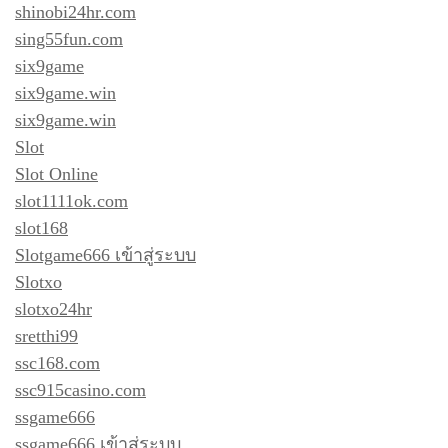
shinobi24hr.com
sing55fun.com
six9game
six9game.win
six9game.win
Slot
Slot Online
slot1111ok.com
slot168
Slotgame666 เข้าสู่ระบบ
Slotxo
slotxo24hr
sretthi99
ssc168.com
ssc915casino.com
ssgame666
ssgame666 เข้าสู่ระบบ