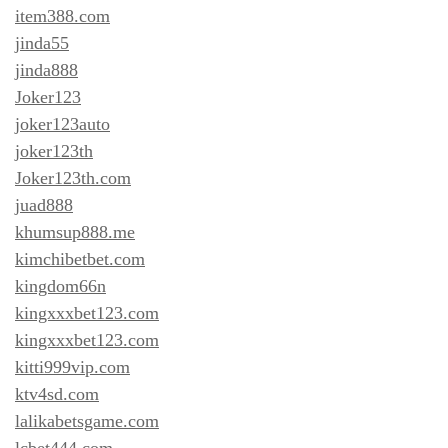
item388.com
jinda55
jinda888
Joker123
joker123auto
joker123th
Joker123th.com
juad888
khumsup888.me
kimchibetbet.com
kingdom66n
kingxxxbet123.com
kingxxxbet123.com
kitti999vip.com
ktv4sd.com
lalikabetsgame.com
lcbet444.com