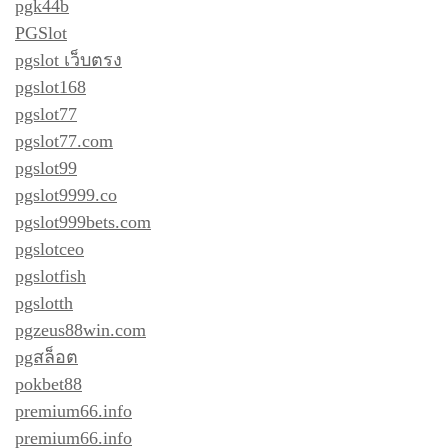
pgk44b
PGSlot
pgslot เว็บตรง
pgslot168
pgslot77
pgslot77.com
pgslot99
pgslot9999.co
pgslot999bets.com
pgslotceo
pgslotfish
pgslotth
pgzeus88win.com
pgสล็อต
pokbet88
premium66.info
premium66.info