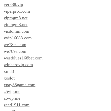
ver888.vip
viperpro1.com
vipmgm8.net
vipmgm8.net
visdomm.com
vvip16688.com
we789s.com
we789s.com
westbluez168bet.com
winherovip.com
xin88
xoslot
xpay88game.com
z5vip.me
z5vip.me
zeed1911.com