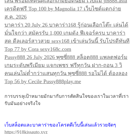
เล่น พร้อมเทคนิคเลือกเกมยอดนิยม เว็บแม่ jin888.asia
เครดิตฟรี Top 100 by Magnolia 17 เว็บไซต์แตกง่าย
ส.ค. 2026
บาคาร่า 20 July 26 บาคาร่า168 รู้ก่อนเลือกโต๊ะ เล่นได้
มั่นใจกว่า สมัครรับ 1,000 เกมดัง ฟีเจอร์ครบ บาคาร่า
สด ดีลเลอร์สาวสวย sexy168 เข้าเล่นวันนี้ รับโปรดีทันที
Top 77 by Cora sexy168c.com
Pussy888 26 July 2026 พุซซี่888 สล็อต888 แพลตฟอร์ม
เกมระดับพรีเมียม แจกเพชร ฟรีทุกวัน ฝาก-ถอน 3 วิ
คนเล่นไม่ต่ำกว่าแสนทุกวัน พุซซี่888 รอไม่ได้ ต้องลอง
Top 56 by Cecile Pussy888play.me
การบรรลุเป้าหมายมักมากับการตัดสินใจของเราในเวลาที่เรา
รับมันอย่างจริงใจ
เว็บสล็อตและบาคาร่าของโครตดีเว็บนี้เล่นแล้วรวยจัดๆ
https://918kissauto.xyz