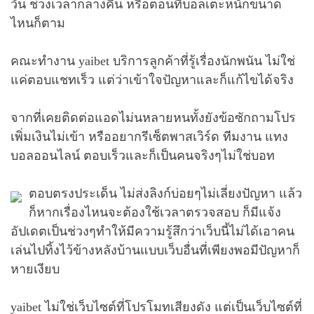
วัน ช่วงเวลากลางคืน หรือตอนที่บอลเตะหนักขนาด
ไหนก็ตาม
คณะทำงาน yaibet บริการลูกค้าที่รู้เรื่องนักพนัน ไม่ใช่
แค่ตอบแชทเร็ว แต่ว่าเข้าใจปัญหาและก็แก้ไขได้จริง
จากที่เคยติดต่อแอดไม่นหลายหนทั้งยังข้อซักถามโปร
เพิ่มเงินไม่เข้า หรืออยากรีเซ็ตพาสเวิร์ด ทีมงาน แทง
บอลออนไลน์ ตอบเร็วและก็เป็นคนจริงๆไม่ใช่บอท
ตอบตรงประเด็น ไม่ส่งลิงก์บ่อยๆไม่เลี่ยงปัญหา แล้ว
ก็หากเรื่องไหนจะต้องใช้เวลาตรวจสอบ ก็มีแจ้ง
อัปเดตเป็นช่วงๆทำให้มีความรู้สึกว่าเว็บนี้ไม่ได้เอาคน
เล่นไปทิ้งไว้ข้างหลังบ้านแบบเว็บอื่นที่เพียงพอมีปัญหาก็
หายเงียบ
yaibet ไม่ใช่เว็บไซต์ที่โปรโมทเสียงดัง แต่เป็นเว็บไซต์ที่