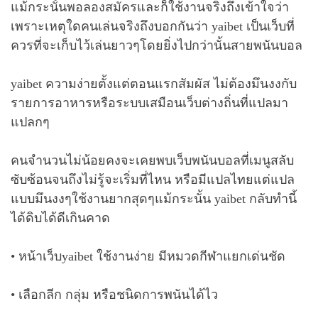
แม้กระนั้นพอลองสมัครและก็ใช้งานจริงถึงเข้าใจว่า
เพราะเหตุใดคนเล่นจริงถึงบอกกันว่า yaibet เป็นเว็บที่
ควรที่จะเก็บไว้เล่นยาวๆโดยยิ่งไปกว่านั้นสายพนันบอล
yaibet ความง่ายตั้งแต่ตอนแรกสัมผัส ไม่ต้องมึนงงกับ
รายการอาหารหรือระบบเสมือนเว็บต่างถิ่นที่แปลมา
แปลกๆ
คนจำนวนไม่น้อยคงจะเคยพบเว็บพนันบอลที่เมนูสลับ
ซับซ้อนจนถึงไม่รู้จะเริ่มที่ไหน หรือมีแปลไทยแต่แปล
แบบมึนงงๆใช้งานยากสุดๆแม้กระนั้น yaibet กลับทำนี้
ได้ดิบได้ดีเกินคาด
• หน้าเว็บyaibet ใช้งานง่าย มีหมวดกีฬาแยกเด่นชัด
• เลือกลีก กลุ่ม หรือชนิดการพนันได้ไว