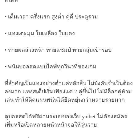
• เต็มเวลา ครึ่งแรก สูงต่ำ คู่คี่ ประตูรวม
• แทงเตะมุม ใบเหลือง ใบแดง
• ทายผลล่วงหน้า ทายแชมป์ ทายกลุ่มเข้ารอบ
• พนันบอลสดแบบไลฟ์ทุกวินาทีของเกม
ที่สำคัญเป็นแทงอย่างต่ำแค่หลักสิบ ไม่บังคับจำเป็นต้อง
ลงมาก แทงสเต็ปเริ่มเพียงแค่ 2 คู่ขึ้นไป ไม่มีล็อกคู่ห้าม
เล่น ทำให้คิดแผนพนันได้ยืดหยุ่นกว่าหลายรายมาก
ดูบอลสดได้ฟรีผ่านระบบของเว็บ yaibet ไม่ต้องสมัคร
เพิ่มหรือเปิดหลายหน้าหน้าจอให้วุ่นวาย