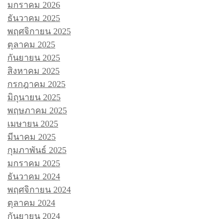
มกราคม 2026
ธันวาคม 2025
พฤศจิกายน 2025
ตุลาคม 2025
กันยายน 2025
สิงหาคม 2025
กรกฎาคม 2025
มิถุนายน 2025
พฤษภาคม 2025
เมษายน 2025
มีนาคม 2025
กุมภาพันธ์ 2025
มกราคม 2025
ธันวาคม 2024
พฤศจิกายน 2024
ตุลาคม 2024
กันยายน 2024