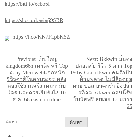
https://bitt.to/xcbo6l
https://shorturl.asia/j9SBR
https://t.co/KN7JCpbKSZ
แ
Previous:
เว็บใหญ่
Next:
Bkkwin มั่นคง
kingdom66n เครดิตฟรี Top
ปลอดภัย รีวิว 5 ดาว Top
น
53 by Meri webแจกหนัก
19 by Gia bkkwin คนรักปั่น
ะ
รีวิวคาสิโนครบวงจร หลัง
ห้ามพลาด ไม่มีล็อคยูส
ลองใช้งานจริง เหมาะกับ
หวย บอล บาคาร่า ยิงปลา
แ
ใคร และควรเริ่มยังไง 10
สล็อต bkkwin ตอนนี้รับ
น
ธ.ค. 68 casino online
โบนัสฟรี ลุยเลย 12 มกรา
ว
25
เ
ค้นหา
รื่
สำหรับ:
อ