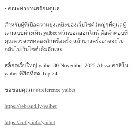
• คณะทำงานพร้อมดูแล
สำหรับผู้ที่เบื่อความยุ่งเหยิงของเว็บไซต์ใหญ่ๆที่ดูแลผู้
เล่นแบบห่างเหิน yaibet พนันบอลออนไลน์ คือคำตอบที่
คุณควรจะทดลองสักหนึ่งครั้ง แล้วบางครั้งอาจจะไม่
กลับไปเว็บไซต์เดิมอีกเลย
สล็อตเว็บใหญ่ yaibet 30 November 2025 Alissa คาสิโน
yaibet ที่ฮิตที่สุด Top 24
ขอขอบคุณมากreference
yaibet
https://rebrand.ly/yaibet
https://cutly.info/yaibet