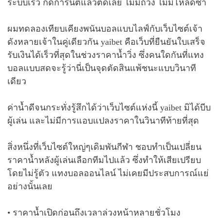
ระบบเร็ว กดการันตีแล้วติดเลย ไม่มีถ่วง ไม่มีโหลดซ้ำ
ผมทดลองเทียบเคียงพนันบอลแบบไลฟ์กับเว็บไซต์เจ้า
ดังหลายเจ้าในคู่เดียวกัน yaibet คือเว็บที่ยืนยันใบเสร็จ
รับเงินได้เร็วที่สุดในช่วงราคาน้ำวิ่ง ซึ่งคนใดกันที่แทง
บอลแบบสดจะรู้ว่านี่เป็นจุดตัดสินแพ้ชนะแบบวินาที
เดียว
ค่าน้ำดีจนกระทั่งรู้สึกได้ว่าเว็บไซต์แห่งนี้ yaibet มิได้บีบ
ผู้เล่น และไม่มีการแอบแปลงราคาในวินาทีท้ายที่สุด
สิ่งหนึ่งที่เว็บไซต์ใหญ่ๆเดิมพันกีฬา ชอบทำเป็นเปลี่ยน
ราคาน้ำหลังผู้เล่นเลือกทีมไปแล้ว ซึ่งทำให้เสียเปรียบ
โดยไม่รู้ตัว แทงบอลออนไลน์ ไม่เคยมีประสบการณ์แย่
อย่างนั้นเลย
• ราคาน้ำเปิดก่อนถึงเวลาล่วงหน้าหลายชั่วโมง