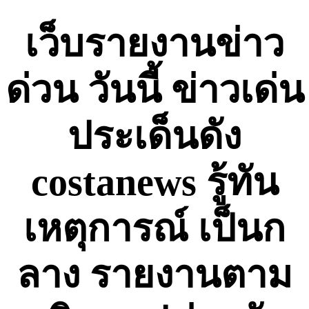
Skip
to
เว็บรายงานข่าว
content
ด่วน วันนี้ ข่าวเด่น
ประเด็นดัง
costanews รู้ทัน
เหตุการณ์ เป็นก
ลาง รายงานตาม