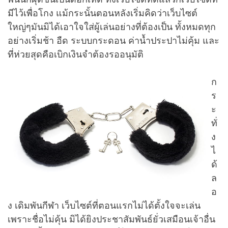
มีไว้เพื่อโกง แม้กระนั้นตอนหลังเริ่มคิดว่าเว็บไซต์
ใหญ่ๆมันมิได้เอาใจใส่ผู้เล่นอย่างที่ต้องเป็น ทั้งหมดทุก
อย่างเริ่มช้า อืด ระบบกระดอน ค่าน้ำประปาไม่คุ้ม และ
ที่ห่วยสุดคือเบิกเงินจำต้องรออนุมัติ
ก
ร
ะ
ทั่
ง
ไ
ด้
ล
อ
ง เดิมพันกีฬา เว็บไซต์ที่ตอนแรกไม่ได้ตั้งใจจะเล่น
เพราะชื่อไม่คุ้น มิได้ยิงประชาสัมพันธ์ยั่วเสมือนเจ้าอื่น