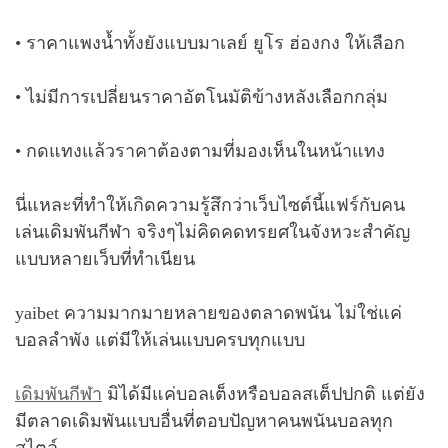
• ราคาแพงน้ำทั้งยังแบบมาเลย์ ยูโร ฮ่องกง ให้เลือก
• ไม่มีการเปลี่ยนราคาอัตโนมัติข้างหลังเลือกกลุ่ม
• กดแทงแล้วราคาต้องตามที่มองเห็นในหน้าแทง
นี่แหละที่ทำให้เกิดความรู้สึกว่าเว็บไซต์นี้แฟร์กับคน
เล่นเดิมพันกีฬา จริงๆไม่คิดคดทรยศในจังหวะสำคัญ
แบบหลายเว็บที่ทำเนียน
yaibet ความมากมายหลายของตลาดพนัน ไม่ใช่แค่
บอลลำพัง แต่มีให้เล่นแบบครบทุกแบบ
เดิมพันกีฬา
มิได้มีแค่บอลเต็งหรือบอลสเต็ปปกติ แต่ยัง
มีตลาดเดิมพันแบบอื่นที่ตอบปัญหาคนพนันบอลทุก
สไตล์