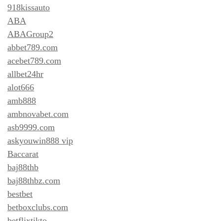
918kissauto
ABA
ABAGroup2
abbet789.com
acebet789.com
allbet24hr
alot666
amb888
ambnovabet.com
asb9999.com
askyouwin888 vip
Baccarat
baj88thb
baj88thbz.com
bestbet
betboxclubs.com
betflixtikto