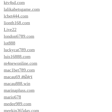
ktv4sd.com
lalikabetsgame.com
lcbet444.com
lionth168.com
Live22
london6789.com
lot888
luckycat789.com
luis16888.com
m4newonline.com
mac1bet789.com
macau69 สมัคร
macau888.win
marinapluss.com
mario678
medee989.com
meekin365day.com