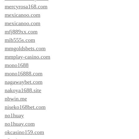
mercyrosa168.com
mexicanoo.com
mexicanoo.com
mfj889xx.com
mib555s.com
mmgoldsbets.com
mmplay-casino.com
mono1688
mono16888.com
nagawaybet.com
nakoya1688.site
nbwin.me
niseko168bet.com
no1huay
no1huay.com
okcasino159.com