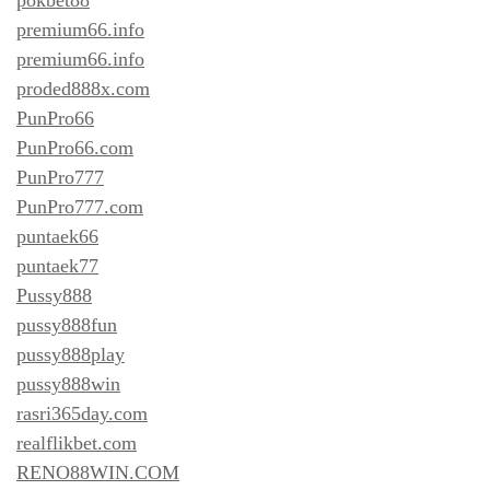
premium66.info
premium66.info
proded888x.com
PunPro66
PunPro66.com
PunPro777
PunPro777.com
puntaek66
puntaek77
Pussy888
pussy888fun
pussy888play
pussy888win
rasri365day.com
realflikbet.com
RENO88WIN.COM