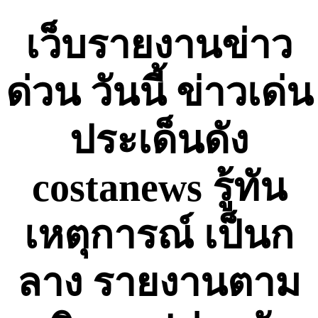
Skip
to
เว็บรายงานข่าว
content
ด่วน วันนี้ ข่าวเด่น
ประเด็นดัง
costanews รู้ทัน
เหตุการณ์ เป็นก
ลาง รายงานตาม