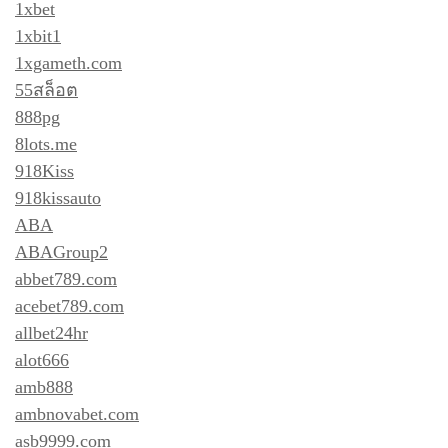
1xbet
1xbit1
1xgameth.com
55สล็อต
888pg
8lots.me
918Kiss
918kissauto
ABA
ABAGroup2
abbet789.com
acebet789.com
allbet24hr
alot666
amb888
ambnovabet.com
asb9999.com