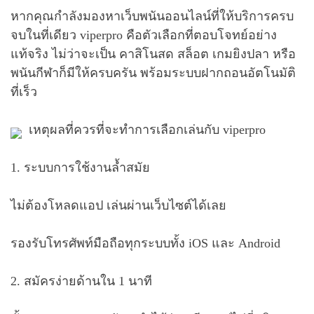
หากคุณกำลังมองหาเว็บพนันออนไลน์ที่ให้บริการครบ
จบในที่เดียว viperpro คือตัวเลือกที่ตอบโจทย์อย่าง
แท้จริง ไม่ว่าจะเป็น คาสิโนสด สล็อต เกมยิงปลา หรือ
พนันกีฬาก็มีให้ครบครัน พร้อมระบบฝากถอนอัตโนมัติ
ที่เร็ว
เหตุผลที่ควรที่จะทำการเลือกเล่นกับ viperpro
1. ระบบการใช้งานล้ำสมัย
ไม่ต้องโหลดแอป เล่นผ่านเว็บไซต์ได้เลย
รองรับโทรศัพท์มือถือทุกระบบทั้ง iOS และ Android
2. สมัครง่ายด้านใน 1 นาที