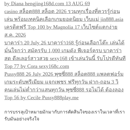
by Diana hengjing168d.com 13 AUG 69
casino สล็อต888 สล็อต 2026 รวมทุกเรื่องที่ควรรู้ก่อน
เล่น พร้อมเทคนิคเลือกเกมยอดนิยม เว็บแม่ jin888.asia
เครดิตฟรี Top 100 by Magnolia 17 เว็บไซต์แตกง่าย
ส.ค. 2026
บาคาร่า 20 July 26 บาคาร่า168 รู้ก่อนเลือกโต๊ะ เล่นได้
มั่นใจกว่า สมัครรับ 1,000 เกมดัง ฟีเจอร์ครบ บาคาร่า
สด ดีลเลอร์สาวสวย sexy168 เข้าเล่นวันนี้ รับโปรดีทันที
Top 77 by Cora sexy168c.com
Pussy888 26 July 2026 พุซซี่888 สล็อต888 แพลตฟอร์ม
เกมระดับพรีเมียม แจกเพชร ฟรีทุกวัน ฝาก-ถอน 3 วิ
คนเล่นไม่ต่ำกว่าแสนทุกวัน พุซซี่888 รอไม่ได้ ต้องลอง
Top 56 by Cecile Pussy888play.me
การบรรลุเป้าหมายมักมากับการตัดสินใจของเราในเวลาที่เรา
รับมันอย่างจริงใจ