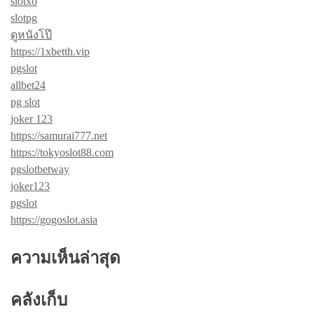
slotxo
slotpg
ดูหนังโป๊
https://1xbetth.vip
pgslot
allbet24
pg slot
joker 123
https://samurai777.net
https://tokyoslot88.com
pgslotbetway
joker123
pgslot
https://gogoslot.asia
ความเห็นล่าสุด
คลังเก็บ