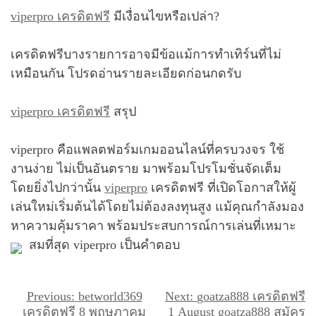
viperpro เครดิตฟรี
มีเงื่อนไขหรือเปล่า?
เครดิตฟรีบางรายการอาจมีข้อแม้การทำเทิร์นที่ไม่
เหมือนกัน โปรดอ่านรายละเอียดก่อนกดรับ
viperpro เครดิตฟรี
สรุป
viperpro คือแพลตฟอร์มเกมออนไลน์ที่ครบวงจร ใช้
งานง่าย ไม่เป็นอันตราย มาพร้อมโปรโมชั่นจัดเต็ม
โดยยิ่งไปกว่านั้น
viperpro
เครดิตฟรี ที่เปิดโอกาสให้ผู้
เล่นใหม่เริ่มต้นได้โดยไม่ต้องลงทุนสูง แม้คุณกำลังมอง
หาความคุ้มราคา พร้อมประสบการณ์การเล่นที่เหมาะ
สมที่สุด viperpro เป็นคำตอบ
แ
Previous:
betworld369
Next:
goatza888 เครดิตฟรี
เครดิตฟรี 8 พฤษภาคม
1 August goatza888 สมัคร