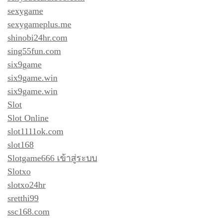
sexygame
sexygameplus.me
shinobi24hr.com
sing55fun.com
six9game
six9game.win
six9game.win
Slot
Slot Online
slot1111ok.com
slot168
Slotgame666 เข้าสู่ระบบ
Slotxo
slotxo24hr
sretthi99
ssc168.com