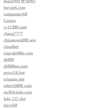
brazil999 ทางเข้า
bwvip4.com
cashgame168
Casino
cc11388.com
chang7777
chinatown888.win
cloudbet
cupcake88x.com
dr888
dr888bet.com
enjoy24.fun
erisauto.site
etbet16888.com
eu369clubs.com
fafa 123 slot
faro168