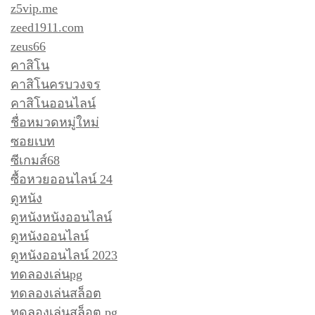
z5vip.me
zeed1911.com
zeus66
คาสิโน
คาสิโนครบวงจร
คาสิโนออนไลน์
ชื่อหมวดหมู่ใหม่
ซอยเบท
ซีเกมส์68
ซื้อหวยออนไลน์ 24
ดูหนัง
ดูหนังหนังออนไลน์
ดูหนังออนไลน์
ดูหนังออนไลน์ 2023
ทดลองเล่นpg
ทดลองเล่นสล็อต
ทดลองเล่นสล็อต pg