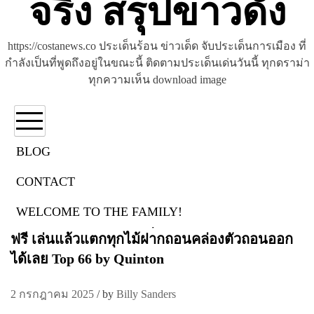
จริง สรุปข่าวดัง
https://costanews.co ประเด็นร้อน ข่าวเด็ด จับประเด็นการเมือง ที่
กำลังเป็นที่พูดถึงอยู่ในขณะนี้ ติดตามประเด็นเด่นวันนี้ ทุกดราม่า
ทุกความเห็น download image
BLOG
CONTACT
viperpro1.com
WELCOME TO THE FAMILY!
viperpro เครดิตฟรี 10 ตุลาคม viperpro เครดิต
ฟรี เล่นแล้วแตกทุกไม้ฝากถอนคล่องตัวถอนออก
ได้เลย Top 66 by Quinton
2 กรกฎาคม 2025
/
by
Billy Sanders