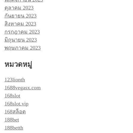
ตุลาคม 2023
กันยายน 2023
สิงหาคม 2023
กรกฎาคม 2023
มิถุนายน 2023
พฤษภาคม 2023
หมวดหมู่
123lionth
1688vegasx.com
168slot
168slot.vip
168สล็อต
188bet
188betth