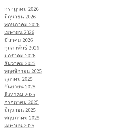
กรกฎาคม 2026
มิถุนายน 2026
พฤษภาคม 2026
เมษายน 2026
มีนาคม 2026
กุมภาพันธ์ 2026
มกราคม 2026
ธันวาคม 2025
พฤศจิกายน 2025
ตุลาคม 2025
กันยายน 2025
สิงหาคม 2025
กรกฎาคม 2025
มิถุนายน 2025
พฤษภาคม 2025
เมษายน 2025