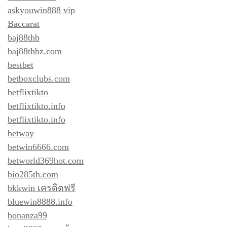
askyouwin888 vip
Baccarat
baj88thb
baj88thbz.com
bestbet
betboxclubs.com
betflixtikto
betflixtikto.info
betflixtikto.info
betway
betwin6666.com
betworld369hot.com
bio285th.com
bkkwin เครดิตฟรี
bluewin8888.info
bonanza99