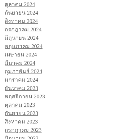
ตุลาคม 2024
กันยายน 2024
สิงหาคม 2024
กรกฎาคม 2024
มิถุนายน 2024
พฤษภาคม 2024
เมษายน 2024
มีนาคม 2024
กุมภาพันธ์ 2024
มกราคม 2024
ธันวาคม 2023
พฤศจิกายน 2023
ตุลาคม 2023
กันยายน 2023
สิงหาคม 2023
กรกฎาคม 2023
มิถุนายน 2023