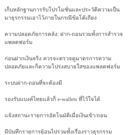
เก็บหลักฐานการรับโปรโมชั่นและประวัติความเป็น
มาธุรกรรมเอาไว้ภายในกรณีข้อโต้เถียง
ความปลอดภัยการคลัง: ฝาก-ถอนรวมทั้งการสำรวจ
แพลตฟอร์ม
ก่อนฝากเงินจริง ควรจะตรวจดูมาตรการความ
ปลอดภัยและก็ความโปร่งสบายใสของแพลตฟอร์ม
ระบบฝาก-ถอนที่จะต้องมี
รองรับแบงค์ไทยแล้วก็ e-wallets ที่ไว้ใจได้
แจ้งสถานะรายการอัตโนมัติเมื่อเงินเข้า/ถอน
มีบันทึกรายการย้อนไปรวมทั้งเรื่องราวธุรกรรม