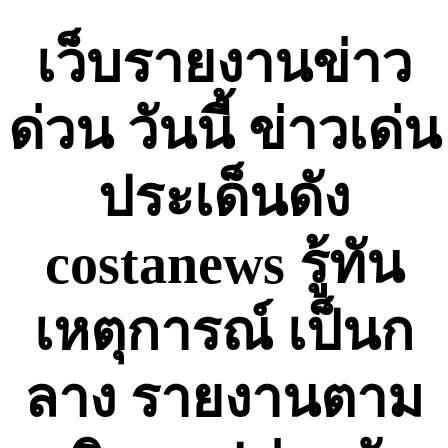
Skip
to
เว็บรายงานข่าว
content
ด่วน วันนี้ ข่าวเด่น
ประเด็นดัง
costanews รู้ทัน
เหตุการณ์ เป็นก
ลาง รายงานตาม