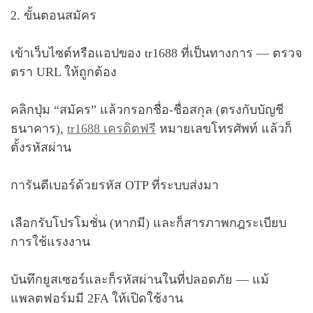
2. ขั้นตอนสมัคร
เข้าเว็บไซต์หรือแอปของ tr1688 ที่เป็นทางการ — ตรวจ
ตรา URL ให้ถูกต้อง
คลิกปุ่ม “สมัคร” แล้วกรอกชื่อ-ชื่อสกุล (ตรงกับบัญชี
ธนาคาร),
tr1688 เครดิตฟรี
หมายเลขโทรศัพท์ แล้วก็
ตั้งรหัสผ่าน
การันตีเบอร์ด้วยรหัส OTP ที่ระบบส่งมา
เลือกรับโปรโมชั่น (หากมี) และก็สารภาพกฎระเบียบ
การใช้แรงงาน
บันทึกยูสเซอร์และก็รหัสผ่านในที่ปลอดภัย — แม้
แพลตฟอร์มมี 2FA ให้เปิดใช้งาน