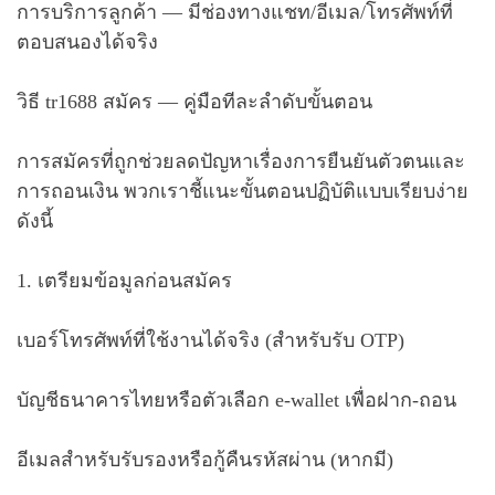
การบริการลูกค้า — มีช่องทางแชท/อีเมล/โทรศัพท์ที่
ตอบสนองได้จริง
วิธี tr1688 สมัคร — คู่มือทีละลำดับขั้นตอน
การสมัครที่ถูกช่วยลดปัญหาเรื่องการยืนยันตัวตนและ
การถอนเงิน พวกเราชี้แนะขั้นตอนปฏิบัติแบบเรียบง่าย
ดังนี้
1. เตรียมข้อมูลก่อนสมัคร
เบอร์โทรศัพท์ที่ใช้งานได้จริง (สำหรับรับ OTP)
บัญชีธนาคารไทยหรือตัวเลือก e-wallet เพื่อฝาก-ถอน
อีเมลสำหรับรับรองหรือกู้คืนรหัสผ่าน (หากมี)