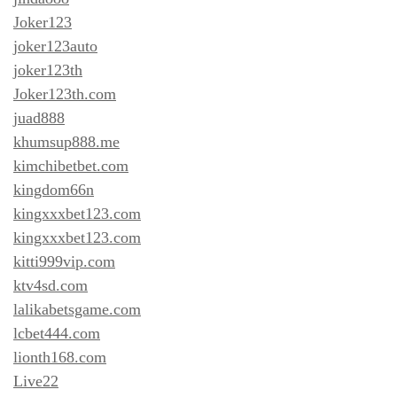
Joker123
joker123auto
joker123th
Joker123th.com
juad888
khumsup888.me
kimchibetbet.com
kingdom66n
kingxxxbet123.com
kingxxxbet123.com
kitti999vip.com
ktv4sd.com
lalikabetsgame.com
lcbet444.com
lionth168.com
Live22