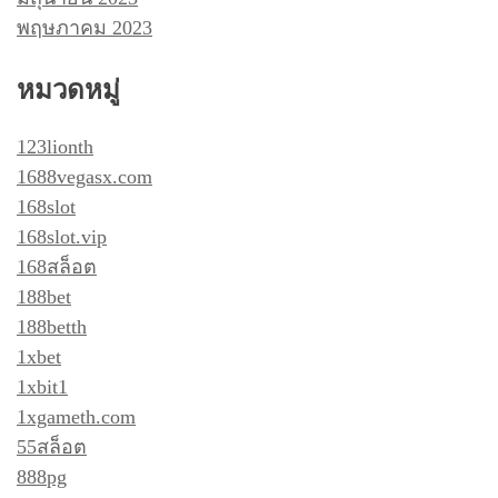
พฤษภาคม 2023
หมวดหมู่
123lionth
1688vegasx.com
168slot
168slot.vip
168สล็อต
188bet
188betth
1xbet
1xbit1
1xgameth.com
55สล็อต
888pg