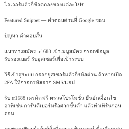
โอเวอร์แล้วก็ข้อตกลงของแต่ละโปร
Featured Snippet — คำตอบด่วนที่ Google ชอบ
ปัญหา คำตอบสั้น
แนวทางสมัคร tr1688 เข้าเมนูสมัคร กรอกข้อมูล
รับรองเบอร์ รับยูสเซอร์เพื่อเข้าระบบ
วิธีเข้าสู่ระบบ กรอกยูสเซอร์แล้วก็รหัสผ่าน ถ้าหากเปิด
2FA ให้กรอกรหัสจาก SMS/แอป
รับ
tr1688 เครดิตฟรี
ตรวจโปรโมชั่น ยืนยันเงื่อนไข
อาทิเช่น การันตีเบอร์หรือฝากขั้นต่ำ แล้วทำเทิร์นก่อน
ถอน
ภาพรวมฟีพบร์แล้วก็สิ่งที่ควรจะพิเคราะห์เมื่อเลือกเล่น