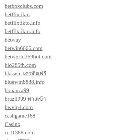
betboxclubs.com
betflixtikto
betflixtikto.info
betflixtikto.info
betway
betwin6666.com
betworld369hot.com
bio285th.com
bkkwin เครดิตฟรี
bluewin8888.info
bonanza99
brazil999 ทางเข้า
bwvip4.com
cashgame168
Casino
cc11388.com