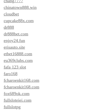
chang7777
chinatown888.win
cloudbet
cupcake88x.com
dr888
dr888bet.com
enjoy24.fun
erisauto.site
etbet16888.com
eu369clubs.com
fafa 123 slot
faro168
fcharoenkit168.com
fcharoenkit168.com
fox689ok.com
fullsloteiei.com
fullslotpg