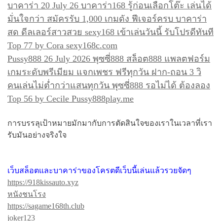
บาคาร่า 20 July 26 บาคาร่า168 รู้ก่อนเลือกโต๊ะ เล่นได้
มั่นใจกว่า สมัครรับ 1,000 เกมดัง ฟีเจอร์ครบ บาคาร่า
สด ดีลเลอร์สาวสวย sexy168 เข้าเล่นวันนี้ รับโปรดีทันที
Top 77 by Cora sexy168c.com
Pussy888 26 July 2026 พุซซี่888 สล็อต888 แพลตฟอร์ม
เกมระดับพรีเมียม แจกเพชร ฟรีทุกวัน ฝาก-ถอน 3 วิ
คนเล่นไม่ต่ำกว่าแสนทุกวัน พุซซี่888 รอไม่ได้ ต้องลอง
Top 56 by Cecile Pussy888play.me
การบรรลุเป้าหมายมักมากับการตัดสินใจของเราในเวลาที่เรา
รับมันอย่างจริงใจ
เว็บสล็อตและบาคาร่าของโครตดีเว็บนี้เล่นแล้วรวยจัดๆ
https://918kissauto.xyz
หนังชนโรง
https://sagame168th.club
joker123