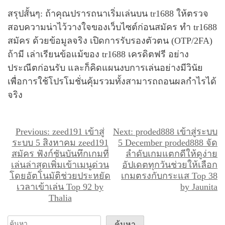
สรุปสั้นๆ: ถ้าคุณปรารถนาเริ่มเล่นบน tr1688 ให้ตรวจ
สอบความน่าไว้วางใจของเว็บไซต์ก่อนสมัคร ทำ tr1688
สมัคร ด้วยข้อมูลจริง เปิดการรับรองตัวตน (OTP/2FA)
ถ้ามี เล่าเรียนข้อแม้ของ tr1688 เครดิตฟรี อย่าง
ประณีตก่อนรับ และก็คิดแผนงบการเล่นอย่างมีวินัย
เพื่อการใช้โปรโมชั่นคุ้มรวมทั้งสามารถถอนผลกำไรได้
จริง
แ
Previous:
zeed191 เข้าสู่
Next:
proded888 เข้าสู่ระบบ
ระบบ 5 สิงหาคม zeed191
5 December proded888 จัด
น
สมัคร ฟังก์ชันบันทึกเกมที่
ลำดับเกมแตกดีให้ดูง่าย
ะ
เล่นล่าสุดเพิ่มเข้าเมนูด่วน
อัปเดตทุกวันช่วยให้เลือก
โดยอัตโนมัติช่วยประหยัด
เกมตรงกับกระแส Top 38
แ
เวลาเข้าเล่น Top 92 by
by Jaunita
น
Thalia
ว
เ
ค้นหา