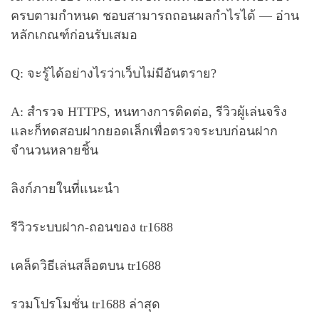
ครบตามกำหนด ชอบสามารถถอนผลกำไรได้ — อ่าน
หลักเกณฑ์ก่อนรับเสมอ
Q: จะรู้ได้อย่างไรว่าเว็บไม่มีอันตราย?
A: สำรวจ HTTPS, หนทางการติดต่อ, รีวิวผู้เล่นจริง
และก็ทดสอบฝากยอดเล็กเพื่อตรวจระบบก่อนฝาก
จำนวนหลายชิ้น
ลิงก์ภายในที่แนะนำ
รีวิวระบบฝาก-ถอนของ tr1688
เคล็ดวิธีเล่นสล็อตบน tr1688
รวมโปรโมชั่น tr1688 ล่าสุด