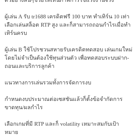
ผู้เล่น A รับ tr1688 เครดิตฟรี 100 บาท ทำเทิร์น 10 เท่า
เลือกเล่นสล็อต RTP สูง และก็สามารถถอนกำไรเมื่อทำ
เทิร์นครบ
ผู้เล่น B ใช้โปรชวนสหายรับเครดิตทดสอบ เล่นเกมใหม่
โดยไม่จำเป็นต้องใช้ทุนส่วนตัว เพื่อทดสอบระบบฝาก-
ถอนและบริการลูกค้า
แนวทางการเล่นรวมทั้งการจัดการงบ
กำหนดงบประมาณต่อเซสชันแล้วก็ตั้งข้อจำกัดการ
ขาดทุน/ผลกำไร
เลือกเกมที่มี RTP และก็ volatility เหมาะสมกับเป้า
หมาย