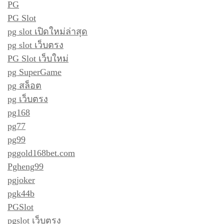
PG
PG Slot
pg slot เปิดใหม่ล่าสุด
pg slot เว็บตรง
PG Slot เว็บใหม่
pg SuperGame
pg สล็อต
pg เว็บตรง
pg168
pg77
pg99
pggold168bet.com
Pgheng99
pgjoker
pgk44b
PGSlot
pgslot เว็บตรง