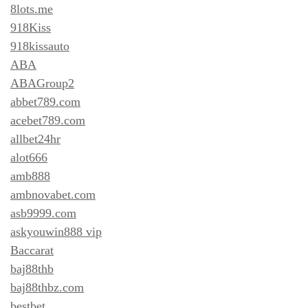
8lots.me
918Kiss
918kissauto
ABA
ABAGroup2
abbet789.com
acebet789.com
allbet24hr
alot666
amb888
ambnovabet.com
asb9999.com
askyouwin888 vip
Baccarat
baj88thb
baj88thbz.com
bestbet