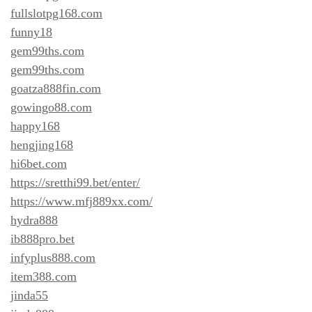
fullslotpg168.com
funny18
gem99ths.com
gem99ths.com
goatza888fin.com
gowingo88.com
happy168
hengjing168
hi6bet.com
https://sretthi99.bet/enter/
https://www.mfj889xx.com/
hydra888
ib888pro.bet
infyplus888.com
item388.com
jinda55