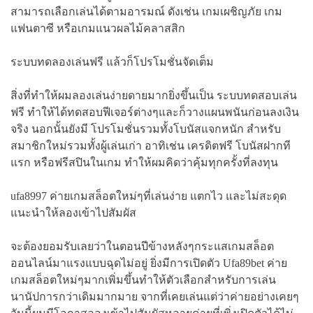
สามารถเลือกเล่นได้ตามอารมณ์ ดังเช่น เกมเผชิญภัย เกม
แฟนตาซี หรือเกมแนวผลไม้คลาสสิก
ระบบทดลองเล่นฟรี แล้วก็โปรโมชั่นจัดเต็ม
สิ่งที่ทำให้ผมลองเล่นง่ายดายมากยิ่งขึ้นเป็น ระบบทดสอบเล่น
ฟรี ทำให้ได้ทดสอบฟีเจอร์ต่างๆและก็วางแผนพนันก่อนลงเงิน
จริง นอกนั้นยังมี โปรโมชั่นรวมทั้งโบนัสแจกหนัก สำหรับ
สมาชิกใหม่รวมทั้งผู้เล่นเก่า อาทิเช่น เครดิตฟรี โบนัสฝากที
แรก หรือฟรีสปินในเกม ทำให้ผมคิดว่าคุ้มทุกครั้งที่ลงทุน
ufa8997 ค่ายเกมสล็อตใหม่ๆที่เล่นง่าย แตกไว และไม่สะดุด
แนะนำให้ลองเข้าไปสัมผัส
จะต้องยอมรับเลยว่าในตอนปีข้างหลังๆกระแสเกมสล็อต
ออนไลน์มาแรงแบบฉุดไม่อยู่ ยิ่งมีการเปิดตัว Ufa89bet ค่าย
เกมสล็อตใหม่ๆมากเพิ่มขึ้นทำให้ตัวเลือกสำหรับการเล่น
นานัปการกว่าเดิมมากมาย จากที่เคยเล่นแต่ว่าค่ายอย่างเคยๆ