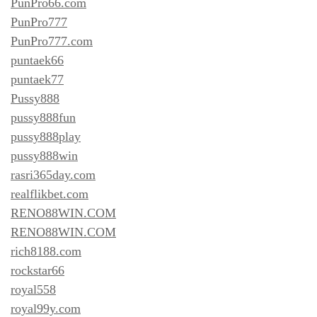
PunPro66.com
PunPro777
PunPro777.com
puntaek66
puntaek77
Pussy888
pussy888fun
pussy888play
pussy888win
rasri365day.com
realflikbet.com
RENO88WIN.COM
RENO88WIN.COM
rich8188.com
rockstar66
royal558
royal99y.com