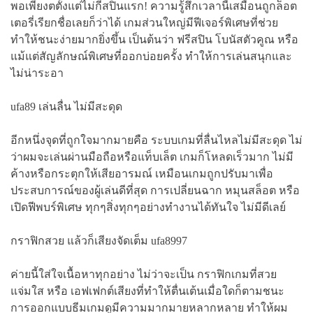
พอเพียงตตั้งแต่ไม่กี่สปินแรก! ความรู้สึกเวลานี้เสมือนถูกล็อต
เตอรี่เรียกชื่อเลยก็ว่าได้ เกมส่วนใหญ่มีฟีเจอร์พิเศษที่ช่วย
ทำให้ชนะง่ายมากยิ่งขึ้น เป็นต้นว่า ฟรีสปิน โบนัสตัวคูณ หรือ
แม้แต่สัญลักษณ์พิเศษที่ออกบ่อยครั้ง ทำให้การเล่นสนุกและ
ไม่น่าระอา
ufa89 เล่นลื่น ไม่มีสะดุด
อีกหนึ่งจุดที่ถูกใจมากมายคือ ระบบเกมที่ลื่นไหลไม่มีสะดุด ไม่
ว่าผมจะเล่นผ่านมือถือหรือแท็บเล็ต เกมก็โหลดเร็วมาก ไม่มี
ค้างหรือกระตุกให้เสียอารมณ์ เหมือนเกมถูกปรับมาเพื่อ
ประสบการณ์ของผู้เล่นดีที่สุด การเปลี่ยนฉาก หมุนสล็อต หรือ
เปิดฟีพบร์พิเศษ ทุกๆสิ่งทุกๆอย่างทำงานได้ทันใจ ไม่มีดีเลย์
กราฟิกสวย แล้วก็เสียงจัดเต็ม ufa8997
ค่ายนี้ใส่ใจเนื้อหาทุกอย่าง ไม่ว่าจะเป็น กราฟิกเกมที่สวย
แจ่มใส หรือ เอฟเฟกต์เสียงที่ทำให้ตื่นเต้นเมื่อใดก็ตามชนะ
การออกแบบธีมเกมดูมีความมากมายหลากหลาย ทำให้ผม