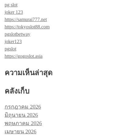
pg slot
joker 123
https://samurai777.net
https://tokyoslot88.com
pgslotbetway
joker123
pgslot
https://gogoslot.asia
ความเห็นล่าสุด
คลังเก็บ
กรกฎาคม 2026
มิถุนายน 2026
พฤษภาคม 2026
เมษายน 2026