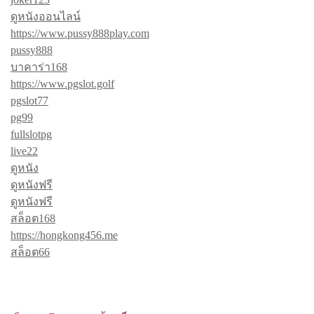
ดูหนังออนไลน์
https://www.pussy888play.com
pussy888
บาคาร่า168
https://www.pgslot.golf
pgslot77
pg99
fullslotpg
live22
ดูหนัง
ดูหนังฟรี
ดูหนังฟรี
สล็อต168
https://hongkong456.me
สล็อต66