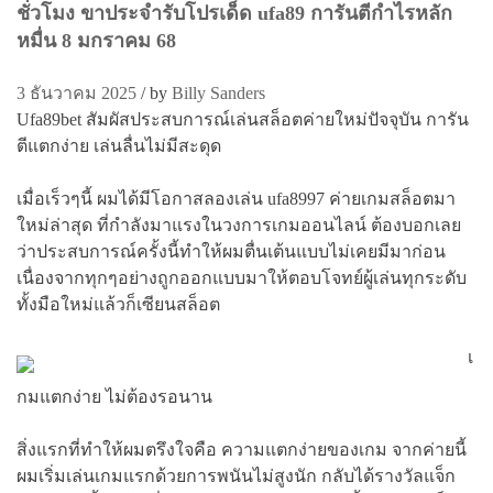
ชั่วโมง ขาประจำรับโปรเด็ด ufa89 การันตีกำไรหลัก
หมื่น 8 มกราคม 68
3 ธันวาคม 2025
/
by
Billy Sanders
Ufa89bet สัมผัสประสบการณ์เล่นสล็อตค่ายใหม่ปัจจุบัน การัน
ตีแตกง่าย เล่นลื่นไม่มีสะดุด
เมื่อเร็วๆนี้ ผมได้มีโอกาสลองเล่น ufa8997 ค่ายเกมสล็อตมา
ใหม่ล่าสุด ที่กำลังมาแรงในวงการเกมออนไลน์ ต้องบอกเลย
ว่าประสบการณ์ครั้งนี้ทำให้ผมตื่นเต้นแบบไม่เคยมีมาก่อน
เนื่องจากทุกๆอย่างถูกออกแบบมาให้ตอบโจทย์ผู้เล่นทุกระดับ
ทั้งมือใหม่แล้วก็เซียนสล็อต
เ
กมแตกง่าย ไม่ต้องรอนาน
สิ่งแรกที่ทำให้ผมตรึงใจคือ ความแตกง่ายของเกม จากค่ายนี้
ผมเริ่มเล่นเกมแรกด้วยการพนันไม่สูงนัก กลับได้รางวัลแจ็ก