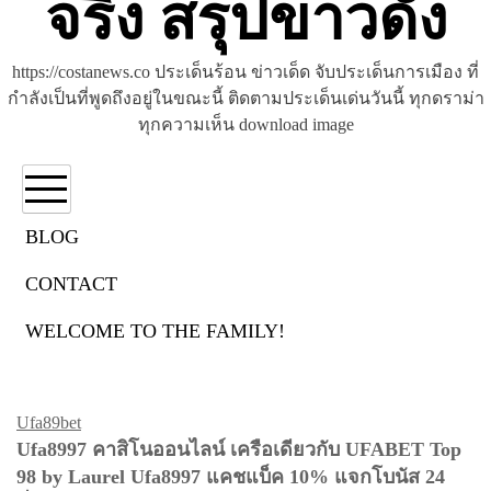
จริง สรุปข่าวดัง
https://costanews.co ประเด็นร้อน ข่าวเด็ด จับประเด็นการเมือง ที่
กำลังเป็นที่พูดถึงอยู่ในขณะนี้ ติดตามประเด็นเด่นวันนี้ ทุกดราม่า
ทุกความเห็น download image
BLOG
CONTACT
ป้ายกำกับ:
ufa8997
WELCOME TO THE FAMILY!
Ufa89bet
Ufa8997 คาสิโนออนไลน์ เครือเดียวกับ UFABET Top
98 by Laurel Ufa8997 แคชแบ็ค 10% แจกโบนัส 24