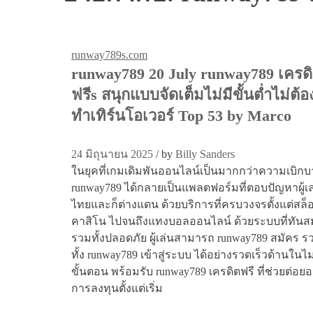
runway789s.com
runway789 20 July runway789 เครด
ฟรีs สนุกแบบจัดเต็มไม่มีขั้นต่ำไม่ต้อ
ทำเทิร์นโอเวอร์ Top 53 by Marco
24 มิถุนายน 2025
/
by
Billy Sanders
ในยุคที่เกมเดิมพันออนไลน์เป็นมากกว่าความเบิก
runway789 ได้กลายเป็นแพลตฟอร์มที่ตอบปัญหาผู้เล
ไทยและก็ต่างแดน ด้วยบริการที่ครบวงจรตั้งแต่สล็
คาสิโน ไปจนถึงแทงบอลออนไลน์ ด้วยระบบที่ทันส
รวมทั้งปลอดภัย ผู้เล่นสามารถ runway789 สมัคร ร
ทั้ง runway789 เข้าสู่ระบบ ได้อย่างรวดเร็วด้านในไม่ก
ขั้นตอน พร้อมรับ runway789 เครดิตฟรี ที่ช่วยต่อย
การลงทุนตั้งแต่เริ่ม