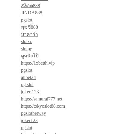
สล็อต888
JINDA888
pgslot
พุซซี่888
บาคาร่า
slotxo
slotpg
ดูหนังโป๊
https://1xbetth.vip
pgslot
allbet24
pg slot
joker 123
https://samurai777.net
https://tokyoslot88.com
pgslotbetway
joker123
pgslot