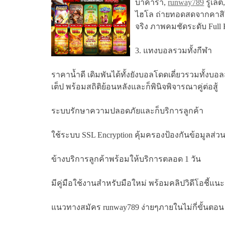
บาคาร่า,
runway789
รูเล็ต
ไฮโล ถ่ายทอดสดจากคาส
จริง ภาพคมชัดระดับ Full
3. แทงบอลรวมทั้งกีฬา
ราคาน้ำดี เดิมพันได้ทั้งยังบอลโดดเดี่ยวรวมทั้งบอ
เต็ป พร้อมสถิติย้อนหลังและก็พินิจพิจารณาคู่ต่อสู้
ระบบรักษาความปลอดภัยและก็บริการลูกค้า
ใช้ระบบ SSL Encryption คุ้มครองป้องกันข้อมูลส่วน
ข้างบริการลูกค้าพร้อมให้บริการตลอด 1 วัน
มีคู่มือใช้งานสำหรับมือใหม่ พร้อมคลิปวิดีโอชี้แนะ
แนวทางสมัคร runway789 ง่ายๆภายในไม่กี่ขั้นตอน