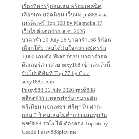
เรื่องที่ควรรู้ก่อนเล่น พร้อมเทคนิค
เลือกเกมยอดนิยม เว็บแม่ jin888.asia
เครดิตฟรี Top 100 by Magnolia 17
เว็บไซต์แตกง่าย ส.ค. 2026
บาคาร่า 20 July 26 บาคาร่า168 รู้ก่อน
เลือกโต๊ะ เล่นได้มั่นใจกว่า สมัครรับ
1,000 เกมดัง ฟีเจอร์ครบ บาคาร่าสด
ดีลเลอร์สาวสวย sexy168 เข้าเล่นวันนี้
รับโปรดีทันที Top 77 by Cora
sexy168c.com
Pussy888 26 July 2026 พุซซี่888
สล็อต888 แพลตฟอร์มเกมระดับ
พรีเมียม แจกเพชร ฟรีทุกวัน ฝาก-
ถอน 3 วิ คนเล่นไม่ต่ำกว่าแสนทุกวัน
พุซซี่888 รอไม่ได้ ต้องลอง Top 56 by
Cecile Pussy888play.me