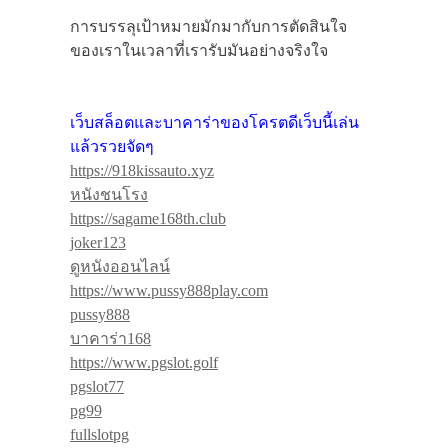
การบรรลุเป้าหมายมักมากับการตัดสินใจ
ของเราในเวลาที่เรารับมันอย่างจริงใจ
เว็บสล็อตและบาคาร่าของโครตดีเว็บนี้เล่น
แล้วรวยจัดๆ
https://918kissauto.xyz
หนังชนโรง
https://sagame168th.club
joker123
ดูหนังออนไลน์
https://www.pussy888play.com
pussy888
บาคาร่า168
https://www.pgslot.golf
pgslot77
pg99
fullslotpg