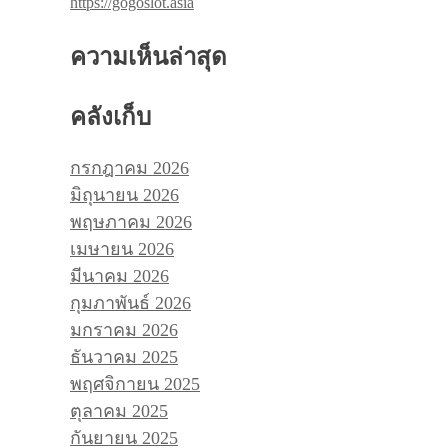
https://gogoslot.asia
ความเห็นล่าสุด
คลังเก็บ
กรกฎาคม 2026
มิถุนายน 2026
พฤษภาคม 2026
เมษายน 2026
มีนาคม 2026
กุมภาพันธ์ 2026
มกราคม 2026
ธันวาคม 2025
พฤศจิกายน 2025
ตุลาคม 2025
กันยายน 2025