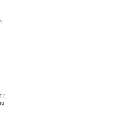
ก
OT,
คูณ