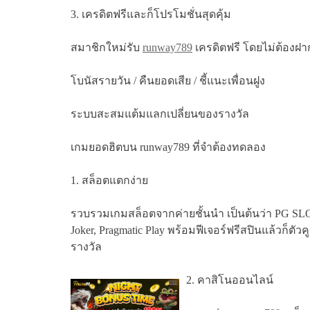
3. เครดิตฟรีและก็โปรโมชั่นสุดคุ้ม
สมาชิกใหม่รับ
runway789
เครดิตฟรี โดยไม่ต้องฝา
โบนัสรายวัน / คืนยอดเสีย / ชี้แนะเพื่อนฝูง
ระบบสะสมแต้มแลกเปลี่ยนของรางวัล
เกมยอดฮิตบน runway789 ที่จำต้องทดลอง
1. สล็อตแตกง่าย
รวบรวมเกมสล็อตจากค่ายชั้นนำ เป็นต้นว่า PG SL
Joker, Pragmatic Play พร้อมฟีเจอร์ฟรีสปินแล้วก็ตัว
รางวัล
2. คาสิโนออนไลน์