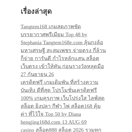
สำหรับ:
เรื่องล่าสุด
Tangtem168 เกมสดภาพชัด
บรรยากาศพรีเมียม Top 48 by
Stephania Tangtem168e.com ลุ้นกงล้อ
มหาเศรษฐี สะสมเพชร จ่ายตรง กี่ล้าน
ก็จ่าย การันตี กำไรหลักแสน สล็อต
เว็บตรง เข้าให้ทัน ก่อนรางวัลหลุดมือ
27 กันยายน 26
เครดิตฟรี เกมเดิมพัน ที่สร้างความ
บันเทิง ดีที่สุด โปรโมชั่นเครดิตฟรี
100% เกมคุรภาพ เว็บโปร่งใส ไลฟ์สด
สล็อต ยิงปลา กีฬา ไพ่ สล็อต168 คุ้ม
ค่า ที่ไว้ใจ Top 50 by Diana
hengjing168d.com 13 AUG 69
casino สล็อต888 สล็อต 2026 รวมทุก