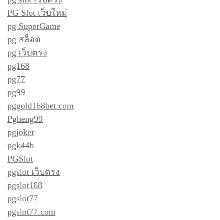
PG Slot เว็บใหม่
pg SuperGame
pg สล็อต
pg เว็บตรง
pg168
pg77
pg99
pggold168bet.com
Pgheng99
pgjoker
pgk44b
PGSlot
pgslot เว็บตรง
pgslot168
pgslot77
pgslot77.com