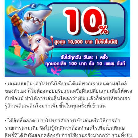
• เล่นแบบเดิม: ถ้าโปรยังใช้งานได้แม้พวกเราเล่นตามสไตล์
ของตัวเอง ก็ไม่ต้องคอยปรับแผนหรือฝืนเปลี่ยนเกมเพื่อให้ตรง
กับข้อแม้ ทำให้การเล่นลื่นไหลกว่าเดิม แล้วก็ช่วยให้พวกเรา
รู้สึกเพลิดเพลินใจมากเพิ่มขึ้นในทุกครั้งที่เข้าเล่น
• ได้สิทธิ์ตลอด: บางโปรอาศัยการเข้าเล่นหรือวิธีการทำ
รายการตามเดิม จึงไม่รู้จักสึกว่าต้องทำอะไรเพิ่มเป็นพิเศษ
สิทธิ์ที่ได้รับจึงสอดคล้องกับการใช้งานจริงมากกว่า รวมทั้งยัง