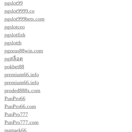
pgslot99
pgslot9999.co
pgslot999bets.com
pgslotceo
pgslotfish
pgslotth
pgzeus88win.com
pgสล็อต
pokbet88
premium66.info
premium66.info
proded888x.com
PunPro66
PunPro66.com
PunPro777
PunPro777.com
puntaek66