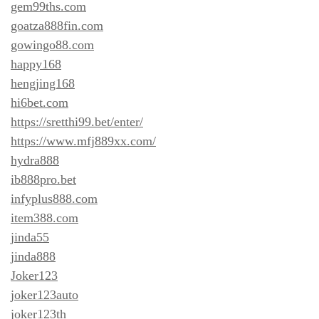
gem99ths.com
goatza888fin.com
gowingo88.com
happy168
hengjing168
hi6bet.com
https://sretthi99.bet/enter/
https://www.mfj889xx.com/
hydra888
ib888pro.bet
infyplus888.com
item388.com
jinda55
jinda888
Joker123
joker123auto
joker123th