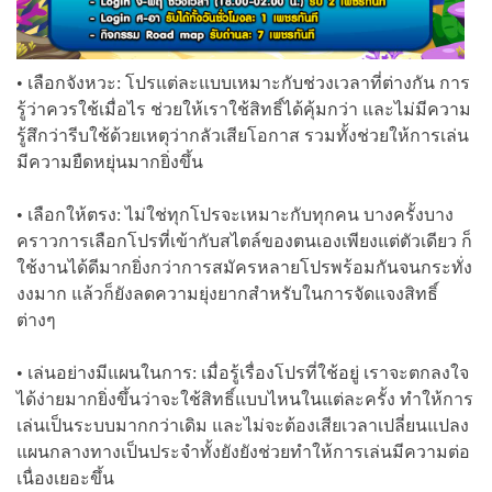
• เลือกจังหวะ: โปรแต่ละแบบเหมาะกับช่วงเวลาที่ต่างกัน การ
รู้ว่าควรใช้เมื่อไร ช่วยให้เราใช้สิทธิ์ได้คุ้มกว่า และไม่มีความ
รู้สึกว่ารีบใช้ด้วยเหตุว่ากลัวเสียโอกาส รวมทั้งช่วยให้การเล่น
มีความยืดหยุ่นมากยิ่งขึ้น
• เลือกให้ตรง: ไม่ใช่ทุกโปรจะเหมาะกับทุกคน บางครั้งบาง
คราวการเลือกโปรที่เข้ากับสไตล์ของตนเองเพียงแต่ตัวเดียว ก็
ใช้งานได้ดีมากยิ่งกว่าการสมัครหลายโปรพร้อมกันจนกระทั่ง
งงมาก แล้วก็ยังลดความยุ่งยากสำหรับในการจัดแจงสิทธิ์
ต่างๆ
• เล่นอย่างมีแผนในการ: เมื่อรู้เรื่องโปรที่ใช้อยู่ เราจะตกลงใจ
ได้ง่ายมากยิ่งขึ้นว่าจะใช้สิทธิ์แบบไหนในแต่ละครั้ง ทำให้การ
เล่นเป็นระบบมากกว่าเดิม และไม่จะต้องเสียเวลาเปลี่ยนแปลง
แผนกลางทางเป็นประจำทั้งยังยังช่วยทำให้การเล่นมีความต่อ
เนื่องเยอะขึ้น