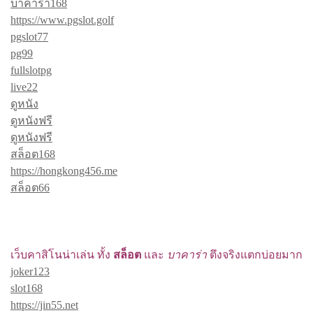
บาคาร่า168
https://www.pgslot.golf
pgslot77
pg99
fullslotpg
live22
ดูหนัง
ดูหนังฟรี
ดูหนังฟรี
สล็อต168
https://hongkong456.me
สล็อต66
เว็บคาสิโนน่าเล่น ทั้ง
สล็อต
และ
บาคาร่า
ตึงจริงแตกบ่อยมาก
joker123
slot168
https://jin55.net