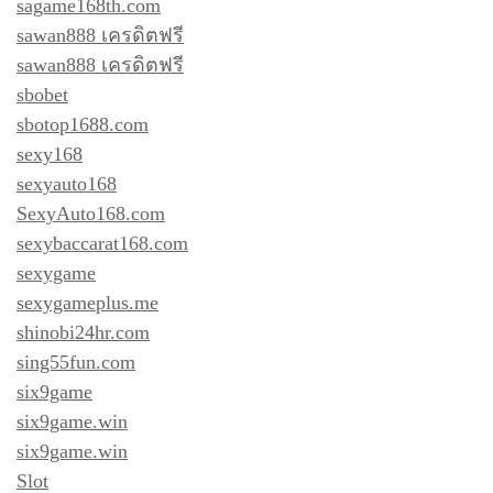
sagame168th.com
sawan888 เครดิตฟรี
sawan888 เครดิตฟรี
sbobet
sbotop1688.com
sexy168
sexyauto168
SexyAuto168.com
sexybaccarat168.com
sexygame
sexygameplus.me
shinobi24hr.com
sing55fun.com
six9game
six9game.win
six9game.win
Slot