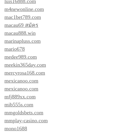
luis16888.com
m4newonline.com
mac1bet789.com
macau69 สมัคร
macau888.win
marinapluss.com
mario678
medee989.com
meekin365day.com
mercyrosa168.com
mexicanoo.com
mexicanoo.com
mfj889xx.com
mib555s.com
mmgoldsbets.com
mmplay-casino.com
mono1688