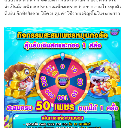
จำเป็นต้องเพิ่มงบประมาณเพียงเพราะว่าอยากตามโปรทุกตัว
ที่เห็น อีกทั้งยังช่วยให้ควบคุมค่าใช้จ่ายเจริญขึ้นในระยะยาว