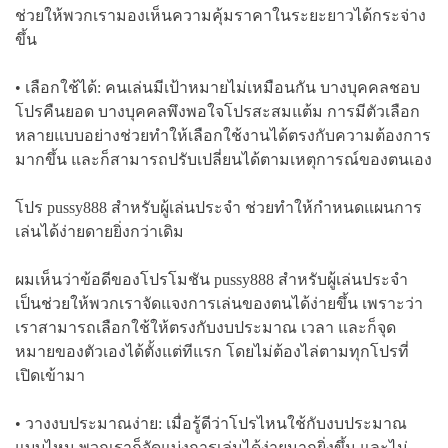
ช่วยให้พวกเรามองเห็นความคุ้มราคาในระยะยาวได้กระจ่าง
ขึ้น
• เลือกใช้ได้: คนเล่นมีเป้าหมายไม่เหมือนกัน บางบุคคลชอบ
โปรคืนยอด บางบุคคลพึงพอใจโปรสะสมแต้ม การมีตัวเลือก
หลายแบบอย่างช่วยทำให้เลือกใช้งานได้ตรงกับความต้องการ
มากขึ้น และก็สามารถปรับเปลี่ยนได้ตามเหตุการณ์ของตนเอง
โปร pussy888 สำหรับผู้เล่นประจำ ช่วยทำให้กำหนดแผนการ
เล่นได้ง่ายดายยิ่งกว่าเดิม
ผมเห็นว่าข้อดีของโปรโมชัน pussy888 สำหรับผู้เล่นประจำ
เป็นช่วยให้พวกเราจัดแจงการเล่นของตนได้ง่ายขึ้น เพราะว่า
เราสามารถเลือกใช้ให้ตรงกับงบประมาณ เวลา และก็จุด
หมายของตัวเองได้ตั้งแต่ทีแรก โดยไม่ต้องไล่ตามทุกโปรที่
เปิดเข้ามา
• วางงบประมาณง่าย: เมื่อรู้ดีว่าโปรไหนใช้กับงบประมาณ
แบบไหน พวกเราก็จัดแบ่งการเล่นได้ง่ายมากยิ่งขึ้น และไม่