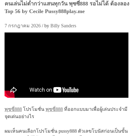
คนเล่นไม่ต่ำกว่าแสนทุกวัน พุซซี่888 รอไม่ได้ ต้องลอง
Top 56 by Cecile Pussy888play.me
7 กรกฎาคม 2026
/
by
Billy Sanders
พุซซี่888
โปรโมชั่น
พุซซี่888
ที่ออกแบบมาเพื่อผู้เล่นประจำมี
จุดเด่นอย่างไร
ผมเห็นคนเลือกโปรโมชั่น pussy888 ตัวเลขโบนัสก่อนเป็นขั้น