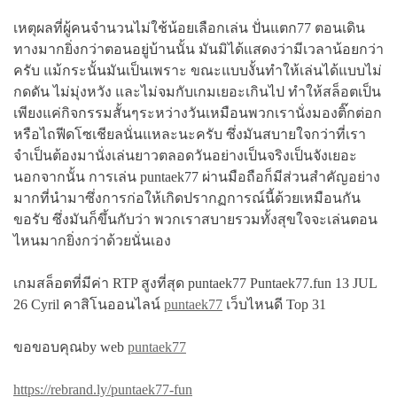
เหตุผลที่ผู้คนจำนวนไม่ใช้น้อยเลือกเล่น ปั่นแตก77 ตอนเดิน
ทางมากยิ่งกว่าตอนอยู่บ้านนั้น มันมิได้แสดงว่ามีเวลาน้อยกว่า
ครับ แม้กระนั้นมันเป็นเพราะ ขณะแบบงั้นทำให้เล่นได้แบบไม่
กดดัน ไม่มุ่งหวัง และไม่จมกับเกมเยอะเกินไป ทำให้สล็อตเป็น
เพียงแค่กิจกรรมสั้นๆระหว่างวันเหมือนพวกเรานั่งมองติ๊กต่อก
หรือไถฟีดโซเชียลนั่นแหละนะครับ ซึ่งมันสบายใจกว่าที่เรา
จำเป็นต้องมานั่งเล่นยาวตลอดวันอย่างเป็นจริงเป็นจังเยอะ
นอกจากนั้น การเล่น puntaek77 ผ่านมือถือก็มีส่วนสำคัญอย่าง
มากที่นำมาซึ่งการก่อให้เกิดปรากฏการณ์นี้ด้วยเหมือนกัน
ขอรับ ซึ่งมันก็ขึ้นกับว่า พวกเราสบายรวมทั้งสุขใจจะเล่นตอน
ไหนมากยิ่งกว่าด้วยนั่นเอง
เกมสล็อตที่มีค่า RTP สูงที่สุด puntaek77 Puntaek77.fun 13 JUL
26 Cyril คาสิโนออนไลน์
puntaek77
เว็บไหนดี Top 31
ขอขอบคุณby web
puntaek77
https://rebrand.ly/puntaek77-fun