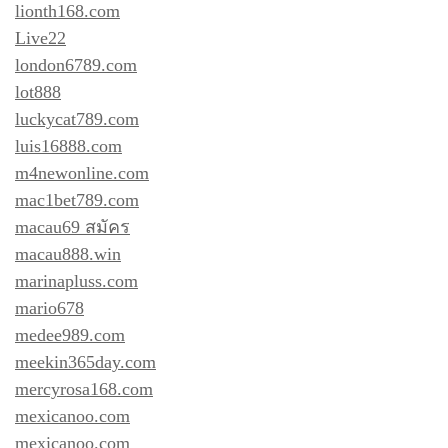
lionth168.com
Live22
london6789.com
lot888
luckycat789.com
luis16888.com
m4newonline.com
mac1bet789.com
macau69 สมัคร
macau888.win
marinapluss.com
mario678
medee989.com
meekin365day.com
mercyrosa168.com
mexicanoo.com
mexicanoo.com