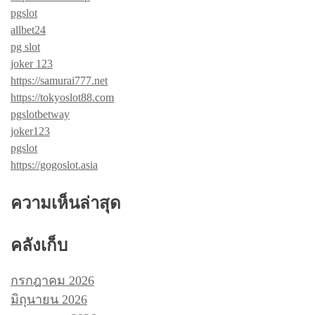
pgslot
allbet24
pg slot
joker 123
https://samurai777.net
https://tokyoslot88.com
pgslotbetway
joker123
pgslot
https://gogoslot.asia
ความเห็นล่าสุด
คลังเก็บ
กรกฎาคม 2026
มิถุนายน 2026