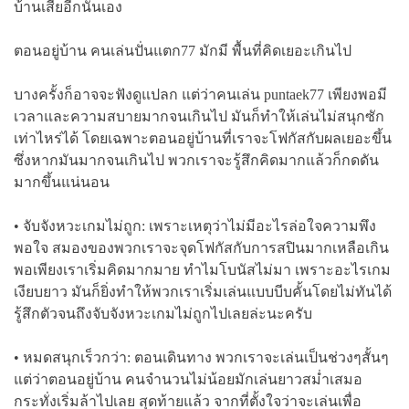
บ้านเสียอีกนั่นเอง
ตอนอยู่บ้าน คนเล่นปั่นแตก77 มักมี พื้นที่คิดเยอะเกินไป
บางครั้งก็อาจจะฟังดูแปลก แต่ว่าคนเล่น puntaek77 เพียงพอมี
เวลาและความสบายมากจนเกินไป มันก็ทำให้เล่นไม่สนุกซัก
เท่าไหร่ได้ โดยเฉพาะตอนอยู่บ้านที่เราจะโฟกัสกับผลเยอะขึ้น
ซึ่งหากมันมากจนเกินไป พวกเราจะรู้สึกคิดมากแล้วก็กดดัน
มากขึ้นแน่นอน
• จับจังหวะเกมไม่ถูก: เพราะเหตุว่าไม่มีอะไรล่อใจความพึง
พอใจ สมองของพวกเราจะจุดโฟกัสกับการสปินมากเหลือเกิน
พอเพียงเราเริ่มคิดมากมาย ทำไมโบนัสไม่มา เพราะอะไรเกม
เงียบยาว มันก็ยิ่งทำให้พวกเราเริ่มเล่นแบบบีบคั้นโดยไม่ทันได้
รู้สึกตัวจนถึงจับจังหวะเกมไม่ถูกไปเลยล่ะนะครับ
• หมดสนุกเร็วกว่า: ตอนเดินทาง พวกเราจะเล่นเป็นช่วงๆสั้นๆ
แต่ว่าตอนอยู่บ้าน คนจำนวนไม่น้อยมักเล่นยาวสม่ำเสมอ
กระทั่งเริ่มล้าไปเลย สุดท้ายแล้ว จากที่ตั้งใจว่าจะเล่นเพื่อ