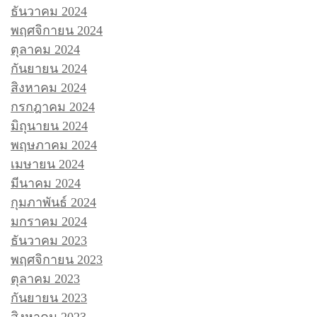
ธันวาคม 2024
พฤศจิกายน 2024
ตุลาคม 2024
กันยายน 2024
สิงหาคม 2024
กรกฎาคม 2024
มิถุนายน 2024
พฤษภาคม 2024
เมษายน 2024
มีนาคม 2024
กุมภาพันธ์ 2024
มกราคม 2024
ธันวาคม 2023
พฤศจิกายน 2023
ตุลาคม 2023
กันยายน 2023