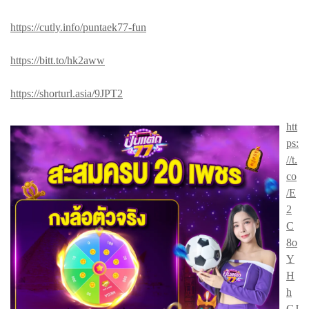
https://cutly.info/puntaek77-fun
https://bitt.to/hk2aww
https://shorturl.asia/9JPT2
htt
ps:
//t.
co
/E
2
C
8o
Y
H
h
GJ