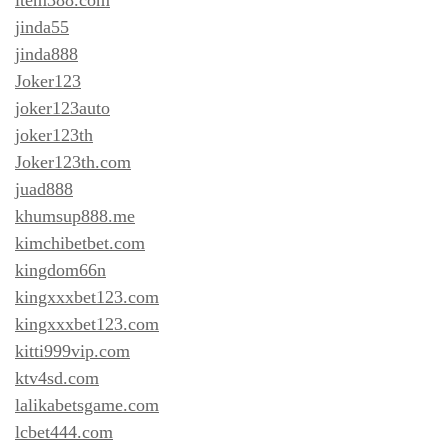
item388.com
jinda55
jinda888
Joker123
joker123auto
joker123th
Joker123th.com
juad888
khumsup888.me
kimchibetbet.com
kingdom66n
kingxxxbet123.com
kingxxxbet123.com
kitti999vip.com
ktv4sd.com
lalikabetsgame.com
lcbet444.com