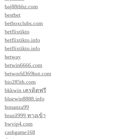
baj88thbz.com
bestbet
betboxclubs.com
betflixtikto
betflixtikto.info
betflixtikto.info
betway
betwin6666.com
betworld369hot.com
bio285th.com
bkkwin เครดิตฟรี
bluewin8888.info
bonanza99
brazil999 ทางเข้า
bwvip4.com
cashgame168