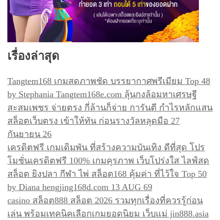
เรื่องล่าสุด
Tangtem168 เกมสดภาพชัด บรรยากาศพรีเมียม Top 48
by Stephania Tangtem168e.com ลุ้นกงล้อมหาเศรษฐี
สะสมเพชร จ่ายตรง กี่ล้านก็จ่าย การันตี กำไรหลักแสน
สล็อตเว็บตรง เข้าให้ทัน ก่อนรางวัลหลุดมือ 27
กันยายน 26
เครดิตฟรี เกมเดิมพัน ที่สร้างความบันเทิง ดีที่สุด โปร
โมชั่นเครดิตฟรี 100% เกมคุรภาพ เว็บโปร่งใส ไลฟ์สด
สล็อต ยิงปลา กีฬา ไพ่ สล็อต168 คุ้มค่า ที่ไว้ใจ Top 50
by Diana hengjing168d.com 13 AUG 69
casino สล็อต888 สล็อต 2026 รวมทุกเรื่องที่ควรรู้ก่อน
เล่น พร้อมเทคนิคเลือกเกมยอดนิยม เว็บแม่ jin888.asia