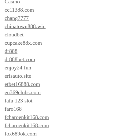
Casino
cc11388.com
chang7777
chinatown888.win
cloudbet
cupcake88x.com
dr888
dr888bet.com
enjoy24.fun
erisauto.site
etbet16888.com
eu369clubs.com
fafa 123 slot
faro168
fcharoenkit168.com
fcharoenkit168.com
fox689ok.com