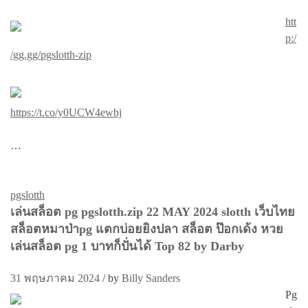
htt
p:/
/gg.gg/pgslotth-zip
https://t.co/y0UCW4ewbj
…
pgslotth
เล่นสล็อต pg pgslotth.zip 22 MAY 2024 slotth เว็บไทย
สล็อตหมาป่าpg แตกบ่อยยิงปลา สล็อต ป๊อกเด้ง หวย
เล่นสล็อต pg 1 บาทก็ปั่นได้ Top 82 by Darby
31 พฤษภาคม 2024
/
by
Billy Sanders
Pg