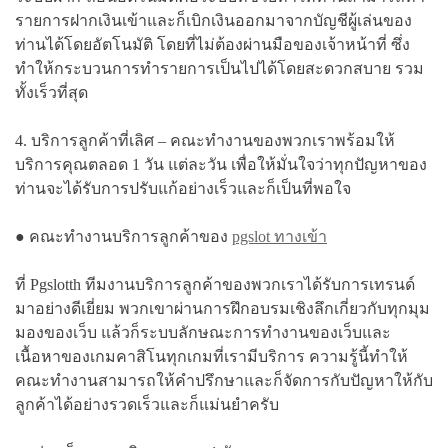
รายการฝากเงินเข้าและก็เบิกเงินออกมาจากบัญชีผู้เล่นของ
ท่านได้โดยอัตโนมัติ โดยที่ไม่ต้องผ่านมือของเจ้าหน้าที่ ซึ่ง
ทำให้กระบวนการทำรายการเป็นไปได้โดยสะดวกสบาย รวม
ทั้งเร็วที่สุด
4. บริการลูกค้าที่เลิศ – คณะทำงานของพวกเราพร้อมให้
บริการคุณตลอด 1 วัน แต่ละวัน เพื่อให้มั่นใจว่าทุกปัญหาของ
ท่านจะได้รับการปรับแก้อย่างเร็วและก็เป็นที่พอใจ
● คณะทำงานบริการลูกค้าของ
pgslot ทางเข้า
ที่ Pgslotth ทีมงานบริการลูกค้าของพวกเราได้รับการเทรนด์
มาอย่างดีเยี่ยม พวกเขาผ่านการฝึกอบรมเชิงลึกเกี่ยวกับทุกมุม
มองของเว็บ แล้วก็ระบบลักษณะการทำงานของเว็บและ
เนื้อหาของเกมคาสิโนทุกเกมที่เรามีบริการ ความรู้นี้ทำให้
คณะทำงานสามารถให้คำปรึกษาและก็จัดการกับปัญหาให้กับ
ลูกค้าได้อย่างรวดเร็วและก็แม่นยำครับ