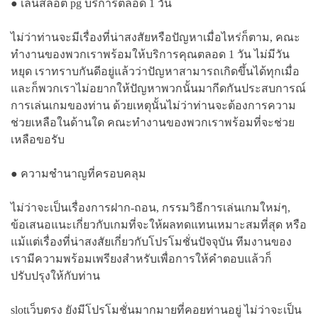
● เล่นสล็อต pg บริการตลอด 1 วัน
ไม่ว่าท่านจะมีเรื่องที่น่าสงสัยหรือปัญหาเมื่อไหร่ก็ตาม, คณะ
ทำงานของพวกเราพร้อมให้บริการคุณตลอด 1 วัน ไม่มีวัน
หยุด เราทราบกันดีอยู่แล้วว่าปัญหาสามารถเกิดขึ้นได้ทุกเมื่อ
และก็พวกเราไม่อยากให้ปัญหาพวกนั้นมากีดกันประสบการณ์
การเล่นเกมของท่าน ด้วยเหตุนั้นไม่ว่าท่านจะต้องการความ
ช่วยเหลือในด้านใด คณะทำงานของพวกเราพร้อมที่จะช่วย
เหลือขอรับ
● ความชำนาญที่ครอบคลุม
ไม่ว่าจะเป็นเรื่องการฝาก-ถอน, กรรมวิธีการเล่นเกมใหม่ๆ,
ข้อเสนอแนะเกี่ยวกับเกมที่จะให้ผลทดแทนเหมาะสมที่สุด หรือ
แม้แต่เรื่องที่น่าสงสัยเกี่ยวกับโปรโมชั่นปัจจุบัน ทีมงานของ
เรามีความพร้อมเพรียงสำหรับเพื่อการให้คำตอบแล้วก็
ปรับปรุงให้กับท่าน
slotเว็บตรง ยังมีโปรโมชั่นมากมายที่คอยท่านอยู่ ไม่ว่าจะเป็น