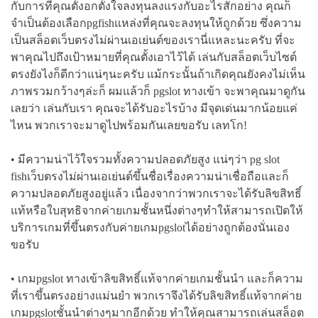
กับการที่คุณตั้งอกตั้งใจลงทุนลงแรงกับอะไรสักอย่าง คุณก็
จำเป็นต้องเลือกpgfishแหล่งที่คุณจะลงทุนให้ถูกด้วย ซึ่งความ
เป็นสล็อตเว็บตรงไม่ผ่านเอเย่นต์ของเรานี่แหละนะครับ ที่จะ
พาคุณไปถึงเป้าหมายที่คุณตั้งเอาไว้ได้ เล่นกับสล็อตเว็บไซต์
ตรงยังไงก็ดีกว่าแน่ๆนะครับ แม้กระนั้นถ้าเกิดคุณยังคงไม่เห็น
ภาพรวมกว้างๆล่ะก็ ผมแล้วก็ pgslot ทางเข้า จะพาคุณมาดูกัน
เลยว่า เล่นกับเรา คุณจะได้รับอะไรบ้าง มีจุดเด่นมากน้อยแค่
ไหน พวกเราจะมาดูไปพร้อมกันเลยขอรับ เลทโก!
• มีความน่าไว้ใจรวมทั้งความปลอดภัยสูง แน่ๆว่า pg slot
fishเว็บตรงไม่ผ่านเอเย่นต์ขึ้นชื่อเรื่องความน่าเชื่อถือและก็
ความปลอดภัยสูงอยู่แล้ว เนื่องจากว่าพวกเราจะได้รับลิขสิทธิ์
แท้หรือใบสุทธิจากค่ายเกมชั้นหนึ่งต่างๆทำให้สามารถเปิดให้
บริการเกมที่ขึ้นตรงกับค่ายเกมpgslotได้อย่างถูกต้องนั่นเอง
ขอรับ
• เกมpgslot ทางเข้าลิขสิทธิ์แท้จากค่ายเกมชั้นนำ และก็ความ
ที่เราขึ้นตรงอย่างแม่นยำ พวกเราจึงได้รับลิขสิทธิ์แท้จากค่าย
เกมpgslotชั้นนำต่างๆมากอีกด้วย ทำให้คุณสามารถเล่นสล็อต