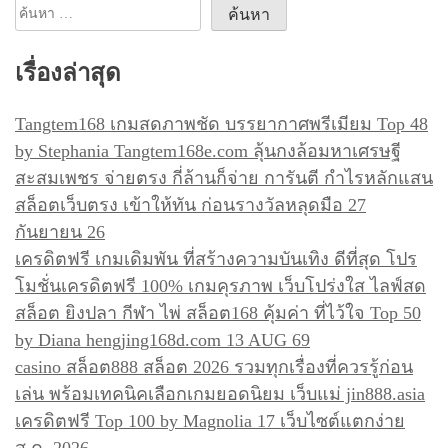
ค้นหา
สำหรับ:
เรื่องล่าสุด
Tangtem168 เกมสดภาพชัด บรรยากาศพรีเมียม Top 48
by Stephania Tangtem168e.com ลุ้นกงล้อมหาเศรษฐี
สะสมเพชร จ่ายตรง กี่ล้านก็จ่าย การันตี กำไรหลักแสน
สล็อตเว็บตรง เข้าให้ทัน ก่อนรางวัลหลุดมือ 27
กันยายน 26
เครดิตฟรี เกมเดิมพัน ที่สร้างความบันเทิง ดีที่สุด โปร
โมชั่นเครดิตฟรี 100% เกมคุรภาพ เว็บโปร่งใส ไลฟ์สด
สล็อต ยิงปลา กีฬา ไพ่ สล็อต168 คุ้มค่า ที่ไว้ใจ Top 50
by Diana hengjing168d.com 13 AUG 69
casino สล็อต888 สล็อต 2026 รวมทุกเรื่องที่ควรรู้ก่อน
เล่น พร้อมเทคนิคเลือกเกมยอดนิยม เว็บแม่ jin888.asia
เครดิตฟรี Top 100 by Magnolia 17 เว็บไซต์แตกง่าย
ส.ค. 2026