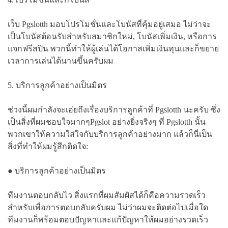
เว็บ Pgslotth มอบโปรโมชั่นและโบนัสที่คุ้มอยู่เสมอ ไม่ว่าจะ
เป็นโบนัสต้อนรับสำหรับสมาชิกใหม่, โบนัสเพิ่มเงิน, หรือการ
แจกฟรีสปิน พวกนี้ทำให้ผู้เล่นได้โอกาสเพิ่มเงินทุนและก็ขยาย
เวลาการเล่นได้นานขึ้นครับผม
5. บริการลูกค้าอย่างเป็นมิตร
ช่วงนี้ผมกำลังจะเอ่ยถึงเรื่องบริการลูกค้าที่ Pgslotth นะครับ ซึ่ง
เป็นสิ่งที่ผมชอบใจมากๆPgslot อย่างยิ่งจริงๆ ที่ Pgslotth นั้น
พวกเขาให้ความใส่ใจกับบริการลูกค้าอย่างมาก แล้วก็นี่เป็น
สิ่งที่ทำให้ผมรู้สึกติดใจ:
● บริการลูกค้าอย่างเป็นมิตร
ทีมงานตอบกลับไว สิ่งแรกที่ผมสัมผัสได้ก็คือความรวดเร็ว
สำหรับเพื่อการตอบกลับครับผม ไม่ว่าผมจะติดต่อไปเมื่อใด
ทีมงานก็พร้อมตอบปัญหาและแก้ปัญหาให้ผมอย่างรวดเร็ว