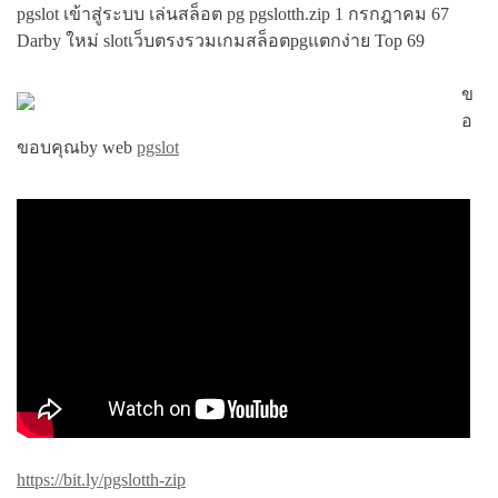
pgslot เข้าสู่ระบบ เล่นสล็อต pg pgslotth.zip 1 กรกฎาคม 67
Darby ใหม่ slotเว็บตรงรวมเกมสล็อตpgแตกง่าย Top 69
ข
อ
ขอบคุณby web
pgslot
https://bit.ly/pgslotth-zip