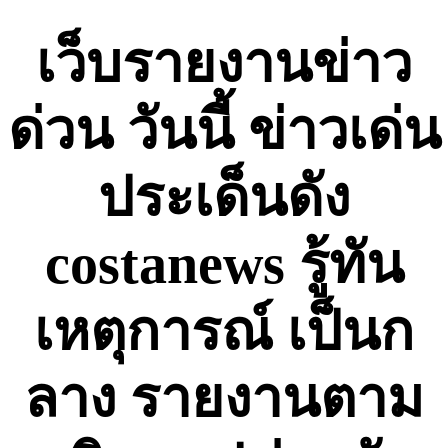
Skip
to
เว็บรายงานข่าว
content
ด่วน วันนี้ ข่าวเด่น
ประเด็นดัง
costanews รู้ทัน
เหตุการณ์ เป็นก
ลาง รายงานตาม