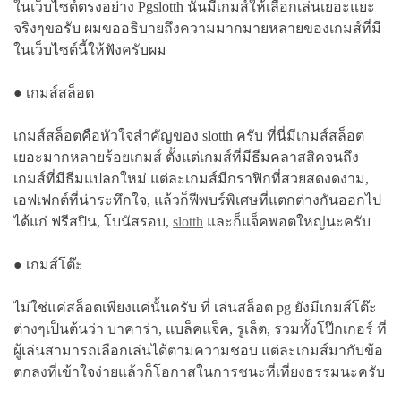
ในเว็บไซต์ตรงอย่าง Pgslotth นั้นมีเกมส์ให้เลือกเล่นเยอะแยะ
จริงๆขอรับ ผมขออธิบายถึงความมากมายหลายของเกมส์ที่มี
ในเว็บไซต์นี้ให้ฟังครับผม
● เกมส์สล็อต
เกมส์สล็อตคือหัวใจสำคัญของ slotth ครับ ที่นี่มีเกมส์สล็อต
เยอะมากหลายร้อยเกมส์ ตั้งแต่เกมส์ที่มีธีมคลาสสิคจนถึง
เกมส์ที่มีธีมแปลกใหม่ แต่ละเกมส์มีกราฟิกที่สวยสดงดงาม,
เอฟเฟกต์ที่น่าระทึกใจ, แล้วก็ฟีพบร์พิเศษที่แตกต่างกันออกไป
ได้แก่ ฟรีสปิน, โบนัสรอบ,
slotth
และก็แจ็คพอตใหญ่นะครับ
● เกมส์โต๊ะ
ไม่ใช่แค่สล็อตเพียงแค่นั้นครับ ที่ เล่นสล็อต pg ยังมีเกมส์โต๊ะ
ต่างๆเป็นต้นว่า บาคาร่า, แบล็คแจ็ค, รูเล็ต, รวมทั้งโป๊กเกอร์ ที่
ผู้เล่นสามารถเลือกเล่นได้ตามความชอบ แต่ละเกมส์มากับข้อ
ตกลงที่เข้าใจง่ายแล้วก็โอกาสในการชนะที่เที่ยงธรรมนะครับ