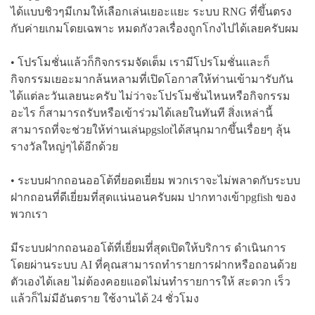
ได้แบบชิวๆมีเกมให้เลือกเล่นเยอะแยะ ระบบ RNG ที่ขึ้นตรง
กับค่ายเกมโดยเฉพาะ หมดกังวลเรื่องถูกโกงไปได้เลยครับผม
• โปรโมชั่นแล้วก็กิจกรรมจัดเต็ม เรามีโปรโมชั่นและก็
กิจกรรมเยอะมากล้นหลามที่เปิดโอกาสให้ท่านเข้ามารับกัน
ได้แต่ละวันเลยนะครับ ไม่ว่าจะโปรโมชั่นไหนหรือกิจกรรม
อะไร ก็สามารถรับหรือเข้าร่วมได้เลยในทันที สิ่งเหล่านี้
สามารถที่จะช่วยให้ท่านเล่นpgslotได้สนุกมากขึ้นเรื่อยๆ ลุ้น
รางวัลใหญ่ๆได้อีกด้วย
• ระบบฝากถอนออโต้ที่ยอดเยี่ยม พวกเราจะไม่พลาดกับระบบ
ฝากถอนที่ดีเยี่ยมที่สุดแน่นอนครับผม ปากทางเข้าpgfish ของ
พวกเรา
มีระบบฝากถอนออโต้ที่เยี่ยมที่สุดเปิดให้บริการ ดำเนินการ
โดยผ่านระบบ AI ที่คุณสามารถทำรายการฝากหรือถอนด้วย
ตัวเองได้เลย ไม่ต้องคอยแอดไม่นทำรายการให้ สะดวก เร็ว
แล้วก็ไม่มีอันตราย ใช้งานได้ 24 ชั่วโมง