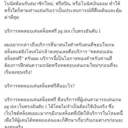
โบนัสต้อนรับสมาชิกใหม่, ฟรีสปิน, หรือโบนัสเงินออม ทำให้
ครั้งใดก็ตามท่านเล่นกับเราเป็นประสบการณ์ที่ตื่นเต้นและคุ้ม
ค่าที่สุด
บริการทดสอบเล่นสล็อตฟรี pg slot เว็บตรงอันดับ 1
ผมอยากกล่าวถึงบริการที่น่าสนใจสำหรับคนที่ชอบใจเกม
สล็อตแต่ยังโลเลไม่กล้าลงทุนเลยคือบริการ “ทดสอบเล่น
สล็อตฟรี” ครับผม บริการนี้เป็นโอกาสทองสำหรับท่านที่
ต้องการฝึกฝนความถนัดหรือทดสอบเล่นเกมใหม่ๆก่อนที่จะ
เริ่มลงทุนจริง!
บริการทดลองเล่นสล็อตฟรีคืออะไร?
บริการทดลองเล่นสล็อตฟรี คือบริการที่ผู้เล่นสามารถเล่นเกม
pg slot เว็บตรงอันดับ 1 ได้โดยไม่จำเป็นต้องใช้เงินจริง ซึ่ง
เว็บไซต์สล็อตเยอะมากๆมีเกมสล็อตที่เปิดให้บริการในโหมดนี้
เพื่อให้ผู้เล่นได้ทดลองเล่นและก็ศึกษาเกี่ยวกับเกมต่างๆก่อนจะ
ลงทุนจริง