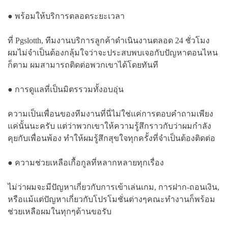
● พร้อมให้บริการตลอดระยะเวลา
ที่ Pgslotth, ทีมงานบริการลูกค้าดำเนินงานตลอด 24 ชั่วโมง
ผมไม่จำเป็นต้องกลุ้มใจว่าจะประสบพบเจอกับปัญหาตอนไหน
ก็ตาม ผมสามารถติดต่อพวกเขาได้โดยทันที
● การดูแลที่เป็นมิตรรวมทั้งอบอุ่น
ความเป็นเพื่อนของทีมงานที่นี่ไม่ใช่แค่การตอบคำถามเพียง
แค่นั้นนะครับ แต่ว่าพวกเขาให้ความรู้สึกราวกับว่าผมกำลัง
คุยกับเพื่อนพ้อง ทำให้ผมรู้สึกสุขใจทุกครั้งที่จำเป็นต้องติดต่อ
● ความช่วยเหลือเกื้อกูลที่หลากหลายทุกเรื่อง
ไม่ว่าผมจะมีปัญหาเกี่ยวกับการเข้าเล่นเกม, การฝาก-ถอนเงิน,
หรือแม้แต่ปัญหาเกี่ยวกับโปรโมชั่นต่างๆคณะทำงานก็พร้อม
ช่วยเหลือผมในทุกๆด้านขอรับ