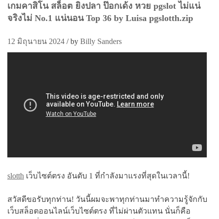
เกมคาสิโน สล็อต ยิงปลา ป๊อกเด้ง หวย pgslot ไม่แน่
จริงไม่ No.1 แน่นอน Top 36 by Luisa pgslotth.zip
12 มิถุนายน 2024
/
by
Billy Sanders
slotth
เว็บไซต์ตรง อันดับ 1 ที่กำลังมาแรงที่สุดในเวลานี้!
สวัสดีขอรับทุกท่าน! วันนี้ผมจะพาทุกท่านมาทำความรู้จักกับ
เว็บสล็อตออนไลน์เว็บไซต์ตรง ที่ไม่ผ่านตัวแทน นั่นก็คือ