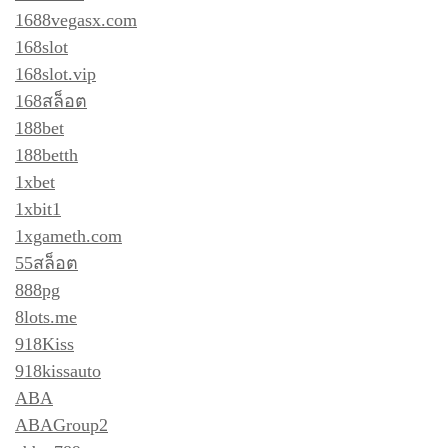
1688vegasx.com
168slot
168slot.vip
168สล็อต
188bet
188betth
1xbet
1xbit1
1xgameth.com
55สล็อต
888pg
8lots.me
918Kiss
918kissauto
ABA
ABAGroup2