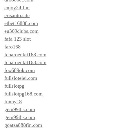
enjoy24.fun
erisauto.site
etbet16888.com
eu369clubs.com
fafa 123 slot
faro168
fcharoenkit168.com
fcharoenkit168.com
fox689ok.com
fullsloteiei.com
fullslotpg
fullslotpg168.com
funny18
gem99ths.com
gem99ths.com
goatza888fin.com