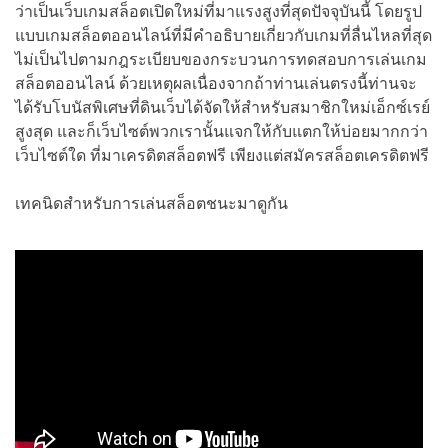
ว่าเป็นเว็บเกมสล็อตเปิดใหม่ที่มาแรงสูงที่สุดปัจจุบันนี้ โดยรูป
แบบเกมสล็อตออนไลน์ที่มีคำอธิบายเกี่ยวกับเกมที่ลื่นไหลที่สุด
ไม่เป็นไปตามกฎระเบียบของกระบวนการทดสอบการเล่นเกม
สล็อตออนไลน์ ด้วยเหตุผลเนื่องจากถ้าท่านเล่นตรงนี้ท่านจะ
ได้รับโบนัสพิเศษที่ดินเว็บได้จัดให้สำหรับสมาชิกใหม่เอ็กซ์เรย์
สูงสุด และก็เว็บไซต์พวกเรานั้นแจกให้กับแตกให้บ่อยมากกว่า
เว็บไซต์ใด ที่มาเครดิตสล็อตฟรี เพียงแต่สมัครสล็อตเครดิตฟรี
เทคนิดสำหรับการเล่นสล็อตชนะมาดูกัน