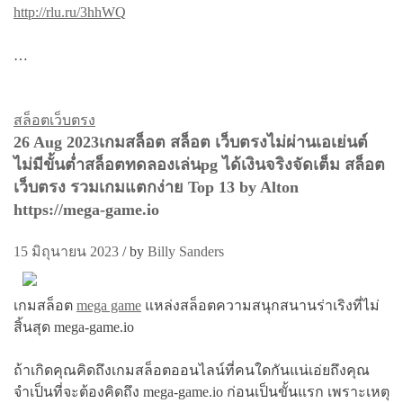
http://rlu.ru/3hhWQ
…
สล็อตเว็บตรง
26 Aug 2023เกมสล็อต สล็อต เว็บตรงไม่ผ่านเอเย่นต์
ไม่มีขั้นต่ำสล็อตทดลองเล่นpg ได้เงินจริงจัดเต็ม สล็อต
เว็บตรง รวมเกมแตกง่าย Top 13 by Alton
https://mega-game.io
15 มิถุนายน 2023
/
by
Billy Sanders
เกมสล็อต
mega game
แหล่งสล็อตความสนุกสนานร่าเริงที่ไม่
สิ้นสุด mega-game.io
ถ้าเกิดคุณคิดถึงเกมสล็อตออนไลน์ที่คนใดกันแน่เอ่ยถึงคุณ
จำเป็นที่จะต้องคิดถึง mega-game.io ก่อนเป็นขั้นแรก เพราะเหตุ