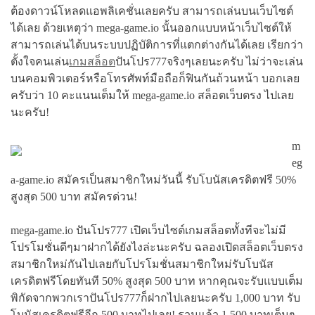
ต้องดาวน์โหลดแอพลิเคชั่นเลยครับ สามารถเล่นบนเว็บไซต์
ได้เลย ด้วยเหตุว่า mega-game.io นั้นออกแบบหน้าเว็บไซต์ให้
สามารถเล่นได้บนระบบปฏิบัติการที่แตกต่างกันได้เลย เรียกว่า
ตั้งใจคนเล่น
เกมสล็อต
ปันโปร777จริงๆเลยนะครับ ไม่ว่าจะเล่น
บนคอมพิวเตอร์หรือโทรศัพท์มือถือก็ฟินกันถ้วนหน้า บอกเลย
ครับว่า 10 คะแนนเต็มให้ mega-game.io สล็อตเว็บตรง ไปเลย
นะครับ!
m
eg
a-game.io สมัครเป็นสมาชิกใหม่วันนี้ รับโบนัสเครดิตฟรี 50%
สูงสุด 500 บาท สมัครด่วน!
mega-game.io ปันโปร777 เปิดเว็บไซต์เกมสล็อตทั้งทีจะไม่มี
โปรโมชั่นดีๆมาฝากได้ยังไงล่ะนะครับ ฉลองเปิดสล็อตเว็บตรง
สมาชิกใหม่กันไปเลยกับโปรโมชั่นสมาชิกใหม่รับโบนัส
เครดิตฟรีโดยทันที 50% สูงสุด 500 บาท หากคุณจะรับแบบเต็ม
พิกัดจากพวกเราปันโปร777ก็ฝากไปเลยนะครับ 1,000 บาท รับ
โบนัสเครดิตฟรีอีก 500 บาทไปเลย! รวมแล้ว 1,500 บาทเต็มๆ