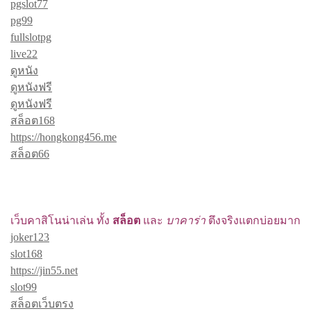
pgslot77
pg99
fullslotpg
live22
ดูหนัง
ดูหนังฟรี
ดูหนังฟรี
สล็อต168
https://hongkong456.me
สล็อต66
เว็บคาสิโนน่าเล่น ทั้ง
สล็อต
และ
บาคาร่า
ตึงจริงแตกบ่อยมาก
joker123
slot168
https://jin55.net
slot99
สล็อตเว็บตรง