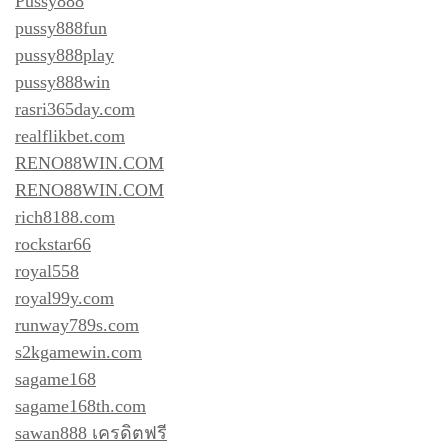
Pussy888
pussy888fun
pussy888play
pussy888win
rasri365day.com
realflikbet.com
RENO88WIN.COM
RENO88WIN.COM
rich8188.com
rockstar66
royal558
royal99y.com
runway789s.com
s2kgamewin.com
sagame168
sagame168th.com
sawan888 เครดิตฟรี