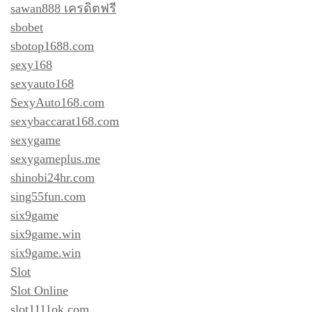
sawan888 เครดิตฟรี
sbobet
sbotop1688.com
sexy168
sexyauto168
SexyAuto168.com
sexybaccarat168.com
sexygame
sexygameplus.me
shinobi24hr.com
sing55fun.com
six9game
six9game.win
six9game.win
Slot
Slot Online
slot1111ok.com