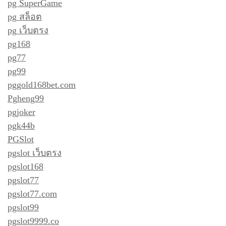
pg SuperGame
pg สล็อต
pg เว็บตรง
pg168
pg77
pg99
pggold168bet.com
Pgheng99
pgjoker
pgk44b
PGSlot
pgslot เว็บตรง
pgslot168
pgslot77
pgslot77.com
pgslot99
pgslot9999.co