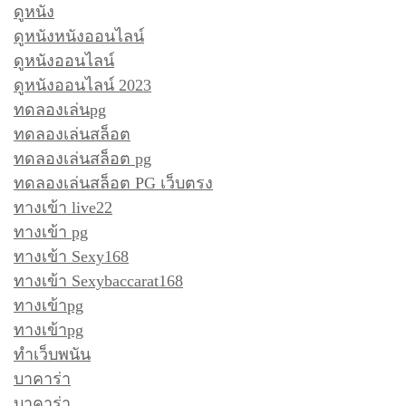
ดูหนัง
ดูหนังหนังออนไลน์
ดูหนังออนไลน์
ดูหนังออนไลน์ 2023
ทดลองเล่นpg
ทดลองเล่นสล็อต
ทดลองเล่นสล็อต pg
ทดลองเล่นสล็อต PG เว็บตรง
ทางเข้า live22
ทางเข้า pg
ทางเข้า Sexy168
ทางเข้า Sexybaccarat168
ทางเข้าpg
ทางเข้าpg
ทำเว็บพนัน
บาคาร่า
บาคาร่า