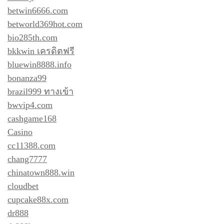
betwin6666.com
betworld369hot.com
bio285th.com
bkkwin เครดิตฟรี
bluewin8888.info
bonanza99
brazil999 ทางเข้า
bwvip4.com
cashgame168
Casino
cc11388.com
chang7777
chinatown888.win
cloudbet
cupcake88x.com
dr888