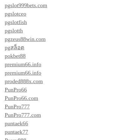
pgslot999bets.com
pgslotceo
pgslotfish
pgslotth
pgzeus88win.com
pgสล็อต
pokbet88
premium66.info
premium66.info
proded888x.com
PunPro66
PunPro66.com
PunPro777
PunPro777.com
puntaek66
puntaek77