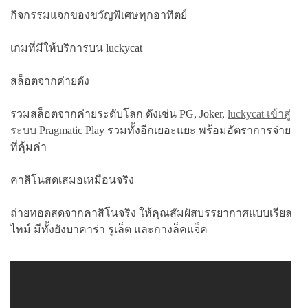
กิจกรรมแจกของขวัญพิเศษทุกอาทิตย์
เกมที่มีให้บริการบน luckycat
สล็อตจากค่ายดัง
รวมสล็อตจากค่ายระดับโลก ดังเช่น PG, Joker,
luckycat เข้าสู่
ระบบ
Pragmatic Play รวมทั้งอีกเยอะแยะ พร้อมอัตราการจ่าย
ที่คุ้มค่า
คาสิโนสดเสมอเหมือนจริง
ถ่ายทอดสดจากคาสิโนจริง ให้คุณสัมผัสบรรยากาศแบบเรียล
ไทม์ มีทั้งยังบาคาร่า รูเล็ต และกางล็คแจ็ค