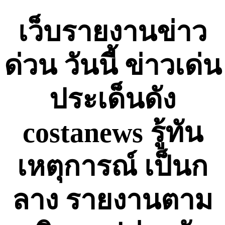
Skip
to
เว็บรายงานข่าว
content
ด่วน วันนี้ ข่าวเด่น
ประเด็นดัง
costanews รู้ทัน
เหตุการณ์ เป็นก
ลาง รายงานตาม