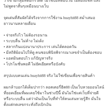
ว่าเขามีกลุ่มที่ต่อกรได้ดี ไม่ใช้บอทตอบวน ไม่ดองแชท และ
ไม่พูดจาสั้นๆเหมือนบางเว็บ
จุดเด่นที่สัมผัสได้จริงจากการใช้งาน huayhit88 สม่ำเสมอ
ยาวนานหลายเดือน
• จ่ายจริงไว ไม่ต้องรอนาน
• ระบบลื่น ไม่ค้าง ไม่เด้ง
• สลากกินแบ่งนานาประการ เล่นได้ตลอดวัน
• มีสถิติย้อนไปให้ดู คนชอบพินิจพิจารณาเลขจำเป็นต้องชอบ
• แอดมินตอบไว แก้ปัญหาจริง
• โปรโมชั่นพอดี ไม่ยัดเยียดหรือบังคับ
สรุปแบบคนเล่น huayhit88 จริง ไม่ใช่เขียนเพื่อขายสินค้า
ผมกล้าบอกได้เต็มปากว่า ลอตเตอรี่ฮิต88 เป็นเว็บหวยออนไลน์
ที่ยอดเยี่ยมที่ผมเคยใช้มาในช่วงปีนี้ มันไม่ใช่แค่เว็บที่จ่ายดี
หรือระบบลื่น แต่ว่ามันเป็นเว็บที่ทำให้คนเล่นหวยรู้สึก มั่นใจ
ตั้งแต่กดเลขกระทั่งถึงเบิกเงิน