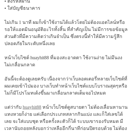
• ตั้งรหัสผ่าน
• ใส่บัญชีธนาคาร
ไม่เกิน 1 นาที ผมก็เข้าใช้งานได้แล้วโดยไม่ต้องแอดไลน์หรือ
รอให้แอดมินอนุมัติอะไรทั้งสิ้น ที่สำคัญเป็น ไม่มีการขอข้อมูล
ส่วนตัวที่มีความคิดว่าเกินจำเป็น ซึ่งตรงนี้ทำให้มีความรู้สึก
ปลอดภัยในระดับหนึ่งเลย
หน้าเว็บไซต์ huayhit88 ที่มองสะอาดตา ใช้งานง่าย ไม่มึนงง
ไม่เกลื่อนกลาด
อันนี้จะต้องดูเลยครับ เนื่องจากว่าเว็บลอตเตอรี่หลายเว็บไซต์ที่
ผมเคยเข้าไปมอง บางเว็บทำหน้าเว็บไซต์แบบโบราณสุดๆหรือ
ไม่ก็มีโปรโมทเด้งขึ้นมาเกลื่อนกลาดเต็มจอไปหมด
แต่ว่ากับ
huayhit88
หน้าเว็บไซต์ดูสบายตา ไม่ต้องเลื่อนหานาน
แทงหวยก็ง่าย แค่เลือกประเภทสลากกินแบ่ง และก็ใส่เลขได้
เลย จะใส่แบบชุด หรือครั้งละตัวก็ได้ ระบบเขารองรับหมด มี
เวลานับถอยหลังบอกว่าเหลืออีกกี่นาทีก่อนปิดรอบด้วย ไม่ต้อง