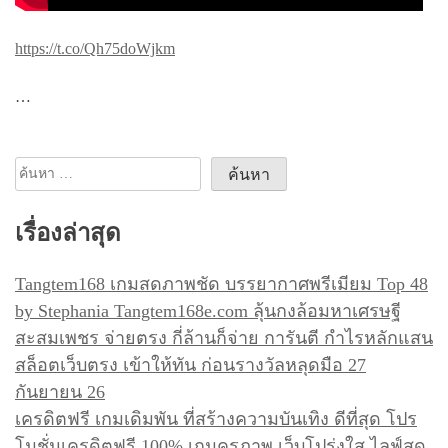
https://t.co/Qh75doWjkm
…
ค้นหา
สำหรับ:
เรื่องล่าสุด
Tangtem168 เกมสดภาพชัด บรรยากาศพรีเมียม Top 48
by Stephania Tangtem168e.com ลุ้นกงล้อมหาเศรษฐี
สะสมเพชร จ่ายตรง กี่ล้านก็จ่าย การันตี กำไรหลักแสน
สล็อตเว็บตรง เข้าให้ทัน ก่อนรางวัลหลุดมือ 27
กันยายน 26
เครดิตฟรี เกมเดิมพัน ที่สร้างความบันเทิง ดีที่สุด โปร
โมชั่นเครดิตฟรี 100% เกมคุรภาพ เว็บโปร่งใส ไลฟ์สด