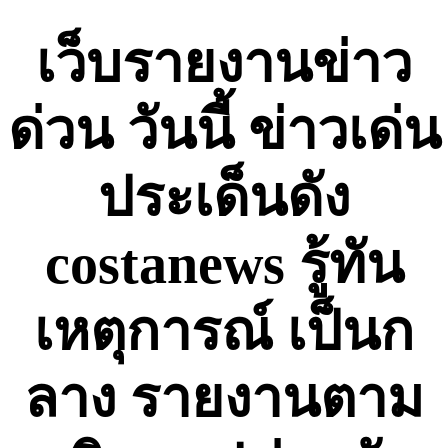
Skip
to
เว็บรายงานข่าว
content
ด่วน วันนี้ ข่าวเด่น
ประเด็นดัง
costanews รู้ทัน
เหตุการณ์ เป็นก
ลาง รายงานตาม