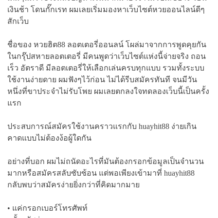
เงินช้า โดนกั๊กเรท ผมเลยเริ่มมองหาเว็บไซต์หวยออนไลน์ดีๆ
สักเว็บ
ชื่อของ หวยฮิต88 ลอตเตอรี่ออนลน์ โผล่มาจากการพูดคุยกัน
ในกรุ๊ปสหายลอตเตอรี่ มีคนพูดว่าเว็บไซต์แห่งนี้จ่ายจริง ถอน
เร็ว อัตราดี มีลอตเตอรี่ให้เลือกเล่นครบทุกแบบ รวมทั้งระบบ
ใช้งานง่ายดาย ผมฟังๆไว้ก่อน ไม่ได้รีบสมัครทันที จนมีวัน
หนึ่งที่ขาประจำไม่รับโพย ผมเลยตกลงใจทดลองเว็บนี้เป็นครั้ง
แรก
ประสบการณ์สมัครใช้งานคราวแรกกับ huayhit88 ง่ายเกิน
คาดแบบไม่ต้องง้อผู้ใดกัน
อย่างที่บอก ผมไม่ถนัดอะไรที่มันต้องกรอกข้อมูลเป็นจำนวน
มากหรือสมัครสลับซับซ้อน แต่พอเพียงเข้ามาที่ huayhit88
กลับพบว่าสมัครง่ายยิ่งกว่าที่คิดมากมาย
• แค่กรอกเบอร์โทรศัพท์