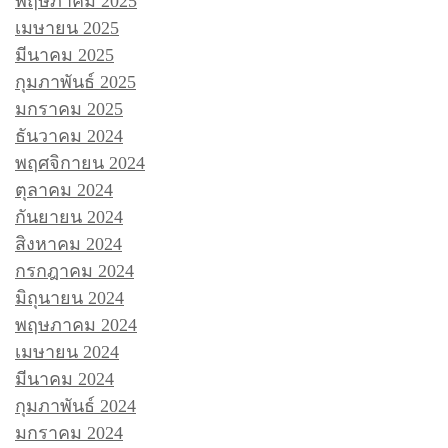
พฤษภาคม 2025
เมษายน 2025
มีนาคม 2025
กุมภาพันธ์ 2025
มกราคม 2025
ธันวาคม 2024
พฤศจิกายน 2024
ตุลาคม 2024
กันยายน 2024
สิงหาคม 2024
กรกฎาคม 2024
มิถุนายน 2024
พฤษภาคม 2024
เมษายน 2024
มีนาคม 2024
กุมภาพันธ์ 2024
มกราคม 2024