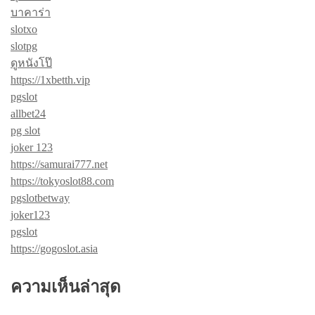
บาคาร่า
slotxo
slotpg
ดูหนังโป๊
https://1xbetth.vip
pgslot
allbet24
pg slot
joker 123
https://samurai777.net
https://tokyoslot88.com
pgslotbetway
joker123
pgslot
https://gogoslot.asia
ความเห็นล่าสุด