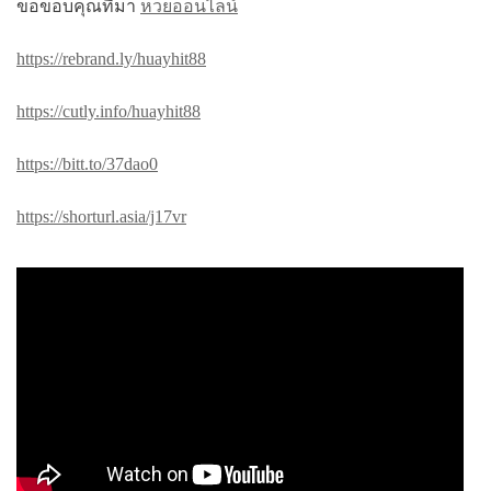
ขอขอบคุณที่มา
หวยออนไลน์
https://rebrand.ly/huayhit88
https://cutly.info/huayhit88
https://bitt.to/37dao0
https://shorturl.asia/j17vr