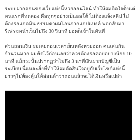
ระบบฝากถอนของเว็บแห่งนี้หวยออนไลน์ ทำให้ผมติดใจตั้งแต่
หนแรกที่ทดลอง คือทุกๆอย่างเป็นออโต้ ไม่ต้องแจ้งสลิป ไม่
ต้องรอแอดมิน ธรรมดาผมโอนจากแอปแบงค์ พอกลับมา
รีเฟรชหน้าเว็บไม่ถึง 30 วินาที ยอดก็เข้าในทันที
ส่วนถอนเงิน ผมเคยถอนเวลาเย็นหลังหวยออก คนเล่นกัน
จำนวนมาก ผมคิดไว้ก่อนเลยว่าควรต้องรอคอยอย่างน้อย 10
นาที แม้กระนั้นปรากฏว่าไม่ถึง 3 นาทีเงินฝากบัญชีเป็น
ระเบียบ นี่แหละสิ่งที่ทำให้ผมตัดสินใจอยู่กับเว็บไซต์แห่งนี้
ยาวๆไม่ต้องลุ้นให้อ่อนล้าว่าถอนแล้วจะได้เงินหรือเปล่า