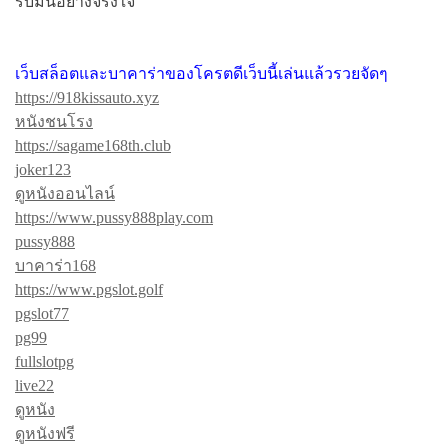
รับมันอย่างจริงใจ
เว็บสล็อตและบาคาร่าของโครตดีเว็บนี้เล่นแล้วรวยจัดๆ
https://918kissauto.xyz
หนังชนโรง
https://sagame168th.club
joker123
ดูหนังออนไลน์
https://www.pussy888play.com
pussy888
บาคาร่า168
https://www.pgslot.golf
pgslot77
pg99
fullslotpg
live22
ดูหนัง
ดูหนังฟรี