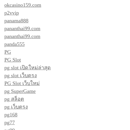
okcasino159.com
p2vvip
panama888
pananthai99.com
pananthai99.com
panda555
PG
PG Slot
pg slot เปิดใหม่ล่าสุด
pg slot เว็บตรง
PG Slot เว็บใหม่
pg SuperGame
pg สล็อต
pg เว็บตรง
pg168
pg77