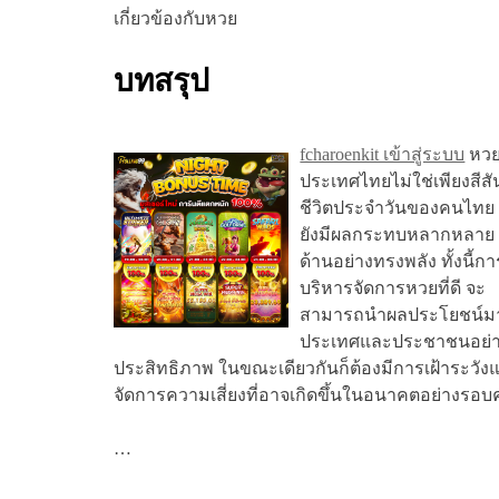
เกี่ยวข้องกับหวย
บทสรุป
fcharoenkit เข้าสู่ระบบ
หว
ประเทศไทยไม่ใช่เพียงสีส
ชีวิตประจำวันของคนไทย 
ยังมีผลกระทบหลากหลาย
ด้านอย่างทรงพลัง ทั้งนี้กา
บริหารจัดการหวยที่ดี จะ
สามารถนำผลประโยชน์มาส
ประเทศและประชาชนอย่า
ประสิทธิภาพ ในขณะเดียวกันก็ต้องมีการเฝ้าระวัง
จัดการความเสี่ยงที่อาจเกิดขึ้นในอนาคตอย่างรอ
…