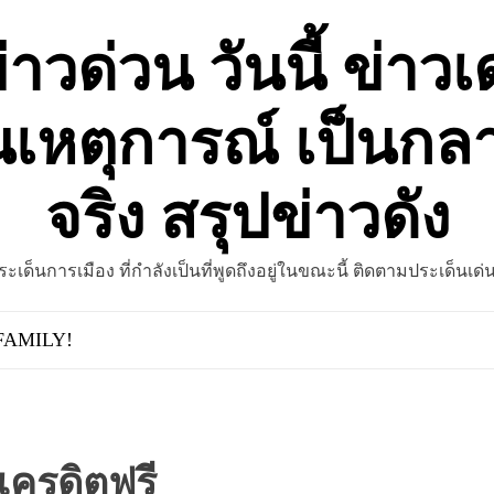
าวด่วน วันนี้ ข่าวเ
ทันเหตุการณ์ เป็น
จริง สรุปข่าวดัง
บประเด็นการเมือง ที่กำลังเป็นที่พูดถึงอยู่ในขณะนี้ ติดตามประเด็นเด
FAMILY!
 เครดิตฟรี