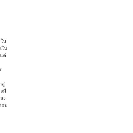
ยใน
ันใน
แต่
ร
ู่
งมี
และ
บคอบ