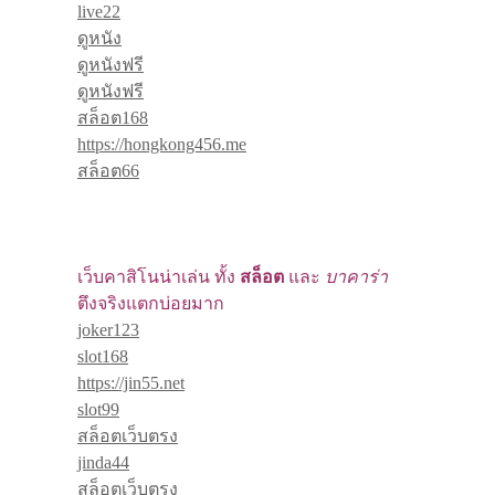
live22
ดูหนัง
ดูหนังฟรี
ดูหนังฟรี
สล็อต168
https://hongkong456.me
สล็อต66
เว็บคาสิโนน่าเล่น ทั้ง
สล็อต
และ
บาคาร่า
ตึงจริงแตกบ่อยมาก
joker123
slot168
https://jin55.net
slot99
สล็อตเว็บตรง
jinda44
สล็อตเว็บตรง