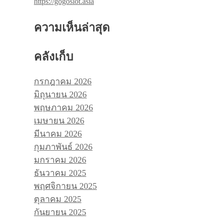
https://gogoslot.asia
ความเห็นล่าสุด
คลังเก็บ
กรกฎาคม 2026
มิถุนายน 2026
พฤษภาคม 2026
เมษายน 2026
มีนาคม 2026
กุมภาพันธ์ 2026
มกราคม 2026
ธันวาคม 2025
พฤศจิกายน 2025
ตุลาคม 2025
กันยายน 2025