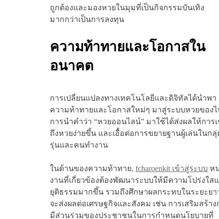
ถูกต้องและมองหวยในมุมที่เป็นกิจกรรมบันเทิง
มากกว่าเป็นการลงทุน
ความท้าทายและโอกาสใน
อนาคต
การเปลี่ยนแปลงทางเทคโนโลยีและดิจิทัลได้นำพา
ความท้าทายและโอกาสใหม่ๆ มาสู่ระบบหวยของไ
การนำคำว่า “หวยออนไลน์” มาใช้ได้ส่งผลให้การเ
ถึงหวยง่ายขึ้น และเอื้อต่อการขยายฐานผู้เล่นในกลุ่
รุ่นและคนทำงาน
ในด้านของความท้าทาย,
fcharoenkit เข้าสู่ระบบ
หน
งานที่เกี่ยวข้องต้องพัฒนาระบบให้มีความโปร่งใส
ยุติธรรมมากขึ้น รวมถึงศึกษาผลกระทบในระยะยาว
จะส่งผลต่อเศรษฐกิจและสังคม เช่น การเสริมสร้าง
มีส่วนร่วมของประชาชนในการกำหนดนโยบายที่