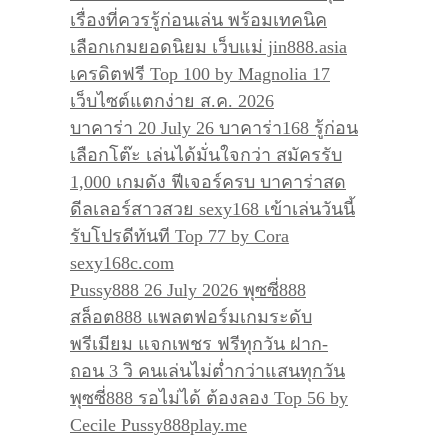
เรื่องที่ควรรู้ก่อนเล่น พร้อมเทคนิค
เลือกเกมยอดนิยม เว็บแม่ jin888.asia
เครดิตฟรี Top 100 by Magnolia 17
เว็บไซต์แตกง่าย ส.ค. 2026
บาคาร่า 20 July 26 บาคาร่า168 รู้ก่อน
เลือกโต๊ะ เล่นได้มั่นใจกว่า สมัครรับ
1,000 เกมดัง ฟีเจอร์ครบ บาคาร่าสด
ดีลเลอร์สาวสวย sexy168 เข้าเล่นวันนี้
รับโปรดีทันที Top 77 by Cora
sexy168c.com
Pussy888 26 July 2026 พุซซี่888
สล็อต888 แพลตฟอร์มเกมระดับ
พรีเมียม แจกเพชร ฟรีทุกวัน ฝาก-
ถอน 3 วิ คนเล่นไม่ต่ำกว่าแสนทุกวัน
พุซซี่888 รอไม่ได้ ต้องลอง Top 56 by
Cecile Pussy888play.me