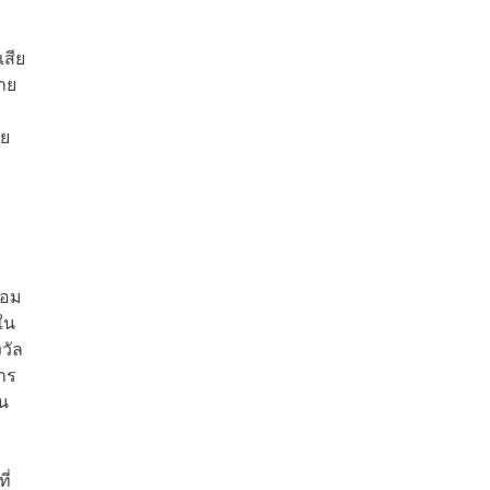
เสีย
าย
วย
่อม
ใน
วัล
าร
ใน
ี่