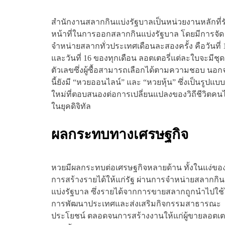
สำนักงานสลากกินแบ่งรัฐบาลเป็นหน่วยงานหลักที่ร
หน้าที่ในการออกสลากกินแบ่งรัฐบาล โดยมีการจัด
จำหน่ายสลากทั่วประเทศเดือนละสองครั้ง คือวันที่ 
และวันที่ 16 ของทุกเดือน ลอตเตอรี่แต่ละใบจะมีชุด
ตัวเลขซึ่งผู้ซื้อสามารถเลือกได้ตามความชอบ นอก
นี้ยังมี “หวยออนไลน์” และ “หวยหุ้น” ซึ่งเป็นรูปแบบ
ใหม่ที่ตอบสนองต่อการเปลี่ยนแปลงของวิถีชีวิตคน
ในยุคดิจิทัล
ผลกระทบทางเศรษฐกิจ
หวยมีผลกระทบต่อเศรษฐกิจหลายด้าน ทั้งในแง่ขอ
การสร้างรายได้ให้แก่รัฐ ผ่านการจำหน่ายสลากกิน
แบ่งรัฐบาล ซึ่งรายได้จากการขายสลากถูกนำไปใช
การพัฒนาประเทศและส่งเสริมกิจกรรมสาธารณะ
ประโยชน์ ตลอดจนการสร้างงานให้แก่ผู้ขายลอตเตอ