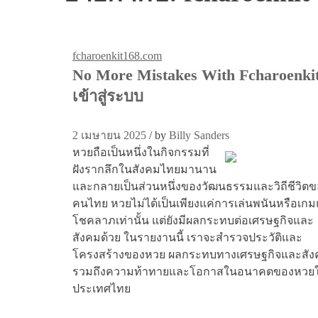
fcharoenkit168.com
No More Mistakes With Fcharoenki
เข้าสู่ระบบ
2 เมษายน 2025
/
by
Billy Sanders
หวยถือเป็นหนึ่งในกิจกรรมที่
ฝังรากลึกในสังคมไทยมานาน
และกลายเป็นส่วนหนึ่งของวัฒนธรรมและวิถีชีวิต
คนไทย หวยไม่ได้เป็นเพียงแค่การเล่นพนันหรือเกม
โชคลาภเท่านั้น แต่ยังมีผลกระทบต่อเศรษฐกิจและ
สังคมด้วย ในรายงานนี้ เราจะสำรวจประวัติและ
โครงสร้างของหวย ผลกระทบทางเศรษฐกิจและสัง
รวมถึงความท้าทายและโอกาสในอนาคตของหวย
ประเทศไทย