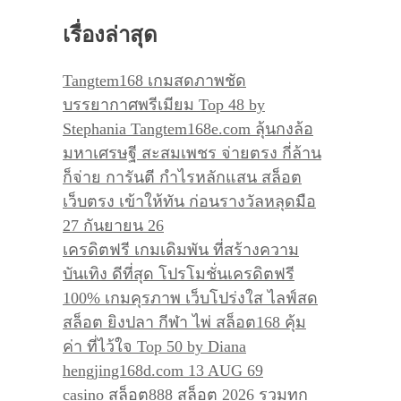
สำหรับ:
เรื่องล่าสุด
Tangtem168 เกมสดภาพชัด
บรรยากาศพรีเมียม Top 48 by
Stephania Tangtem168e.com ลุ้นกงล้อ
มหาเศรษฐี สะสมเพชร จ่ายตรง กี่ล้าน
ก็จ่าย การันตี กำไรหลักแสน สล็อต
เว็บตรง เข้าให้ทัน ก่อนรางวัลหลุดมือ
27 กันยายน 26
เครดิตฟรี เกมเดิมพัน ที่สร้างความ
บันเทิง ดีที่สุด โปรโมชั่นเครดิตฟรี
100% เกมคุรภาพ เว็บโปร่งใส ไลฟ์สด
สล็อต ยิงปลา กีฬา ไพ่ สล็อต168 คุ้ม
ค่า ที่ไว้ใจ Top 50 by Diana
hengjing168d.com 13 AUG 69
casino สล็อต888 สล็อต 2026 รวมทุก