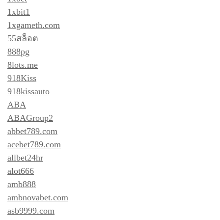
1xbit1
1xgameth.com
55สล็อต
888pg
8lots.me
918Kiss
918kissauto
ABA
ABAGroup2
abbet789.com
acebet789.com
allbet24hr
alot666
amb888
ambnovabet.com
asb9999.com