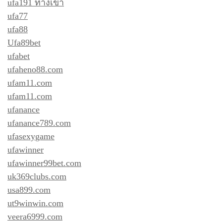
ufa191 ทางเข้า
ufa77
ufa88
Ufa89bet
ufabet
ufaheno88.com
ufam11.com
ufam11.com
ufanance
ufanance789.com
ufasexygame
ufawinner
ufawinner99bet.com
uk369clubs.com
usa899.com
ut9winwin.com
veera6999.com