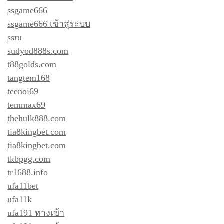
ssgame666
ssgame666 เข้าสู่ระบบ
ssru
sudyod888s.com
t88golds.com
tangtem168
teenoi69
temmax69
thehulk888.com
tia8kingbet.com
tia8kingbet.com
tkbpgg.com
tr1688.info
ufa11bet
ufa11k
ufa191 ทางเข้า