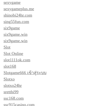
sexygame
sexygameplus.me
shinobi24hr.com
sing55fun.com
six9game
six9game.win
six9game.win
Slot
Slot Online
slot1111ok.com
slot168
Slotgame666 เข้าสู่ระบบ
Slotxo
slotxo24hr
sretthi99
ssc168.com
ssc915casino.com