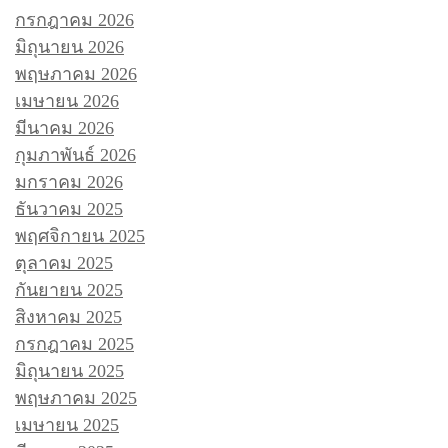
กรกฎาคม 2026
มิถุนายน 2026
พฤษภาคม 2026
เมษายน 2026
มีนาคม 2026
กุมภาพันธ์ 2026
มกราคม 2026
ธันวาคม 2025
พฤศจิกายน 2025
ตุลาคม 2025
กันยายน 2025
สิงหาคม 2025
กรกฎาคม 2025
มิถุนายน 2025
พฤษภาคม 2025
เมษายน 2025