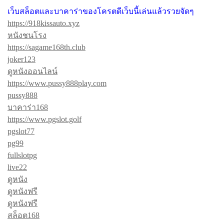
เว็บสล็อตและบาคาร่าของโครตดีเว็บนี้เล่นแล้วรวยจัดๆ
https://918kissauto.xyz
หนังชนโรง
https://sagame168th.club
joker123
ดูหนังออนไลน์
https://www.pussy888play.com
pussy888
บาคาร่า168
https://www.pgslot.golf
pgslot77
pg99
fullslotpg
live22
ดูหนัง
ดูหนังฟรี
ดูหนังฟรี
สล็อต168