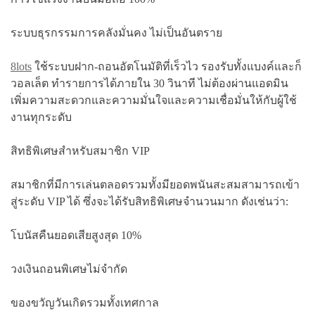
ระบบธุรกรรมการคลังมั่นคง ไม่เป็นอันตราย
8lots
ใช้ระบบฝาก-ถอนอัตโนมัติที่เร็วไว รองรับทั้งแบงค์และก็
วอลเล็ต ทำรายการได้ภายใน 30 วินาที ไม่ต้องผ่านแอดมิน
เพิ่มความสะดวกและความมั่นใจและความเชื่อมั่นให้กับผู้ใช้
งานทุกระดับ
สิทธิพิเศษสำหรับสมาชิก VIP
สมาชิกที่มีการเล่นตลอดรวมทั้งมียอดพนันสะสมสามารถเข้า
สู่ระดับ VIP ได้ ซึ่งจะได้รับสิทธิพิเศษจำนวนมาก ดังเช่นว่า:
โบนัสคืนยอดเสียสูงสุด 10%
วงเงินถอนพิเศษไม่จำกัด
ของขวัญวันเกิดรวมทั้งเทศกาล