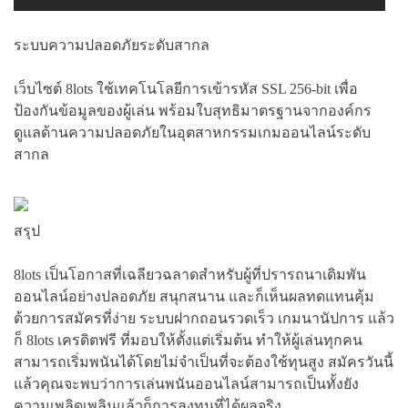
ระบบความปลอดภัยระดับสากล
เว็บไซต์ 8lots ใช้เทคโนโลยีการเข้ารหัส SSL 256-bit เพื่อ
ป้องกันข้อมูลของผู้เล่น พร้อมใบสุทธิมาตรฐานจากองค์กร
ดูแลด้านความปลอดภัยในอุตสาหกรรมเกมออนไลน์ระดับ
สากล
สรุป
8lots เป็นโอกาสที่เฉลียวฉลาดสำหรับผู้ที่ปรารถนาเดิมพัน
ออนไลน์อย่างปลอดภัย สนุกสนาน และก็เห็นผลทดแทนคุ้ม
ด้วยการสมัครที่ง่าย ระบบฝากถอนรวดเร็ว เกมนานัปการ แล้ว
ก็ 8lots เครดิตฟรี ที่มอบให้ตั้งแต่เริ่มต้น ทำให้ผู้เล่นทุกคน
สามารถเริ่มพนันได้โดยไม่จำเป็นที่จะต้องใช้ทุนสูง สมัครวันนี้
แล้วคุณจะพบว่าการเล่นพนันออนไลน์สามารถเป็นทั้งยัง
ความเพลิดเพลินแล้วก็การลงทุนที่ได้ผลจริง