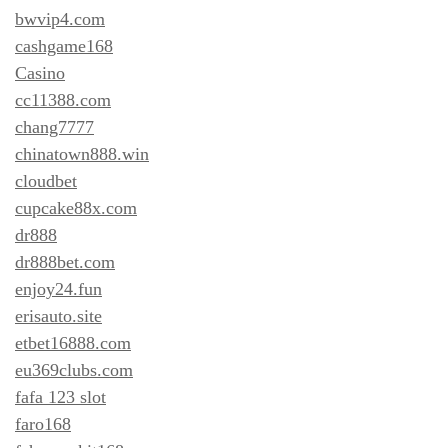
bwvip4.com
cashgame168
Casino
cc11388.com
chang7777
chinatown888.win
cloudbet
cupcake88x.com
dr888
dr888bet.com
enjoy24.fun
erisauto.site
etbet16888.com
eu369clubs.com
fafa 123 slot
faro168