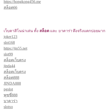
https://hongkong456.me
สล็อต66
เว็บคาสิโนน่าเล่น ทั้ง
สล็อต
และ
บาคาร่า
ตึงจริงแตกบ่อยมาก
joker123
slot168
https://jin55.net
slot99
สล็อตเว็บตรง
jinda44
สล็อตเว็บตรง
สล็อต888
JINDA888
pgslot
พุซซี่888
บาคาร่า
slotxo