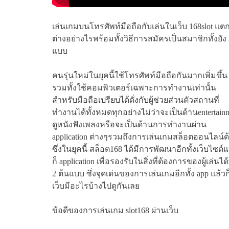
เล่นเกมบนโทรศัพท์มือถือกับเล่นในเว็บ 168slot แต
ต่างอย่างไรพร้อมทั้งวิธีการสมัครเป็นสมาชิกทั้งยัง
แบบ
คนรุ่นใหม่ในยุคนี้ใช้โทรศัพท์มือถือกันมากเพิ่มขึ้น
รวมทั้งใช้คอมพิวเตอร์เฉพาะการทำงานเท่านั้น
สำหรับมือถือเปรียบได้ดั่งกับผู้ช่วยส่วนตัวสถานที่
ทำงานได้ทั้งหมดทุกอย่างไม่ว่าจะเป็นด้านentertain
ดูหนังฟังเพลงหรือจะเป็นด้านการทำงานผ่าน
application ต่างๆรวมถึงการเล่นเกมสล็อตออนไลน์ด
ซึ่งในยุคนี้ สล็อต168 ได้มีการพัฒนาอีกทั้งเว็บไซต์แ
ก็ application เพื่อรองรับในสิ่งที่ต้องการของผู้เล่นได้ท
2 ต้นแบบ ซึ่งจุดเด่นของการเล่นเกมอีกทั้ง app แล้วก
เว็บมีอะไรบ้างไปดูกันเลย
ข้อดีของการเล่นเกม slot168 ผ่านเว็บ