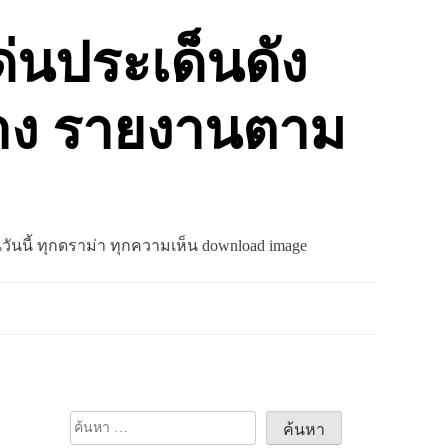
ด่นประเด็นดัง
กลาง รายงานตาม
่นวันนี้ ทุกดราม่า ทุกความเห็น download image
ค้นหา