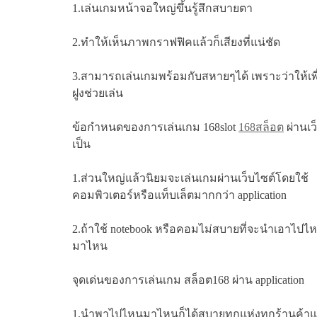
1.เล่นเกมหน้าจอใหญ่ขึ้นรู้สึกสบายตา
2.ทำให้เห็นภาพกราฟฟิคแล้วก็เสียงที่แน่ชัด
3.สามารถเล่นเกมพร้อมกับสหายๆได้ เพราะว่าให้เพ
ฝูงช่วยเล่น
ข้อกำหนดของการเล่นเกม 168slot
168สล็อต
ผ่านเว
เป็น
1.ส่วนใหญ่แล้วนิยมจะเล่นเกมผ่านเว็บไซต์โดยใช้
คอมพิวเตอร์หรือแท็บเล็ตมากกว่า application
2.ถ้าใช้ notebook หรือคอมไม่สบายที่จะนำเอาไปไ
มาไหน
จุดเด่นของการเล่นเกม สล็อต168 ผ่าน application
1.นำพาไปไหนมาไหนก็ได้สบายทุกแห่งทุกร้านค้าแ