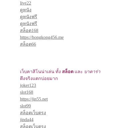
live22
ดูหนัง
ดูหนังฟรี
ดูหนังฟรี
สล็อต168
https://hongkong456.me
สล็อต66
เว็บคาสิโนน่าเล่น ทั้ง
สล็อต
และ
บาคาร่า
ตึงจริงแตกบ่อยมาก
joker123
slot168
https://jin55.net
slot99
สล็อตเว็บตรง
jinda44
สล็อตเว็บตรง