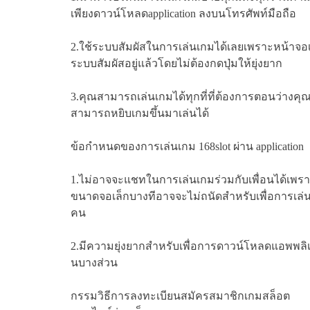
เพียงดาวน์โหลดapplication ลงบนโทรศัพท์มือถือ
2.ใช้ระบบสัมผัสในการเล่นเกมได้เลยเพราะหน้าจอเ
ระบบสัมผัสอยู่แล้วโดยไม่ต้องกดปุ่มให้ยุ่งยาก
3.คุณสามารถเล่นเกมได้ทุกที่ที่ต้องการตอนว่างคุณ
สามารถหยิบเกมขึ้นมาเล่นได้
ข้อกำหนดของการเล่นเกม 168slot ผ่าน application
1.ไม่อาจจะแชทในการเล่นเกมร่วมกับเพื่อนได้เพร
ขนาดจอเล็กบางทีอาจจะไม่ถนัดสำหรับเพื่อการเล่น
คน
2.มีความยุ่งยากสำหรับเพื่อการดาวน์โหลดแอพพลิเ
นบางส่วน
กรรมวิธีการลงทะเบียนสมัครสมาชิกเกมสล็อต