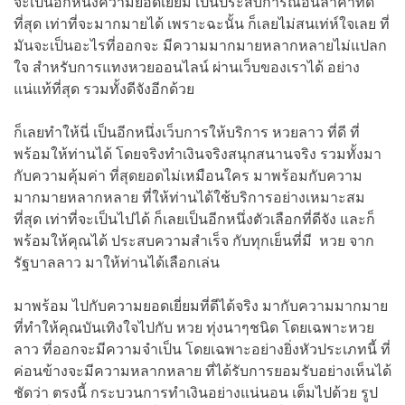
จะเป็นอีกหนึ่งความยอดเยี่ยม เป็นประสบการณ์อันล้ำค่าที่ดี
ที่สุด เท่าที่จะมากมายได้ เพราะฉะนั้น ก็เลยไม่สนเท่ห์ใจเลย ที่
มันจะเป็นอะไรที่ออกจะ มีความมากมายหลากหลายไม่แปลก
ใจ สำหรับการแทงหวยออนไลน์ ผ่านเว็บของเราได้ อย่าง
แน่แท้ที่สุด รวมทั้งดีจังอีกด้วย
ก็เลยทำให้นี่ เป็นอีกหนึ่งเว็บการให้บริการ หวยลาว ที่ดี ที่
พร้อมให้ท่านได้ โดยจริงทำเงินจริงสนุกสนานจริง รวมทั้งมา
กับความคุ้มค่า ที่สุดยอดไม่เหมือนใคร มาพร้อมกับความ
มากมายหลากหลาย ที่ให้ท่านได้ใช้บริการอย่างเหมาะสม
ที่สุด เท่าที่จะเป็นไปได้ ก็เลยเป็นอีกหนึ่งตัวเลือกที่ดีจัง และก็
พร้อมให้คุณได้ ประสบความสำเร็จ กับทุกเย็นที่มี หวย จาก
รัฐบาลลาว มาให้ท่านได้เลือกเล่น
มาพร้อม ไปกับความยอดเยี่ยมที่ดีได้จริง มากับความมากมาย
ที่ทำให้คุณบันเทิงใจไปกับ หวย ทุ่งนาๆชนิด โดยเฉพาะหวย
ลาว ที่ออกจะมีความจำเป็น โดยเฉพาะอย่างยิ่งหัวประเภทนี้ ที่
ค่อนข้างจะมีความหลากหลาย ที่ได้รับการยอมรับอย่างเห็นได้
ชัดว่า ตรงนี้ กระบวนการทำเงินอย่างแน่นอน เต็มไปด้วย รูป