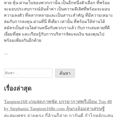
หวย หุ้น ผ่านเว็บของพวกเรานั้น เป็นอีกหนึ่งตัวเลือก ที่พร้อม
จะมอบประสบการณ์อันล้ำค่า เป็นความดีเลิศที่พร้อมจะมอบ
ความลงตัว ที่หลากหลายและเป็นสาระสำคัญ ที่มีความเหมาะ
สมกับการลงทุน ผ่านที่นี่ ที่เดียว เท่านั้น ที่พร้อมให้ท่านได้
สมัครเป็นส่วนใดส่วนหนึ่งกับพวกเราแล้ว กับการเล่นหวยที่ดี
เยี่ยมที่สุด และเรียนรู้กับการบริหารจัดแจงเงิน ของคุณไป
พร้อมเพียงกันอีกด้วย
…
ค้นหา
สำหรับ:
เรื่องล่าสุด
Tangtem168 เกมสดภาพชัด บรรยากาศพรีเมียม Top 48
by Stephania Tangtem168e.com ลุ้นกงล้อมหาเศรษฐี
สะสมเพชร จ่ายตรง กี่ล้านก็จ่าย การันตี กำไรหลักแสน