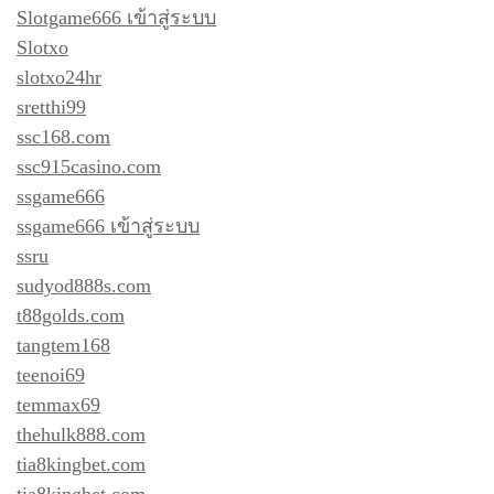
Slotgame666 เข้าสู่ระบบ
Slotxo
slotxo24hr
sretthi99
ssc168.com
ssc915casino.com
ssgame666
ssgame666 เข้าสู่ระบบ
ssru
sudyod888s.com
t88golds.com
tangtem168
teenoi69
temmax69
thehulk888.com
tia8kingbet.com