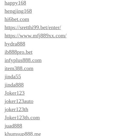
happy168
hengjing168
hi6bet.com
https://sretthi99.bet/enter/
https://www.mfj889xx.com/
hydra888
ib888pro.bet
infyplus888.com
item388.com
jinda55
jinda888
Joker123
joker123auto
joker123th
Joker123th.com
juad888
khumsup888.me