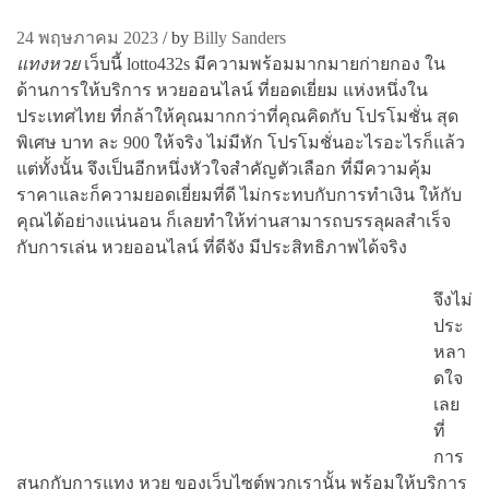
24 พฤษภาคม 2023
/
by
Billy Sanders
แทงหวย
เว็บนี้ lotto432s มีความพร้อมมากมายก่ายกอง ใน
ด้านการให้บริการ หวยออนไลน์ ที่ยอดเยี่ยม แห่งหนึ่งใน
ประเทศไทย ที่กล้าให้คุณมากกว่าที่คุณคิดกับ โปรโมชั่น สุด
พิเศษ บาท ละ 900 ให้จริง ไม่มีหัก โปรโมชั่นอะไรอะไรก็แล้ว
แต่ทั้งนั้น จึงเป็นอีกหนึ่งหัวใจสำคัญตัวเลือก ที่มีความคุ้ม
ราคาและก็ความยอดเยี่ยมที่ดี ไม่กระทบกับการทำเงิน ให้กับ
คุณได้อย่างแน่นอน ก็เลยทำให้ท่านสามารถบรรลุผลสำเร็จ
กับการเล่น หวยออนไลน์ ที่ดีจัง มีประสิทธิภาพได้จริง
จึงไม่
ประ
หลา
ดใจ
เลย
ที่
การ
สนุกกับการแทง หวย ของเว็บไซต์พวกเรานั้น พร้อมให้บริการ