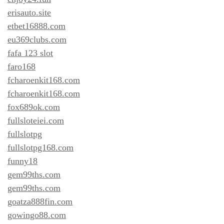
erisauto.site
etbet16888.com
eu369clubs.com
fafa 123 slot
faro168
fcharoenkit168.com
fcharoenkit168.com
fox689ok.com
fullsloteiei.com
fullslotpg
fullslotpg168.com
funny18
gem99ths.com
gem99ths.com
goatza888fin.com
gowingo88.com