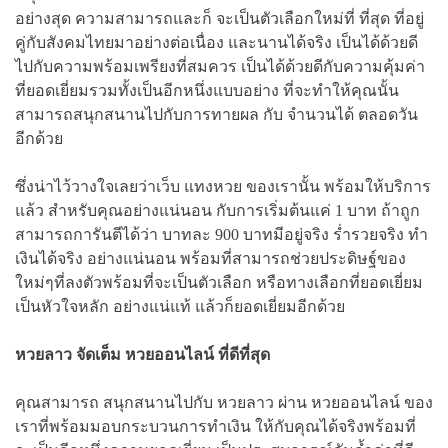
อย่างสุด ความสามารถและก็ จะเป็นตัวเลือกใหม่ที่ ที่สุด ที่อยู่
คู่กับสังคมไทยมาอย่างต่อเนื่อง และนานได้จริง เป็นได้ด้วยดี
ไปกับความพร้อมเพรียงที่สมควร เป็นได้ด้วยดีกับความคุ้มค่า
ที่ยอดเยี่ยมรวมทั้งเป็นอีกหนึ่งแบบอย่าง ที่จะทำให้คุณนั้น
สามารถสนุกสนานไปกับการทายผล กับ จำนวนได้ ตลอดวัน
อีกด้วย
ซึ่งน่าไว้วางใจเลยว่าเว็บ แทงหวย ของเรานั้น พร้อมให้บริการ
แล้ว สำหรับคุณอย่างแน่นอน กับการเริ่มต้นแค่ 1 บาท ถ้าถูก
สามารถการันตีได้ว่า บาทละ 900 บาทมีอยู่จริง ร่ำรวยจริง ทำ
เงินได้จริง อย่างแน่นอน พร้อมที่สามารถช่วยประดิษฐ์ของ
ใหม่ๆที่ลงตัวพร้อมที่จะเป็นตัวเลือก หรือทางเลือกที่ยอดเยี่ยม
เป็นหัวใจหลัก อย่างแน่แท้ แล้วก็ยอดเยี่ยมอีกด้วย
หวยลาว จัดเต็ม หวยออนไลน์ ที่ดีที่สุด
คุณสามารถ สนุกสนานไปกับ หวยลาว ผ่าน หวยออนไลน์ ของ
เราที่พร้อมมอบกระบวนการทำเงิน ให้กับคุณได้จริงพร้อมที่