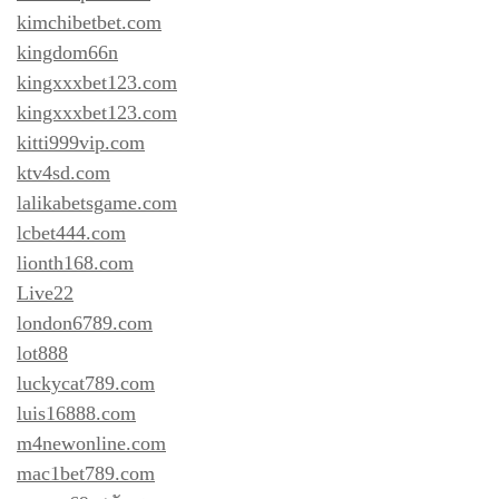
kimchibetbet.com
kingdom66n
kingxxxbet123.com
kingxxxbet123.com
kitti999vip.com
ktv4sd.com
lalikabetsgame.com
lcbet444.com
lionth168.com
Live22
london6789.com
lot888
luckycat789.com
luis16888.com
m4newonline.com
mac1bet789.com