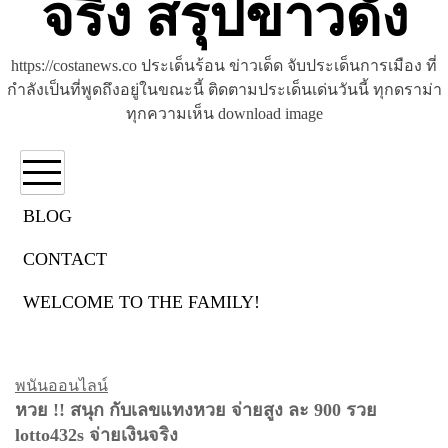
จริง สรุปข่าวดัง
https://costanews.co ประเด็นร้อน ข่าวเด็ด จับประเด็นการเมือง ที่
กำลังเป็นที่พูดถึงอยู่ในขณะนี้ ติดตามประเด็นเด่นวันนี้ ทุกดราม่า
ทุกความเห็น download image
BLOG
CONTACT
ป้ายกำกับ:
หวย
WELCOME TO THE FAMILY!
พนันออนไลน์
หวย !! สนุก กับเลขแทงหวย จ่ายสูง ละ 900 รวย
lotto432s จ่ายเงินจริง