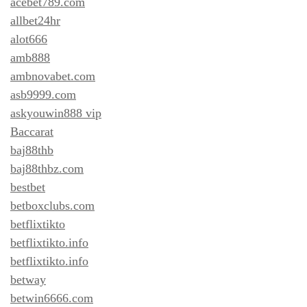
acebet789.com
allbet24hr
alot666
amb888
ambnovabet.com
asb9999.com
askyouwin888 vip
Baccarat
baj88thb
baj88thbz.com
bestbet
betboxclubs.com
betflixtikto
betflixtikto.info
betflixtikto.info
betway
betwin6666.com