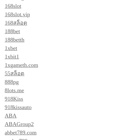
168slot
168slot.vip
168สล็อต
188bet
188betth
1xbet
1xbit1
1xgameth.com
55สล็อต
888pg
8lots.me
918Kiss
918kissauto
ABA
ABAGroup2
abbet789.com