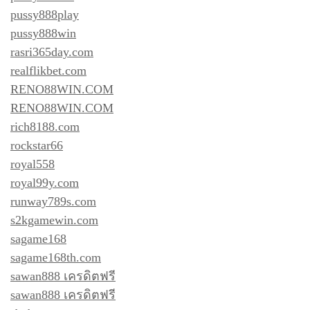
pussy888play
pussy888win
rasri365day.com
realflikbet.com
RENO88WIN.COM
RENO88WIN.COM
rich8188.com
rockstar66
royal558
royal99y.com
runway789s.com
s2kgamewin.com
sagame168
sagame168th.com
sawan888 เครดิตฟรี
sawan888 เครดิตฟรี