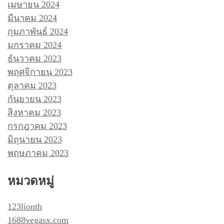
เมษายน 2024
มีนาคม 2024
กุมภาพันธ์ 2024
มกราคม 2024
ธันวาคม 2023
พฤศจิกายน 2023
ตุลาคม 2023
กันยายน 2023
สิงหาคม 2023
กรกฎาคม 2023
มิถุนายน 2023
พฤษภาคม 2023
หมวดหมู่
123lionth
1688vegasx.com