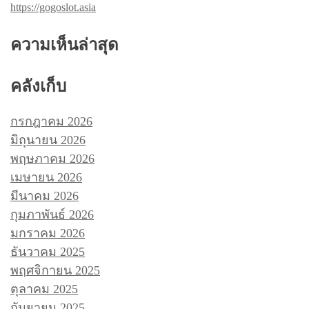
https://gogoslot.asia
ความเห็นล่าสุด
คลังเก็บ
กรกฎาคม 2026
มิถุนายน 2026
พฤษภาคม 2026
เมษายน 2026
มีนาคม 2026
กุมภาพันธ์ 2026
มกราคม 2026
ธันวาคม 2025
พฤศจิกายน 2025
ตุลาคม 2025
กันยายน 2025