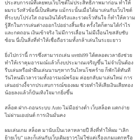
ประสบการณ์ที่เคยพบเว็บไซต์ไม่ประสิทธิภาพมาก่อน ทำให้
ผมระวังหัวข้อนี้เป็นพิเศษ แม้กระนั้นเมื่อได้มาเล่นกับเว็บไซต์
ที่ระบบโปร่งใส ถอนเงินได้จริงและรวดเร็วทันใจ ก็ทำให้ความ
รู้สึกในการเล่นต่างออกไปอย่างสิ้นเชิง ครั้งใดก็ตามได้กำไร
และกดถอน เงินเข้าจริง ไม่มีการเลื่อน ไม่มีเงื่อนไขสลับซับ
ซ้อน นี่เป็นสิ่งที่ทำให้เชื่อถือรวมทั้งกล้าเล่นในระยะยาว
ยิ่งไปกว่านี้ การซึ่งสามารถเล่น sretthi99 ได้ตลอดเวลายังช่วย
ทำให้เราคุมอารมณ์แล้วก็งบประมาณเจริญขึ้น ไม่จำเป็นต้อง
รีบเล่นหรือฝ่าฝืนเล่นนานๆหากวันไหนโชคร้าย ก็พักได้ทันที
วันไหนมีเวลารวมทั้งอารมณ์พร้อม ค่อยกลับมาเล่นใหม่ การ
เล่นอย่างงี้จากประสบการณ์ของผม ช่วยทำให้เสียเงินเสียทอง
น้อยลงแล้วก็บันเทิงใจมากยิ่งขึ้น
สล็อต ฝาก-ถอนระบบ Auto ไม่มีอย่างต่ำ เว็บสล็อต แตกง่าย
ไม่ผ่านเอเย่นต์ การเงินมั่นคง
ผมเล่นเกม สล็อต มานับเป็นเวลาหลายปี สิ่งที่ทำให้ผม “เลิก
ย้ายเว็บ” และก็เล่นกับเว็บเดิมยาวๆไม่ใช่แค่เรื่องเกมแตกหรือ