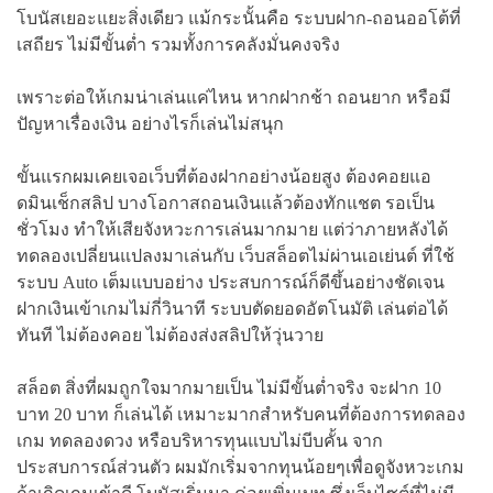
โบนัสเยอะแยะสิ่งเดียว แม้กระนั้นคือ ระบบฝาก-ถอนออโต้ที่
เสถียร ไม่มีขั้นต่ำ รวมทั้งการคลังมั่นคงจริง
เพราะต่อให้เกมน่าเล่นแค่ไหน หากฝากช้า ถอนยาก หรือมี
ปัญหาเรื่องเงิน อย่างไรก็เล่นไม่สนุก
ขั้นแรกผมเคยเจอเว็บที่ต้องฝากอย่างน้อยสูง ต้องคอยแอ
ดมินเช็กสลิป บางโอกาสถอนเงินแล้วต้องทักแชต รอเป็น
ชั่วโมง ทำให้เสียจังหวะการเล่นมากมาย แต่ว่าภายหลังได้
ทดลองเปลี่ยนแปลงมาเล่นกับ เว็บสล็อตไม่ผ่านเอเย่นต์ ที่ใช้
ระบบ Auto เต็มแบบอย่าง ประสบการณ์ก็ดีขึ้นอย่างชัดเจน
ฝากเงินเข้าเกมไม่กี่วินาที ระบบตัดยอดอัตโนมัติ เล่นต่อได้
ทันที ไม่ต้องคอย ไม่ต้องส่งสลิปให้วุ่นวาย
สล็อต สิ่งที่ผมถูกใจมากมายเป็น ไม่มีขั้นต่ำจริง จะฝาก 10
บาท 20 บาท ก็เล่นได้ เหมาะมากสำหรับคนที่ต้องการทดลอง
เกม ทดลองดวง หรือบริหารทุนแบบไม่บีบคั้น จาก
ประสบการณ์ส่วนตัว ผมมักเริ่มจากทุนน้อยๆเพื่อดูจังหวะเกม