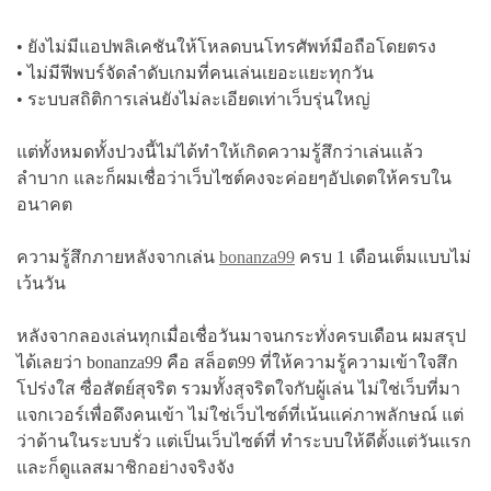
• ยังไม่มีแอปพลิเคชันให้โหลดบนโทรศัพท์มือถือโดยตรง
• ไม่มีฟีพบร์จัดลำดับเกมที่คนเล่นเยอะแยะทุกวัน
• ระบบสถิติการเล่นยังไม่ละเอียดเท่าเว็บรุ่นใหญ่
แต่ทั้งหมดทั้งปวงนี้ไม่ได้ทำให้เกิดความรู้สึกว่าเล่นแล้ว
ลำบาก และก็ผมเชื่อว่าเว็บไซต์คงจะค่อยๆอัปเดตให้ครบใน
อนาคต
ความรู้สึกภายหลังจากเล่น
bonanza99
ครบ 1 เดือนเต็มแบบไม่
เว้นวัน
หลังจากลองเล่นทุกเมื่อเชื่อวันมาจนกระทั่งครบเดือน ผมสรุป
ได้เลยว่า bonanza99 คือ สล็อต99 ที่ให้ความรู้ความเข้าใจสึก
โปร่งใส ซื่อสัตย์สุจริต รวมทั้งสุจริตใจกับผู้เล่น ไม่ใช่เว็บที่มา
แจกเวอร์เพื่อดึงคนเข้า ไม่ใช่เว็บไซต์ที่เน้นแค่ภาพลักษณ์ แต่
ว่าด้านในระบบรั่ว แต่เป็นเว็บไซต์ที่ ทำระบบให้ดีตั้งแต่วันแรก
และก็ดูแลสมาชิกอย่างจริงจัง