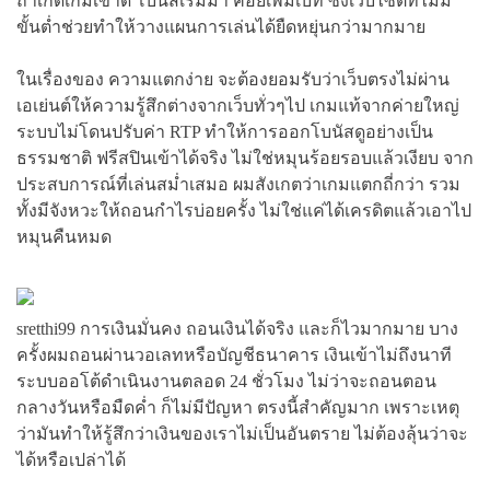
ถ้าเกิดเกมเข้าดี โบนัสเริ่มมา ค่อยเพิ่มเบท ซึ่งเว็บไซต์ที่ไม่มี
ขั้นต่ำช่วยทำให้วางแผนการเล่นได้ยืดหยุ่นกว่ามากมาย
ในเรื่องของ ความแตกง่าย จะต้องยอมรับว่าเว็บตรงไม่ผ่าน
เอเย่นต์ให้ความรู้สึกต่างจากเว็บทั่วๆไป เกมแท้จากค่ายใหญ่
ระบบไม่โดนปรับค่า RTP ทำให้การออกโบนัสดูอย่างเป็น
ธรรมชาติ ฟรีสปินเข้าได้จริง ไม่ใช่หมุนร้อยรอบแล้วเงียบ จาก
ประสบการณ์ที่เล่นสม่ำเสมอ ผมสังเกตว่าเกมแตกถี่กว่า รวม
ทั้งมีจังหวะให้ถอนกำไรบ่อยครั้ง ไม่ใช่แค่ได้เครดิตแล้วเอาไป
หมุนคืนหมด
sretthi99 การเงินมั่นคง ถอนเงินได้จริง และก็ไวมากมาย บาง
ครั้งผมถอนผ่านวอเลทหรือบัญชีธนาคาร เงินเข้าไม่ถึงนาที
ระบบออโต้ดำเนินงานตลอด 24 ชั่วโมง ไม่ว่าจะถอนตอน
กลางวันหรือมืดค่ำ ก็ไม่มีปัญหา ตรงนี้สำคัญมาก เพราะเหตุ
ว่ามันทำให้รู้สึกว่าเงินของเราไม่เป็นอันตราย ไม่ต้องลุ้นว่าจะ
ได้หรือเปล่าได้