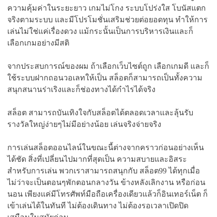
ความคุ้มค่าในระยะยาว เกมไม่โกง ระบบโปร่งใส โบนัสแตก
จริงตามระบบ และมีโปรโมชั่นเสริมช่วยต่อยอดทุน ทำให้การ
เล่นไม่ใช่แค่เรื่องดวง แม้กระนั้นเป็นการบริหารเงินและก็
เลือกเกมอย่างมีสติ
จากประสบการณ์ของผม ถ้าเลือกเว็บไซต์ถูก เลือกเกมดี และก็
ใช้ระบบฝากถอนวอเลทให้เป็น สล็อตก็สามารถเป็นทั้งความ
สนุกสนานร่าเริงและก็ช่องทางได้กำไรได้จริง
สล็อต สามารถบันเทิงใจกับสล็อตได้ตลอดเวลาและลุ้นรับ
รางวัลใหญ่ง่ายๆไม่มีอย่างน้อย เล่นจริงจ่ายจริง
การเล่นสล็อตออนไลน์ในขณะนี้ต่างจากคราวก่อนอย่างเห็น
ได้ชัด สิ่งที่เปลี่ยนไปมากที่สุดเป็น ความสบายและอิสระ
สำหรับการเล่น พวกเราสามารถสนุกกับ สล็อต99 ได้ทุกเมื่อ
ไม่ว่าจะเป็นตอนๆพักตอนกลางวัน ข้างหลังเลิกงาน หรือก่อน
นอน เพียงแค่มีโทรศัพท์มือถือเครื่องเดียวแล้วก็อินเทอร์เน็ต ก็
เข้าเล่นได้ในทันที ไม่ต้องเดินทาง ไม่ต้องรอเวลาเปิดปิด