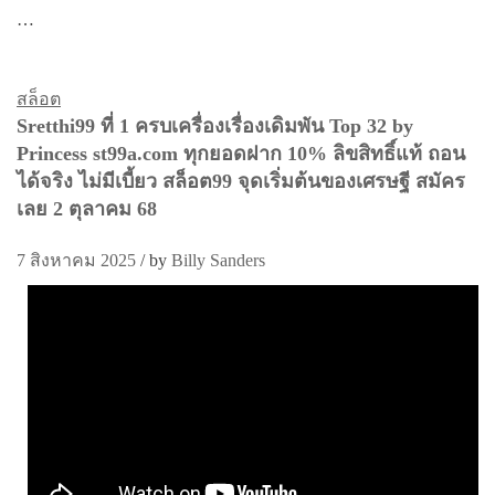
…
สล็อต
Sretthi99 ที่ 1 ครบเครื่องเรื่องเดิมพัน Top 32 by
Princess st99a.com ทุกยอดฝาก 10% ลิขสิทธิ์แท้ ถอน
ได้จริง ไม่มีเบี้ยว สล็อต99 จุดเริ่มต้นของเศรษฐี สมัคร
เลย 2 ตุลาคม 68
7 สิงหาคม 2025
/
by
Billy Sanders