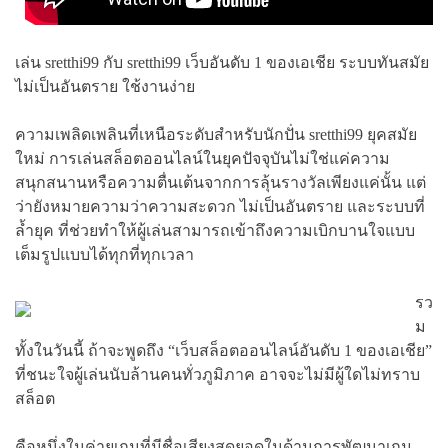
เล่น sretthi99 กับ sretthi99 เว็บอันดับ 1 ของเอเชีย ระบบทันสมัย
ไม่เป็นอันตราย ใช้งานง่าย
ความเพลิดเพลินที่เหนือระดับสำหรับนักปั่น sretthi99 ยุคสมัย
ใหม่ การเล่นสล็อตออนไลน์ในยุคปัจจุบันไม่ใช่แค่ความ
สนุกสนานหรือความตื่นเต้นจากการลุ้นรางวัลเพียงแค่นั้น แต่
ว่ายังหมายความว่าความสะดวก ไม่เป็นอันตราย และระบบที่
ล้ำยุค ที่ช่วยทำให้ผู้เล่นสามารถเข้าถึงความเบิกบานใจแบบ
เต็มรูปแบบได้ทุกที่ทุกเวลา
รว
ม
ทั้งในวันนี้ ถ้าจะพูดถึง “เว็บสล็อตออนไลน์อันดับ 1 ของเอเชีย”
ที่ชนะใจผู้เล่นนับล้านคนทั่วภูมิภาค อาจจะไม่มีผู้ใดไม่ทราบ
สล็อต
คือหนึ่งในค่ายเกมที่มีชื่อเสียงสุดยอดในด้านการพัฒนาเกม