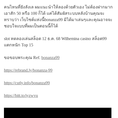
คนไหนที่ยังลังเล ผมแนะนำให้ลองด้วยตัวเอง ไม่ต้องฝากมาก
เอาสัก 50 หรือ 100 ก็ได้ แค่ได้สัมผัสระบบหลังบ้านคุณจะ
ทราบว่า เว็บไซต์แห่งนี้bonanza99 มิได้มาเล่นๆและคุณอาจจะ
ชอบใจแบบที่ผมเป็นตอนนี้ก็ได้
slot ทดลองเล่นสล็อต 12 ธ.ค. 68 Wilhemina casino สล็อต99
แตกหนัก Top 15
ขอขอบพระคุณ Ref.
bonanza99
https://rebrand.ly/bonanza-99
https://cutly.info/bonanza99
https://bitt.to/iyzwvu