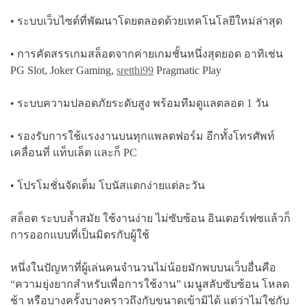
• ระบบเว็บไซต์ที่พัฒนาโดยตลอดด้วยเทคโนโลยีใหม่ล่าสุด
• การคัดสรรเกมสล็อตจากค่ายเกมชั้นหนึ่งสุดยอด อาทิเช่น
PG Slot, Joker Gaming,
sretthi99
Pragmatic Play
• ระบบความปลอดภัยระดับสูง พร้อมทีมดูแลตลอด 1 วัน
• รองรับการใช้แรงงานบนทุกแพลตฟอร์ม อีกทั้งโทรศัพท์
เคลื่อนที่ แท็บเล็ต และก็ PC
• โปรโมชั่นจัดเต็ม โบนัสแตกง่ายแต่ละวัน
สล็อต ระบบล้ำสมัย ใช้งานง่าย ไม่ซับซ้อน อินเตอร์เฟซแล้วก็
การออกแบบที่เป็นมิตรกับผู้ใช้
หนึ่งในปัญหาที่ผู้เล่นคนจำนวนไม่น้อยมักพบบนเว็บอื่นคือ
“ความยุ่งยากสำหรับเพื่อการใช้งาน” เมนูสลับซับซ้อน โหลด
ช้า หรือบางครั้งบางคราวถึงกับขนาดเข้ามิได้ แต่ว่าไม่ใช่กับ