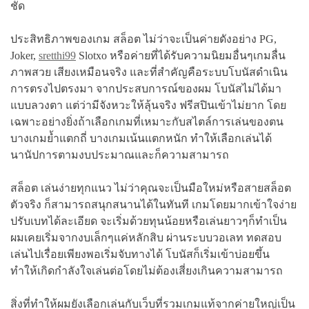
ชัด
ประสิทธิภาพของเกม สล็อต ไม่ว่าจะเป็นค่ายดังอย่าง PG,
Joker,
sretthi99
Slotxo หรือค่ายที่ได้รับความนิยมอื่นๆเกมลื่น
ภาพสวย เสียงเหมือนจริง และที่สำคัญคือระบบโบนัสดำเนิน
การตรงไปตรงมา จากประสบการณ์ของผม โบนัสไม่ได้มา
แบบลวงตา แต่ว่ามีจังหวะให้ลุ้นจริง ฟรีสปินเข้าไม่ยาก โดย
เฉพาะอย่างยิ่งถ้าเลือกเกมที่เหมาะกับสไตล์การเล่นของตน
บางเกมย้ำแตกถี่ บางเกมเน้นแตกหนัก ทำให้เลือกเล่นได้
นานัปการตามงบประมาณและก็ความสามารถ
สล็อต เล่นง่ายทุกแนว ไม่ว่าคุณจะเป็นมือใหม่หรือสายสล็อต
ตัวจริง ก็สามารถสนุกสนานได้ในทันที เกมโดยมากเข้าใจง่าย
ปรับเบทได้ละเอียด จะเริ่มด้วยทุนน้อยหรือเล่นยาวๆก็ทำเป็น
ผมเคยเริ่มจากงบเล็กๆแค่หลักสิบ ผ่านระบบวอเลท ทดสอบ
เล่นไปเรื่อยเพียงพอเริ่มจับทางได้ โบนัสก็เริ่มเข้าบ่อยขึ้น
ทำให้เกิดกำลังใจเล่นต่อโดยไม่ต้องเสี่ยงเกินความสามารถ
สิ่งที่ทำให้ผมยังเลือกเล่นกับเว็บที่รวมเกมแท้จากค่ายใหญ่เป็น