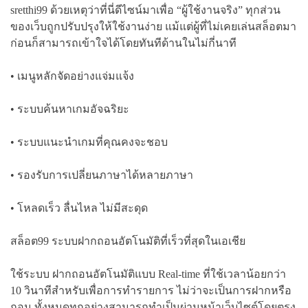
sretthi99 ด้วยเหตุว่าที่นี่ดีไซน์มาเพื่อ “ผู้ใช้งานจริง” ทุกส่วน
ของเว็บถูกปรับปรุงให้ใช้งานง่าย แม้แต่ผู้ที่ไม่เคยเล่นสล็อตมา
ก่อนก็สามารถเข้าใจได้โดยทันทีด้านในไม่กี่นาที
• เมนูหลักจัดอย่างแจ่มแจ้ง
• ระบบค้นหาเกมอัจฉริยะ
• ระบบแนะนำเกมที่คุณคงจะชอบ
• รองรับการเปลี่ยนภาษาได้หลายภาษา
• โหลดเร็ว ลื่นไหล ไม่มีสะดุด
สล็อต99 ระบบฝากถอนอัตโนมัติที่เร็วที่สุดในเอเชีย
ใช้ระบบ ฝากถอนอัตโนมัติแบบ Real-time ที่ใช้เวลาน้อยกว่า
10 วินาทีสำหรับเพื่อการทำรายการ ไม่ว่าจะเป็นการฝากหรือ
ถอน ทั้งหมดทุกอย่างสามารถทำเป็นผ่านหน้าเว็บไซต์โดยตรง