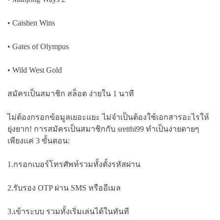
• Caishen Wins
• Gates of Olympus
• Wild West Gold
สมัครเป็นสมาชิก สล็อต ง่ายใน 1 นาที
ไม่ต้องกรอกข้อมูลเยอะแยะ ไม่จำเป็นต้องใช้เอกสารอะไรให้
ยุ่งยาก! การสมัครเป็นสมาชิกกับ sretthi99 ทำเป็นง่ายดายๆ
เพียงแค่ 3 ขั้นตอน:
1.กรอกเบอร์โทรศัพท์รวมทั้งตั้งรหัสผ่าน
2.รับรอง OTP ผ่าน SMS หรืออีเมล
3.เข้าระบบ รวมทั้งเริ่มเล่นได้ในทันที