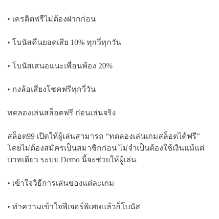
• เครดิตฟรีไม่ต้องฝากก่อน
• โบนัสคืนยอดเสีย 10% ทุกวี่ทุกวัน
• โบนัสเสนอแนะเพื่อนพ้อง 20%
• กงล้อเสี่ยงโชคฟรีทุกวี่วัน
ทดลองเล่นสล็อตฟรี ก่อนเล่นจริง
สล็อต99 เปิดให้ผู้เล่นสามารถ “ทดลองเล่นเกมสล็อตได้ฟรี”
โดยไม่ต้องสมัครเป็นสมาชิกก่อน ไม่จำเป็นต้องใช้เงินแม้แต่
บาทเดียว ระบบ Demo นี้จะช่วยให้ผู้เล่น
• เข้าใจวิธีการเล่นของแต่ละเกม
• ทำความเข้าใจฟีเจอร์พิเศษแล้วก็โบนัส